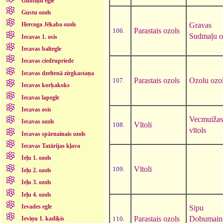
Guntiņu egle
Gustu ozols
Gravas
Hercoga Jēkaba ozols
Parastais ozols
106.
Sudmaļu o
Iecavas 1. osis
Iecavas baltegle
Iecavas ciedrupriede
Iecavas dzeltenā zirgkastaņa
Parastais ozols
Ozolu ozo
107.
Iecavas korķakoks
Iecavas lapegle
Iecavas osis
Vecmuižas
Iecavas ozols
Vītoli
108.
vītols
Iecavas spārnainais ozols
Iecavas Tatārijas kļava
Ieļu 1. ozols
Vītoli
109.
Ieļu 2. ozols
Ieļu 3. ozols
Ieļu 4. ozols
Ievades egle
Sipu
Parastais ozols
Dobumain
110.
Ieviņu 1. kadiķis