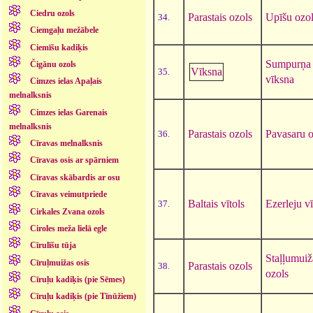
Ciedru ozols
Parastais ozols
Upīšu ozo
34.
Ciemgaļu mežābele
Ciemīšu kadiķis
Sumpurņa
Čigānu ozols
Vīksna
35.
vīksna
Cimzes ielas Apaļais
melnalksnis
Cimzes ielas Garenais
melnalksnis
Parastais ozols
Pavasaru o
36.
Cīravas melnalksnis
Cīravas osis ar spārniem
Cīravas skābardis ar osu
Cīravas veimutpriede
Baltais vītols
Ezerleju vī
37.
Cirkales Zvana ozols
Ciroles meža lielā egle
Cīrulīšu tūja
Staļļumuiž
Cīruļmuižas osis
Parastais ozols
38.
ozols
Cīruļu kadiķis (pie Sēmes)
Cīruļu kadiķis (pie Tīnūžiem)