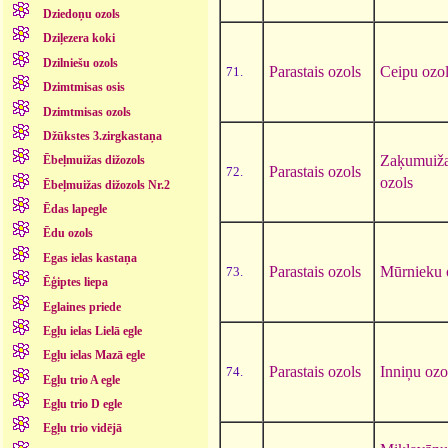
Dziedoņu ozols
Dziļezera koki
Dzilniešu ozols
Parastais ozols
Ceipu ozo
71.
Dzimtmisas osis
Dzimtmisas ozols
Džūkstes 3.zirgkastaņa
Zaķumuiž
Ēbeļmuižas dižozols
Parastais ozols
72.
ozols
Ēbeļmuižas dižozols Nr.2
Ēdas lapegle
Ēdu ozols
Egas ielas kastaņa
Parastais ozols
Mūrnieku 
73.
Ēģiptes liepa
Eglaines priede
Egļu ielas Lielā egle
Egļu ielas Mazā egle
Parastais ozols
Inniņu ozo
74.
Egļu trio A egle
Egļu trio D egle
Egļu trio vidējā