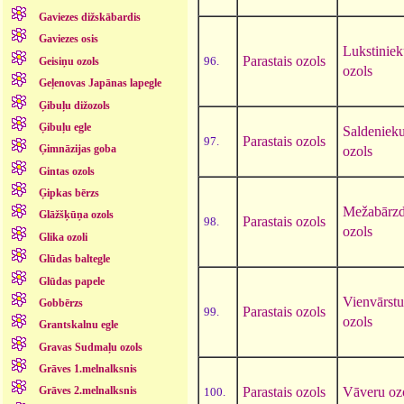
Gaviezes dižskābardis
Gaviezes osis
Lukstinie
Parastais ozols
96.
Geisiņu ozols
ozols
Geļenovas Japānas lapegle
Ģibuļu dižozols
Ģibuļu egle
Saldeniek
Parastais ozols
97.
Ģimnāzijas goba
ozols
Gintas ozols
Ģipkas bērzs
Mežabārzd
Glāžšķūņa ozols
Parastais ozols
98.
ozols
Glika ozoli
Glūdas baltegle
Glūdas papele
Vienvārstu
Gobbērzs
Parastais ozols
99.
ozols
Grantskalnu egle
Gravas Sudmaļu ozols
Grāves 1.melnalksnis
Parastais ozols
Vāveru oz
Grāves 2.melnalksnis
100.