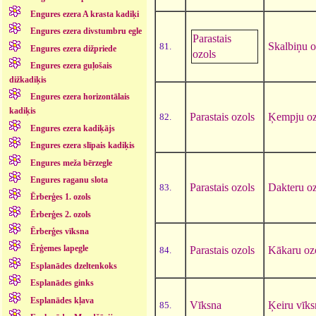
Engures ezera A krasta kadiķi
Engures ezera divstumbru egle
Parastais
Skalbiņu o
81.
Engures ezera dižpriede
ozols
Engures ezera guļošais
dižkadiķis
Engures ezera horizontālais
kadiķis
Parastais ozols
Ķempju oz
82.
Engures ezera kadiķājs
Engures ezera slīpais kadiķis
Engures meža bērzegle
Engures raganu slota
Parastais ozols
Dakteru oz
83.
Ērberģes 1. ozols
Ērberģes 2. ozols
Ērberģes vīksna
Ērģemes lapegle
Parastais ozols
Kākaru oz
84.
Esplanādes dzeltenkoks
Esplanādes ginks
Esplanādes kļava
Vīksna
Ķeiru vīks
85.