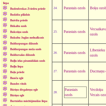
liepa
Parastais ozols
Boķu ozol
24.
Budenbrokas Zviedru priede
Budzīšu pīlādzis
Buivīšu priede
Būkaltu ozols
Vecsaikav
Parastais ozols
25.
Bukstiņu ozols
ozols
Bukultu Juglas melnalksnis
Buldurpungas dižozols
Buldurpungas meža ozols
Lībenieku
Parastais ozols
26.
ozols
Buldursalas dižozols
Buļļu ielas piramidālais ozols
Buļļu liepa
Parastais ozols
Ducmaņu 
27.
Buļu priede
Bunču egle
Bundes vītols
Parastais
Vecdoķu
Būriņu divgalotņu egle
28.
ozols
Vecais ozo
Būriņu egle
Burtnieku mācītājmuižas liepa