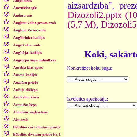
Atupu ozols
aizsardzība", prez
Aucenieku egle
Dizozoli2.pptx (1
Audaru osis
(5,7 M)
,
Dizozoli5
Augļēnu kalna gravas ozols
Augļēnu Vecais ozols
Augšbriņķu kadiķis
Augstkalnu ozols
Koki, sakārt
Augštūjas kadiķis
Augštūjas liepa melnalksnī
Konkretizēt koku sugu:
Ausekļa ielas apses
Ausmu kadiķis
Auzdāru priede
Aužuļu dižliepa
Avotkalnu ķirsis
Izvēlēties apsekotāju:
Āzmuižas liepa
Āzmuižas zirgkastaņa
Ažu ozols
Bābelītes ciešo divstaru priede
Bābelītes divstaru priede Nr. 1