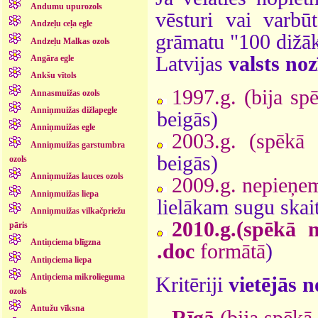
Andumu upurozols
vēsturi vai varb
Andzeļu ceļa egle
grāmatu "100 dižāk
Andzeļu Malkas ozols
Latvijas
valsts noz
Angāra egle
Ankšu vītols
1997.g. (bija sp
Annasmuižas ozols
Anniņmuižas dižlapegle
beigās)
Anniņmuižas egle
2003.g. (spēkā 
Anniņmuižas garstumbra
beigās)
ozols
Anniņmuižas lauces ozols
2009.g. nepieņem
Anniņmuižas liepa
lielākam sugu skai
Anniņmuižas vilkačpriežu
2010.g.(spēkā n
pāris
Antiņciema blīgzna
.doc
formātā
)
Antiņciema liepa
Antiņciema mikrolieguma
Kritēriji
vietējās 
ozols
Antužu vīksna
Rīgā
(bija spēkā