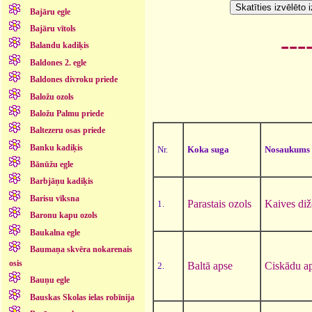
Bajāru egle
Bajāru vītols
---
Balandu kadiķis
Baldones 2. egle
Baldones divroku priede
Baložu ozols
Baložu Palmu priede
Baltezeru osas priede
Banku kadiķis
Nr.
Koka suga
Nosaukums
Bānūžu egle
Barbjāņu kadiķis
Barisu vīksna
Parastais ozols
Kaives diž
1.
Baronu kapu ozols
Baukalna egle
Baumaņa skvēra nokarenais
osis
Baltā apse
Ciskādu a
2.
Bauņu egle
Bauskas Skolas ielas robīnija