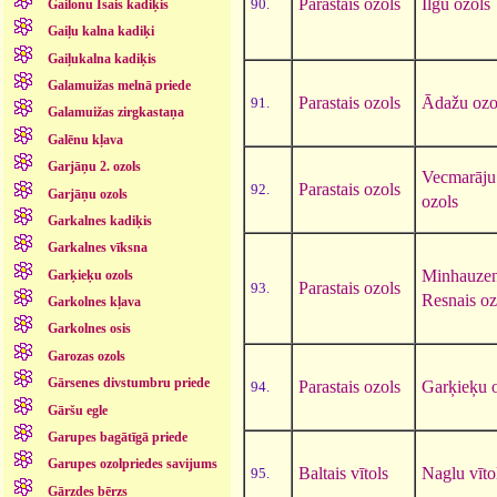
Parastais ozols
Ilgu ozols
90.
Gailonu Īsais kadiķis
Gaiļu kalna kadiķi
Gaiļukalna kadiķis
Galamuižas melnā priede
Parastais ozols
Ādažu ozo
91.
Galamuižas zirgkastaņa
Galēnu kļava
Garjāņu 2. ozols
Vecmarāju
Parastais ozols
92.
Garjāņu ozols
ozols
Garkalnes kadiķis
Garkalnes vīksna
Minhauze
Garķieķu ozols
Parastais ozols
93.
Resnais oz
Garkolnes kļava
Garkolnes osis
Garozas ozols
Gārsenes divstumbru priede
Parastais ozols
Garķieķu 
94.
Gāršu egle
Garupes bagātīgā priede
Garupes ozolpriedes savijums
Baltais vītols
Naglu vīto
95.
Gārzdes bērzs