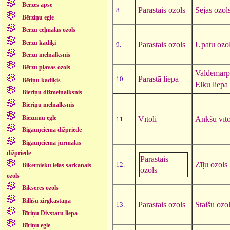
Bērzes apse
Parastais ozols
Sējas ozol
8.
Bērziņu egle
Bērzu ceļmalas ozols
Bērzu kadiķi
Parastais ozols
Upatu ozo
9.
Bērzu melnalksnis
Bērzu pļavas ozols
Valdemārp
Parastā liepa
10.
Bētiņu kadiķis
Elku liepa
Bieriņu dižmelnalksnis
Bieriņu melnalksnis
Biezumu egle
Vītoli
Ankšu vīto
11.
Bigauņciema dižpriede
Bigauņciema jūrmalas
dižpriede
Parastais
Zīļu ozols
12.
Biķernieku ielas sarkanais
ozols
ozols
Biksēres ozols
Billīšu zirgkastaņa
Parastais ozols
Staišu ozo
13.
Bīriņu Divstaru liepa
Bīriņu egle