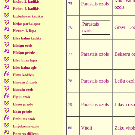
Miklavānu
Eicēnu 2. kadiķis
Parastais ozols
75.
ozols
Eicēnu 4. kadiķis
Eizbahovas kadiķis
Parastais
Elejas parka apse
Gravu 1.o
76.
ozols
Elernes 1. liepa
Elka kalna kadiķi
Elkšņu ozols
Elkšņu priede
Parastais ozols
Bekseru o
77.
Elku birzs liepa
Elles kalna egle
Eļmu kadiķis
Parastais ozols
Leišu ozol
78.
Elmužu 2. ozols
Elmužu ozols
Elpju ozols
Parastais ozols
Līlavu ozo
79.
Elsīšu priede
Elstu priede
Embūtes ozols
Eņģeļciema ozols
Vītoli
Zaķu vītol
80.
Engures dižliepa