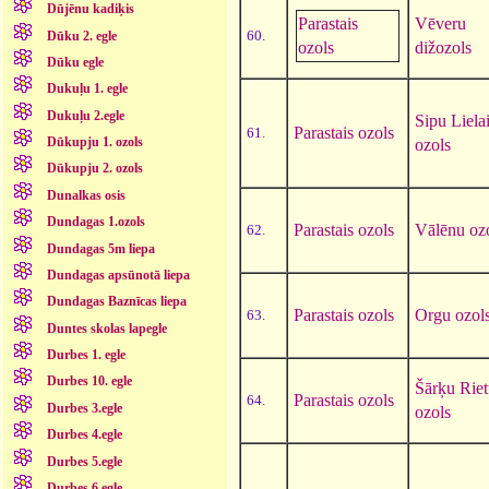
Dūjēnu kadiķis
Parastais
Vēveru
60.
Dūku 2. egle
ozols
dižozols
Dūku egle
Dukuļu 1. egle
Dukuļu 2.egle
Sipu Liela
Parastais ozols
61.
Dūkupju 1. ozols
ozols
Dūkupju 2. ozols
Dunalkas osis
Dundagas 1.ozols
Parastais ozols
Vālēnu oz
62.
Dundagas 5m liepa
Dundagas apsūnotā liepa
Dundagas Baznīcas liepa
Parastais ozols
Orgu ozol
63.
Duntes skolas lapegle
Durbes 1. egle
Durbes 10. egle
Šārķu Rie
Parastais ozols
64.
Durbes 3.egle
ozols
Durbes 4.egle
Durbes 5.egle
Durbes 6.egle