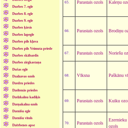
Parastais ozols
Kaleņu oz
65.
Durbes 7. egle
Durbes 8. egle
Durbes 9. egle
Durbes ķirsis
Parastais ozols
Brodiņu o
66.
Durbes lapegle
Durbes pils kļava
Durbes pils Veimuta priede
Parastais ozols
Noriešu oz
67.
Durbes skābardis
Durbes zirgkastaņa
Dušas egle
Vīksna
Paškānu v
68.
Dzalzavas ozols
Dzedru priedes
Dzeltenās priedes
Dzelzkalnu kadiķis
Parastais ozols
Kuiku ozo
69.
Dzeņakalna ozols
Dzenīšu egle
Dzenīšu vītols
Ezernieku
Parastais ozols
70.
Dzērbenes apse
ozols