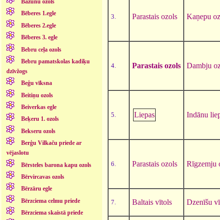
Bazūnu ozols
Bēberes 1.egle
Parastais ozols
Kaņepu oz
3.
Bēberes 2.egle
Bēberes 3. egle
Bebru ceļa ozols
Bebru pamatskolas kadiķu
Parastais ozols
Dambju oz
4.
dzīvžogs
Beģu vīksna
Beitiņu ozols
Beiverkas egle
Liepas
Indānu lie
5.
Beķeru 1. ozols
Bekseru ozols
Berģu Vilkaču priede ar
vējaslotu
Parastais ozols
Rīgzemju 
6.
Bērsteles barona kapu ozols
Bērvircavas ozols
Bērzāru egle
Bērzciema celmu priede
Baltais vītols
Dzenīšu vī
7.
Bērzciema skaistā priede