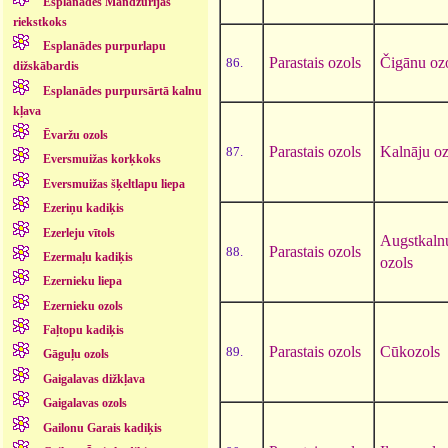
Esplanādes Mandžūrijas
riekstkoks
Esplanādes purpurlapu
Parastais ozols
Čigānu oz
86.
dižskābardis
Esplanādes purpursārtā kalnu
kļava
Ēvaržu ozols
Parastais ozols
Kalnāju oz
87.
Eversmuižas korķkoks
Eversmuižas šķeltlapu liepa
Ezeriņu kadiķis
Ezerleju vītols
Augstkaln
Parastais ozols
88.
Ezermaļu kadiķis
ozols
Ezernieku liepa
Ezernieku ozols
Faļtopu kadiķis
Parastais ozols
Cūkozols
89.
Gāguļu ozols
Gaigalavas dižkļava
Gaigalavas ozols
Gailonu Garais kadiķis