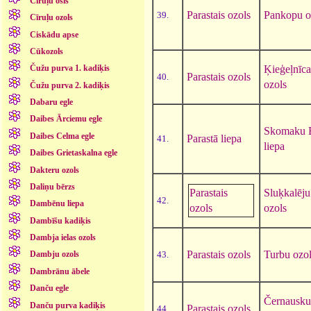
Cīruļu osis
Parastais ozols
Pankopu o
39.
Cīruļu ozols
Ciskādu apse
Cūkozols
Ķieģeļnīca
Čužu purva 1. kadiķis
Parastais ozols
40.
ozols
Čužu purva 2. kadiķis
Dabaru egle
Daibes Ārciemu egle
Skomaku 
Daibes Celma egle
Parastā liepa
41.
liepa
Daibes Grietaskalna egle
Dakteru ozols
Daliņu bērzs
Parastais
Sluķkalēju
42.
Dambēnu liepa
ozols
ozols
Dambīšu kadiķis
Dambja ielas ozols
Parastais ozols
Turbu ozo
43.
Dambju ozols
Dambrānu ābele
Danču egle
Černausku
Danču purva kadiķis
Parastais ozols
44.