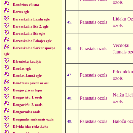
ozols
Dandzītes vīksna
Dārtes egle
Līdaku Oz
Darvaskalna Lazdu egle
Parastais ozols
45.
ozols
Darvaskalna līča 2. egle
Darvaskalna līča egle
Darvaskalna Pakājes egle
Vecdoķu
Parastais ozols
Darvaskalna Sarkanspārņa
46.
Jaunais oz
egle
Dārznieku kadiķis
Daudas egle
Priednieku
Parastais ozols
47.
Daudas Jaunā egle
ozols
Daudzeses priede ar osu
Daugavgrīvas liepa
Naižu Liel
Daugaviešu 1. ozols
Parastais ozols
48.
ozols
Daugaviešu 2. ozols
Daugavsalas ozols
Daugmales sarkanais ozols
Parastais ozols
Baložu oz
49.
Dāvida ielas riekstkoks