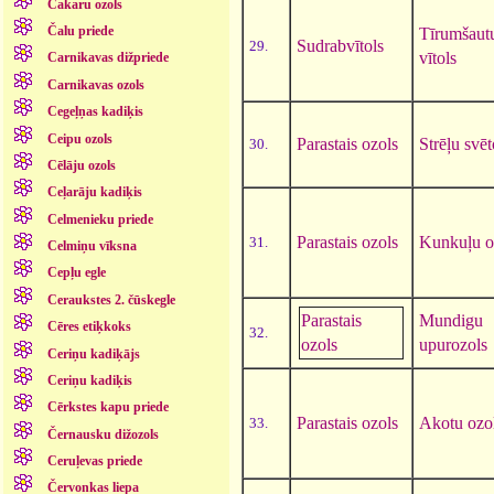
Čakaru ozols
Čalu priede
Tīrumšaut
Sudrabvītols
29.
vītols
Carnikavas dižpriede
Carnikavas ozols
Cegeļņas kadiķis
Ceipu ozols
Parastais ozols
Strēļu svē
30.
Cēlāju ozols
Ceļarāju kadiķis
Celmenieku priede
Parastais ozols
Kunkuļu o
31.
Celmiņu vīksna
Cepļu egle
Ceraukstes 2. čūskegle
Parastais
Mundigu
Cēres etiķkoks
32.
ozols
upurozols
Ceriņu kadiķājs
Ceriņu kadiķis
Cērkstes kapu priede
Parastais ozols
Akotu ozo
33.
Černausku dižozols
Ceruļevas priede
Červonkas liepa