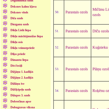
Degumnieku ozols
Deksnes kalnu kļava
Mičūnu Lie
Parastais ozols
50.
Deksnes vītols
ozols
Dīču ozols
Diezganu ozols
Dikļu Lielā liepa
Parastais ozols
Dīču ozols
51.
Dikļu mācītājmuižas liepa
Dikļu osis
Parastais ozols
Kuģnieku 
52.
Dikļu veimutpriede
Dīķu priede
Dimantu liepa
Divi brāļi
Parastais ozols
Plāņu ozol
53.
Dižjāņu 1. kadiķis
Dižjāņu 2. kadiķis
Dižlāņu īve
Dižšķēpeļu ozols
Parastais ozols
Roķēnu oz
54.
Dižupes 3. ozols
Dobročinas apse
Dobugravas vīksna