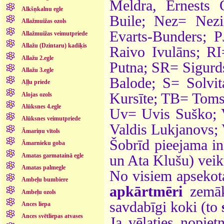
Meldra, Ernests 
Alkšņkalnu egle
Buile; Nez= Nez
Allažmuižas ozols
Evarts-Bunders; P
Allažmuižas veimutpriede
Allažu (Dzintaru) kadiķis
Raivo Ivulāns; R
Allažu 2.egle
Putna; SR= Sigurd
Allažu 3.egle
Balode; S= Solvit
Aļļu priede
Kursīte; TB= Toms
Alojas ozols
Alūksnes 4.egle
Uv= Uvis Suško; 
Alūksnes veimutpriede
Valdis Lukjanovs; 
Āmariņu vītols
Šobrīd pieejama i
Āmarnieku goba
Amatas garmatainā egle
un Ata Klušu) veik
Amatas palmegle
No visiem apseko
Ambeļu bumbiere
apkārtmēri
zemāk
Ambeļu ozols
savdabīgi koki (to
Ances liepa
Ances svētliepas atvases
Ja vēlaties nopiet