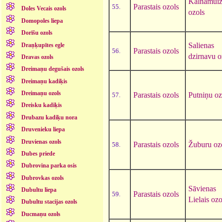
Kalnamuiž
Parastais ozols
55.
Doles Vecais ozols
ozols
Domopoles liepa
Dorīšu ozols
Salienas
Draņķupītes egle
Parastais ozols
56.
dzirnavu o
Dravas ozols
Dreimaņu degušais ozols
Dreimaņu kadiķis
Dreimaņu ozols
Parastais ozols
Putniņu oz
57.
Dreisku kadiķis
Drubazu kadiķu nora
Druvenieku liepa
Druvienas ozols
Parastais ozols
Žuburu oz
58.
Dubes priede
Dubrovina parka osis
Dubrovkas ozols
Sāvienas
Dubultu liepa
Parastais ozols
59.
Lielais ozo
Dubultu stacijas ozols
Ducmaņu ozols