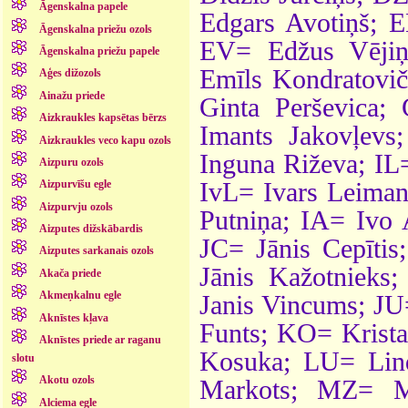
Āgenskalna papele
Edgars Avotiņš; 
Āgenskalna priežu ozols
EV= Edžus Vējiņ
Āgenskalna priežu papele
Emīls Kondratovi
Aģes dižozols
Ainažu priede
Ginta Perševica;
Aizkraukles kapsētas bērzs
Imants Jakovļevs
Aizkraukles veco kapu ozols
Inguna Riževa; IL=
Aizpuru ozols
IvL= Ivars Leiman
Aizpurvīšu egle
Aizpurvju ozols
Putniņa; IA= Ivo 
Aizputes dižskābardis
JC= Jānis Cepītis
Aizputes sarkanais ozols
Jānis Kažotnieks
Akača priede
Akmeņkalnu egle
Janis Vincums; JU
Aknīstes kļava
Funts; KO= Krista
Aknīstes priede ar raganu
Kosuka; LU= Lin
slotu
Akotu ozols
Markots; MZ= Mā
Alciema egle