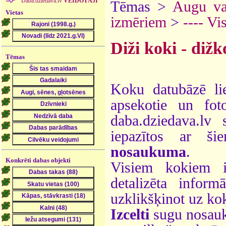
Daba.dziedava.lv
VEIDOTĀJI
Tēmas >
Augu va
Vietas
izmēriem
>
---- Vi
Diži koki - dižk
Tēmas
Koku datubāzē lie
apsekotie un fot
daba.dziedava.lv 
iepazītos ar ši
nosaukuma
.
Konkrēti dabas objekti
Visiem kokiem i
detalizēta infor
uzklikšķinot uz k
Izcelti
sugu nosauku