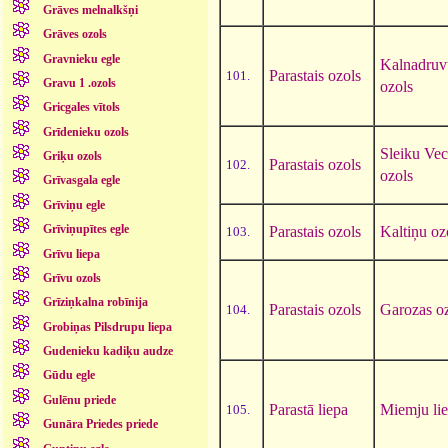
Grāves melnalkšņi
Grāves ozols
Gravnieku egle
Kalnadruv
Parastais ozols
101.
Gravu 1 .ozols
ozols
Gricgales vītols
Grīdenieku ozols
Sleiku Vec
Griķu ozols
Parastais ozols
102.
ozols
Grīvasgala egle
Grīviņu egle
Grīviņupītes egle
Parastais ozols
Kaltiņu oz
103.
Grīvu liepa
Grīvu ozols
Grīziņkalna robīnija
Parastais ozols
Garozas o
104.
Grobiņas Pilsdrupu liepa
Gudenieku kadiķu audze
Gūdu egle
Gulēnu priede
Parastā liepa
Miemju li
105.
Gunāra Priedes priede