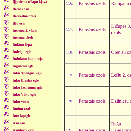
Iļģuciema ošlapu kļava
Parastais ozols
Rampānu o
116.
Ilzenes osis
Ilzeskalna ozols
Ilžu osis
Dižupes 3.
Parastais ozols
117.
Inciema 2. vītols
ozols
Inciema vītols
Indānu liepa
Parastais ozols
Orenīšu oz
Indriķu egle
118.
Indulānu kapu tūja
Inģistēnu egle
Iņķu Apaugusī egle
Parastais ozols
Leišu 2. o
119.
Iņķu Braslas egle
Iņķu Izcirtuma egle
Iņķu Vilku egle
Parastais ozols
Dzilniešu 
120.
Iņķu vītols
Inniņu ozols
Intu lapegle
Iršu osis
Raģu
Parastais ozols
Daugavma
121.
Iršudārza egle