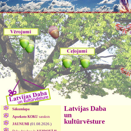
Latvijas Daba
Sākumlapa
un
Apsekoto KOKU
saraksts
kultūrvēsture
(01.08.2026.)
JAUNUMI