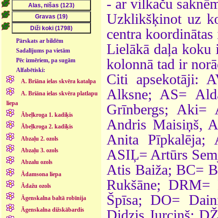
- ar vilkaču saknē
Uzklikšķinot uz ko
centra koordinātas 
Pārskats ar bildēm
Lielākā daļa koku 
Sadalījums pa vietām
kolonnā tad ir norā
Pēc izmēriem, pa sugām
Alfabētiski:
Citi apsekotāji:
A. Briāna ielas skvēra katalpa
Alksne; AS= Ald
A. Briāna ielas skvēra platlapu
liepa
Grīnbergs; Aki=
Ābeļkroga 1. kadiķis
Andris Maisiņš, A
Ābeļkroga 2. kadiķis
Anita Pīpkalēja
Abzaļu 2. ozols
ASIĻ= Artūrs Semj
Abzaļu 3. ozols
Abzalu ozols
Atis Baiža; BC= 
Ādamsona liepa
Rukšāne; DRM= 
Ādažu ozols
Špīsa; DO= Dain
Āgenskalna baltā robīnija
Āgenskalna dižskābardis
Didzis Jurciņš; D