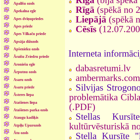
Apalīšu ozols
Rīgā
(spēkā no 2
Apekalna egle
Liepājā
(spēkā n
Apes dvīņupriedes
Cēsīs
(12.07.2007
Apes priede
Apes Vilkaču priede
Apsāja dižozols
Apšenieku ozols
Interneta informāc
Āraišu Zviedru priede
Aroniešu egle
dabasretumi.lv
Ārputnu ozols
ambermarks.com
Asaru ozols
Silvijas Strogon
Asaru priede
problemātika Cibl
Āsteres liepa
Atašienes liepa
(.PDF)
Atašienes parka ozols
Stellas Kurs
Ataugu kadiķis
kultūrvēsturiskā n
Atpiļu Upurozols
Ātu ozols
Stella Kursīte 