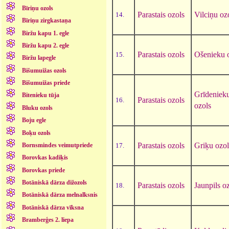
Bīriņu ozols
Parastais ozols
Vilciņu oz
14.
Bīriņu zirgkastaņa
Biržu kapu 1. egle
Biržu kapu 2. egle
Parastais ozols
Ošenieku 
15.
Biržu lapegle
Bišumuižas ozols
Bišumuižas priede
Grīdeniek
Bitenieku tūja
Parastais ozols
16.
ozols
Bluku ozols
Boju egle
Boķu ozols
Parastais ozols
Griķu ozol
17.
Bornsmindes veimutpriede
Borovkas kadiķis
Borovkas priede
Botāniskā dārza dižozols
Parastais ozols
Jaunpils o
18.
Botāniskā dārza melnalksnis
Botāniskā dārza vīksna
Bramberģes 2. liepa