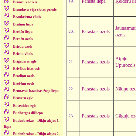
Parastā liepa
Ķelderu li
19.
Brancu kadiķis
Brandavu vēja slotas priede
Brankciema vītols
Brātiņu liepa
Jaunāsmui
Parastais ozols
20.
Brekšu liepa
ozols
Brenču ozols
Briedu ozols
Briedu vītols
Atpiļu
Brigaderes egle
Parastais ozols
21.
Upurozols
Brīvības ielas osis
Brodiņu ozols
Brožēnu ozols
Parastais ozols
Nātiņu ozo
22.
Brunavas baznīcas žoga liepa
Brūveru egle
Bucenieku egle
Budbergas dižliepa
Parastais ozols
Gāguļu oz
23.
Budenbrokas - Dikļu alejas 1.
liepa
Budenbrokas - Dikļu alejas 2.