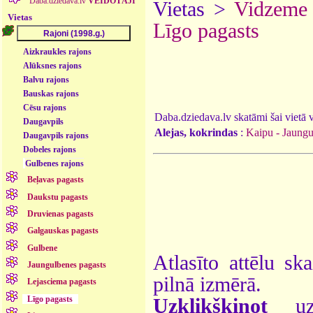
Daba.dziedava.lv
VEIDOTĀJI
Vietas >
Vidzeme
Vietas
Līgo pagasts
Aizkraukles rajons
Alūksnes rajons
Balvu rajons
Bauskas rajons
Cēsu rajons
Daba.dziedava.lv skatāmi šai vietā va
Daugavpils
Alejas, kokrindas
:
Kaipu - Jaungu
Daugavpils rajons
Dobeles rajons
Gulbenes rajons
Beļavas pagasts
Daukstu pagasts
Druvienas pagasts
Galgauskas pagasts
Gulbene
Atlasīto attēlu sk
Jaungulbenes pagasts
pilnā izmērā.
Lejasciema pagasts
Līgo pagasts
Uzklikšķinot
uz 