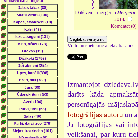
Konkrēti dabas objekti
Dakšveida mecgērija
Metzgeria 
2014
.
Komentēt (0)
Vērtējums ietekmē attēla atrašanos la
Izmantojot dziedava.lv
darīts kāda apmaksāt
personīgajās mājaslap
fotogrāfijas autoru
un a
Ja fotogrāfijas vai i
veikšanai, par kuru ti