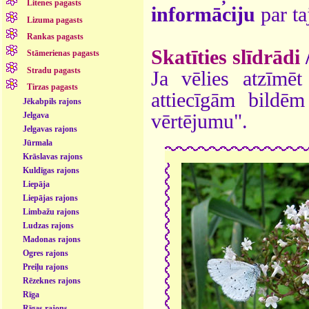
Litenes pagasts
informāciju
par ta
Lizuma pagasts
Rankas pagasts
Skatīties slīdrādi
Stāmerienas pagasts
Stradu pagasts
Ja vēlies atzīmēt 
Tirzas pagasts
attiecīgām bildē
Jēkabpils rajons
vērtējumu".
Jelgava
Jelgavas rajons
Jūrmala
Krāslavas rajons
Kuldīgas rajons
Liepāja
Liepājas rajons
Limbažu rajons
Ludzas rajons
Madonas rajons
Ogres rajons
Preiļu rajons
Rēzeknes rajons
Rīga
Rīgas rajons