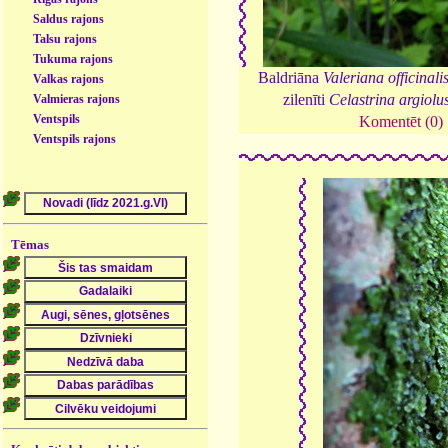
Saldus rajons
Talsu rajons
Tukuma rajons
Baldriāna
Valeriana officinali
Valkas rajons
zilenīti
Celastrina argiolu
Valmieras rajons
Ventspils
Komentēt (0)
Ventspils rajons
Tēmas