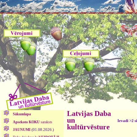
Latvijas Daba
Sākumlapa
un
Ievadi >2 s
Apsekoto KOKU
saraksts
kultūrvēsture
(01.08.2026.)
JAUNUMI