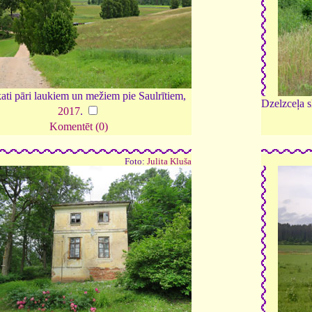
kati pāri laukiem un mežiem pie Saulrītiem,
Dzelzceļa s
2017
.
Komentēt (0)
Foto:
Julita Kluša