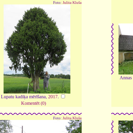
Foto:
Julita Kluša
Annas 
Lupatu kadiķa mērīšana,
2017
.
Komentēt (0)
Foto:
Julita Kluša