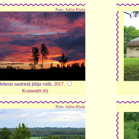
Foto:
Julita Kluša
ebesis saulrietā jūlija vidū,
2017
.
Komentēt (0)
Foto:
Julita Kluša