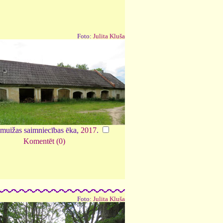
Foto:
Julita Kluša
muižas saimniecības ēka,
2017
.
Komentēt (0)
Foto:
Julita Kluša