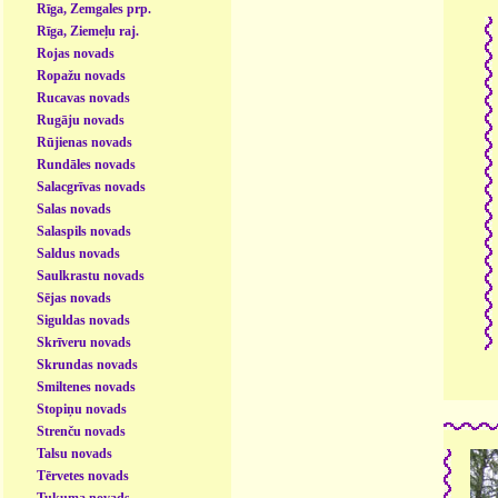
Rīga, Zemgales prp.
Rīga, Ziemeļu raj.
Rojas novads
Ropažu novads
Rucavas novads
Rugāju novads
Rūjienas novads
Rundāles novads
Salacgrīvas novads
Salas novads
Salaspils novads
Saldus novads
Saulkrastu novads
Sējas novads
Siguldas novads
Skrīveru novads
Skrundas novads
Smiltenes novads
Stopiņu novads
Strenču novads
Talsu novads
Tērvetes novads
Tukuma novads