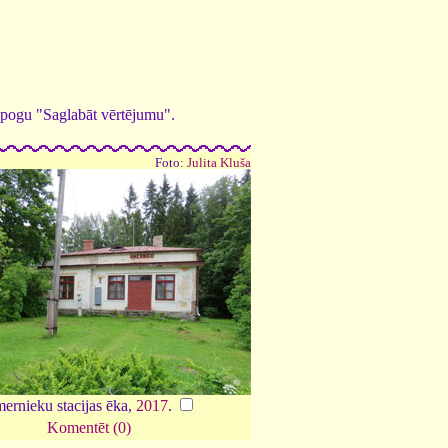
ed pogu "Saglabāt vērtējumu".
Foto:
Julita Kluša
ernieku stacijas ēka,
2017
.
Komentēt (0)