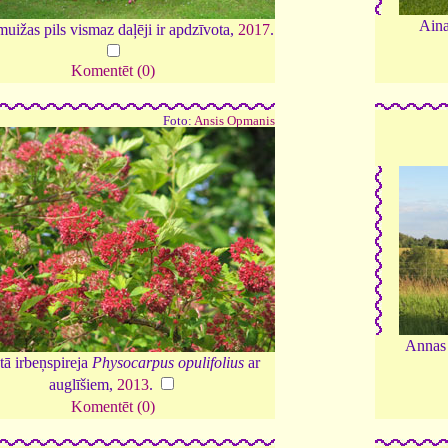
Aina
uižas pils vismaz daļēji ir apdzīvota,
2017
.
Komentēt (0)
Foto:
Ansis Opmanis
Annas 
tā irbeņspireja
Physocarpus opulifolius
ar
auglīšiem,
2013
.
Komentēt (0)