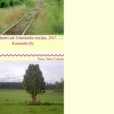
liedes pie Umernieku stacijas,
2017
.
Komentēt (0)
Foto:
Jānis Cepītis