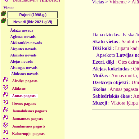
Daba.dziedava.lv
VEIDOTĀJI
Vietas >
Vidzeme
>
Alū
Vietas
Ādažu novads
Daba.dziedava.lv skatāmi
Aglonas novads
Skatu vietas
:
Saulrītu
Aizkraukles novads
Diži koki
:
Lupatu kadi
Aizputes novads
Apsekoto
Latvijas n
Aknīstes novads
Alojas novads
Ezeri, dīķi
:
Otes dzirn
Alsungas novads
Alejas, kokrindas
:
Ott
Alūksnes novads
Muižas
:
Annas muiža
Alsviķu pagasts
Dzelzceļa objekti
:
Ume
Alūksne
Skolas
:
Annas pagasta
Sabiedriskās ēkas
:
An
Annas pagasts
Muzeji
:
Viktora Ķirpa
Ilzenes pagasts
Jaunalūksnes pagasts
Jaunannas pagasts
Jaunlaicenes pagasts
Kalncempju pagasts