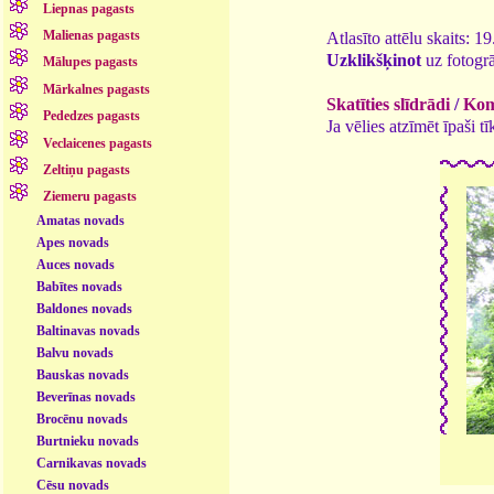
Liepnas pagasts
Malienas pagasts
Atlasīto attēlu skaits: 1
Uzklikšķinot
uz fotogrā
Mālupes pagasts
Mārkalnes pagasts
Skatīties slīdrādi
/
Kome
Pededzes pagasts
Ja vēlies atzīmēt īpaši 
Veclaicenes pagasts
Zeltiņu pagasts
Ziemeru pagasts
Amatas novads
Apes novads
Auces novads
Babītes novads
Baldones novads
Baltinavas novads
Balvu novads
Bauskas novads
Beverīnas novads
Brocēnu novads
Burtnieku novads
Carnikavas novads
Cēsu novads