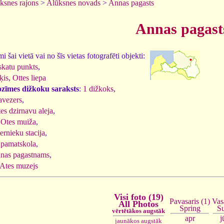
ksnes rajons
>
Alūksnes novads
>
Annas pagasts
Annas pagast
 šai vietā vai no šīs vietas fotografēti objekti:
 skatu punkts
,
ķis
,
Ottes liepa
ozīmes dižkoku saraksts
:
1 dižkoks
,
avezers
,
es dzirnavu aleja
,
,
Otes muiža
,
rnieku stacija
,
 pamatskola
,
nas pagastnams
,
 Ates muzejs
Visi foto (19)
Vas
Pavasaris (1)
All Photos
S
Spring
vērtētākos augstāk
j
apr
jaunākos augstāk