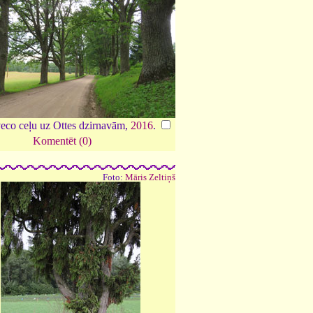
veco ceļu uz Ottes dzirnavām,
2016
.
Komentēt (0)
Foto:
Māris Zeltiņš