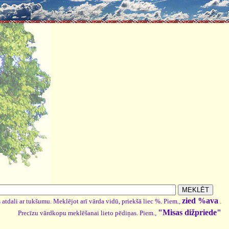
zied %ava
 atdali ar tukšumu. Meklējot arī vārda vidū, priekšā liec %. Piem.,
.
"Misas dižpriede"
Precīzu vārdkopu meklēšanai lieto pēdiņas. Piem.,