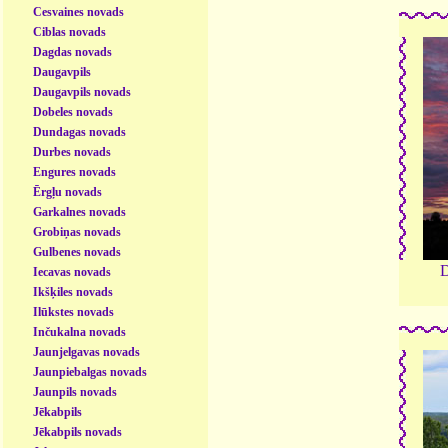
Cesvaines novads
Ciblas novads
Dagdas novads
Daugavpils
Daugavpils novads
Dobeles novads
Dundagas novads
Durbes novads
Engures novads
Ērgļu novads
Garkalnes novads
Grobiņas novads
Gulbenes novads
D
Iecavas novads
Ikšķiles novads
Ilūkstes novads
Inčukalna novads
Jaunjelgavas novads
Jaunpiebalgas novads
Jaunpils novads
Jēkabpils
Jēkabpils novads