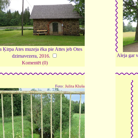
a Ķirpa Ates muzeja ēka pie Attes jeb Otes
Aleja gar 
dzirnavezera,
2016
.
Komentēt (0)
Foto:
Julita Kluša