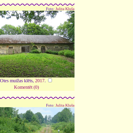
Foto:
Julita Kluša
Otes muižas klēts,
2017
.
Komentēt (0)
Foto:
Julita Kluša