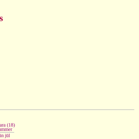
s
ara (18)
ummer
ūn
jūl