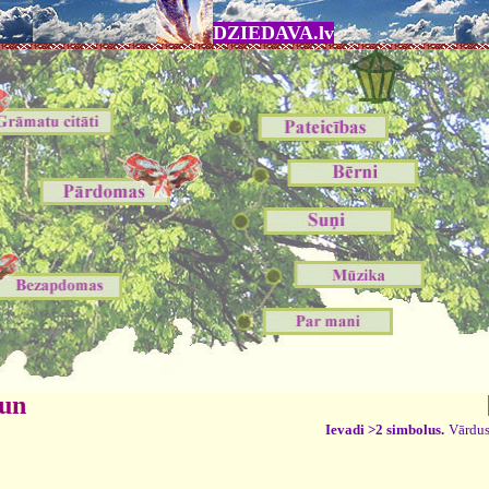
DZIEDAVA.lv
 un
Ievadi >2 simbolus.
Vārdus