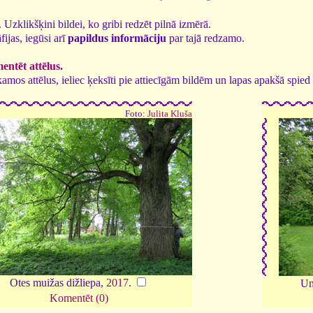
9. Uzklikšķini bildei, ko gribi redzēt pilnā izmērā.
fijas, iegūsi arī
papildus informāciju
par tajā redzamo.
ntēt attēlus.
tīkamos attēlus, ieliec ķeksīti pie attiecīgām bildēm un lapas apakšā spi
Foto:
Julita Kluša
Otes muižas dižliepa,
2017
.
Um
Komentēt (0)