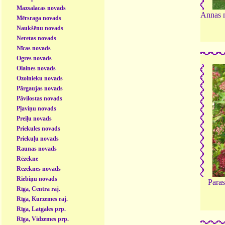
Mazsalacas novads
Annas m
Mērsraga novads
Naukšēnu novads
Neretas novads
Nīcas novads
Ogres novads
Olaines novads
Ozolnieku novads
Pārgaujas novads
Pāvilostas novads
Pļaviņu novads
Preiļu novads
Priekules novads
Priekuļu novads
Raunas novads
Rēzekne
Rēzeknes novads
Riebiņu novads
Paras
Rīga, Centra raj.
Rīga, Kurzemes raj.
Rīga, Latgales prp.
Rīga, Vidzemes prp.