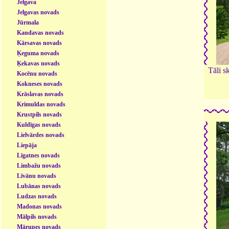
Jelgava
Jelgavas novads
Jūrmala
Kandavas novads
Kārsavas novads
Ķeguma novads
Ķekavas novads
Tāli s
Kocēnu novads
Kokneses novads
Krāslavas novads
Krimuldas novads
Krustpils novads
Kuldīgas novads
Lielvārdes novads
Liepāja
Līgatnes novads
Limbažu novads
Līvānu novads
Lubānas novads
Ludzas novads
Madonas novads
Mālpils novads
Mārupes novads