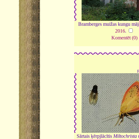
Bramberges muižas kungu māja
2016
.
Komentēt (0)
Sārtais ķērpjlācītis
Miltochrista