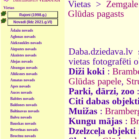
Daba.dziedava.lv
VEIDOTĀJI
Vietas >
Zemgale
Vietas
Glūdas pagasts
Ādažu novads
Aglonas novads
Aizkraukles novads
Daba.dziedava.lv 
Aizputes novads
Aknīstes novads
vietas fotografēti o
Alojas novads
Alsungas novads
Diži koki
:
Brambe
Alūksnes novads
Glūdas papele
,
Str
Amatas novads
Apes novads
Parki, dārzi, zoo
Auces novads
Citi dabas objekt
Babītes novads
Baldones novads
Muižas
:
Bramber
Baltinavas novads
Balvu novads
Kungu mājas
:
Br
Bauskas novads
Dzelzceļa objekti
Beverīnas novads
Brocēnu novads