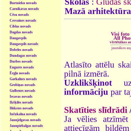
Skolas
:
Glūdas sk
Burtnieku novads
Mazā arhitektūra
Carnikavas novads
Cēsu novads
Cesvaines novads
Ciblas novads
Dagdas novads
Visi foto
All Pho
Daugavpils
vērtētākos a
Daugavpils novads
jaunākos au
Dobeles novads
Dundagas novads
Durbes novads
Atlasīto attēlu ska
Engures novads
pilnā izmērā.
Ērgļu novads
Garkalnes novads
Uzklikšķinot
uz 
Grobiņas novads
informāciju
par ta
Gulbenes novads
Iecavas novads
Ikšķiles novads
Skatīties slīdrādi
Ilūkstes novads
Inčukalna novads
Ja vēlies atzīmēt 
Jaunjelgavas novads
attiecīgām bildē
Jaunpiebalgas novads