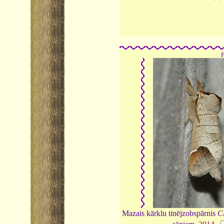
Mazais kārklu tinējzobspārnis
Cl