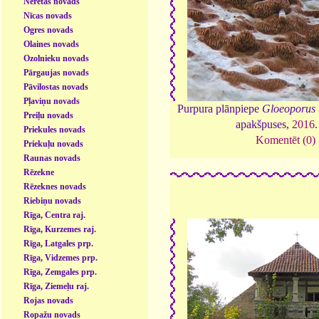
Neretas novads
Nīcas novads
Ogres novads
Olaines novads
Ozolnieku novads
Pārgaujas novads
Pāvilostas novads
Pļaviņu novads
Purpura plānpiepe
Gloeoporus 
Preiļu novads
apakšpuses,
2016
Priekules novads
Komentēt (0)
Priekuļu novads
Raunas novads
Rēzekne
Rēzeknes novads
Riebiņu novads
Rīga, Centra raj.
Rīga, Kurzemes raj.
Rīga, Latgales prp.
Rīga, Vidzemes prp.
Rīga, Zemgales prp.
Rīga, Ziemeļu raj.
Rojas novads
Ropažu novads