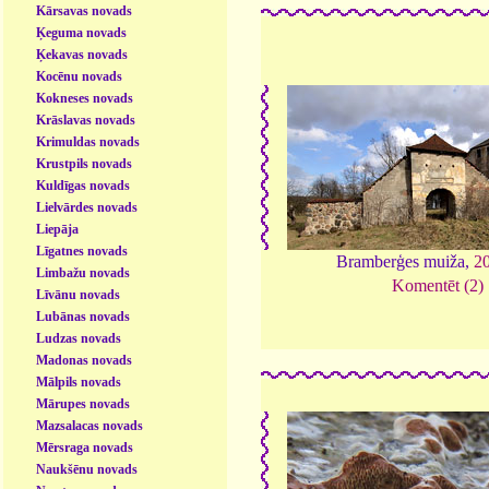
Kārsavas novads
Ķeguma novads
Ķekavas novads
Kocēnu novads
Kokneses novads
Krāslavas novads
Krimuldas novads
Krustpils novads
Kuldīgas novads
Lielvārdes novads
Liepāja
Līgatnes novads
Bramberģes muiža,
2
Limbažu novads
Komentēt (2)
Līvānu novads
Lubānas novads
Ludzas novads
Madonas novads
Mālpils novads
Mārupes novads
Mazsalacas novads
Mērsraga novads
Naukšēnu novads