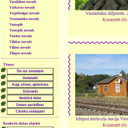
Varakļānu novads
Vārkavas novads
Vienādsānu dižpriede,
Vecpiebalgas novads
Vecumnieku novads
Komentēt (0)
Ventspils
Ventspils novads
Viesītes novads
Viļakas novads
Viļānu novads
Zilupes novads
Tēmas
Izbijusi dzelzceļa stacija Vies
Konkrēti dabas objekti
Komentēt (0)