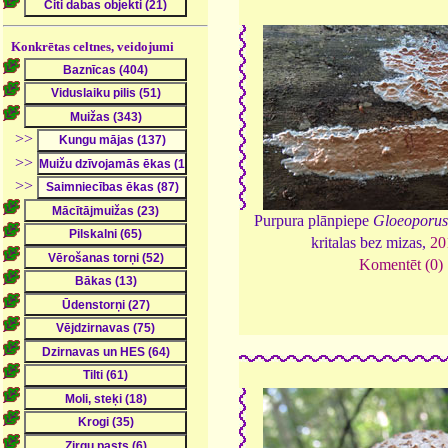
Konkrētas celtnes, veidojumi
>>
>>
>>
Purpura plānpiepe
Gloeoporus 
kritalas bez mizas,
20
Komentēt (0)