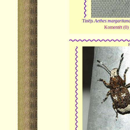
Tinējs
Aethes margaritan
Komentēt (0)