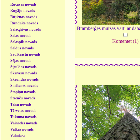
Rucavas novads
Rugāju novads
Rūjienas novads
Rundāles novads
Bramberģes muižas vārti ar dab
Salacgrīvas novads
Salas novads
Komentēt (1)
Salaspils novads
Saldus novads
Saulkrastu novads
Sējas novads
Siguldas novads
Skrīveru novads
Skrundas novads
Smiltenes novads
Stopiņu novads
Strenču novads
Talsu novads
Tērvetes novads
Tukuma novads
Vaiņodes novads
Valkas novads
Valmiera