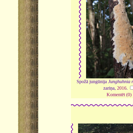
Spožā jungūnija
Junghuhnia n
zariņa,
2016
.
Komentēt (0)