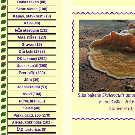
Sīkā baltene
Skeletocutis am
gliemežvāks,
2016
Komentēt (0)