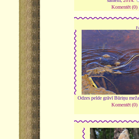
sāniem,
2014
.
Komentēt (0)
F
Odzes pelde grāvī Būriņu mež
Komentēt (0)