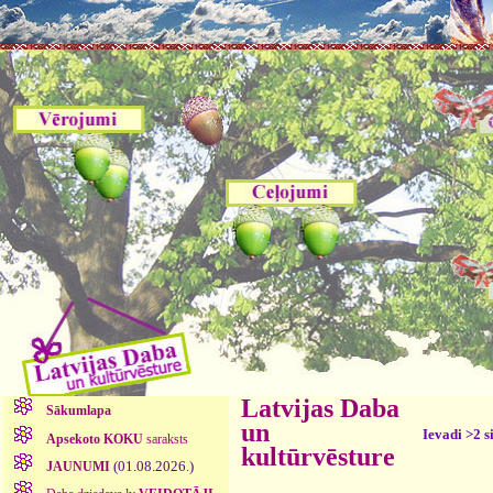
Latvijas Daba
Sākumlapa
un
Ievadi >2 s
Apsekoto KOKU
saraksts
kultūrvēsture
(01.08.2026.)
JAUNUMI