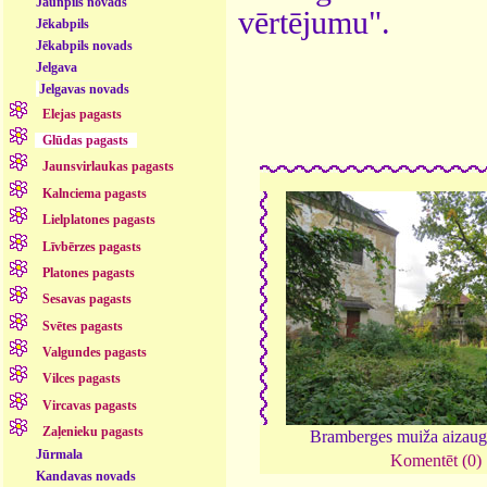
Jaunpils novads
vērtējumu".
Jēkabpils
Jēkabpils novads
Jelgava
Jelgavas novads
Elejas pagasts
Glūdas pagasts
Jaunsvirlaukas pagasts
Kalnciema pagasts
Lielplatones pagasts
Līvbērzes pagasts
Platones pagasts
Sesavas pagasts
Svētes pagasts
Valgundes pagasts
Vilces pagasts
Vircavas pagasts
Zaļenieku pagasts
Bramberges muiža aizau
Jūrmala
Komentēt (0)
Kandavas novads