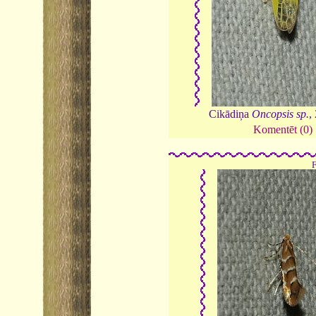
Cikādiņa
Oncopsis sp.
,
Komentēt (0)