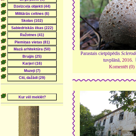
Parastais cietpūpēdis
Sclerod
tuvplānā,
2016
.
Komentēt (0)