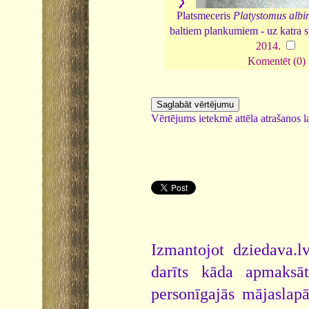
Platsmeceris
Platystomus albi
baltiem plankumiem - uz katra 
2014
.
Komentēt (0)
Vērtējums ietekmē attēla atrašanos la
Izmantojot dziedava.lv
darīts kāda apmaksāt
personīgajās mājaslap