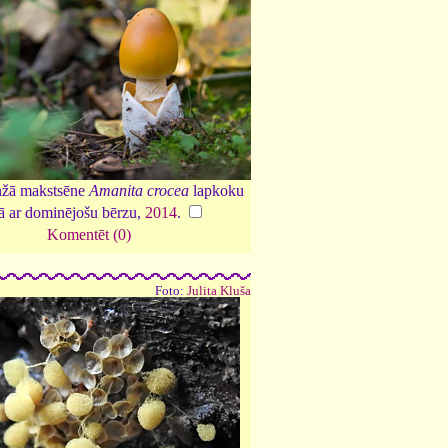
nžā makstsēne
Amanita crocea
lapkoku
 ar dominējošu bērzu,
2014
.
Komentēt (0)
Foto:
Julita Kluša