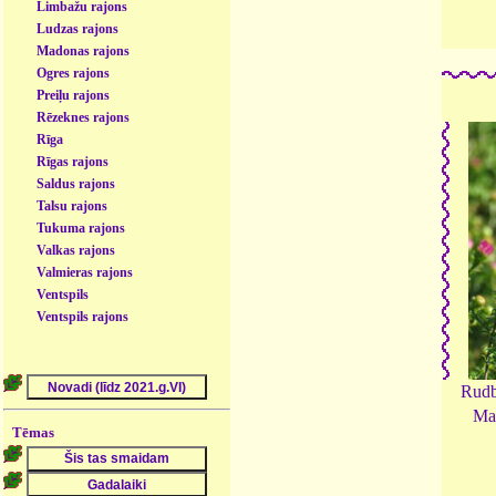
Limbažu rajons
Ludzas rajons
Madonas rajons
Ogres rajons
Preiļu rajons
Rēzeknes rajons
Rīga
Rīgas rajons
Saldus rajons
Talsu rajons
Tukuma rajons
Valkas rajons
Valmieras rajons
Ventspils
Ventspils rajons
Rudbā
Maz
Tēmas