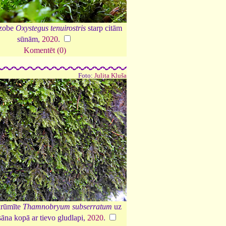
tzobe
Oxystegus tenuirostris
starp citām
sūnām,
2020
.
Komentēt (0)
Foto:
Julita Kluša
krūmīte
Thamnobryum subserratum
uz
āna kopā ar tievo gludlapi,
2020
.