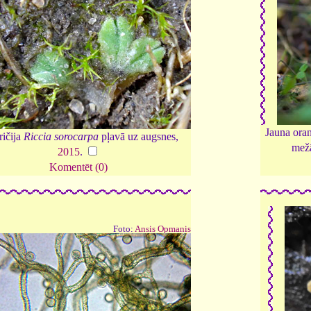
Jauna ora
ričija
Riccia sorocarpa
pļavā uz augsnes,
mežā
2015
.
Komentēt (0)
Foto:
Ansis Opmanis