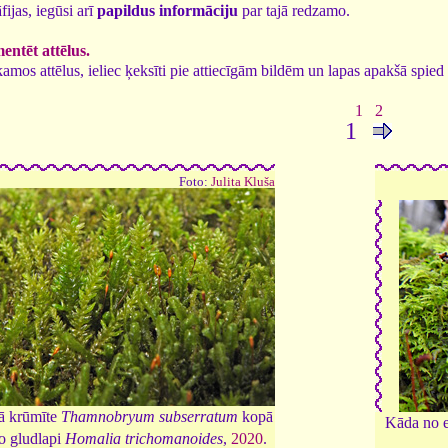
fijas, iegūsi arī
papildus informāciju
par tajā redzamo.
ntēt attēlus.
tīkamos attēlus, ieliec ķeksīti pie attiecīgām bildēm un lapas apakšā spi
1
2
1
Foto:
Julita Kluša
ā krūmīte
Thamnobryum subserratum
kopā
Kāda no 
vo gludlapi
Homalia trichomanoides
,
2020
.