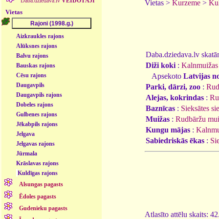
Daba.dziedava.lv
VEIDOTĀJI
Vietas >
Kurzeme
>
Kul
Vietas
Aizkraukles rajons
Alūksnes rajons
Daba.dziedava.lv skatāmi
Balvu rajons
Diži koki
:
Kalnmuižas 
Bauskas rajons
Apsekoto
Latvijas n
Cēsu rajons
Daugavpils
Parki, dārzi, zoo
:
Rud
Daugavpils rajons
Alejas, kokrindas
:
Ru
Dobeles rajons
Baznīcas
:
Sieksātes sie
Gulbenes rajons
Muižas
:
Rudbāržu mu
Jēkabpils rajons
Kungu mājas
:
Kalnmu
Jelgava
Sabiedriskās ēkas
:
Si
Jelgavas rajons
Jūrmala
Krāslavas rajons
Kuldīgas rajons
Alsungas pagasts
Ēdoles pagasts
Gudenieku pagasts
Atlasīto attēlu skaits: 4