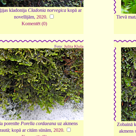
ijas kladonija
Cladonia norvegica
kopā ar
novellijām,
2020
.
Tievā ma
Komentēt (0)
Foto:
Julita Kluša
a porenīte
Porella cordaeana
uz akmens
Zobainā 
trautā; kopā ar citām sūnām,
2020
.
akmens s