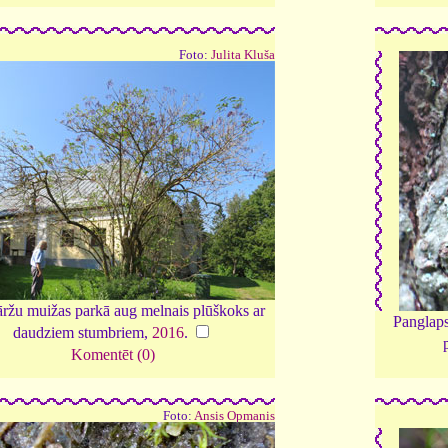
Foto:
Julita Kluša
ržu muižas parkā aug melnais plūškoks ar
Panglap
daudziem stumbriem,
2016
.
Komentēt (0)
Foto:
Ansis Opmanis