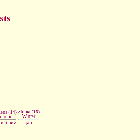
sts
Ziema (16)
ens (14)
Winter
utumn
jan
okt
nov