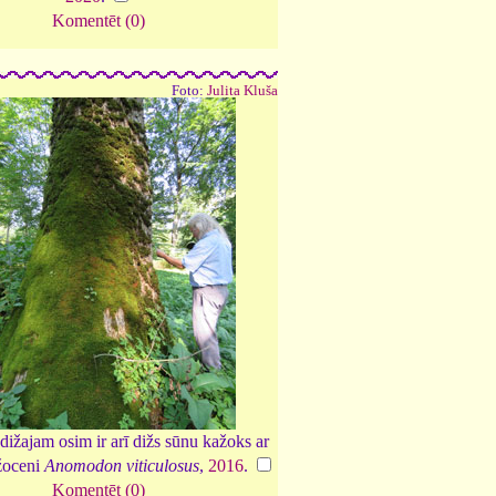
Komentēt (0)
Foto:
Julita Kluša
ižajam osim ir arī dižs sūnu kažoks ar
žoceni
Anomodon viticulosus
,
2016
.
Komentēt (0)