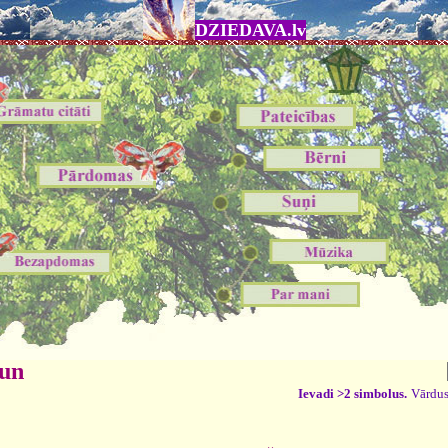
DZIEDAVA.lv
 un
Ievadi >2 simbolus.
Vārdus