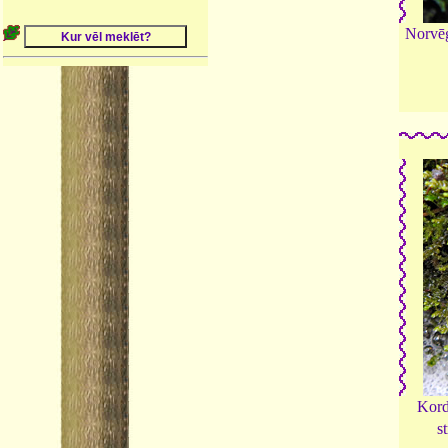
Norvēģ
Kord
s