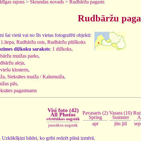
dīgas rajons
>
Skrundas novads
>
Rudbāržu pagasts
Rudbāržu paga
 šai vietā vai no šīs vietas fotografēti objekti:
1.liepa
,
Rudbāržu osis
,
Rudbāržu plūškoks
ozīmes dižkoku saraksts
:
1 dižkoks
,
bāržu muižas parks
,
dbāržu aleja
,
viešu klosteris
,
iža
,
Sieksātes muiža / Kalnmuiža
,
ižas pils
,
eksātes pagastnams
Visi foto (42)
Vasara (10)
Rud
Pavasaris (2)
All Photos
Summer
A
Spring
vērtētākos augstāk
jūn
jūl
sep
apr
jaunākos augstāk
2. Uzklikšķini bildei, ko gribi redzēt pilnā izmērā.