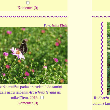
Komentēt (0)
Foto:
Julita Kluša
ržu muižas parkā arī rudenī lido tauriņi.
ais nātru raibenis
Araschnia levana
uz
miķelīšiem,
2016
.
Rudbāržu d
Komentēt (0)
pinuma ka