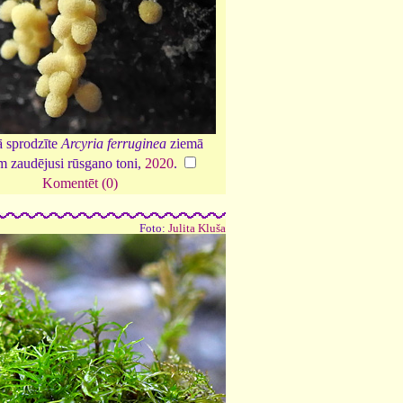
 sprodzīte
Arcyria ferruginea
ziemā
m zaudējusi rūsgano toni,
2020
.
Komentēt (0)
Foto:
Julita Kluša