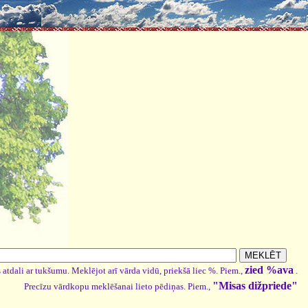
zied %ava
 atdali ar tukšumu. Meklējot arī vārda vidū, priekšā liec %. Piem.,
.
"Misas dižpriede"
Precīzu vārdkopu meklēšanai lieto pēdiņas. Piem.,