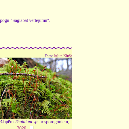
ed pogu "Saglabāt vērtējumu".
Foto:
Julita Kluša
ežlapēm
Thuidium sp.
ar sporogoniem,
2020
.