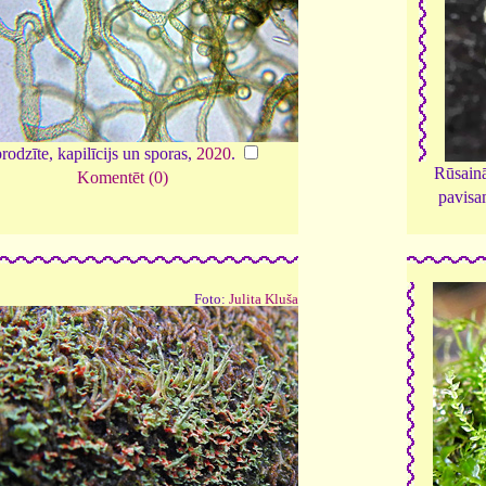
rodzīte, kapilīcijs un sporas,
2020
.
Rūsainā
Komentēt (0)
pavisa
Foto:
Julita Kluša