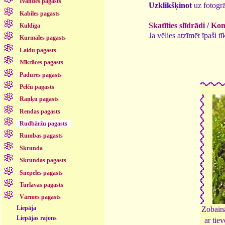
Īvandes pagasts
Uzklikšķinot
uz fotogrā
Kabiles pagasts
Skatīties slīdrādi
/
Kome
Kuldīga
Ja vēlies atzīmēt īpaši 
Kurmāles pagasts
Laidu pagasts
Nīkrāces pagasts
Padures pagasts
Pelču pagasts
Raņķu pagasts
Rendas pagasts
Rudbāržu pagasts
Rumbas pagasts
Skrunda
Skrundas pagasts
Snēpeles pagasts
Turlavas pagasts
Vārmes pagasts
Liepāja
Zobain
Liepājas rajons
ar tie