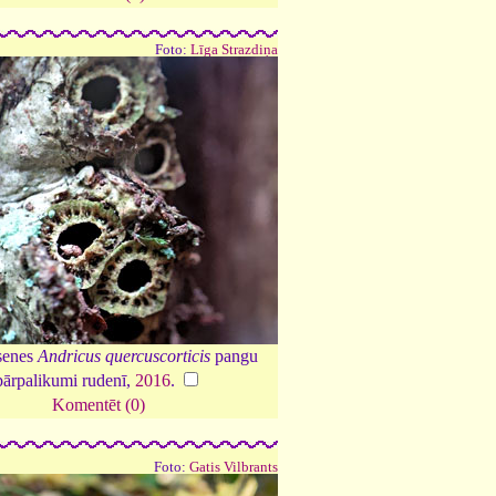
Foto:
Līga Strazdiņa
senes
Andricus quercuscorticis
pangu
pārpalikumi rudenī,
2016
.
Komentēt (0)
Foto:
Gatis Vilbrants