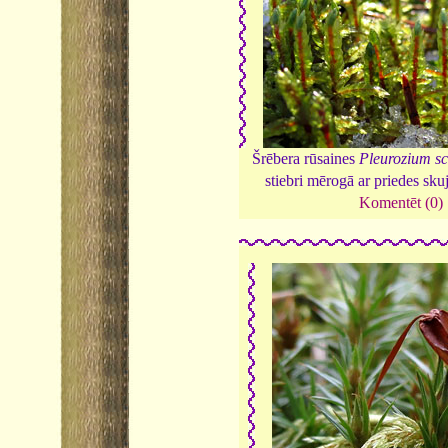
Šrēbera rūsaines
Pleurozium sc
stiebri mērogā ar priedes sk
Komentēt (0)