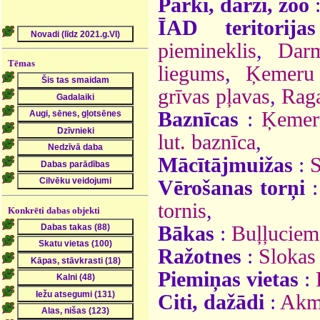
Parki, dārzi, zoo
ĪAD teritorijas
piemineklis
,
Darm
Tēmas
liegums
,
Ķemeru 
grīvas pļavas
,
Raga
Baznīcas
:
Ķemeru
lut. baznīca
,
Mācītājmuižas
:
S
Vērošanas torņi
tornis
,
Konkrēti dabas objekti
Bākas
:
Buļļuciem
Ražotnes
:
Slokas 
Piemiņas vietas
:
Citi, dažādi
:
Akm