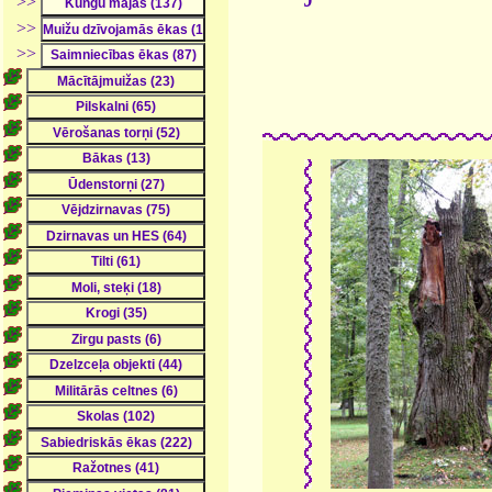
>>
>>
>>