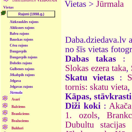
Daba.dziedava.lv
VEIDOTĀJI
Vietas >
Jūrmala
Vietas
Aizkraukles rajons
Alūksnes rajons
Balvu rajons
Daba.dziedava.lv a
Bauskas rajons
Cēsu rajons
no šīs vietas fotogr
Daugavpils
Dabas takas
Daugavpils rajons
Dobeles rajons
Slokas ezera taka
,
Gulbenes rajons
Skatu vietas
:
S
Jēkabpils rajons
Jelgava
tornis: skatu vieta
,
Jelgavas rajons
Jūrmala
Kāpas, stāvkrasti
Asari
Diži koki
:
Akača
Bažciems
1. ozols
,
Brankc
Brankciems
Bražuciems
Dubultu stacijas 
Bulduri