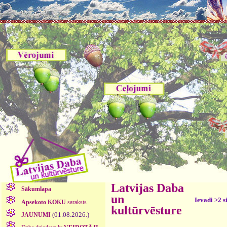
Latvijas Daba
Sākumlapa
un
Ievadi >2 s
Apsekoto KOKU
saraksts
kultūrvēsture
(01.08.2026.)
JAUNUMI