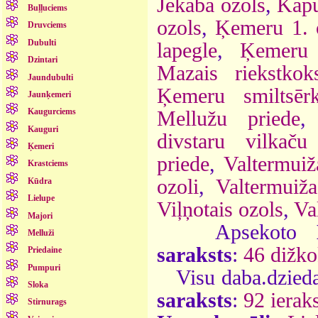
Jēkaba ozols
,
Kāpu
Buļļuciems
ozols
,
Ķemeru 1. 
Druvciems
Dubulti
lapegle
,
Ķemeru 
Dzintari
Mazais riekstkok
Jaundubulti
Ķemeru smiltsērk
Jaunķemeri
Kaugurciems
Mellužu priede
Kauguri
divstaru vilkaču
Ķemeri
priede
,
Valtermuiž
Krastciems
ozoli
,
Valtermuiž
Kūdra
Lielupe
Viļņotais ozols
,
Va
Majori
Apsekoto
Melluži
saraksts
:
46 dižko
Priedaine
Pumpuri
Visu daba.dzieda
Sloka
saraksts
:
92 ieraks
Stirnurags