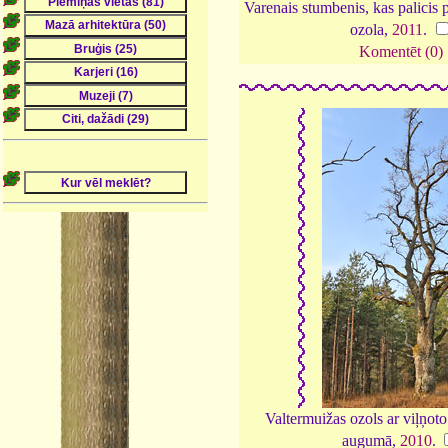
Varenais stumbenis, kas palicis
ozola,
2011
.
Komentēt (0)
Valtermuižas ozols ar viļņot
augumā,
2010
.