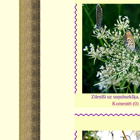
Zilenīši uz suņuburkšķa
Komentēt (0)