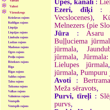
Upes, kanāli
:
Lie
Vaivari
Valteri
Ezeri, dīķi
:
Vārnukrogs
Vecslocenes)
,
Kū
Krāslavas rajons
Kuldīgas rajons
Melnezers (pie Slo
Liepāja
Jūra
:
Asaru 
Liepājas rajons
Limbažu rajons
Buļļuciema jūrma
Ludzas rajons
jūrmala
,
Jaundu
Madonas rajons
Ogres rajons
jūrmala
,
Jūrmala:
Preiļu rajons
Rēzeknes rajons
Lielupes jūrmala
Rīga
jūrmala
,
Pumpuru 
Rīgas rajons
Saldus rajons
Avoti
:
Bertram
Talsu rajons
Meža sēravots
,
Tukuma rajons
Valkas rajons
Purvi, tīreļi
:
Slē
Valmieras rajons
Ventspils
purvs
,
Ventspils rajons