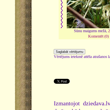
Sūnu maigums mežā,
Komentēt (0)
Vērtējums ietekmē attēla atrašanos la
Izmantojot dziedava.lv