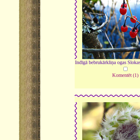
Indīgā bebrukārkliņa ogas Slokas
Komentēt (1)