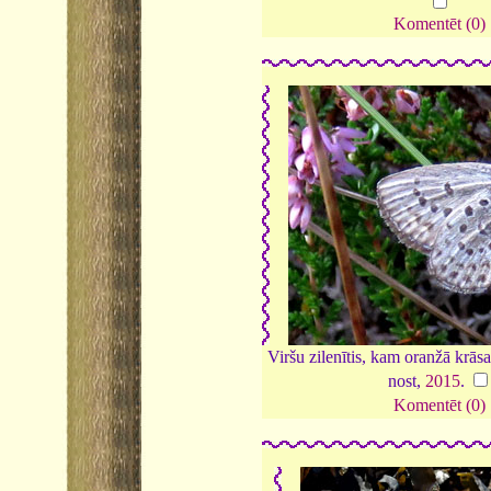
Komentēt (0)
Viršu zilenītis, kam oranžā krās
nost,
2015
.
Komentēt (0)