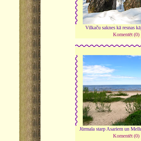
Vilkaču saknes kā resnas kā
Komentēt (0)
Jūrmala starp Asariem un Mel
Komentēt (0)