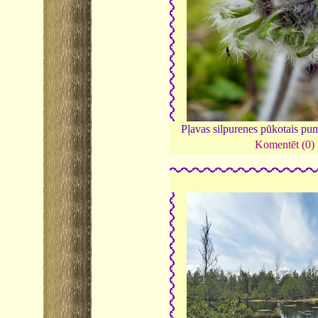
Pļavas silpurenes pūkotais pu
Komentēt (0)