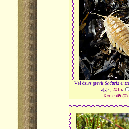
Vēl dzīvs grēvis
Saduria ent
aļģēs,
2015
.
Komentēt (0)