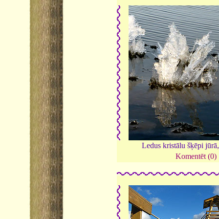
Ledus kristālu šķēpi jūrā
Komentēt (0)