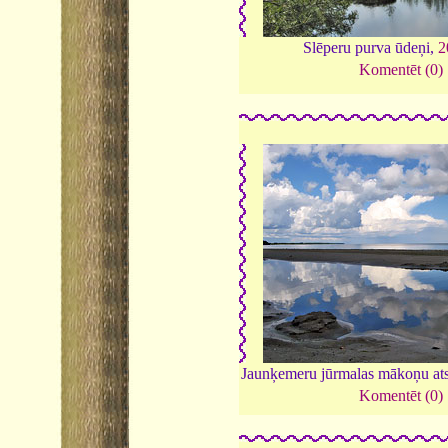
Slēperu purva ūdeņi,
2
Komentēt (0)
Jaunķemeru jūrmalas mākoņu at
Komentēt (0)