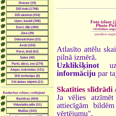
Foto izlase (
Photo Pic
vērtētākos augs
jaunākos augst
Atlasīto attēlu ska
pilnā izmērā.
Uzklikšķinot
uz 
informāciju
par ta
Skatīties slīdrādi
Konkrētas celtnes, veidojumi
Ja vēlies atzīmēt 
attiecīgām bildē
vērtējumu".