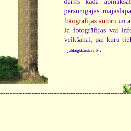
darīts kāda apmaksāt
personīgajās mājaslap
fotogrāfijas autoru
un a
Ja fotogrāfijas vai i
veikšanai, par kuru ti
.