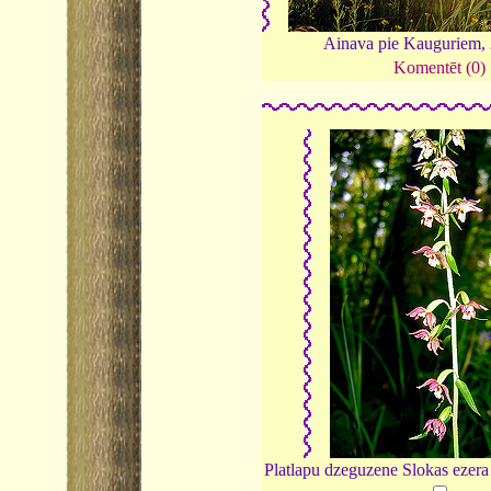
Ainava pie Kauguriem,
Komentēt (0)
Platlapu dzeguzene Slokas ezera