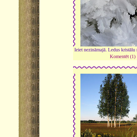
Ieiet nezināmajā. Ledus kristālu
Komentēt (1)