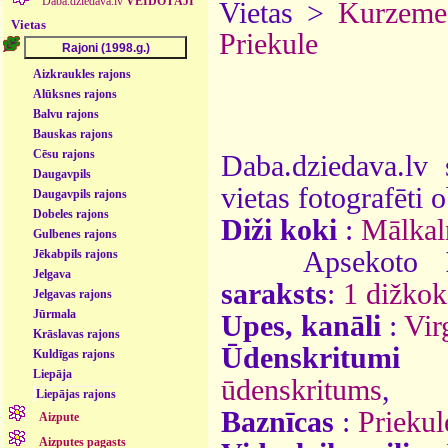
Daba.dziedava.lv
VEIDOTĀJI
Vietas >
Kurzeme
Vietas
Priekule
Aizkraukles rajons
Alūksnes rajons
Balvu rajons
Bauskas rajons
Cēsu rajons
Daba.dziedava.lv 
Daugavpils
vietas fotografēti o
Daugavpils rajons
Dobeles rajons
Diži koki
:
Mālkal
Gulbenes rajons
Apsekoto
Jēkabpils rajons
Jelgava
saraksts
:
1 dižkok
Jelgavas rajons
Jūrmala
Upes, kanāli
:
Vir
Krāslavas rajons
Ūdenskritumi
Kuldīgas rajons
Liepāja
ūdenskritums
,
Liepājas rajons
Baznīcas
:
Priekul
Aizpute
Aizputes pagasts