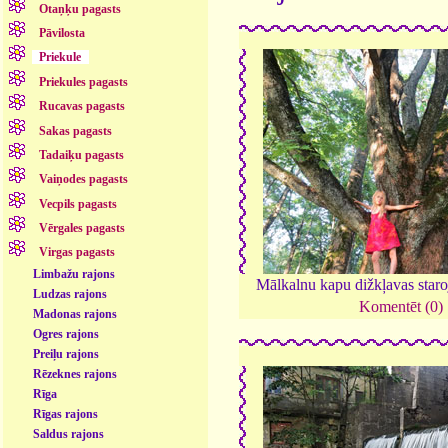
Otaņķu pagasts
Pāvilosta
Priekule
Priekules pagasts
Rucavas pagasts
Sakas pagasts
Tadaiķu pagasts
Vaiņodes pagasts
Vecpils pagasts
Vērgales pagasts
Virgas pagasts
Limbažu rajons
Mālkalnu kapu dižkļavas star
Ludzas rajons
Komentēt (0)
Madonas rajons
Ogres rajons
Preiļu rajons
Rēzeknes rajons
Rīga
Rīgas rajons
Saldus rajons