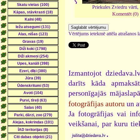
Priekules Zviedru vārti,
Komentēt (0)
Vērtējums ietekmē attēla atrašanos la
Izmantojot dziedava.lv
darīts kāda apmaksāt
personīgajās mājaslap
fotogrāfijas autoru
un a
Ja fotogrāfijas vai i
veikšanai, par kuru ti
.