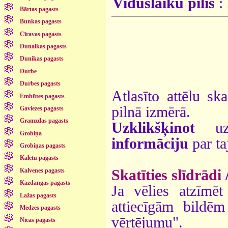
Viduslaiku pilis
:
Bārtas pagasts
Bunkas pagasts
Cīravas pagasts
Dunalkas pagasts
Dunikas pagasts
Durbe
Durbes pagasts
Atlasīto attēlu sk
Embūtes pagasts
pilnā izmērā.
Gaviezes pagasts
Gramzdas pagasts
Uzklikšķinot
uz 
Grobiņa
informāciju
par ta
Grobiņas pagasts
Kalētu pagasts
Skatīties slīdrādi
Kalvenes pagasts
Kazdangas pagasts
Ja vēlies atzīmēt 
Lažas pagasts
attiecīgām bildē
Medzes pagasts
vērtējumu".
Nīcas pagasts