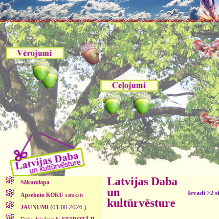
Latvijas Daba
Sākumlapa
un
Ievadi >2 s
Apsekoto KOKU
saraksts
kultūrvēsture
(01.08.2026.)
JAUNUMI