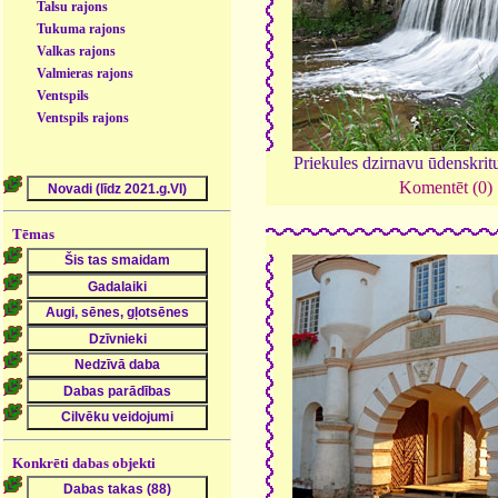
Talsu rajons
Tukuma rajons
Valkas rajons
Valmieras rajons
Ventspils
Ventspils rajons
Priekules dzirnavu ūdenskri
Komentēt (0)
Tēmas
Konkrēti dabas objekti