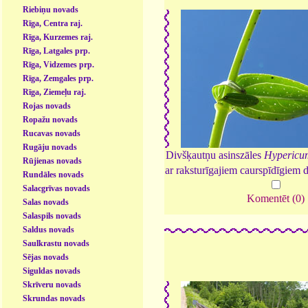
Riebiņu novads
Rīga, Centra raj.
Rīga, Kurzemes raj.
Rīga, Latgales prp.
Rīga, Vidzemes prp.
Rīga, Zemgales prp.
Rīga, Ziemeļu raj.
Rojas novads
Ropažu novads
Rucavas novads
Rugāju novads
Divšķautņu asinszāles
Hypericu
Rūjienas novads
ar raksturīgajiem caurspīdīgiem 
Rundāles novads
Salacgrīvas novads
Komentēt (0)
Salas novads
Salaspils novads
Saldus novads
Saulkrastu novads
Sējas novads
Siguldas novads
Skrīveru novads
Skrundas novads