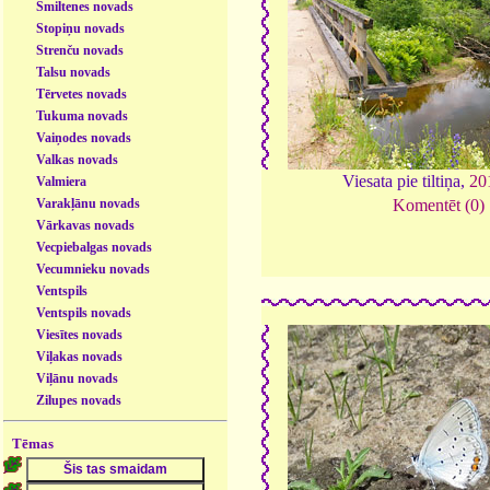
Smiltenes novads
Stopiņu novads
Strenču novads
Talsu novads
Tērvetes novads
Tukuma novads
Vaiņodes novads
Valkas novads
Viesata pie tiltiņa,
20
Valmiera
Varakļānu novads
Komentēt (0)
Vārkavas novads
Vecpiebalgas novads
Vecumnieku novads
Ventspils
Ventspils novads
Viesītes novads
Viļakas novads
Viļānu novads
Zilupes novads
Tēmas