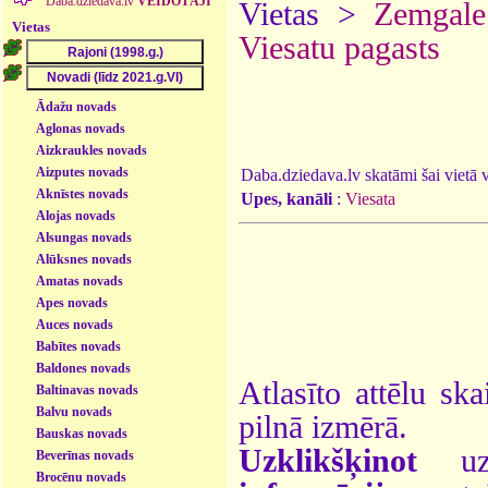
Daba.dziedava.lv
VEIDOTĀJI
Vietas >
Zemgale
Vietas
Viesatu pagasts
Ādažu novads
Aglonas novads
Aizkraukles novads
Aizputes novads
Daba.dziedava.lv skatāmi šai vietā va
Aknīstes novads
Upes, kanāli
:
Viesata
Alojas novads
Alsungas novads
Alūksnes novads
Amatas novads
Apes novads
Auces novads
Babītes novads
Baldones novads
Atlasīto attēlu ska
Baltinavas novads
Balvu novads
pilnā izmērā.
Bauskas novads
Uzklikšķinot
uz 
Beverīnas novads
Brocēnu novads