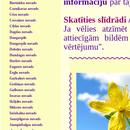
informāciju
par ta
Burtnieku novads
Carnikavas novads
Cēsu novads
Skatīties slīdrādi
Cesvaines novads
Ciblas novads
Ja vēlies atzīmēt 
Dagdas novads
attiecīgām bildē
Daugavpils
Daugavpils novads
vērtējumu".
Dobeles novads
Dundagas novads
Durbes novads
Engures novads
Ērgļu novads
Garkalnes novads
Grobiņas novads
Gulbenes novads
Iecavas novads
Ikšķiles novads
Ilūkstes novads
Inčukalna novads
Jaunjelgavas novads
Jaunpiebalgas novads