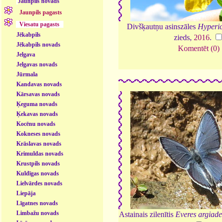
Jaunpils novads
Jaunpils pagasts
Viesatu pagasts
Divšķautņu asinszāles
Hyperi
Jēkabpils
zieds,
2016
.
Jēkabpils novads
Komentēt (0)
Jelgava
Jelgavas novads
Jūrmala
Kandavas novads
Kārsavas novads
Ķeguma novads
Ķekavas novads
Kocēnu novads
Kokneses novads
Krāslavas novads
Krimuldas novads
Krustpils novads
Kuldīgas novads
Lielvārdes novads
Liepāja
Līgatnes novads
Limbažu novads
Astainais zilenītis
Everes argiade