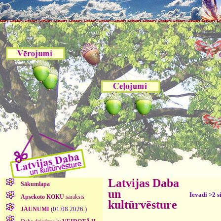
Latvijas Daba
Sākumlapa
un
Ievadi >2 s
Apsekoto KOKU
saraksts
kultūrvēsture
(01.08.2026.)
JAUNUMI