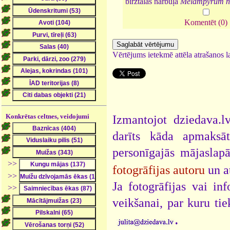
birztalas nārbuļa
Melampyrum 
Komentēt (0)
Vērtējums ietekmē attēla atrašanos la
Konkrētas celtnes, veidojumi
Izmantojot dziedava.lv
darīts kāda apmaksāt
personīgajās mājaslap
>>
fotogrāfijas autoru
un a
>>
Ja fotogrāfijas vai i
>>
veikšanai, par kuru ti
.