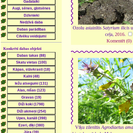
Ozolu astainītis
Satyrium ilicis
u
ceļa,
2016
.
Komentēt (0)
Konkrēti dabas objekti
Vīķu zilenītis
Agrodiaetus am