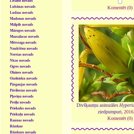
Līvānu novads
Lubānas novads
Komentēt (0)
Ludzas novads
Madonas novads
Mālpils novads
Mārupes novads
Mazsalacas novads
Mērsraga novads
Naukšēnu novads
Neretas novads
Nīcas novads
Ogres novads
Olaines novads
Ozolnieku novads
Pārgaujas novads
Pāvilostas novads
Pļaviņu novads
Preiļu novads
Divšķautņu asinszāles
Hyperi
Priekules novads
ziedpumpuri,
2016
Priekuļu novads
Komentēt (0)
Raunas novads
Rēzekne
Rēzeknes novads