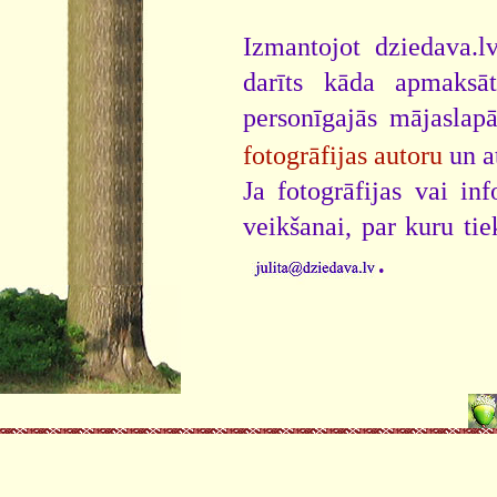
Izmantojot dziedava.lv
darīts kāda apmaksāt
personīgajās mājaslap
fotogrāfijas autoru
un a
Ja fotogrāfijas vai i
veikšanai, par kuru ti
.