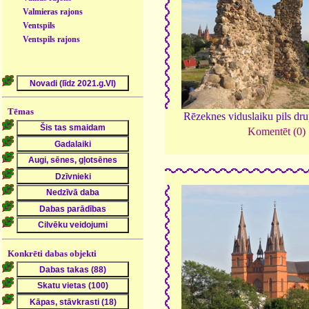
Valmieras rajons
Ventspils
Ventspils rajons
Tēmas
Rēzeknes viduslaiku pils dr
Komentēt (0)
Konkrēti dabas objekti