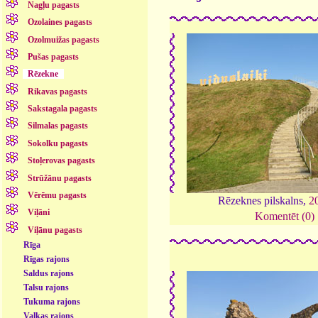
Nagļu pagasts
Ozolaines pagasts
Ozolmuižas pagasts
Pušas pagasts
Rēzekne
Rikavas pagasts
Sakstagala pagasts
Silmalas pagasts
Sokolku pagasts
Stoļerovas pagasts
Strūžānu pagasts
Vērēmu pagasts
Rēzeknes pilskalns,
2
Viļāni
Komentēt (0)
Viļānu pagasts
Rīga
Rīgas rajons
Saldus rajons
Talsu rajons
Tukuma rajons
Valkas rajons