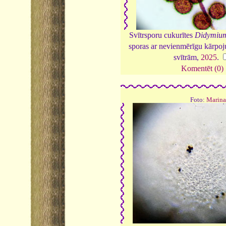
Svītrsporu cukurītes
Didymium
sporas ar nevienmērīgu kārp
svītrām,
2025
.
Komentēt (0)
Foto:
Marina