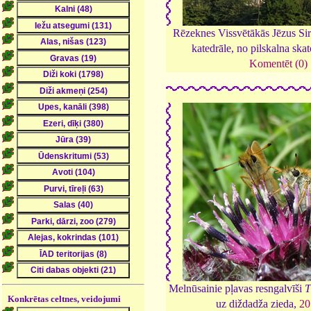
Rēzeknes Vissvētākās Jēzus Si
katedrāle, no pilskalna skat
Komentēt (0)
Melnūsainie pļavas resngalvīši
T
Konkrētas celtnes, veidojumi
uz diždadža zieda,
20