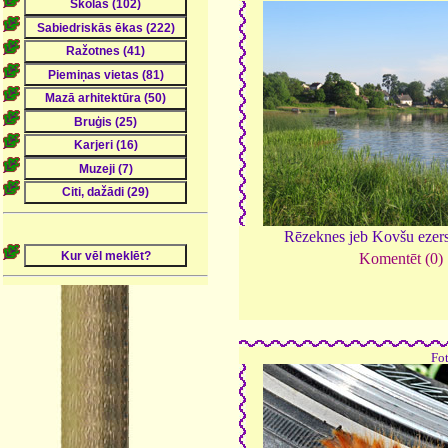
Rēzeknes jeb Kovšu ezer
Komentēt (0)
Fo