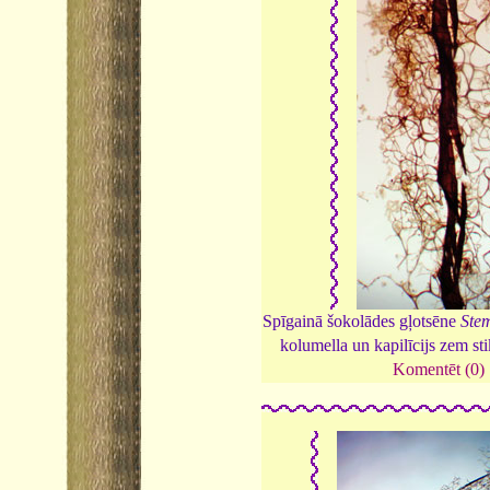
Spīgainā šokolādes gļotsēne
Stem
kolumella un kapilīcijs zem st
Komentēt (0)