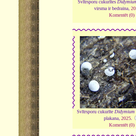
Svītrsporu cukurītes
Didymium
virsma ir bedraina,
20
Komentēt (0)
Svītrsporu cukurīte
Didymium 
plakana,
2025
.
Komentēt (0)