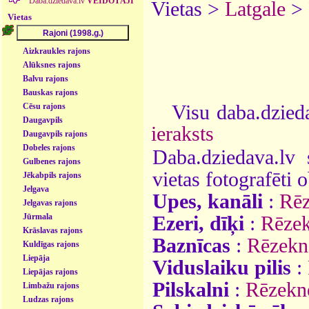
Daba.dziedava.lv
VEIDOTĀJI
Vietas >
Latgale
>
Vietas
Aizkraukles rajons
Alūksnes rajons
Balvu rajons
Bauskas rajons
Visu daba.dzieda
Cēsu rajons
Daugavpils
ieraksts
Daugavpils rajons
Dobeles rajons
Daba.dziedava.lv 
Gulbenes rajons
vietas fotografēti o
Jēkabpils rajons
Jelgava
Upes, kanāli
:
Rēz
Jelgavas rajons
Jūrmala
Ezeri, dīķi
:
Rēzek
Krāslavas rajons
Baznīcas
:
Rēzekn
Kuldīgas rajons
Liepāja
Viduslaiku pilis
:
Liepājas rajons
Pilskalni
:
Rēzekne
Limbažu rajons
Ludzas rajons