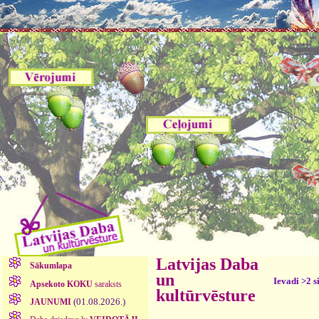
Latvijas Daba
Sākumlapa
un
Ievadi >2 s
Apsekoto KOKU
saraksts
kultūrvēsture
(01.08.2026.)
JAUNUMI