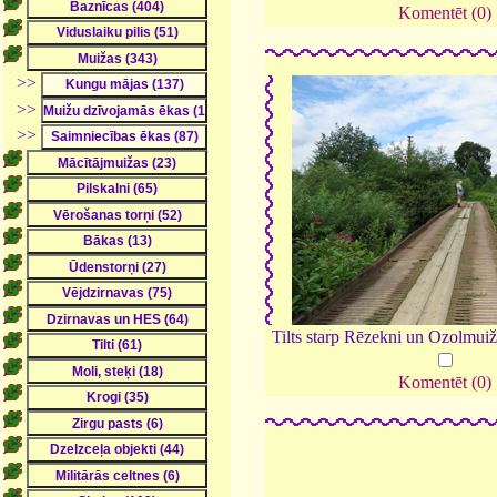
Komentēt (0)
>>
>>
>>
Tilts starp Rēzekni un Ozolmui
Komentēt (0)