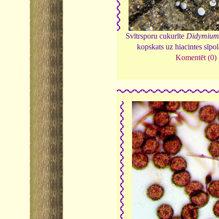
Svītrsporu cukurīte
Didymium
kopskats uz hiacintes sīpo
Komentēt (0)