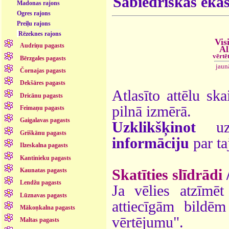
Sabiedriskās ēka
Madonas rajons
Ogres rajons
Preiļu rajons
Rēzeknes rajons
Vis
Audriņu pagasts
Al
vērtē
Bērzgales pagasts
jaun
Čornajas pagasts
Dekšāres pagasts
Atlasīto attēlu ska
Dricānu pagasts
pilnā izmērā.
Feimaņu pagasts
Gaigalavas pagasts
Uzklikšķinot
uz 
Griškānu pagasts
informāciju
par ta
Ilzeskalna pagasts
Kantinieku pagasts
Skatīties slīdrādi
Kaunatas pagasts
Lendžu pagasts
Ja vēlies atzīmēt 
Lūznavas pagasts
attiecīgām bildē
Mākoņkalna pagasts
vērtējumu".
Maltas pagasts