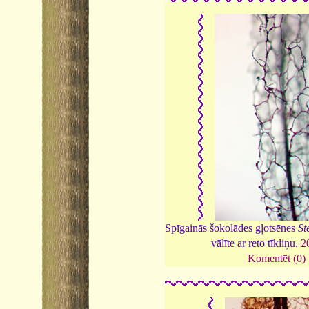
Spīgainās šokolādes gļotsēnes
St
vālīte ar reto tīkliņu,
2
Komentēt (0)