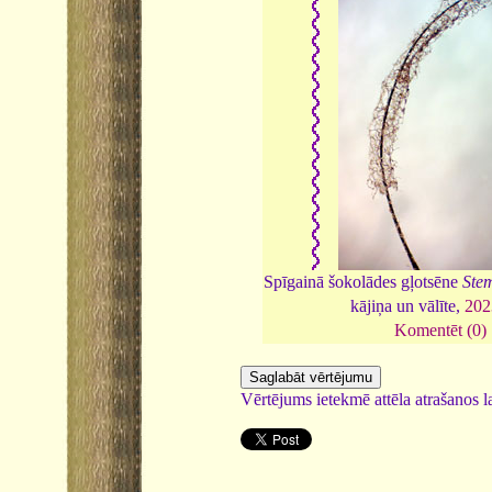
Spīgainā šokolādes gļotsēne
Stem
kājiņa un vālīte,
202
Komentēt (0)
Vērtējums ietekmē attēla atrašanos la