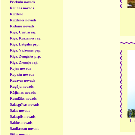
Priekuļu novads
Raunas novads
Rēzekne
Rēzeknes novads
Riebiņu novads
Rīga, Centra raj.
Rīga, Kurzemes raj.
Rīga, Latgales prp.
Rīga, Vidzemes prp.
Rīga, Zemgales prp.
Rīga, Ziemeļu raj.
Rojas novads
Ropažu novads
Rucavas novads
Rugāju novads
Rūjienas novads
Rundāles novads
Salacgrīvas novads
Salas novads
Salaspils novads
Pa
Saldus novads
Saulkrastu novads
Sējas novads