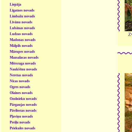
Liepāja
Līgatnes novads
Limbažu novads
Līvānu novads
Lubānas novads
Z
Ludzas novads
Madonas novads
Mālpils novads
Mārupes novads
Mazsalacas novads
Mērsraga novads
Naukšēnu novads
Neretas novads
Nīcas novads
Ogres novads
Olaines novads
Ozolnieku novads
Pārgaujas novads
Pāvilostas novads
Pļaviņu novads
Preiļu novads
Priekules novads