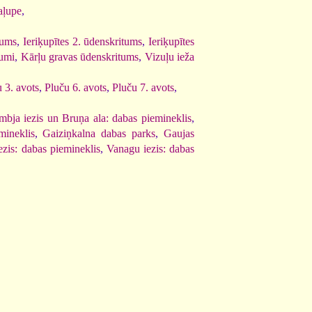
aļupe
,
tums
,
Ieriķupītes 2. ūdenskritums
,
Ieriķupītes
tumi
,
Kārļu gravas ūdenskritums
,
Vizuļu ieža
 3. avots
,
Pluču 6. avots
,
Pluču 7. avots
,
bja iezis un Bruņa ala: dabas piemineklis
,
mineklis
,
Gaiziņkalna dabas parks
,
Gaujas
ezis: dabas piemineklis
,
Vanagu iezis: dabas