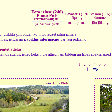
Foto izlase (240)
Vasara (116)
Pavasaris (120)
Photo Pick
Summer
Spring
vērtētākos augstāk
jūn
jūl
aug
mar
apr
mai
jaunākos augstāk
40. Uzklikšķini bildei, ko gribi redzēt pilnā izmērā.
fijas, iegūsi arī
papildus informāciju
par tajā redzamo.
ntēt attēlus.
tīkamos attēlus, ieliec ķeksīti pie attiecīgām bildēm un lapas apakšā spi
1
2
3
4
5
6
1
Foto:
Julita Kluša