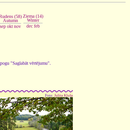
Ziema (14)
Rudens (58)
Winter
Autumn
dec
feb
sep
okt
nov
ed pogu "Saglabāt vērtējumu".
Foto:
Julita Kluša