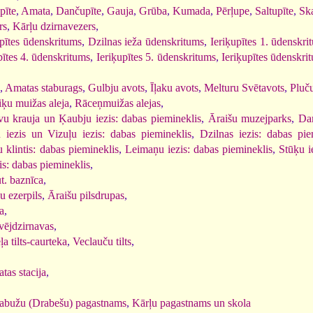
īte
,
Amata
,
Dančupīte
,
Gauja
,
Grūba
,
Kumada
,
Pērļupe
,
Saltupīte
,
Sk
rs
,
Kārļu dzirnavezers
,
ītes ūdenskritums
,
Dzilnas ieža ūdenskritums
,
Ieriķupītes 1. ūdenskri
pītes 4. ūdenskritums
,
Ieriķupītes 5. ūdenskritums
,
Ieriķupītes ūdenskri
,
Amatas staburags
,
Gulbju avots
,
Īļaku avots
,
Melturu Svētavots
,
Pluču
iķu muižas aleja
,
Rāceņmuižas alejas
,
u krauja un Ķaubju iezis: dabas piemineklis
,
Āraišu muzejparks
,
Dam
 iezis un Vizuļu iezis: dabas piemineklis
,
Dzilnas iezis: dabas pie
 klintis: dabas piemineklis
,
Leimaņu iezis: dabas piemineklis
,
Stūķu i
is: dabas piemineklis
,
ut. baznīca
,
u ezerpils
,
Āraišu pilsdrupas
,
a
,
vējdzirnavas
,
 tilts-caurteka
,
Veclauču tilts
,
,
tas stacija
,
abužu (Drabešu) pagastnams
,
Kārļu pagastnams un skola