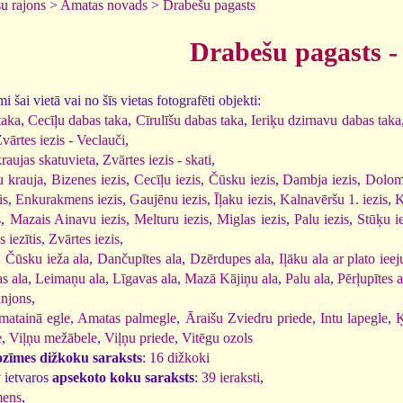
u rajons
>
Amatas novads
>
Drabešu pagasts
Drabešu pagasts - 
 šai vietā vai no šīs vietas fotografēti objekti:
taka
,
Cecīļu dabas taka
,
Cīrulīšu dabas taka
,
Ieriķu dzirnavu dabas taka
vārtes iezis - Veclauči
,
raujas skatuvieta
,
Zvārtes iezis - skati
,
 krauja
,
Bizenes iezis
,
Cecīļu iezis
,
Čūsku iezis
,
Dambja iezis
,
Dolomī
is
,
Enkurakmens iezis
,
Gaujēnu iezis
,
Īļaku iezis
,
Kalnavēršu 1. iezis
,
K
s
,
Mazais Ainavu iezis
,
Melturu iezis
,
Miglas iezis
,
Palu iezis
,
Stūķu i
s iezītis
,
Zvārtes iezis
,
,
Čūsku ieža ala
,
Dančupītes ala
,
Dzērdupes ala
,
Iļāku ala ar plato ieej
s ala
,
Leimaņu ala
,
Līgavas ala
,
Mazā Kājiņu ala
,
Palu ala
,
Pērļupītes a
anjons
,
matainā egle
,
Amatas palmegle
,
Āraišu Zviedru priede
,
Intu lapegle
,
Ķ
e
,
Viļņu mežābele
,
Viļņu priede
,
Vitēgu ozols
ozīmes dižkoku saraksts
:
16 dižkoki
 ietvaros
apsekoto koku saraksts
:
39 ieraksti
,
mens
,