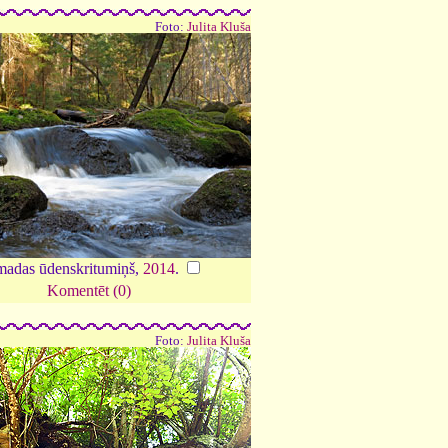
Foto:
Julita Kluša
adas ūdenskritumiņš,
2014
.
Komentēt (0)
Foto:
Julita Kluša