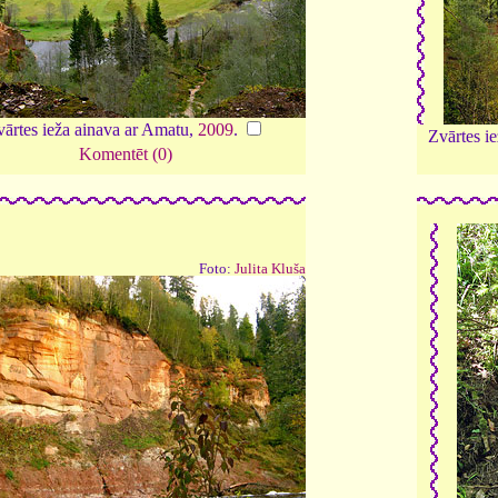
vārtes ieža ainava ar Amatu,
2009
.
Zvārtes i
Komentēt (0)
Foto:
Julita Kluša