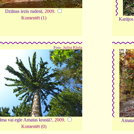
Dzilnas iezis rudenī,
2009
.
Komentēt (1)
Karājos 
Foto:
Julita Kluša
lma vai egle Amatas krastā?,
2009
.
Amatas
Komentēt (0)