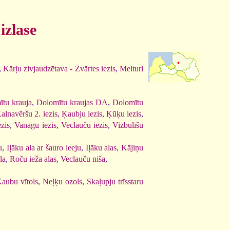
izlase
,
Kārļu zivjaudzētava - Zvārtes iezis
,
Melturi
tu krauja
,
Dolomītu kraujas DA
,
Dolomītu
alnavēršu 2. iezis
,
Ķaubju iezis
,
Ķūķu iezis
,
ezis
,
Vanagu iezis
,
Veclauču iezis
,
Vizbulīšu
u
,
Iļāku ala ar šauro ieeju
,
Iļāku alas
,
Kājiņu
la
,
Roču ieža alas
,
Veclauču niša
,
aubu vītols
,
Neļķu ozols
,
Skaļupju trīsstaru