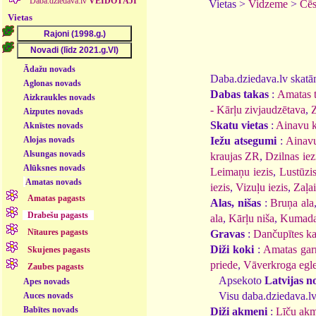
Daba.dziedava.lv
VEIDOTĀJI
Vietas >
Vidzeme
>
Cēs
Vietas
Ādažu novads
Daba.dziedava.lv skatāmi
Aglonas novads
Dabas takas
:
Amatas 
Aizkraukles novads
- Kārļu zivjaudzētava
,
Z
Aizputes novads
Skatu vietas
:
Ainavu k
Aknīstes novads
Alojas novads
Iežu atsegumi
:
Ainavu
Alsungas novads
kraujas ZR
,
Dzilnas iez
Alūksnes novads
Leimaņu iezis
,
Lustūzi
Amatas novads
iezis
,
Vizuļu iezis
,
Zaļai
Amatas pagasts
Alas, nišas
:
Bruņa ala
Drabešu pagasts
ala
,
Kārļu niša
,
Kumada
Nītaures pagasts
Gravas
:
Dančupītes k
Diži koki
:
Amatas gar
Skujenes pagasts
priede
,
Vāverkroga egl
Zaubes pagasts
Apsekoto
Latvijas n
Apes novads
Visu daba.dziedava.lv
Auces novads
Babītes novads
Diži akmeņi
:
Līču ak