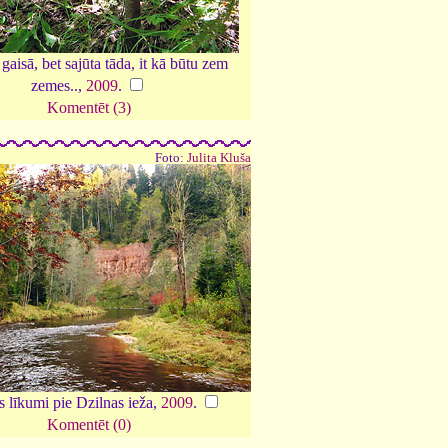
gaisā, bet sajūta tāda, it kā būtu zem
zemes..,
2009
.
Komentēt (3)
Foto:
Julita Kluša
 līkumi pie Dzilnas ieža,
2009
.
Komentēt (0)