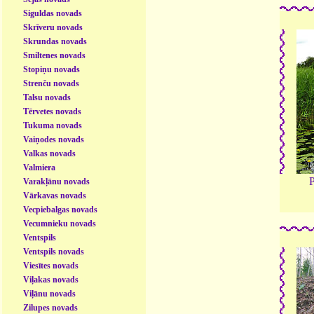
Siguldas novads
Skrīveru novads
Skrundas novads
Smiltenes novads
Stopiņu novads
Strenču novads
Talsu novads
Tērvetes novads
Tukuma novads
Vaiņodes novads
Valkas novads
Valmiera
P
Varakļānu novads
Vārkavas novads
Vecpiebalgas novads
Vecumnieku novads
Ventspils
Ventspils novads
Viesītes novads
Viļakas novads
Viļānu novads
Zilupes novads