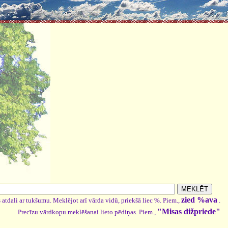
zied %ava
 atdali ar tukšumu. Meklējot arī vārda vidū, priekšā liec %. Piem.,
.
"Misas dižpriede"
Precīzu vārdkopu meklēšanai lieto pēdiņas. Piem.,