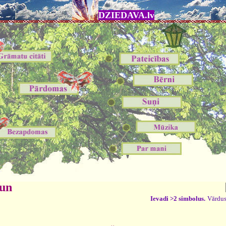
DZIEDAVA.lv
 un
Ievadi >2 simbolus.
Vārdus