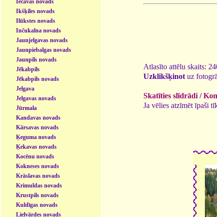
Iecavas novads
Ikšķiles novads
Ilūkstes novads
Inčukalna novads
Jaunjelgavas novads
Jaunpiebalgas novads
Jaunpils novads
Atlasīto attēlu skaits: 2
Jēkabpils
Uzklikšķinot
uz fotogrā
Jēkabpils novads
Jelgava
Skatīties slīdrādi
/
Kome
Jelgavas novads
Ja vēlies atzīmēt īpaši 
Jūrmala
Kandavas novads
Kārsavas novads
Ķeguma novads
Ķekavas novads
Kocēnu novads
Kokneses novads
Krāslavas novads
Krimuldas novads
Krustpils novads
Kuldīgas novads
Lielvārdes novads