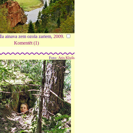
eža ainava zem ozola zariem,
2009
.
Komentēt (1)
Foto:
Atis Klušs