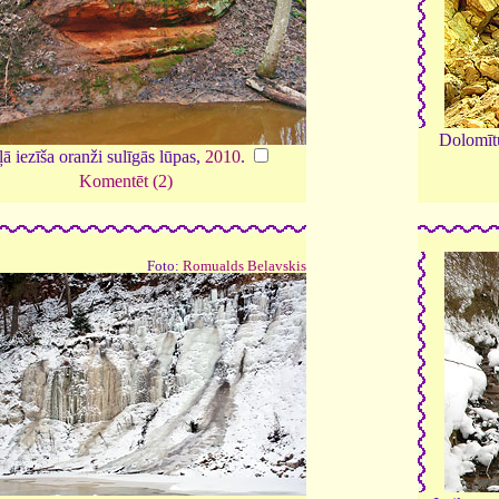
Dolomītu
ā iezīša oranži sulīgās lūpas,
2010
.
Komentēt (2)
Foto:
Romualds Beļavskis