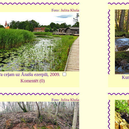
Foto:
Julita Kluša
a ceļam uz Āraišu ezerpili,
2009
.
Kum
Komentēt (0)
Foto:
Julita Kluša