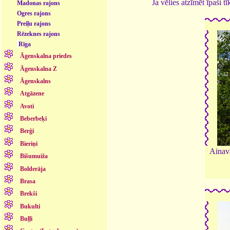
Ja vēlies atzīmēt īpaši 
Madonas rajons
Ogres rajons
Preiļu rajons
Rēzeknes rajons
Rīga
Āgenskalna priedes
Āgenskalna Z
Āgenskalns
Atgāzene
Avoti
Beberbeķi
Berģi
Bieriņi
Ainava
Bišumuiža
Bolderāja
Brasa
Brekši
Bukulti
Buļļi