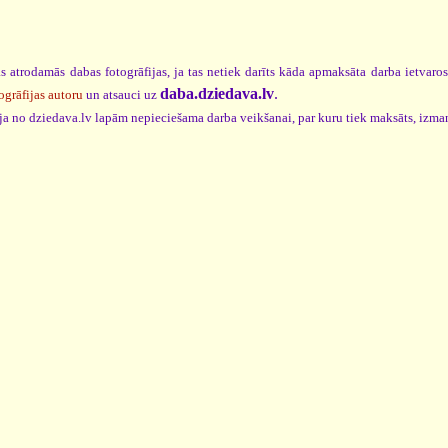
s atrodamās dabas fotogrāfijas, ja tas netiek darīts kāda apmaksāta darba ietvaro
daba.dziedava.lv
.
ogrāfijas autoru
un atsauci uz
cija no dziedava.lv lapām nepieciešama darba veikšanai, par kuru tiek maksāts, izma