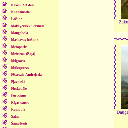
Kleistu ZR daļa
Kundziņsala
Lāčupe
Zaķu
Makšķernieku ciemats
Mangaļsala
Maskavas forštate
Mežaparks
Mežciems (Rīgā)
Mīlgrāvis
Mūkupurvs
Pētersala-Andrejsala
Pļavnieki
Pleskodāle
Purvciems
Rīgas centrs
Rumbula
Dauga
Salas
Šampēteris