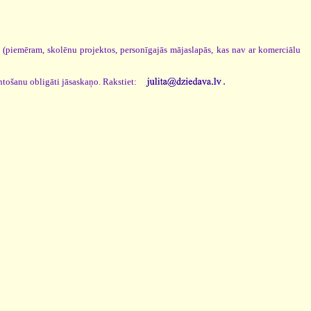
s (piemēram, skolēnu projektos, personīgajās mājaslapās, kas nav ar komerciālu
.
ntošanu obligāti jāsaskaņo. Rakstiet: