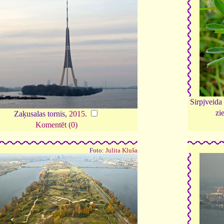
Sirpjveida
zi
Zaķusalas tornis,
2015
.
Komentēt (0)
Foto:
Julita Kluša