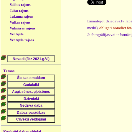
Saldus rajons
Talsu rajons
Tukuma rajons
Izmantojot dziedava.lv lapā
Valkas rajons
mērķi),
obligāti norādiet fot
Valmieras rajons
Ventspils
Ja fotogrāfijas vai informā
Ventspils rajons
Tēmas
Konkrēti dabas objekti