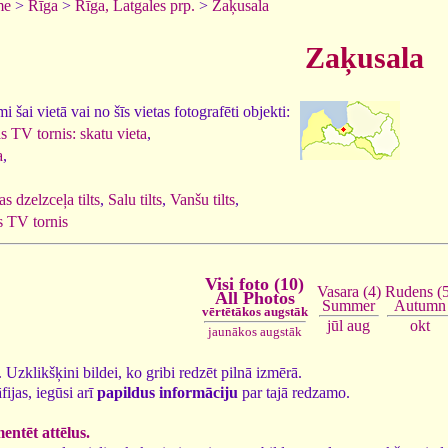
me
>
Rīga
>
Rīga, Latgales prp.
>
Zaķusala
Zaķusala
 šai vietā vai no šīs vietas fotografēti objekti:
s TV tornis: skatu vieta
,
a
,
s dzelzceļa tilts
,
Salu tilts
,
Vanšu tilts
,
s TV tornis
Visi foto (10)
Vasara (4)
Rudens (5
All Photos
Summer
Autumn
vērtētākos augstāk
jūl
aug
okt
jaunākos augstāk
0. Uzklikšķini bildei, ko gribi redzēt pilnā izmērā.
fijas, iegūsi arī
papildus informāciju
par tajā redzamo.
ntēt attēlus.