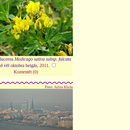
 lucerna
Medicago sativa subsp. falcata
ed vēl oktobra beigās,
2011
.
Komentēt (0)
Foto:
Julita Kluša