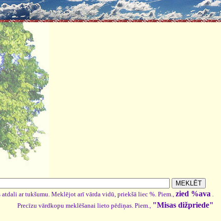
zied %ava
 atdali ar tukšumu. Meklējot arī vārda vidū, priekšā liec %. Piem.,
.
"Misas dižpriede"
Precīzu vārdkopu meklēšanai lieto pēdiņas. Piem.,