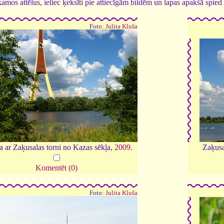
tīkamos attēlus, ieliec ķeksīti pie attiecīgām bildēm un lapas apakšā spi
Foto:
Julita Kluša
 ar Zaķusalas torni no Kazas sēkļa,
2009
.
Zaķusa
Komentēt (0)
Foto:
Julita Kluša