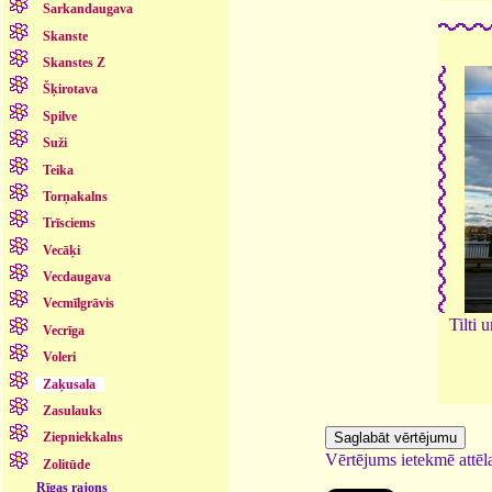
Sarkandaugava
Skanste
Skanstes Z
Šķirotava
Spilve
Suži
Teika
Torņakalns
Trīsciems
Vecāķi
Vecdaugava
Vecmīlgrāvis
Tilti 
Vecrīga
Voleri
Zaķusala
Zasulauks
Ziepniekkalns
Vērtējums ietekmē attēla
Zolitūde
Rīgas rajons