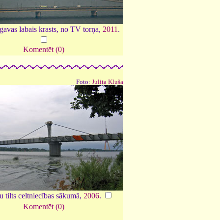
avas labais krasts, no TV torņa,
2011
.
Komentēt (0)
Foto:
Julita Kluša
 tilts celtniecības sākumā,
2006
.
Komentēt (0)