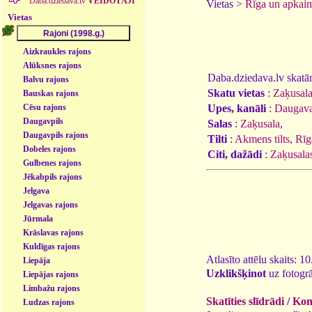
Daba.dziedava.lv
VEIDOTĀJI
Vietas >
Rīga un apkai
Vietas
Aizkraukles rajons
Alūksnes rajons
Daba.dziedava.lv skatāmi
Balvu rajons
Skatu vietas
:
Zaķusala
Bauskas rajons
Upes, kanāli
:
Daugav
Cēsu rajons
Daugavpils
Salas
:
Zaķusala
,
Daugavpils rajons
Tilti
:
Akmens tilts
,
Rīga
Dobeles rajons
Citi, dažādi
:
Zaķusala
Gulbenes rajons
Jēkabpils rajons
Jelgava
Jelgavas rajons
Jūrmala
Krāslavas rajons
Kuldīgas rajons
Atlasīto attēlu skaits: 1
Liepāja
Uzklikšķinot
uz fotogrā
Liepājas rajons
Limbažu rajons
Skatīties slīdrādi
/
Kome
Ludzas rajons