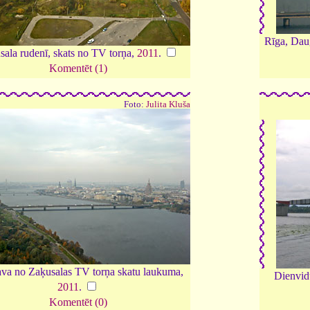
Rīga, Daug
sala rudenī, skats no TV torņa,
2011
.
Komentēt (1)
Foto:
Julita Kluša
va no Zaķusalas TV torņa skatu laukuma,
Dienvidu
2011
.
Komentēt (0)