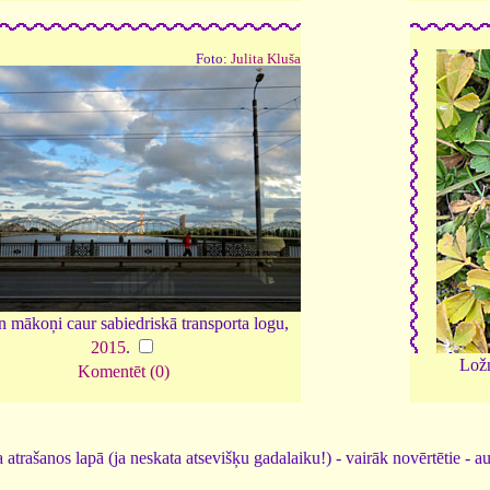
Foto:
Julita Kluša
un mākoņi caur sabiedriskā transporta logu,
2015
.
Ložņ
Komentēt (0)
 atrašanos lapā (ja neskata atsevišķu gadalaiku!) - vairāk novērtētie - a