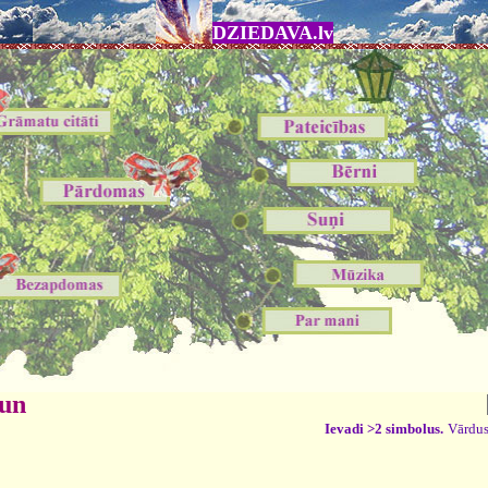
DZIEDAVA.lv
 un
Ievadi >2 simbolus.
Vārdus