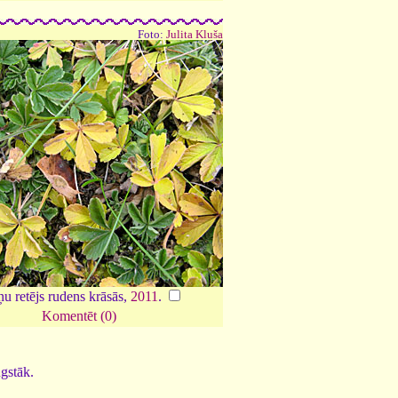
Foto:
Julita Kluša
u retējs rudens krāsās,
2011
.
Komentēt (0)
ugstāk.