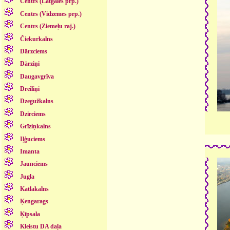
Centrs (Latgales prp.)
Centrs (Vidzemes prp.)
Centrs (Ziemeļu raj.)
Čiekurkalns
Dārzciems
Dārziņi
Daugavgrīva
Dreiliņi
Dzegužkalns
Dzirciems
Grīziņkalns
Iļģuciems
Imanta
Jaunciems
Jugla
Katlakalns
Ķengarags
Ķīpsala
Kleistu DA daļa