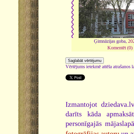
Ģimnāzijas goba,
20
Komentēt (0)
Vērtējums ietekmē attēla atrašanos la
Izmantojot dziedava.lv
darīts kāda apmaksāt
personīgajās mājaslap
fotogrāfijas autoru
un a