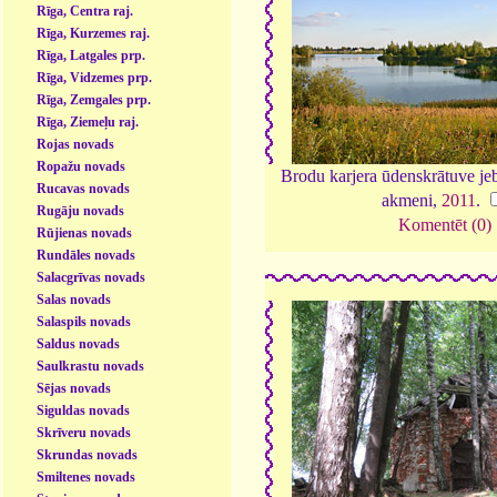
Rīga, Centra raj.
Rīga, Kurzemes raj.
Rīga, Latgales prp.
Rīga, Vidzemes prp.
Rīga, Zemgales prp.
Rīga, Ziemeļu raj.
Rojas novads
Ropažu novads
Brodu karjera ūdenskrātuve je
Rucavas novads
akmeni,
2011
.
Rugāju novads
Komentēt (0)
Rūjienas novads
Rundāles novads
Salacgrīvas novads
Salas novads
Salaspils novads
Saldus novads
Saulkrastu novads
Sējas novads
Siguldas novads
Skrīveru novads
Skrundas novads
Smiltenes novads