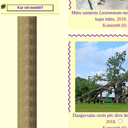
Mūru samtenis
Lasiommata me
kapu mūra,
2018
Komentēt (0)
Daugavsalas ozols pēc divu lie
2018
.
Komentēt (0)