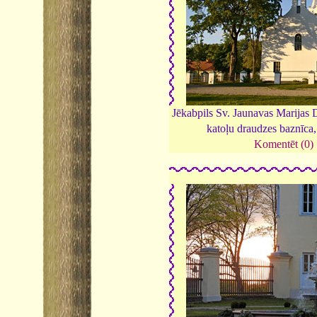
Jēkabpils Sv. Jaunavas Marija
katoļu draudzes baznīca
Komentēt (0)