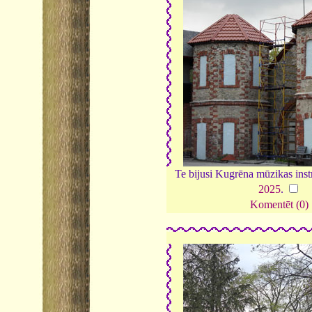
Te bijusi Kugrēna mūzikas inst
2025
.
Komentēt (0)