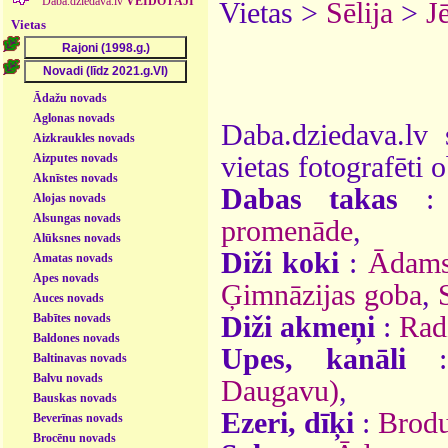
Daba.dziedava.lv
VEIDOTĀJI
Vietas >
Sēlija
>
J
Vietas
Ādažu novads
Aglonas novads
Daba.dziedava.lv 
Aizkraukles novads
Aizputes novads
vietas fotografēti o
Aknīstes novads
Dabas takas
Alojas novads
Alsungas novads
promenāde
,
Alūksnes novads
Diži koki
:
Ādams
Amatas novads
Apes novads
Ģimnāzijas goba
,
Auces novads
Babītes novads
Diži akmeņi
:
Rad
Baldones novads
Upes, kanāli
Baltinavas novads
Balvu novads
Daugavu)
,
Bauskas novads
Ezeri, dīķi
:
Brodu
Beverīnas novads
Brocēnu novads