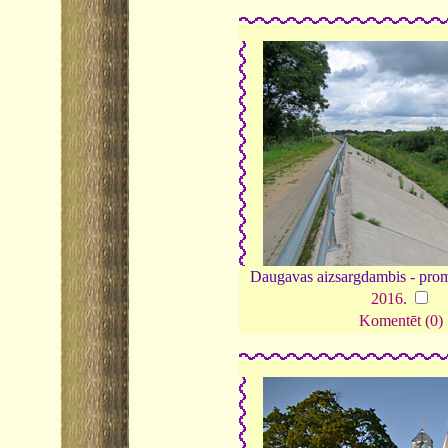
Daugavas aizsargdambis - prom
2016
.
Komentēt (0)