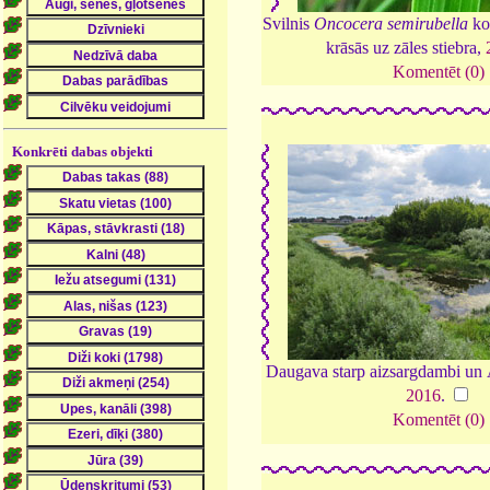
Svilnis
Oncocera semirubella
ko
krāsās uz zāles stiebra,
Komentēt (0)
Konkrēti dabas objekti
Daugava starp aizsargdambi un
2016
.
Komentēt (0)