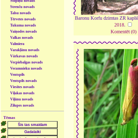
Stopiņu novads
Strenču novads
Talsu novads
Baronu Korfu dzimtas ZR kapli
Tērvetes novads
2018
.
Tukuma novads
Komentēt (0)
Vaiņodes novads
Valkas novads
Valmiera
Varakļānu novads
Vārkavas novads
Vecpiebalgas novads
Vecumnieku novads
Ventspils
Ventspils novads
Viesītes novads
Viļakas novads
Viļānu novads
Zilupes novads
Tēmas