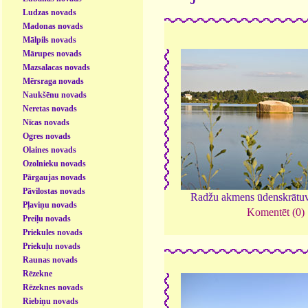
Ludzas novads
Madonas novads
Mālpils novads
Mārupes novads
Mazsalacas novads
Mērsraga novads
Naukšēnu novads
Neretas novads
Nīcas novads
Ogres novads
Olaines novads
Ozolnieku novads
Pārgaujas novads
Pāvilostas novads
Radžu akmens ūdenskrātu
Pļaviņu novads
Komentēt (0)
Preiļu novads
Priekules novads
Priekuļu novads
Raunas novads
Rēzekne
Rēzeknes novads
Riebiņu novads