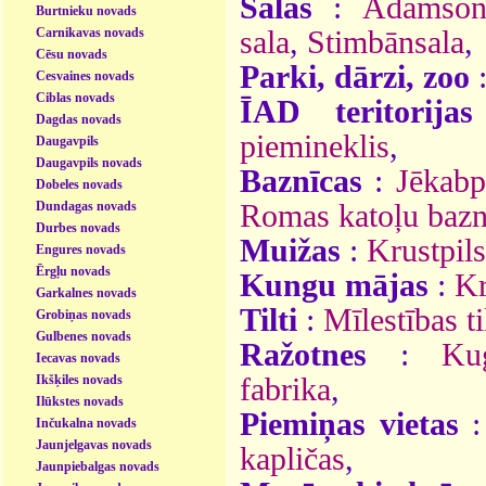
Salas
:
Ādamson
Burtnieku novads
Carnikavas novads
sala
,
Stimbānsala
,
Cēsu novads
Parki, dārzi, zoo
Cesvaines novads
Ciblas novads
ĪAD teritorijas
Dagdas novads
piemineklis
,
Daugavpils
Daugavpils novads
Baznīcas
:
Jēkabp
Dobeles novads
Dundagas novads
Romas katoļu bazn
Durbes novads
Muižas
:
Krustpil
Engures novads
Ērgļu novads
Kungu mājas
:
Kr
Garkalnes novads
Tilti
:
Mīlestības ti
Grobiņas novads
Gulbenes novads
Ražotnes
:
Ku
Iecavas novads
Ikšķiles novads
fabrika
,
Ilūkstes novads
Piemiņas vietas
Inčukalna novads
Jaunjelgavas novads
kapličas
,
Jaunpiebalgas novads