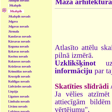
Mazā arhitektūra
Jaunpils novads
Jēkabpils
Jēkabpils
Jēkabpils novads
Jelgava
Jelgavas novads
Jūrmala
Kandavas novads
Kārsavas novads
Atlasīto attēlu ska
Ķeguma novads
Ķekavas novads
pilnā izmērā.
Kocēnu novads
Uzklikšķinot
uz 
Kokneses novads
Krāslavas novads
informāciju
par ta
Krimuldas novads
Krustpils novads
Kuldīgas novads
Skatīties slīdrādi
Lielvārdes novads
Liepāja
Ja vēlies atzīmēt 
Līgatnes novads
attiecīgām bildē
Limbažu novads
Līvānu novads
vērtējumu".
Lubānas novads