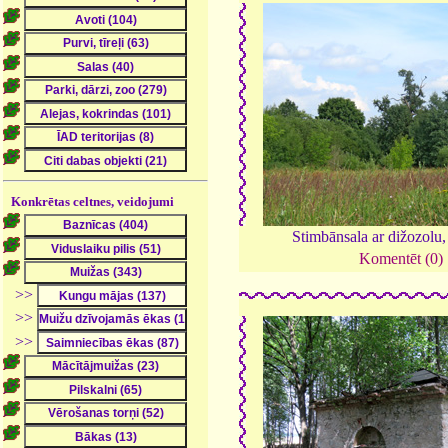
Konkrētas celtnes, veidojumi
Stimbānsala ar dižozolu
Komentēt (0)
>>
>>
>>