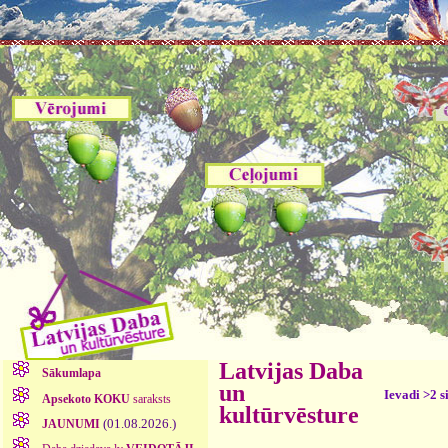
Latvijas Daba
Sākumlapa
un
Ievadi >2 s
Apsekoto KOKU
saraksts
kultūrvēsture
(01.08.2026.)
JAUNUMI