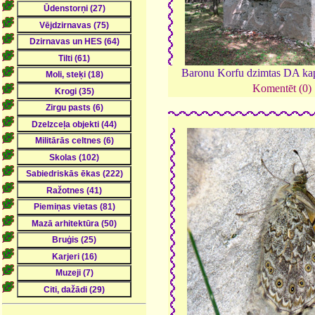
Baronu Korfu dzimtas DA ka
Komentēt (0)