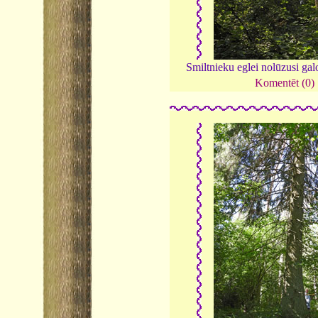
Smiltnieku eglei nolūzusi gal
Komentēt (0)