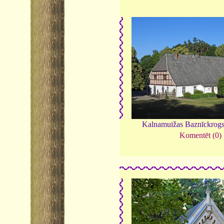
Kalnamuižas Baznīckrog
Komentēt (0)