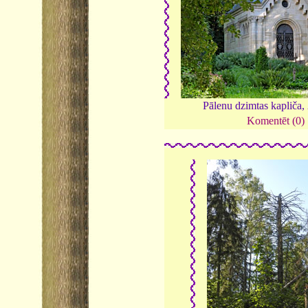
Pālenu dzimtas kapliča,
Komentēt (0)