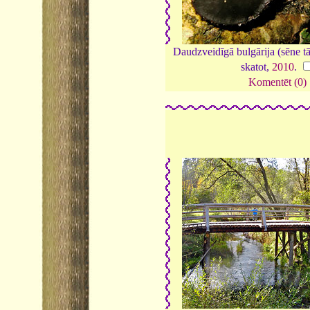
Daudzveidīgā bulgārija (sēne tā
skatot,
2010
.
Komentēt (0)