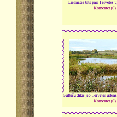
Lielmātes tilts pāri Tērvetes u
Komentēt (0)
Gulbīšu dīķis jeb Tērvetes ūden
Komentēt (0)