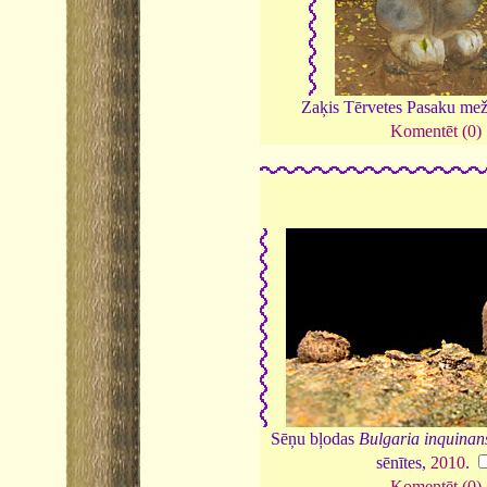
Zaķis Tērvetes Pasaku me
Komentēt (0)
Sēņu bļodas
Bulgaria inquinan
sēnītes,
2010
.
Komentēt (0)