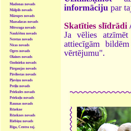
Madonas novads
informāciju
par ta
Mālpils novads
Mārupes novads
Mazsalacas novads
Skatīties slīdrādi
Mērsraga novads
Ja vēlies atzīmēt 
Naukšēnu novads
Neretas novads
attiecīgām bildē
Nīcas novads
vērtējumu".
Ogres novads
Olaines novads
Ozolnieku novads
Pārgaujas novads
Pāvilostas novads
Pļaviņu novads
Preiļu novads
Priekules novads
Priekuļu novads
Raunas novads
Rēzekne
Rēzeknes novads
Riebiņu novads
Rīga, Centra raj.