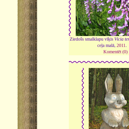
Ziedošs smalklapu vīķis
Vicia te
ceļa malā,
2011
.
Komentēt (0)