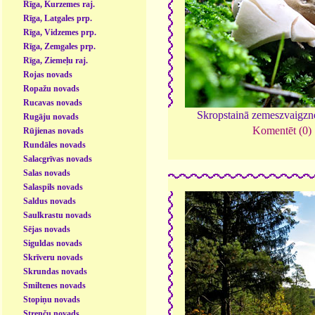
Rīga, Kurzemes raj.
Rīga, Latgales prp.
Rīga, Vidzemes prp.
Rīga, Zemgales prp.
Rīga, Ziemeļu raj.
Rojas novads
Ropažu novads
Rucavas novads
Skropstainā zemeszvaigzn
Rugāju novads
Komentēt (0)
Rūjienas novads
Rundāles novads
Salacgrīvas novads
Salas novads
Salaspils novads
Saldus novads
Saulkrastu novads
Sējas novads
Siguldas novads
Skrīveru novads
Skrundas novads
Smiltenes novads
Stopiņu novads
Strenču novads