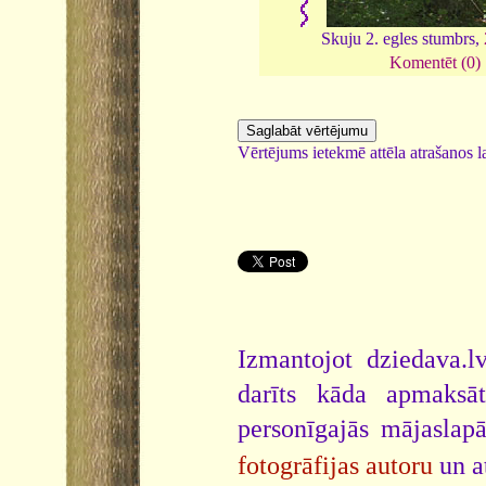
Skuju 2. egles stumbrs,
Komentēt (0)
Vērtējums ietekmē attēla atrašanos la
Izmantojot dziedava.lv
darīts kāda apmaksāt
personīgajās mājaslap
fotogrāfijas autoru
un a