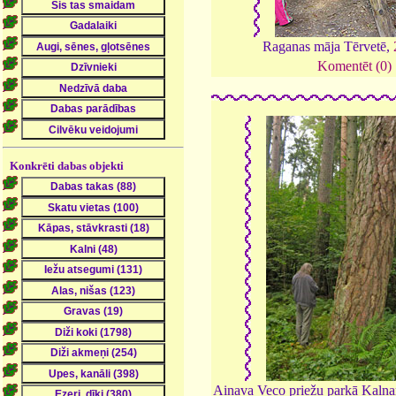
Raganas māja Tērvetē,
Komentēt (0)
Konkrēti dabas objekti
Ainava Veco priežu parkā Kalna