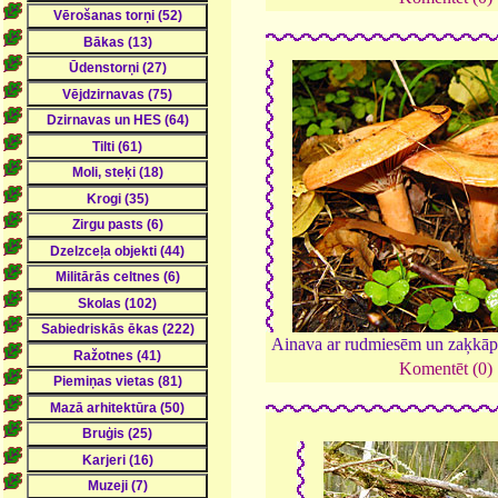
Ainava ar rudmiesēm un zaķkā
Komentēt (0)