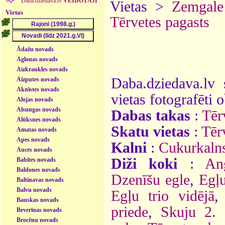
Daba.dziedava.lv
VEIDOTĀJI
Vietas >
Zemgale
Vietas
Tērvetes pagasts
Ādažu novads
Aglonas novads
Aizkraukles novads
Daba.dziedava.lv 
Aizputes novads
Aknīstes novads
vietas fotografēti o
Alojas novads
Alsungas novads
Dabas takas
:
Tēr
Alūksnes novads
Skatu vietas
:
Tērv
Amatas novads
Apes novads
Kalni
:
Cukurkaln
Auces novads
Diži koki
:
An
Babītes novads
Baldones novads
Dzenīšu egle
,
Egļu
Baltinavas novads
Balvu novads
Egļu trio vidējā
Bauskas novads
priede
,
Skuju 2. 
Beverīnas novads
Brocēnu novads