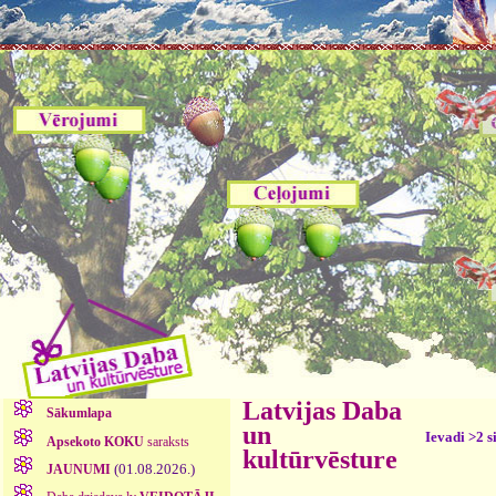
Latvijas Daba
Sākumlapa
un
Ievadi >2 s
Apsekoto KOKU
saraksts
kultūrvēsture
(01.08.2026.)
JAUNUMI