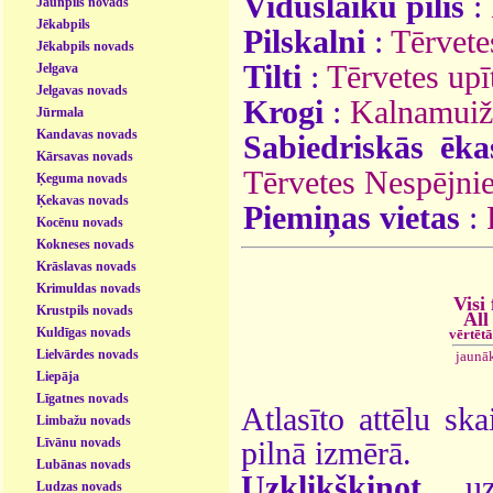
Viduslaiku pilis
:
Jaunpils novads
Jēkabpils
Pilskalni
:
Tērvete
Jēkabpils novads
Tilti
:
Tērvetes upīt
Jelgava
Jelgavas novads
Krogi
:
Kalnamuiž
Jūrmala
Kandavas novads
Sabiedriskās ēka
Kārsavas novads
Tērvetes Nespējni
Ķeguma novads
Ķekavas novads
Piemiņas vietas
:
Kocēnu novads
Kokneses novads
Krāslavas novads
Krimuldas novads
Visi 
Krustpils novads
All
Kuldīgas novads
vērtēt
Lielvārdes novads
jaunā
Liepāja
Līgatnes novads
Atlasīto attēlu ska
Limbažu novads
Līvānu novads
pilnā izmērā.
Lubānas novads
Uzklikšķinot
uz 
Ludzas novads