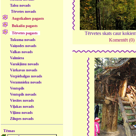
Talsu novads
Tērvetes novads
Augstkalnes pagasts
Bukaišu pagasts
Tērvetes skats caur kokie
Tērvetes pagasts
Komentēt (0)
Tukuma novads
Vaiņodes novads
Valkas novads
Valmiera
Varakļānu novads
Vārkavas novads
Vecpiebalgas novads
Vecumnieku novads
Ventspils
Ventspils novads
Viesītes novads
Viļakas novads
Viļānu novads
Zilupes novads
Tēmas