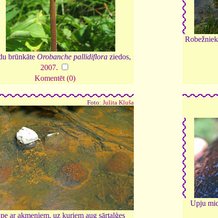
Robežnieku
du brūnkāte
Orobanche pallidiflora
ziedos,
2007
.
Komentēt (0)
Foto:
Julita Kluša
Upju mic
upe ar akmeņiem, uz kuriem aug sārtaļģes