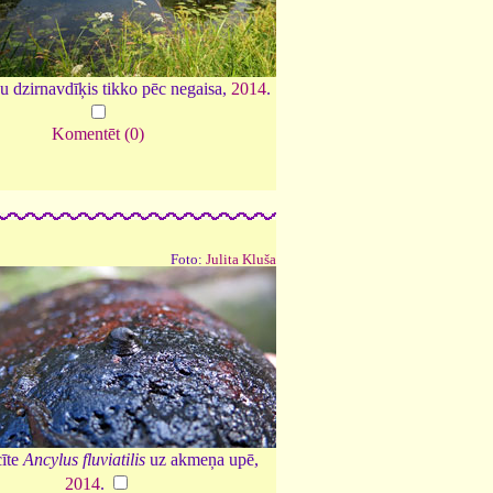
 dzirnavdīķis tikko pēc negaisa,
2014
.
Komentēt (0)
Foto:
Julita Kluša
īte
Ancylus fluviatilis
uz akmeņa upē,
2014
.