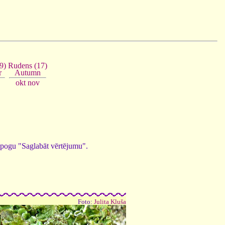
9)
Rudens (17)
r
Autumn
okt
nov
ed pogu "Saglabāt vērtējumu".
Foto:
Julita Kluša