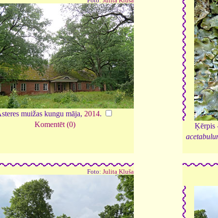
Foto:
Julita Kluša
steres muižas kungu māja,
2014
.
Komentēt (0)
Ķērpis 
acetabul
Foto:
Julita Kluša