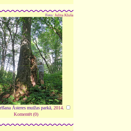
Foto:
Julita Kluša
rīšana Āsteres muižas parkā,
2014
.
Komentēt (0)