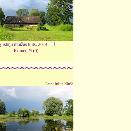
ķirstiņu muižas kūts,
2014
.
Komentēt (0)
Foto:
Julita Kluša