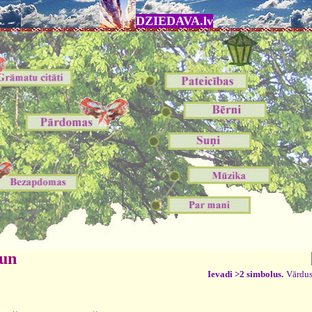
DZIEDAVA.lv
 un
Ievadi >2 simbolus.
Vārdus