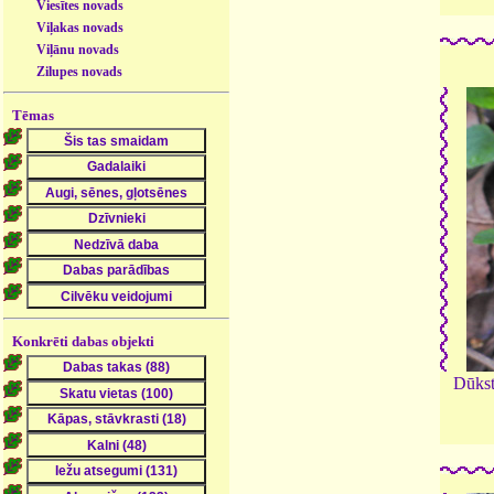
Viesītes novads
Viļakas novads
Viļānu novads
Zilupes novads
Tēmas
Konkrēti dabas objekti
Dūkst