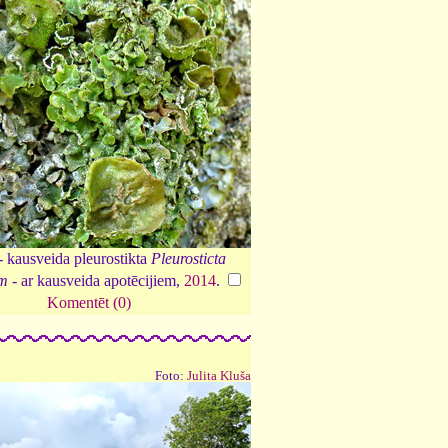
- kausveida pleurostikta
Pleurosticta
um
- ar kausveida apotēcijiem,
2014
.
Komentēt (0)
Foto:
Julita Kluša