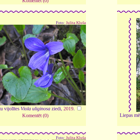
Komentēt (0)
Foto:
Julita Kluša
u vijolītes
Viola uliginosa
ziedi,
2019
.
Liepas mē
Komentēt (0)
Foto:
Julita Kluša