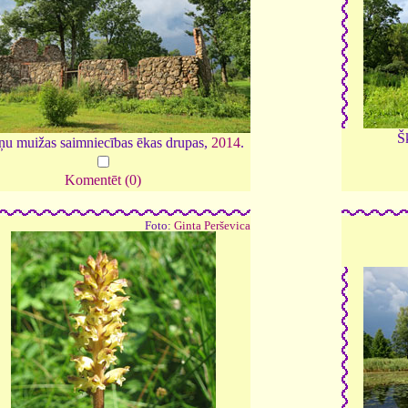
Š
iņu muižas saimniecības ēkas drupas,
2014
.
Komentēt (0)
Foto:
Ginta Perševica