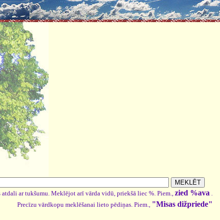
zied %ava
 atdali ar tukšumu. Meklējot arī vārda vidū, priekšā liec %. Piem.,
.
"Misas dižpriede"
Precīzu vārdkopu meklēšanai lieto pēdiņas. Piem.,