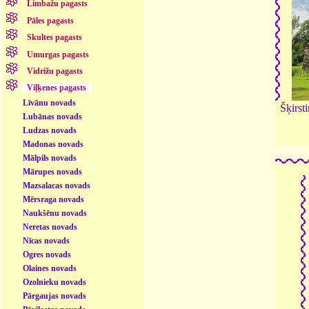
Limbažu pagasts
Pāles pagasts
Skultes pagasts
Umurgas pagasts
Vidrižu pagasts
Viļķenes pagasts
Līvānu novads
Šķirst
Lubānas novads
Ludzas novads
Madonas novads
Mālpils novads
Mārupes novads
Mazsalacas novads
Mērsraga novads
Naukšēnu novads
Neretas novads
Nīcas novads
Ogres novads
Olaines novads
Ozolnieku novads
Pārgaujas novads