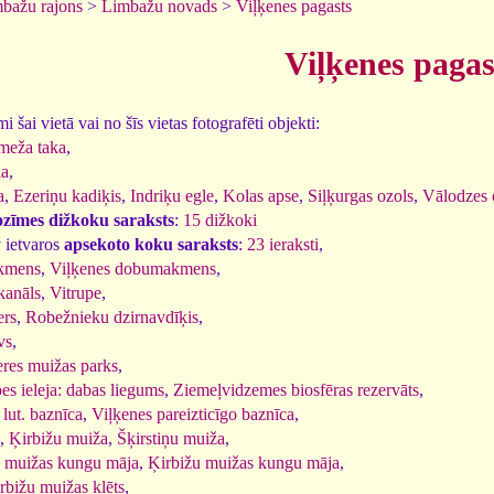
bažu rajons
>
Limbažu novads
>
Viļķenes pagasts
Viļķenes pagas
 šai vietā vai no šīs vietas fotografēti objekti:
meža taka
,
la
,
a
,
Ezeriņu kadiķis
,
Indriķu egle
,
Kolas apse
,
Siļķurgas ozols
,
Vālodzes 
ozīmes dižkoku saraksts
:
15 dižkoki
 ietvaros
apsekoto koku saraksts
:
23 ieraksti
,
akmens
,
Viļķenes dobumakmens
,
kanāls
,
Vitrupe
,
ers
,
Robežnieku dzirnavdīķis
,
vs
,
eres muižas parks
,
es ieleja: dabas liegums
,
Ziemeļvidzemes biosfēras rezervāts
,
 lut. baznīca
,
Viļķenes pareizticīgo baznīca
,
,
Ķirbižu muiža
,
Šķirstiņu muiža
,
s muižas kungu māja
,
Ķirbižu muižas kungu māja
,
rbižu muižas klēts
,