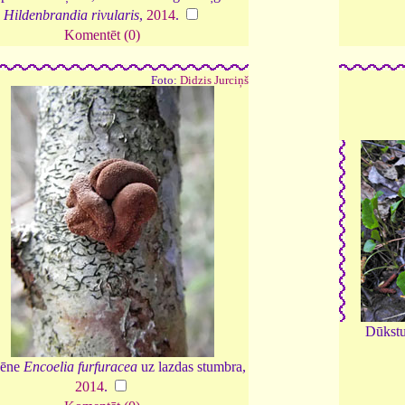
Hildenbrandia rivularis
,
2014
.
Komentēt (0)
Foto:
Didzis Jurciņš
Dūkstu
sēne
Encoelia furfuracea
uz lazdas stumbra,
2014
.