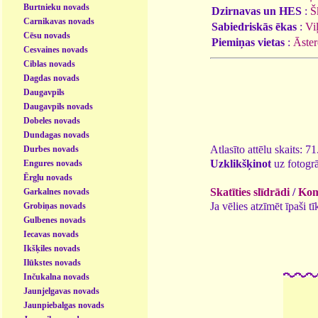
Burtnieku novads
Dzirnavas un HES
:
Š
Carnikavas novads
Sabiedriskās ēkas
:
Vi
Cēsu novads
Piemiņas vietas
:
Āster
Cesvaines novads
Ciblas novads
Dagdas novads
Daugavpils
Daugavpils novads
Dobeles novads
Dundagas novads
Atlasīto attēlu skaits: 7
Durbes novads
Uzklikšķinot
uz fotogrā
Engures novads
Ērgļu novads
Skatīties slīdrādi
/
Kome
Garkalnes novads
Ja vēlies atzīmēt īpaši 
Grobiņas novads
Gulbenes novads
Iecavas novads
Ikšķiles novads
Ilūkstes novads
Inčukalna novads
Jaunjelgavas novads
Jaunpiebalgas novads