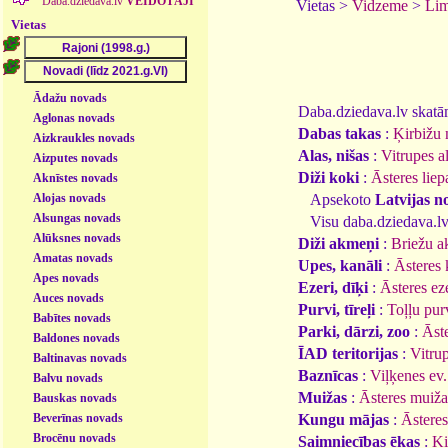
Daba.dziedava.lv
VEIDOTĀJI
Vietas >
Vidzeme
>
Lim
Vietas
Ādažu novads
Daba.dziedava.lv skatāmi
Aglonas novads
Dabas takas
:
Ķirbižu 
Aizkraukles novads
Alas, nišas
:
Vitrupes a
Aizputes novads
Diži koki
:
Āsteres liep
Aknīstes novads
Alojas novads
Apsekoto
Latvijas n
Alsungas novads
Visu daba.dziedava.lv
Alūksnes novads
Diži akmeņi
:
Briežu 
Amatas novads
Upes, kanāli
:
Āsteres 
Apes novads
Ezeri, dīķi
:
Āsteres ez
Auces novads
Purvi, tīreļi
:
Toļļu pur
Babītes novads
Parki, dārzi, zoo
:
Āst
Baldones novads
ĪAD teritorijas
:
Vitrup
Baltinavas novads
Baznīcas
:
Viļķenes ev.
Balvu novads
Muižas
:
Āsteres muiža
Bauskas novads
Beverīnas novads
Kungu mājas
:
Āstere
Brocēnu novads
Saimniecības ēkas
:
Ķi