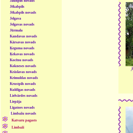
Jaunpils novads
Jēkabpils
Jēkabpils novads
Jelgava
Jelgavas novads
Jūrmala
Kandavas novads
Kārsavas novads
Ķeguma novads
Ķekavas novads
Kocēnu novads
Kokneses novads
Ā
Krāslavas novads
Krimuldas novads
Krustpils novads
Kuldīgas novads
Lielvārdes novads
Liepāja
Līgatnes novads
Limbažu novads
Katvaru pagasts
Limbaži