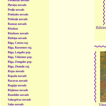
Pāvilostas novads
Pļaviņu novads
Preiļu novads
Priekules novads
Priekuļu novads
Raunas novads
Bālzie
Rēzekne
Rēzeknes novads
Riebiņu novads
Rīga, Centra raj.
Rīga, Kurzemes raj.
Rīga, Latgales prp.
Rīga, Vidzemes prp.
Rīga, Zemgales prp.
Rīga, Ziemeļu raj.
Rojas novads
Ropažu novads
Rucavas novads
Rugāju novads
Rūjienas novads
Rundāles novads
Salacgrīvas novads
Salas novads
Vitr