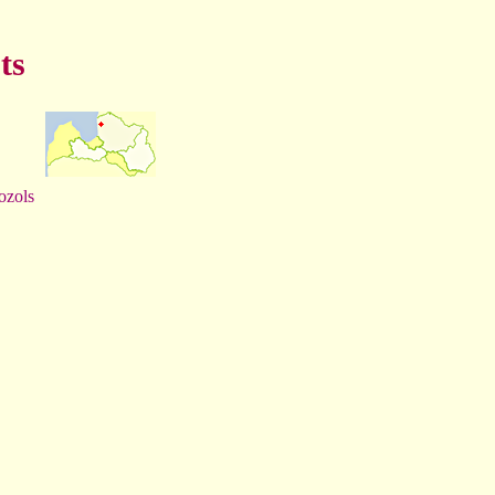
ts
ozols