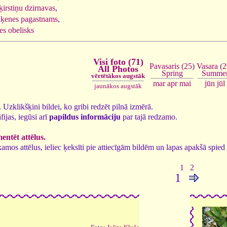
ķirstiņu dzirnavas
,
ļķenes pagastnams
,
es obelisks
Visi foto (71)
Vasara (2
Pavasaris (25)
All Photos
Summe
Spring
vērtētākos augstāk
jūn
jūl
mar
apr
mai
jaunākos augstāk
1. Uzklikšķini bildei, ko gribi redzēt pilnā izmērā.
fijas, iegūsi arī
papildus informāciju
par tajā redzamo.
ntēt attēlus.
tīkamos attēlus, ieliec ķeksīti pie attiecīgām bildēm un lapas apakšā spi
1
2
1