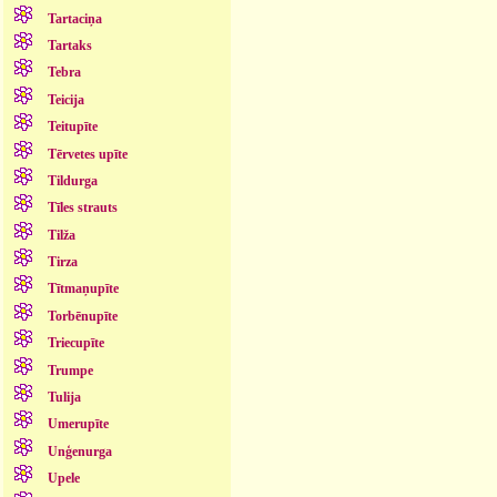
Tartaciņa
Tartaks
Tebra
Teicija
Teitupīte
Tērvetes upīte
Tildurga
Tīles strauts
Tilža
Tirza
Tītmaņupīte
Torbēnupīte
Triecupīte
Trumpe
Tulija
Umerupīte
Unģenurga
Upele