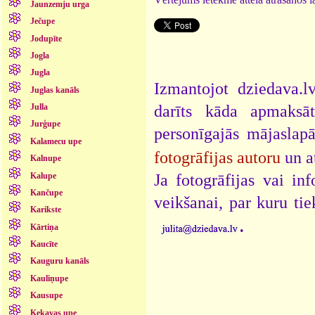
Jaunzemju urga
Ječupe
Jodupīte
Jogla
Jugla
Izmantojot dziedava.lv
Juglas kanāls
darīts kāda apmaksāt
Julla
Jurģupe
personīgajās mājaslap
Kalamecu upe
fotogrāfijas autoru
un a
Kalnupe
Kalupe
Ja fotogrāfijas vai i
Kančupe
veikšanai, par kuru ti
Karikste
.
Kārtiņa
Kaucīte
Kauguru kanāls
Kauliņupe
Kausupe
Ķekavas upe