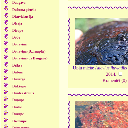
Daugava
Deduma pieteka
Dienvidsusēja
Dīvaja
Divupe
Dobe
Donaviņa
Donaviņa (Dzirnupīte)
Donaviņa (uz Daugavu)
Driksa
Upju micīte
Ancylus fluviatilis
Dubna
2014
.
Dūčurga
Komentēt (0)
Dūkšupe
Duntes strauts
Dūņupe
Durbe
Dūrupe
Dzedrupe
Dzirnavupe