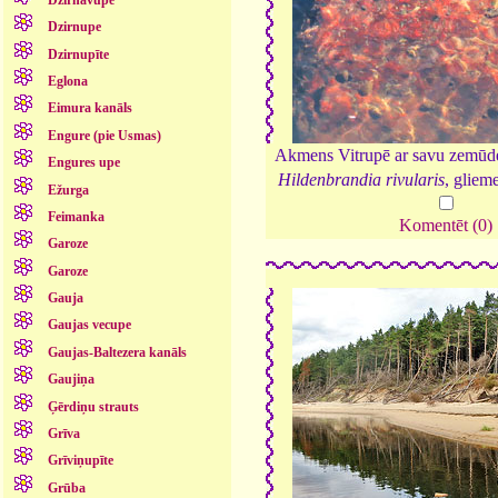
Dzirnupe
Dzirnupīte
Eglona
Eimura kanāls
Engure (pie Usmas)
Akmens Vitrupē ar savu zemūden
Engures upe
Hildenbrandia rivularis
, gliem
Ežurga
Feimanka
Komentēt (0)
Garoze
Garoze
Gauja
Gaujas vecupe
Gaujas-Baltezera kanāls
Gaujiņa
Ģērdiņu strauts
Grīva
Grīviņupīte
Grūba