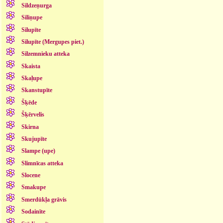
Sildzeņurga
Siliņupe
Silupīte
Silupīte (Mergupes piet.)
Silzemnieku atteka
Skaista
Skaļupe
Skanstupīte
Šķēde
Šķērvelis
Skirna
Skujupīte
Slampe (upe)
Slimnīcas atteka
Slocene
Smakupe
Smerdūkļa grāvis
Sodainīte