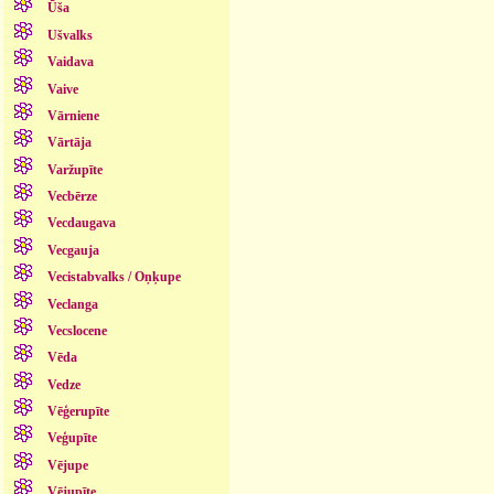
Ūša
Ušvalks
Vaidava
Vaive
Vārniene
Vārtāja
Varžupīte
Vecbērze
Vecdaugava
Vecgauja
Vecistabvalks / Oņķupe
Veclanga
Vecslocene
Vēda
Vedze
Vēģerupīte
Veģupīte
Vējupe
Vējupīte