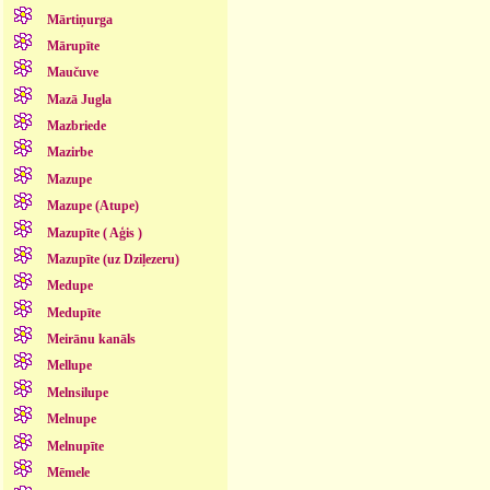
Mārtiņurga
Mārupīte
Maučuve
Mazā Jugla
Mazbriede
Mazirbe
Mazupe
Mazupe (Atupe)
Mazupīte ( Aģis )
Mazupīte (uz Dziļezeru)
Medupe
Medupīte
Meirānu kanāls
Mellupe
Melnsilupe
Melnupe
Melnupīte
Mēmele