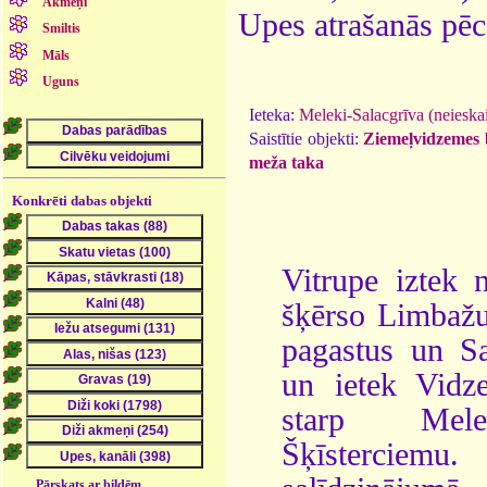
Akmeņi
Upes atrašanās pēc
Smiltis
Māls
Uguns
Ieteka:
Meleki-Salacgrīva (neieskai
Saistītie objekti:
Ziemeļvidzemes b
meža taka
Konkrēti dabas objekti
Vitrupe iztek 
šķērso Limbažu
pagastus un Sal
un ietek Vidz
starp Mel
Šķīsterciem
Pārskats ar bildēm