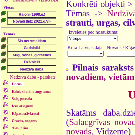
Daba.dziedava.lv
VEIDOTĀJI
Konkrēti objekti >
Vietas
Tēmas ->
Nedzīv
strauti, urgas, ci
Izvēlēties pēc nosaukuma:
Tēmas
Kura Latvijas daļa:
Novads / Rīgas
Pilnais saraksts
novadiem, vietām
Nedzīvā daba - pārskats
Ūdens
U
Kalni, skati no augstuma
Sala, pussala
Iežu atsegumi
Skatāms daba.dzi
Kāpas, stāvkrasti
(
Salacgrīvas nova
Gravas, nogāzes
Alas, nišas
novads
, Vidzeme)