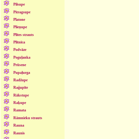
Pilsupe
Pitragsupe
Platone
Plieņupe
Plītes strauts
Plītnīca
Podvāze
Poguļanka
Prūsene
Pupaļurga
Radžupe
Raģupīte
Rākstupe
Raķupe
Ramata
Rāmnieku strauts
Rauna
Raunis