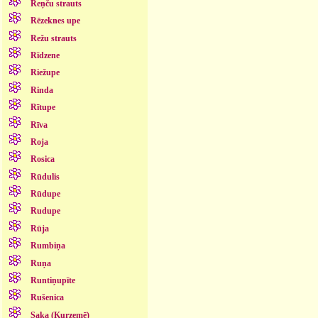
Reņču strauts
Rēzeknes upe
Režu strauts
Rīdzene
Riežupe
Rinda
Rītupe
Rīva
Roja
Rosica
Rūdulis
Rūdupe
Rudupe
Rūja
Rumbiņa
Ruņa
Runtiņupīte
Rušenica
Saka (Kurzemē)