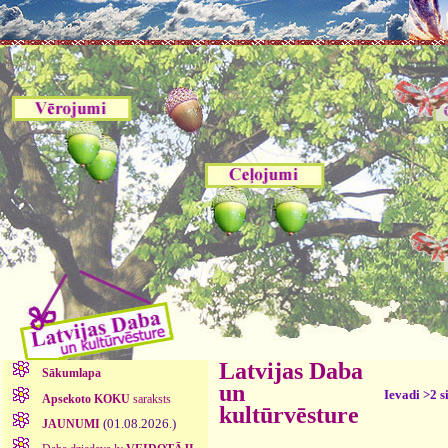
Latvijas Daba
Sākumlapa
un
Ievadi >2 s
Apsekoto KOKU
saraksts
kultūrvēsture
(01.08.2026.)
JAUNUMI