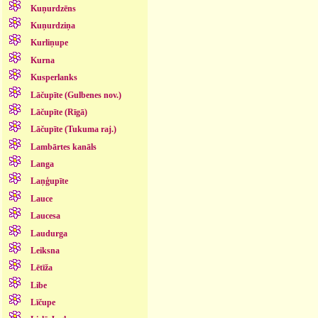
Kuņurdzēns
Kuņurdziņa
Kurliņupe
Kurna
Kusperlanks
Lāčupīte (Gulbenes nov.)
Lāčupīte (Rīgā)
Lāčupīte (Tukuma raj.)
Lambārtes kanāls
Langa
Laņģupīte
Lauce
Laucesa
Laudurga
Leiksna
Lētīža
Libe
Līčupe