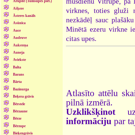
mūsdienu Vitrupe, pa l
Arupīte (Tumšupes piet.)
Ašķere
virknes, toties gluži
Āsteres kanāls
nezkādēļ sauc plašāku
Asūnīca
Minētā ezeru virkne ie
Auce
citas upes.
Audruve
Auksteņa
Auneja
Aviekste
Balta
Barans
Bārta
Bazinurga
Atlasīto attēlu ska
Beķera grāvis
pilnā izmērā.
Bērstele
Uzklikšķinot
uz 
Bērzaune
informāciju
par ta
Bērze
Bērzupe
Bieķengrāvis