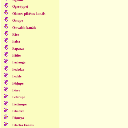
Ogre (upe)
Olaines pilsētas kanāls
Ostupe
Ostvalda kanāls
Pāce
Palsa
Paparze
Pātīte
Pazlauga
Pededze
Pedele
Pērļupe
Pērse
Pēterupe
Pietēnupe
Pikstere
Piķurga
Pilsētas kanāls