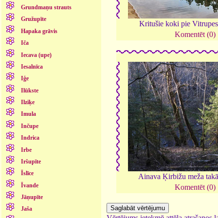
Grundmaņu strauts
Gružupīte
Kritušie koki pie Vitrupe
Hapaka grāvis
Komentēt (0)
Iča
Iecava (upe)
Iesalnīca
Iģe
Ilūkste
Ilziķe
Imula
Inčupe
Indrica
Irbe
Iršupīte
Īslīce
Ainava Ķirbižu meža tak
Īvande
Komentēt (0)
Jāņupīte
Jaša
Vērtējums ietekmē attēla atrašanos la