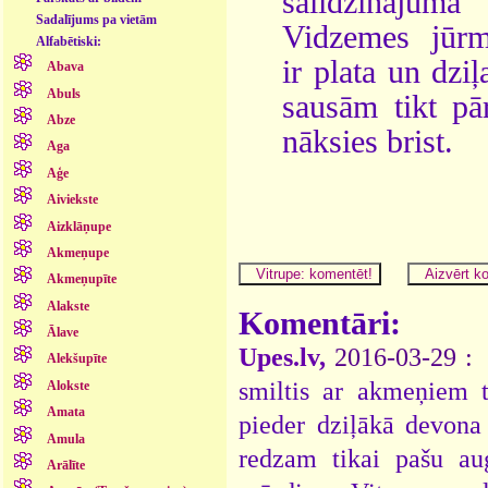
salīdzināju
Sadalījums pa vietām
Vidzemes jūrm
Alfabētiski:
ir plata un dziļ
Abava
Abuls
sausām tikt pār
Abze
nāksies brist.
Aga
Aģe
Aiviekste
Aizklāņupe
Akmeņupe
Akmeņupīte
Alakste
Komentāri:
Ālave
Upes.lv,
2016-03-29 :
Alekšupīte
smiltis ar akmeņiem t
Alokste
Amata
pieder dziļākā devona 
Amula
redzam tikai pašu au
Arālīte