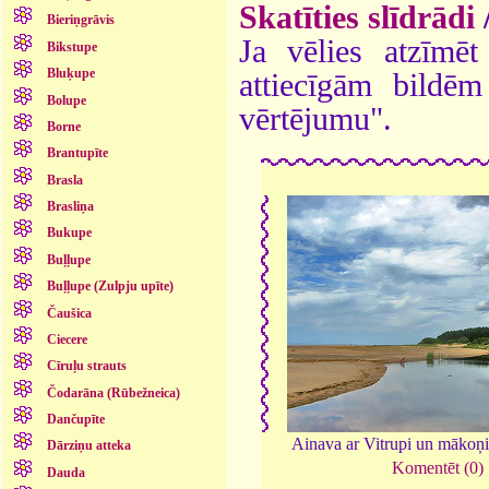
Skatīties slīdrādi
Bieriņgrāvis
Ja vēlies atzīmēt 
Bikstupe
Bluķupe
attiecīgām bildē
Bolupe
vērtējumu".
Borne
Brantupīte
Brasla
Brasliņa
Bukupe
Buļļupe
Buļļupe (Zulpju upīte)
Čaušica
Ciecere
Cīruļu strauts
Čodarāna (Rūbežneica)
Dančupīte
Ainava ar Vitrupi un mākoņ
Dārziņu atteka
Komentēt (0)
Dauda