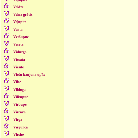
Veldze
Velna grāvis
Veļupīte
Venta
Vēršupīte
Veseta
Vidurga
Viesata
Viesīte
Viešu kanjona upīte
Vilce
Vildoga
Vilkupīte
Virbupe
Vircava
Virga
Virgulica
Virsīte