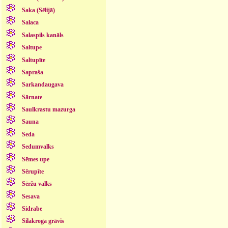
Saka (Sēlijā)
Salaca
Salaspils kanāls
Saltupe
Saltupīte
Sapraša
Sarkandaugava
Sārnate
Saulkrastu mazurga
Sauna
Seda
Sedumvalks
Sēmes upe
Sērupīte
Sēržu valks
Sesava
Sidrabe
Silakroga grāvis