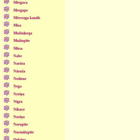
Mērgava
Mergupe
Mērsraga kanāls
Misa
Muižuļurga
Muižupīte
Mūsa
Nabe
Narūta
Nāruža
Nediene
Ņega
Neriņa
Nigra
Nikuce
Noriņa
Norupīte
Nurmižupīte
Oglaine