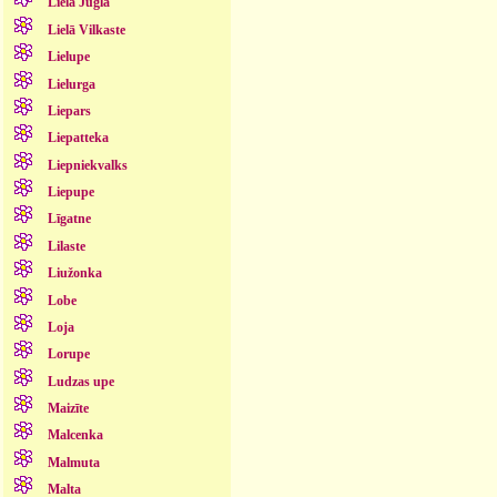
Lielā Jugla
Lielā Vilkaste
Lielupe
Lielurga
Liepars
Liepatteka
Liepniekvalks
Liepupe
Līgatne
Lilaste
Liužonka
Lobe
Loja
Lorupe
Ludzas upe
Maizīte
Malcenka
Malmuta
Malta