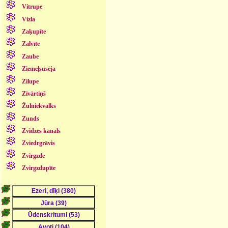
Vitrupe
Vizla
Zaķupīte
Zalvīte
Zaube
Ziemeļsusēja
Zilupe
Zīvārtiņš
Žulniekvalks
Zunds
Zvidzes kanāls
Zviedrgrāvis
Zvirgzde
Zvirgzdupīte