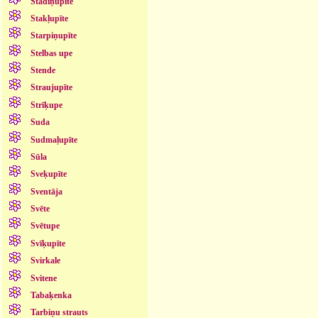
Stādiņupīte
Stakļupīte
Starpiņupīte
Stelbas upe
Stende
Straujupīte
Strīķupe
Suda
Sudmaļupīte
Sūla
Sveķupīte
Sventāja
Svēte
Svētupe
Svīķupīte
Svirkale
Svitene
Tabaķenka
Tarbiņu strauts