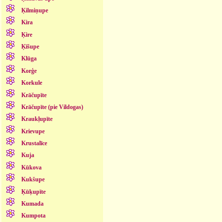
Ķilmiņupe
Kira
Ķire
Ķīšupe
Klūga
Korģe
Korkule
Krāčupīte
Krāčupīte (pie Vildogas)
Kraukļupīte
Krievupe
Krustalīce
Kuja
Kūkova
Kukšupe
Ķūķupīte
Kumada
Kumpota