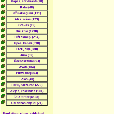
Konkrētas celtnes, veidojumi