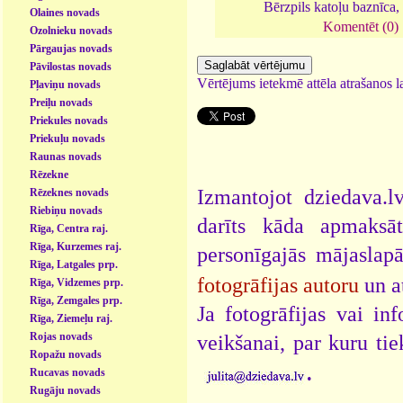
Bērzpils katoļu baznīca
Olaines novads
Komentēt (0)
Ozolnieku novads
Pārgaujas novads
Pāvilostas novads
Vērtējums ietekmē attēla atrašanos la
Pļaviņu novads
Preiļu novads
Priekules novads
Priekuļu novads
Raunas novads
Rēzekne
Izmantojot dziedava.lv
Rēzeknes novads
Riebiņu novads
darīts kāda apmaksāt
Rīga, Centra raj.
Rīga, Kurzemes raj.
personīgajās mājaslap
Rīga, Latgales prp.
fotogrāfijas autoru
un a
Rīga, Vidzemes prp.
Rīga, Zemgales prp.
Ja fotogrāfijas vai i
Rīga, Ziemeļu raj.
Rojas novads
veikšanai, par kuru ti
Ropažu novads
.
Rucavas novads
Rugāju novads