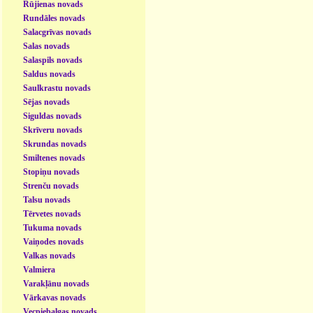
Rūjienas novads
Rundāles novads
Salacgrīvas novads
Salas novads
Salaspils novads
Saldus novads
Saulkrastu novads
Sējas novads
Siguldas novads
Skrīveru novads
Skrundas novads
Smiltenes novads
Stopiņu novads
Strenču novads
Talsu novads
Tērvetes novads
Tukuma novads
Vaiņodes novads
Valkas novads
Valmiera
Varakļānu novads
Vārkavas novads
Vecpiebalgas novads