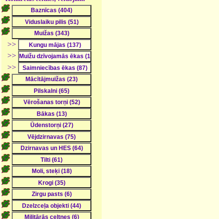
>>
>>
>>