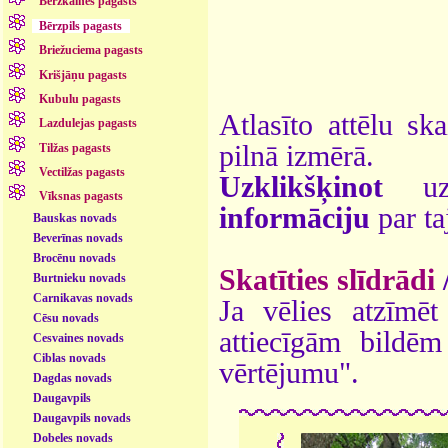
Bērzkalnes pagasts
Bērzpils pagasts
Briežuciema pagasts
Krišjāņu pagasts
Kubulu pagasts
Atlasīto attēlu sk
Lazdulejas pagasts
pilnā izmērā.
Tilžas pagasts
Vectilžas pagasts
Uzklikšķinot
uz 
Vīksnas pagasts
informāciju
par ta
Bauskas novads
Beverīnas novads
Brocēnu novads
Skatīties slīdrādi
Burtnieku novads
Carnikavas novads
Ja vēlies atzīmēt 
Cēsu novads
attiecīgām bildē
Cesvaines novads
Ciblas novads
vērtējumu".
Dagdas novads
Daugavpils
Daugavpils novads
Dobeles novads