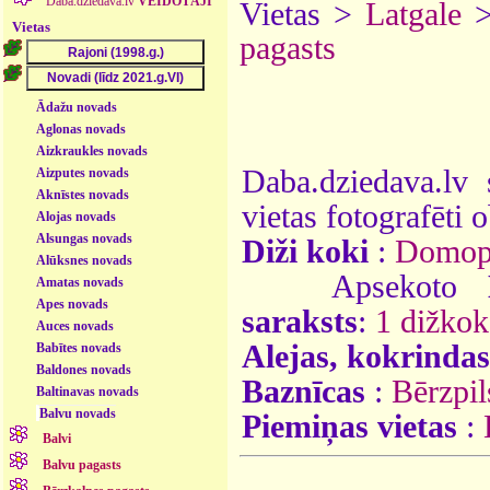
Daba.dziedava.lv
VEIDOTĀJI
Vietas >
Latgale
Vietas
pagasts
Ādažu novads
Aglonas novads
Aizkraukles novads
Daba.dziedava.lv 
Aizputes novads
Aknīstes novads
vietas fotografēti o
Alojas novads
Alsungas novads
Diži koki
:
Domopo
Alūksnes novads
Apsekoto
Amatas novads
Apes novads
saraksts
:
1 dižkok
Auces novads
Alejas, kokrindas
Babītes novads
Baldones novads
Baznīcas
:
Bērzpil
Baltinavas novads
Balvu novads
Piemiņas vietas
:
Balvi
Balvu pagasts