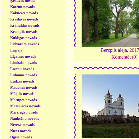
Ķekavas novads
Kocēnu novads
Kokneses novads
Krāslavas novads
Krimuldas novads
Krustpils novads
Kuldīgas novads
Lielvārdes novads
Bērzpils aleja,
201
Liepāja
Līgatnes novads
Komentēt (0)
Limbažu novads
Līvānu novads
Lubānas novads
Ludzas novads
Madonas novads
Mālpils novads
Mārupes novads
Mazsalacas novads
Mērsraga novads
Naukšēnu novads
Neretas novads
Nīcas novads
Ogres novads