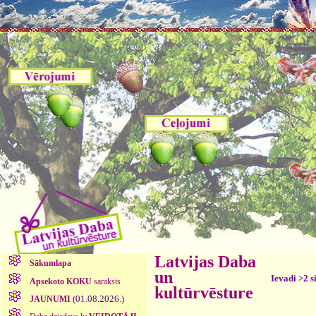
Latvijas Daba
Sākumlapa
un
Ievadi >2 s
Apsekoto KOKU
saraksts
kultūrvēsture
(01.08.2026.)
JAUNUMI