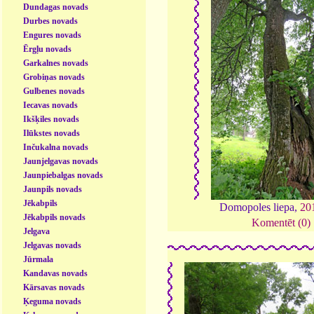
Dundagas novads
Durbes novads
Engures novads
Ērgļu novads
Garkalnes novads
Grobiņas novads
Gulbenes novads
Iecavas novads
Ikšķiles novads
Ilūkstes novads
Inčukalna novads
Jaunjelgavas novads
Jaunpiebalgas novads
Jaunpils novads
Jēkabpils
Domopoles liepa,
20
Jēkabpils novads
Komentēt (0)
Jelgava
Jelgavas novads
Jūrmala
Kandavas novads
Kārsavas novads
Ķeguma novads