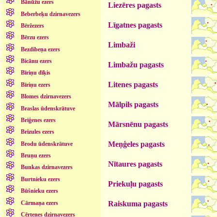
Bānūžu ezers
Liezēres pagasts
Beberbeķu dzirnavezers
Līgatnes pagasts
Bēržezers
Bērzu ezers
Limbaži
Bezdibeņa ezers
Bicānu ezers
Limbažu pagasts
Bīriņu dīķis
Litenes pagasts
Bīriņu ezers
Blomes dzirnavezers
Mālpils pagasts
Braslas ūdenskrātuve
Briģenes ezers
Mārsnēnu pagasts
Brizules ezers
Meņģeles pagasts
Brodu ūdenskrātuve
Bruņu ezers
Nītaures pagasts
Bunkas dzirnavezers
Burtnieku ezers
Priekuļu pagasts
Būšnieku ezers
Cārmaņa ezers
Raiskuma pagasts
Cērtenes dzirnavezers