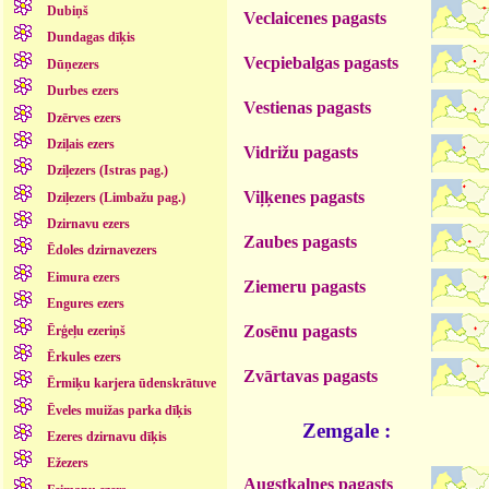
Dubiņš
Veclaicenes pagasts
Dundagas dīķis
Vecpiebalgas pagasts
Dūņezers
Durbes ezers
Vestienas pagasts
Dzērves ezers
Dziļais ezers
Vidrižu pagasts
Dziļezers (Istras pag.)
Viļķenes pagasts
Dziļezers (Limbažu pag.)
Dzirnavu ezers
Zaubes pagasts
Ēdoles dzirnavezers
Eimura ezers
Ziemeru pagasts
Engures ezers
Zosēnu pagasts
Ērģeļu ezeriņš
Ērkules ezers
Zvārtavas pagasts
Ērmiķu karjera ūdenskrātuve
Ēveles muižas parka dīķis
Zemgale :
Ezeres dzirnavu dīķis
Ežezers
Augstkalnes pagasts