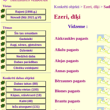
Daba.dziedava.lv
VEIDOTĀJI
Vietas
Konkrēti objekti >
Ezeri, dīķi
>
Sad
Ezeri, dīķi
Vidzeme :
Tēmas
Aizkraukles pagasts
Allažu pagasts
Alojas pagasts
Annas pagasts
Konkrēti dabas objekti
Bērzaunes pagasts
Blomes pagasts
Brantu pagasts