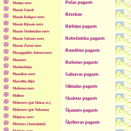
Pušas pagasts
Matiņu ezers
Mazais Gausls
Rēzekne
Mazais Kalupes ezers
Mazais Klusais ezers
Riebiņu pagasts
Mazais Ozolmuižas ezers
Robežnieku pagasts
Mazais Subates ezers
Mazais Zurzu ezers
Rundēnu pagasts
Mazapguldes dzirnavezers
Mazezers
Rušonas pagasts
Mazlandziņa
Salnavas pagasts
Mazuikas ezers
Mazvildu dīķis
Silmalas pagasts
Meduma ezers
Mellene
Skaistas pagasts
Melnezers (pie Slokas ez.)
Šķaunes pagasts
Melnezers (pie Tukuma)
Meļņicas ezers
Šķeltovas pagasts
Mežezers (Jaunolainē)