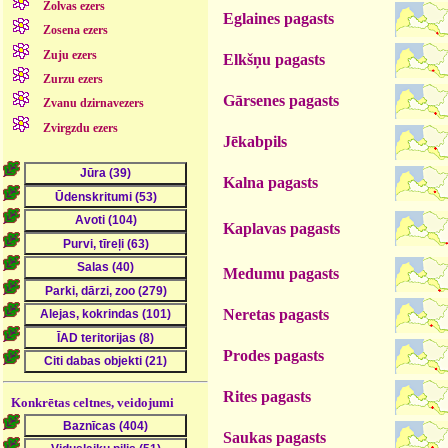
Zolvas ezers
Eglaines pagasts
Zosena ezers
Zuju ezers
Elkšņu pagasts
Zurzu ezers
Gārsenes pagasts
Zvanu dzirnavezers
Zvirgzdu ezers
Jēkabpils
Kalna pagasts
Kaplavas pagasts
Medumu pagasts
Neretas pagasts
Prodes pagasts
Rites pagasts
Konkrētas celtnes, veidojumi
Saukas pagasts