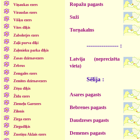
Ropažu pagasts
Viņaukas ezers
Viraudas ezers
Suži
Višķu ezers
Vites dīķis
Torņakalns
Zabolotjes ezers
Zaļā purva dīķi
----------------- :
Zaļenieku parka dīķis
Zasas dzirnavezers
Latvija (neprecizēta
vieta)
Zebrus
Zemgales ezers
Sēlija :
Zemītes dzirnavezers
Zēņu dīķis
Asares pagasts
Žīdu ezers
Ziemeļu Garezers
Bebrenes pagasts
Zilonis
Zirga ezers
Daudzeses pagasts
Zirgudīķis
Demenes pagasts
Znotiņu Aklais ezers