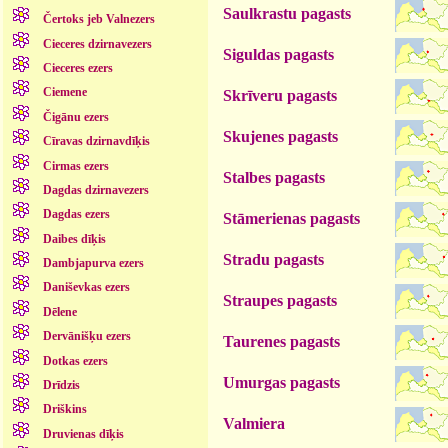
Saulkrastu pagasts
Čertoks jeb Valnezers
Cieceres dzirnavezers
Siguldas pagasts
Cieceres ezers
Ciemene
Skrīveru pagasts
Čigānu ezers
Skujenes pagasts
Cīravas dzirnavdīķis
Cirmas ezers
Stalbes pagasts
Dagdas dzirnavezers
Dagdas ezers
Stāmerienas pagasts
Daibes dīķis
Stradu pagasts
Dambjapurva ezers
Daniševkas ezers
Straupes pagasts
Dēlene
Dervānišķu ezers
Taurenes pagasts
Dotkas ezers
Umurgas pagasts
Drīdzis
Driškins
Valmiera
Druvienas dīķis