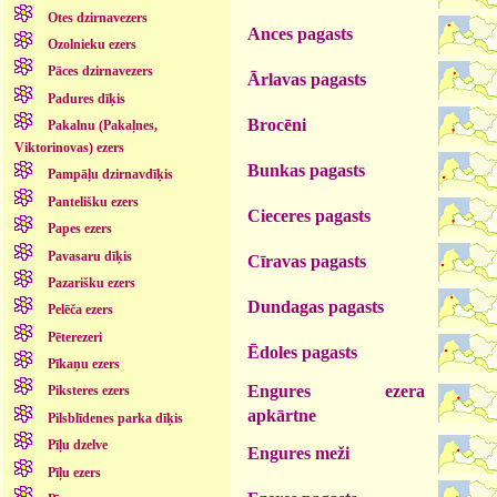
Otes dzirnavezers
Ances pagasts
Ozolnieku ezers
Pāces dzirnavezers
Ārlavas pagasts
Padures dīķis
Brocēni
Pakalnu (Pakaļnes,
Viktorinovas) ezers
Bunkas pagasts
Pampāļu dzirnavdīķis
Pantelišku ezers
Cieceres pagasts
Papes ezers
Pavasaru dīķis
Cīravas pagasts
Pazarišku ezers
Dundagas pagasts
Pelēča ezers
Pēterezeri
Ēdoles pagasts
Pīkaņu ezers
Engures ezera
Piksteres ezers
apkārtne
Pilsblīdenes parka dīķis
Pīļu dzelve
Engures meži
Pīļu ezers