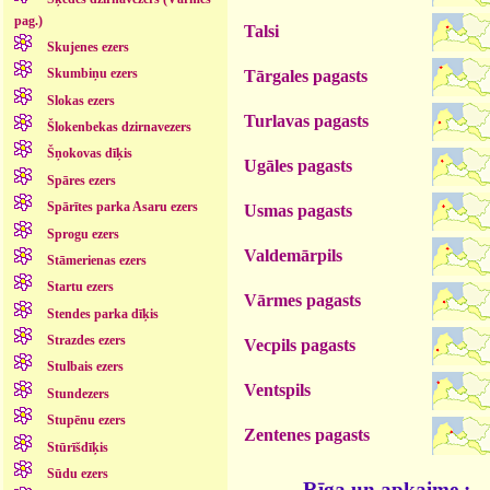
pag.)
Talsi
Skujenes ezers
Skumbiņu ezers
Tārgales pagasts
Slokas ezers
Turlavas pagasts
Šlokenbekas dzirnavezers
Šņokovas dīķis
Ugāles pagasts
Spāres ezers
Spārītes parka Asaru ezers
Usmas pagasts
Sprogu ezers
Valdemārpils
Stāmerienas ezers
Startu ezers
Vārmes pagasts
Stendes parka dīķis
Strazdes ezers
Vecpils pagasts
Stulbais ezers
Ventspils
Stundezers
Stupēnu ezers
Zentenes pagasts
Stūrīšdīķis
Sūdu ezers
Rīga un apkaime :