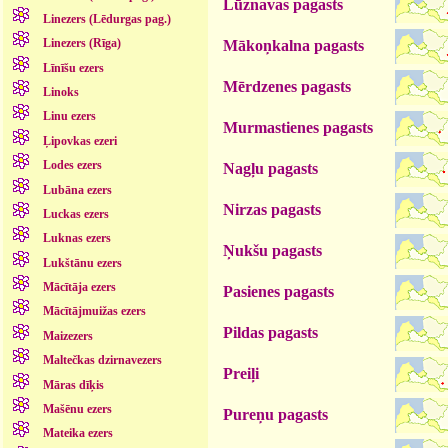
Lūznavas pagasts
Linezers (Lēdurgas pag.)
Linezers (Rīga)
Mākoņkalna pagasts
Līnīšu ezers
Mērdzenes pagasts
Linoks
Linu ezers
Murmastienes pagasts
Ļipovkas ezeri
Lodes ezers
Nagļu pagasts
Lubāna ezers
Nirzas pagasts
Luckas ezers
Luknas ezers
Ņukšu pagasts
Lukštānu ezers
Mācītāja ezers
Pasienes pagasts
Mācītājmuižas ezers
Pildas pagasts
Maizezers
Maltečkas dzirnavezers
Preiļi
Māras dīķis
Mašēnu ezers
Pureņu pagasts
Mateika ezers