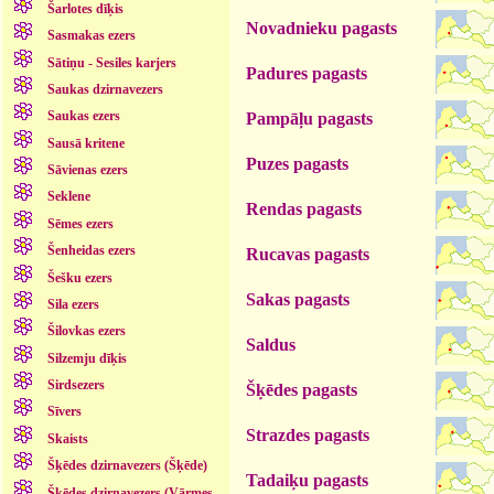
Šarlotes dīķis
Novadnieku pagasts
Sasmakas ezers
Sātiņu - Sesiles karjers
Padures pagasts
Saukas dzirnavezers
Saukas ezers
Pampāļu pagasts
Sausā kritene
Puzes pagasts
Sāvienas ezers
Seklene
Rendas pagasts
Sēmes ezers
Šenheidas ezers
Rucavas pagasts
Šešku ezers
Sakas pagasts
Sila ezers
Šilovkas ezers
Saldus
Silzemju dīķis
Sirdsezers
Šķēdes pagasts
Sīvers
Strazdes pagasts
Skaists
Šķēdes dzirnavezers (Šķēde)
Tadaiķu pagasts
Šķēdes dzirnavezers (Vārmes