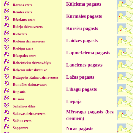
Ķūļciema pagasts
Rāznas ezers
Remtes ezers
Kurmāles pagasts
Rēzeknes ezers
Rideļu dzirnavezers
Kursīšu pagasts
Riebezers
Laidzes pagasts
Riebiņu dzirnavezers
Riebiņu ezers
Lapmežciema pagasts
Rikopoles ezers
Robežnieku dzirnavdīķis
Laucienes pagasts
Roķēnu ūdenskrātuve
Lažas pagasts
Rožupoles Kalna dzirnavezers
Rundāles dzirnavezers
Lībagu pagasts
Rupsītis
Rušons
Liepāja
Sahalīnes dīķis
Mērsraga pagasts (bez
Sakovas dzirnavezers
ciemiem)
Saldus ezers
Nīcas pagasts
Sapņezers