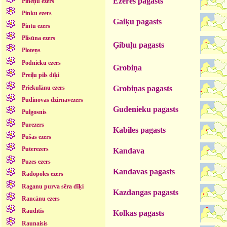
Ezeres pagasts
Pīneņu ezers
Pinku ezers
Gaiķu pagasts
Pintu ezers
Plisūna ezers
Ģibuļu pagasts
Ploteņs
Podnieku ezers
Grobiņa
Preiļu pils dīķi
Priekulānu ezers
Grobiņas pagasts
Pudinovas dzirnavezers
Gudenieku pagasts
Pulgosnis
Purezers
Kabiles pagasts
Pušas ezers
Puterezers
Kandava
Puzes ezers
Kandavas pagasts
Radopoles ezers
Raganu purva sēra dīķi
Kazdangas pagasts
Rancānu ezers
Raudītis
Kolkas pagasts
Raunaisis