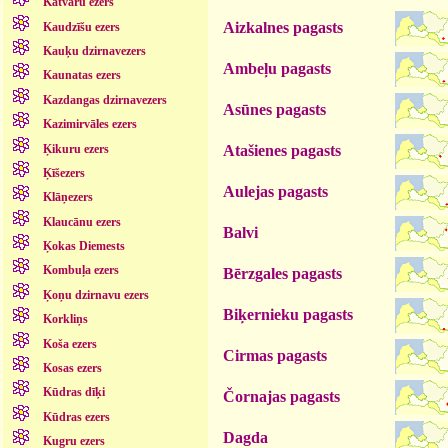
Katvaru ezers
Aizkalnes pagasts
Kaudzīšu ezers
Kauķu dzirnavezers
Ambeļu pagasts
Kaunatas ezers
Kazdangas dzirnavezers
Asūnes pagasts
Kazimirvāles ezers
Ķikuru ezers
Atašienes pagasts
Ķīšezers
Aulejas pagasts
Klāņezers
Klaucānu ezers
Balvi
Ķokas Diemests
Kombuļa ezers
Bērzgales pagasts
Ķoņu dzirnavu ezers
Biķernieku pagasts
Korkliņs
Koša ezers
Cirmas pagasts
Kosas ezers
Kūdras dīķi
Čornajas pagasts
Kūdras ezers
Dagda
Kugru ezers