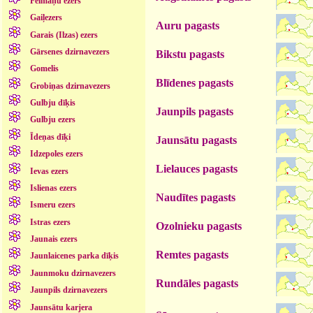
Feimaņu ezers
Gaiļezers
Auru pagasts
Garais (Ilzas) ezers
Gārsenes dzirnavezers
Bikstu pagasts
Gomelis
Blīdenes pagasts
Grobiņas dzirnavezers
Gulbju dīķis
Jaunpils pagasts
Gulbju ezers
Īdeņas dīķi
Jaunsātu pagasts
Idzepoles ezers
Lielauces pagasts
Ievas ezers
Islienas ezers
Naudītes pagasts
Ismeru ezers
Istras ezers
Ozolnieku pagasts
Jaunais ezers
Remtes pagasts
Jaunlaicenes parka dīķis
Jaunmoku dzirnavezers
Rundāles pagasts
Jaunpils dzirnavezers
Jaunsātu karjera