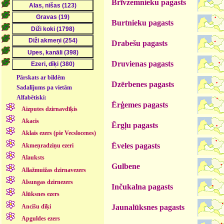
Brīvzemnieku pagasts
Burtnieku pagasts
Drabešu pagasts
Druvienas pagasts
Pārskats ar bildēm
Dzērbenes pagasts
Sadalījums pa vietām
Alfabētiski:
Ērģemes pagasts
Aizputes dzirnavdīķis
Akacis
Ērgļu pagasts
Aklais ezers (pie Vecslocenes)
Ēveles pagasts
Akmeņradziņu ezeri
Alauksts
Gulbene
Allažmuižas dzirnavezers
Alsungas dzirnezers
Inčukalna pagasts
Alūksnes ezers
Ancīšu dīķi
Jaunalūksnes pagasts
Apguldes ezers