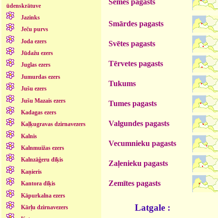
Sēmes pagasts
ūdenskrātuve
Jazinks
Smārdes pagasts
Ječu purvs
Joda ezers
Svētes pagasts
Jūdažu ezers
Tērvetes pagasts
Juglas ezers
Jumurdas ezers
Tukums
Jušu ezers
Jušu Mazais ezers
Tumes pagasts
Kadagas ezers
Valgundes pagasts
Kaļķugravas dzirnavezers
Kalnis
Vecumnieku pagasts
Kalnmuižas ezers
Kalnzāģeru dīķis
Zaļenieku pagasts
Kaņieris
Zemītes pagasts
Kantora dīķis
Kāpurkalna ezers
Latgale :
Kārļu dzirnavezers