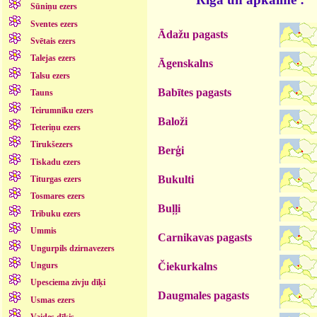
Sūniņu ezers
Sventes ezers
Ādažu pagasts
Svētais ezers
Talejas ezers
Āgenskalns
Talsu ezers
Babītes pagasts
Tauns
Teirumnīku ezers
Baloži
Teteriņu ezers
Tirukšezers
Berģi
Tiskadu ezers
Bukulti
Titurgas ezers
Tosmares ezers
Buļļi
Tribuku ezers
Ummis
Carnikavas pagasts
Ungurpils dzirnavezers
Čiekurkalns
Ungurs
Upesciema zivju dīķi
Daugmales pagasts
Usmas ezers