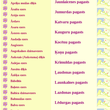
Jaunlaicenes pagasts
Apriķu muižas dīķis
Āraišu ezers
Jumurdas pagasts
Arāju ezers
Ārdavs
Katvaru pagasts
Asaru ezers
Kauguru pagasts
Āsteres ezers
Audzeļu ezers
Kocēnu pagasts
Augšezers
Augstkalnes dzirnavezers
Ķoņu pagasts
Aukstais (Aukstuma) dīķis
Krimuldas pagasts
Aulejas ezers
Ausātu dīķis
Ļaudonas pagasts
Āzišķu ezers
Bābelītis
Launkalnes pagasts
Baļotes ezers
Lazdonas pagasts
Balticu dzirnavezers
Baltmuižas ezers
Lēdurgas pagasts
Balvu ezers