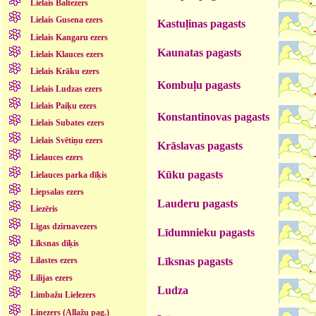
Lielais Baltezers
Lielais Gusena ezers
Kastuļinas pagasts
Lielais Kangaru ezers
Kaunatas pagasts
Lielais Klauces ezers
Lielais Krāku ezers
Kombuļu pagasts
Lielais Ludzas ezers
Lielais Paiķu ezers
Konstantinovas pagasts
Lielais Subates ezers
Lielais Svētiņu ezers
Krāslavas pagasts
Lielauces ezers
Kūku pagasts
Lielauces parka dīķis
Liepsalas ezers
Lauderu pagasts
Liezēris
Līgas dzirnavezers
Līdumnieku pagasts
Līksnas dīķis
Līksnas pagasts
Lilastes ezers
Lilijas ezers
Ludza
Limbažu Lielezers
Linezers (Allažu pag.)