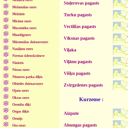
Mežinču ezers
Stoļerovas pagasts
Mežmuižas ezers
Mežzinis
Turku pagasts
Micānu ezers
Vectilžas pagasts
Mucenieku ezers
Mundigezers
Vīksnas pagasts
Mūrmuižas dzirnavezers
Nauļānu ezers
Viļaka
Neretas ūdenskrātuve
Viļānu pagasts
Ninieris
Nirzas ezers
Višķu pagasts
Nītaures parka dīķis
Obiteles dzirnavezers
Zvirgzdenes pagasts
Ojatu ezers
Okras ezers
Kurzeme :
Orenīšu dīķi
Orgas dīķis
Aizpute
Ormijs
Alsungas pagasts
Ota ezers