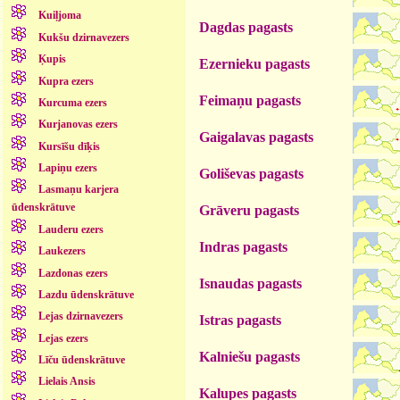
Kuiļjoma
Dagdas pagasts
Kukšu dzirnavezers
Ķupis
Ezernieku pagasts
Kupra ezers
Feimaņu pagasts
Kurcuma ezers
Kurjanovas ezers
Gaigalavas pagasts
Kursīšu dīķis
Lapiņu ezers
Goliševas pagasts
Lasmaņu karjera
ūdenskrātuve
Grāveru pagasts
Lauderu ezers
Indras pagasts
Laukezers
Lazdonas ezers
Isnaudas pagasts
Lazdu ūdenskrātuve
Lejas dzirnavezers
Istras pagasts
Lejas ezers
Kalniešu pagasts
Līču ūdenskrātuve
Lielais Ansis
Kalupes pagasts