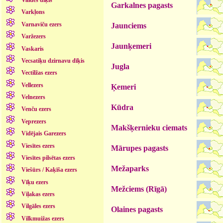
Vaides dīķis
Garkalnes pagasts
Varkļons
Varnaviču ezers
Jaunciems
Varžezers
Jaunķemeri
Vaskaris
Vecsatiķu dzirnavu dīķis
Jugla
Vectilžas ezers
Vellezers
Ķemeri
Velnezers
Kūdra
Venču ezers
Veprezers
Makšķernieku ciemats
Vidējais Garezers
Viesītes ezers
Mārupes pagasts
Viesītes pilsētas ezers
Mežaparks
Viešūrs / Kaķīša ezers
Vīķu ezers
Mežciems (Rīgā)
Viļakas ezers
Vilgāles ezers
Olaines pagasts
Vilkmuižas ezers