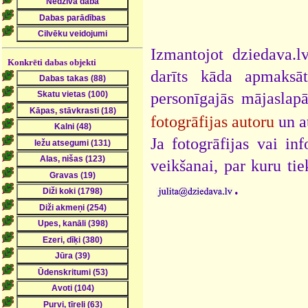
Izmantojot dziedava.lv
Konkrēti dabas objekti
darīts kāda apmaksāt
personīgajās mājaslap
fotogrāfijas autoru
un a
Ja fotogrāfijas vai i
veikšanai, par kuru ti
.