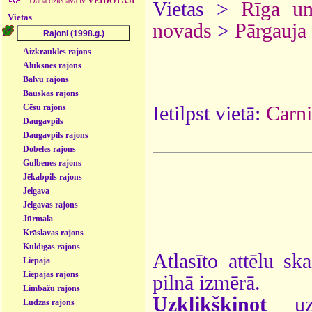
Daba.dziedava.lv
VEIDOTĀJI
Vietas >
Rīga u
Vietas
novads
>
Pārgauja
Aizkraukles rajons
Alūksnes rajons
Balvu rajons
Bauskas rajons
Ietilpst vietā:
Carni
Cēsu rajons
Daugavpils
Daugavpils rajons
Dobeles rajons
Gulbenes rajons
Jēkabpils rajons
Jelgava
Jelgavas rajons
Jūrmala
Krāslavas rajons
Kuldīgas rajons
Atlasīto attēlu sk
Liepāja
Liepājas rajons
pilnā izmērā.
Limbažu rajons
Uzklikšķinot
uz 
Ludzas rajons