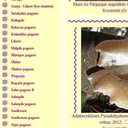
Skats no Pārgaujas augstākās 
Gauja - Lilaste (bez ciemiem)
Komentēt (0)
Inčukalna pagasts
Kalngale
Ķekavas pagasts
Krimuldas pagasts
Lilaste
Mālpils pagasts
Mārupes pagasts
Olaine
Olaines pagasts
Pārgauja
Ropažu pagasts
Salas pagasts B
Salaspils
Salaspils pagasts
Saulkrasti
Adatreceklenes
Pseudohydnum
Saulkrastu pagasts
celma,
2012
.
Sējas pagasts