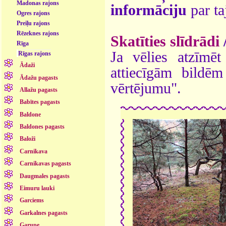
Madonas rajons
informāciju
par ta
Ogres rajons
Preiļu rajons
Rēzeknes rajons
Skatīties slīdrādi
Rīga
Ja vēlies atzīmēt 
Rīgas rajons
Ādaži
attiecīgām bildē
Ādažu pagasts
vērtējumu".
Allažu pagasts
Babītes pagasts
Baldone
Baldones pagasts
Baloži
Carnikava
Carnikavas pagasts
Daugmales pagasts
Eimuru lauki
Garciems
Garkalnes pagasts
Garupe