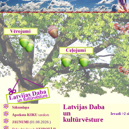
Latvijas Daba
Sākumlapa
un
Ievadi >2 s
Apsekoto KOKU
saraksts
kultūrvēsture
(01.08.2026.)
JAUNUMI