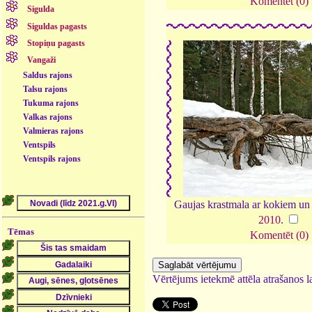
Komentēt (0)
Sigulda
Siguldas pagasts
Stopiņu pagasts
Vangaži
Saldus rajons
Talsu rajons
Tukuma rajons
Valkas rajons
Valmieras rajons
Ventspils
Ventspils rajons
Gaujas krastmala ar kokiem un
2010
.
Tēmas
Komentēt (0)
Vērtējums ietekmē attēla atrašanos la