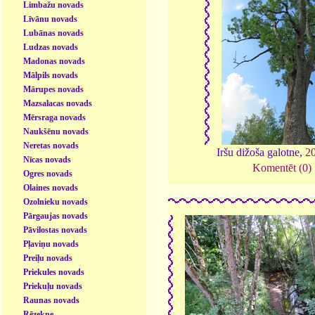
Limbažu novads
Līvānu novads
Lubānas novads
Ludzas novads
Madonas novads
Mālpils novads
Mārupes novads
Mazsalacas novads
Mērsraga novads
Naukšēnu novads
Neretas novads
Iršu dižoša galotne,
2
Nīcas novads
Komentēt (0)
Ogres novads
Olaines novads
Ozolnieku novads
Pārgaujas novads
Pāvilostas novads
Pļaviņu novads
Preiļu novads
Priekules novads
Priekuļu novads
Raunas novads
Rēzekne