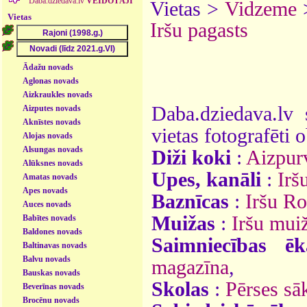
Daba.dziedava.lv
VEIDOTĀJI
Vietas >
Vidzeme
Vietas
Iršu pagasts
Ādažu novads
Aglonas novads
Aizkraukles novads
Daba.dziedava.lv 
Aizputes novads
Aknīstes novads
vietas fotografēti o
Alojas novads
Alsungas novads
Diži koki
:
Aizpur
Alūksnes novads
Upes, kanāli
:
Irš
Amatas novads
Apes novads
Baznīcas
:
Iršu Ro
Auces novads
Muižas
:
Iršu mui
Babītes novads
Baldones novads
Saimniecības ēk
Baltinavas novads
Balvu novads
magazīna
,
Bauskas novads
Skolas
:
Pērses s
Beverīnas novads
Brocēnu novads