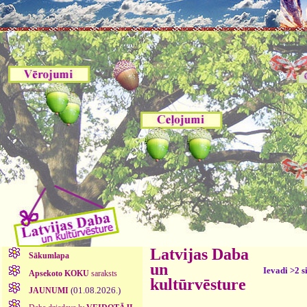
Latvijas Daba
Sākumlapa
un
Ievadi >2 s
Apsekoto KOKU
saraksts
kultūrvēsture
(01.08.2026.)
JAUNUMI