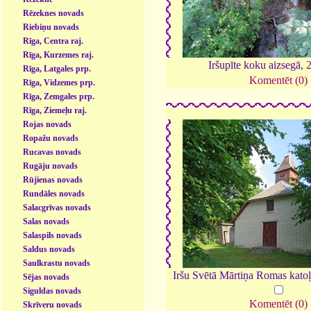
Rēzeknes novads
Riebiņu novads
Rīga, Centra raj.
Rīga, Kurzemes raj.
Iršupīte koku aizsegā,
Rīga, Latgales prp.
Komentēt (0)
Rīga, Vidzemes prp.
Rīga, Zemgales prp.
Rīga, Ziemeļu raj.
Rojas novads
Ropažu novads
Rucavas novads
Rugāju novads
Rūjienas novads
Rundāles novads
Salacgrīvas novads
Salas novads
Salaspils novads
Saldus novads
Saulkrastu novads
Iršu Svētā Mārtiņa Romas kato
Sējas novads
Siguldas novads
Komentēt (0)
Skrīveru novads