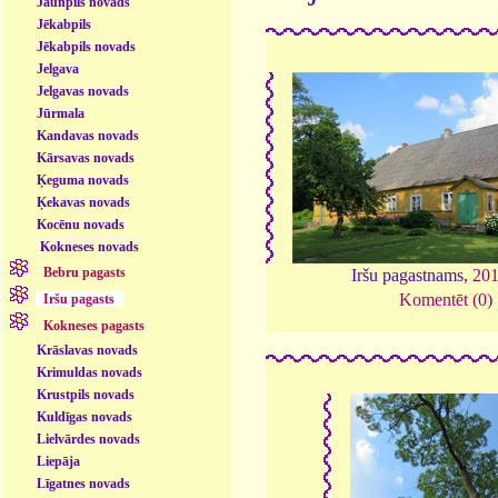
Jaunpils novads
Jēkabpils
Jēkabpils novads
Jelgava
Jelgavas novads
Jūrmala
Kandavas novads
Kārsavas novads
Ķeguma novads
Ķekavas novads
Kocēnu novads
Kokneses novads
Bebru pagasts
Iršu pagastnams,
20
Komentēt (0)
Iršu pagasts
Kokneses pagasts
Krāslavas novads
Krimuldas novads
Krustpils novads
Kuldīgas novads
Lielvārdes novads
Liepāja
Līgatnes novads