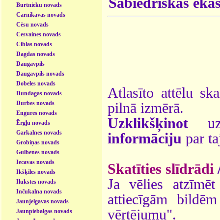
Sabiedriskās ēka
Burtnieku novads
Carnikavas novads
Cēsu novads
Cesvaines novads
Ciblas novads
Dagdas novads
Daugavpils
Daugavpils novads
Dobeles novads
Atlasīto attēlu sk
Dundagas novads
Durbes novads
pilnā izmērā.
Engures novads
Uzklikšķinot
uz 
Ērgļu novads
Garkalnes novads
informāciju
par ta
Grobiņas novads
Gulbenes novads
Iecavas novads
Skatīties slīdrādi
Ikšķiles novads
Ja vēlies atzīmēt 
Ilūkstes novads
Inčukalna novads
attiecīgām bildē
Jaunjelgavas novads
vērtējumu".
Jaunpiebalgas novads