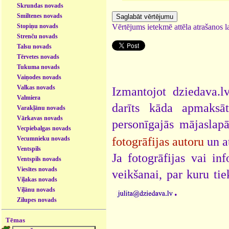
Skrundas novads
Smiltenes novads
Stopiņu novads
Vērtējums ietekmē attēla atrašanos la
Strenču novads
Talsu novads
Tērvetes novads
Tukuma novads
Vaiņodes novads
Valkas novads
Izmantojot dziedava.lv
Valmiera
darīts kāda apmaksāt
Varakļānu novads
Vārkavas novads
personīgajās mājaslap
Vecpiebalgas novads
Vecumnieku novads
fotogrāfijas autoru
un a
Ventspils
Ja fotogrāfijas vai i
Ventspils novads
Viesītes novads
veikšanai, par kuru ti
Viļakas novads
.
Viļānu novads
Zilupes novads
Tēmas