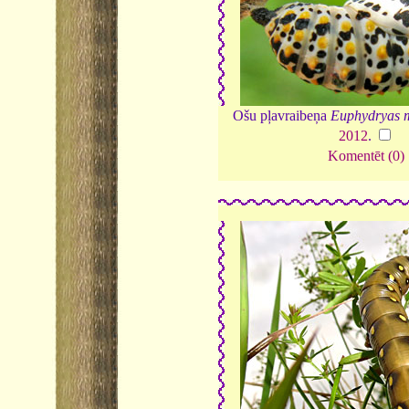
Ošu pļavraibeņa
Euphydryas 
2012
.
Komentēt (0)