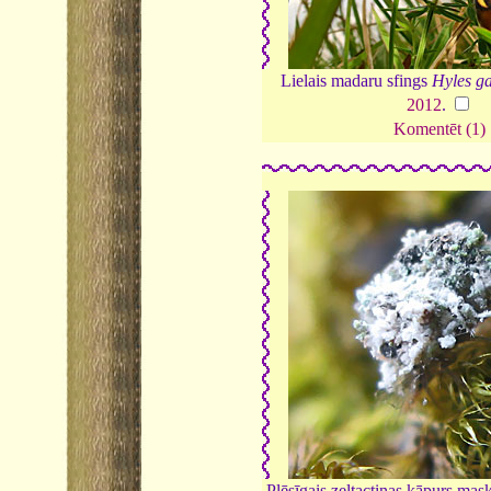
Lielais madaru sfings
Hyles ga
2012
.
Komentēt (1)
Plēsīgais zeltactiņas kāpurs mask