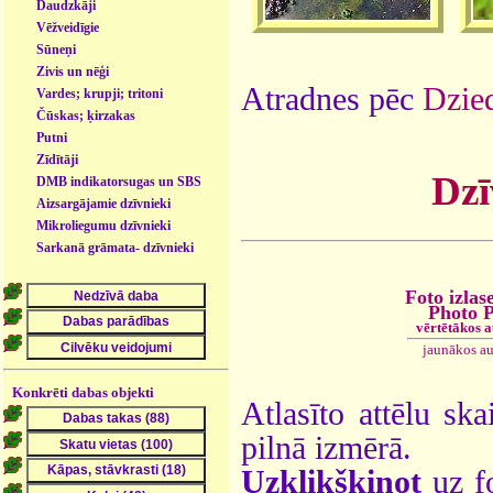
Daudzkāji
Vēžveidīgie
Sūneņi
Zivis un nēģi
Atradnes pēc
Dzied
Vardes; krupji; tritoni
Čūskas; ķirzakas
Putni
Zīdītāji
Dzī
DMB indikatorsugas un SBS
- dzīvnieki
Aizsargājamie dzīvnieki
Mikroliegumu dzīvnieki
Sarkanā grāmata- dzīvnieki
Foto izlas
Photo P
vērtētākos 
jaunākos a
Konkrēti dabas objekti
Atlasīto attēlu ska
pilnā izmērā.
Uzklikšķinot
uz fo