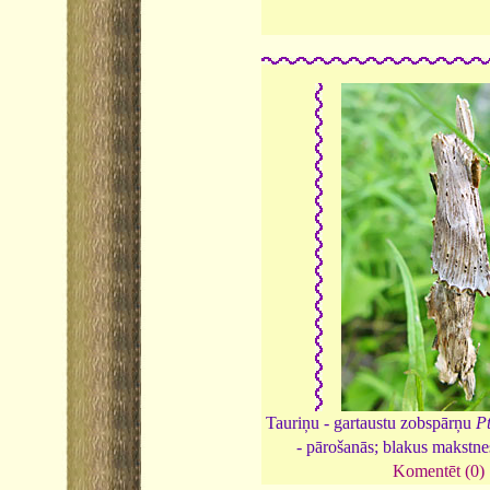
Tauriņu - gartaustu zobspārņu
P
- pārošanās; blakus makstne
Komentēt (0)