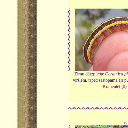
Zirņu dārzpūcīte
Ceramica pi
viršiem, tāpēc sastopama arī p
Komentēt (0)
Fo