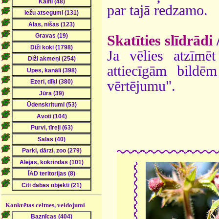
par tajā redzamo.
Skatīties slīdrādi
Ja vēlies atzīmēt
attiecīgām bildē
vērtējumu".
Konkrētas celtnes, veidojumi