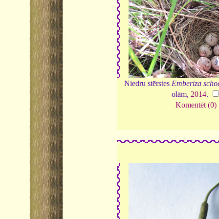
Niedru stērstes
Emberiza scho
olām,
2014
.
Komentēt (0)