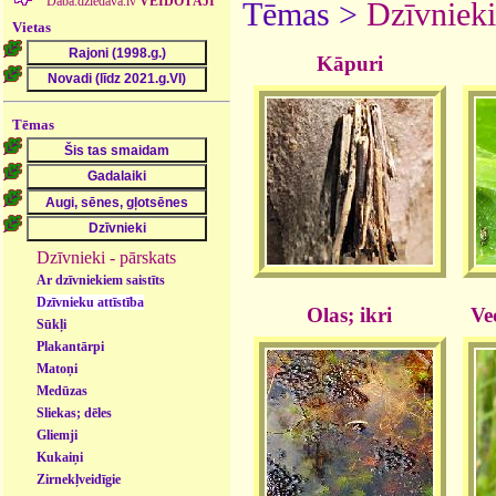
Daba.dziedava.lv
VEIDOTĀJI
Tēmas >
Dzīvnieki
Vietas
Kāpuri
Tēmas
Dzīvnieki - pārskats
Ar dzīvniekiem saistīts
Dzīvnieku attīstība
Olas; ikri
Ve
Sūkļi
Plakantārpi
Matoņi
Medūzas
Sliekas; dēles
Gliemji
Kukaiņi
Zirnekļveidīgie