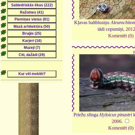
Kļavas baltblusiņu
Aleurochiton
tādi cepumiņi,
201
Komentēt (0)
Priežu sfinga
Hyloicus pinastri
k
2006
.
Komentēt (0)