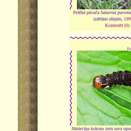
Pelēkā pāvača
Saturnia pavoni
izdētām oliņām,
199
Komentēt (0)
Fo
Jātnieciņa kokons zem sava upu