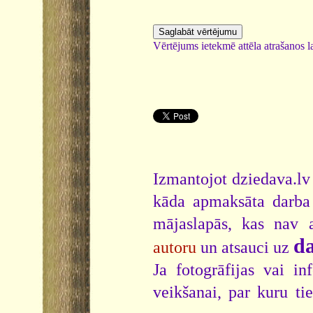
Vērtējums ietekmē attēla atrašanos la
Izmantojot dziedava.lv 
kāda apmaksāta darba 
mājaslapās, kas nav 
da
autoru
un atsauci uz
Ja fotogrāfijas vai i
veikšanai, par kuru ti