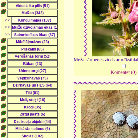
>>
>>
>>
Meža sārmenes zieds ar mīkstbl
Komentēt (0)