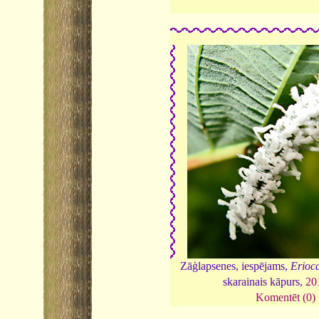
Zāģlapsenes, iespējams,
Erioc
skarainais kāpurs,
20
Komentēt (0)