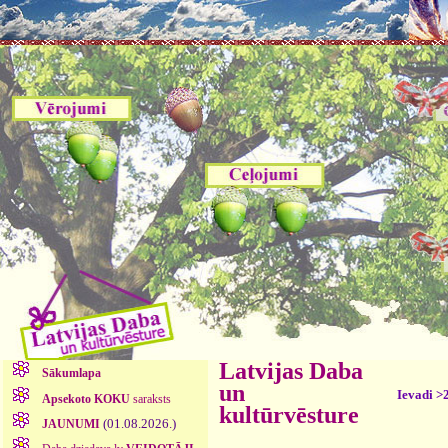
Latvijas Daba
Sākumlapa
un
Ievadi >
Apsekoto KOKU
saraksts
kultūrvēsture
(01.08.2026.)
JAUNUMI