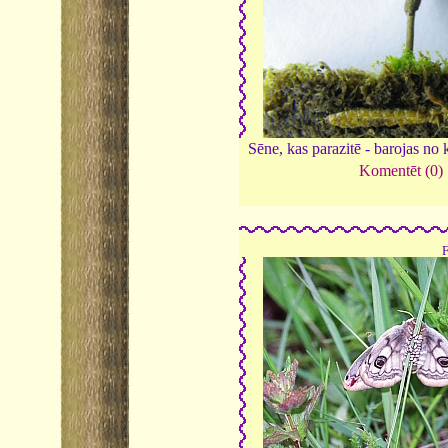
Sēne, kas parazitē - barojas no
Komentēt (0)