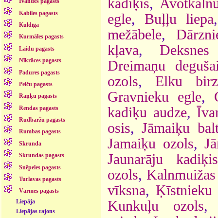
kadiķis
,
Avotkalnu
Īvandes pagasts
Kabiles pagasts
egle
,
Buļļu liepa
Kuldīga
mežābele
,
Dārzni
Kurmāles pagasts
kļava
,
Deksnes 
Laidu pagasts
Nīkrāces pagasts
Dreimaņu degušai
Padures pagasts
ozols
,
Elku birz
Pelču pagasts
Gravnieku egle
,
Raņķu pagasts
Rendas pagasts
kadiķu audze
,
Īva
Rudbāržu pagasts
osis
,
Jāmaiķu balt
Rumbas pagasts
Jamaiķu ozols
,
Jā
Skrunda
Jaunarāju kadiķis
Skrundas pagasts
Snēpeles pagasts
ozols
,
Kalnmuižas 
Turlavas pagasts
vīksna
,
Ķīstnieku
Vārmes pagasts
Liepāja
Kunkuļu ozols
Liepājas rajons