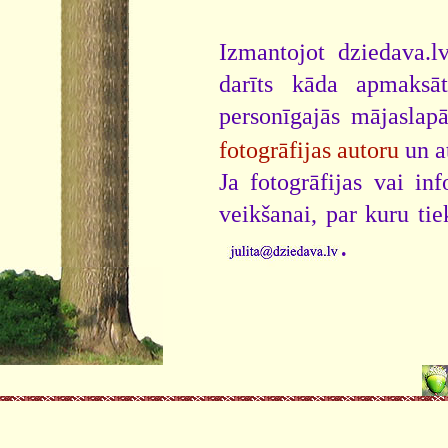
Izmantojot dziedava.lv
darīts kāda apmaksāt
personīgajās mājaslap
fotogrāfijas autoru
un a
Ja fotogrāfijas vai i
veikšanai, par kuru ti
.