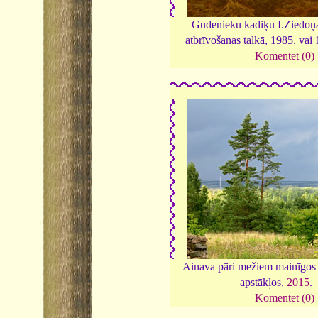
Gudenieku kadiķu I.Ziedoņa
atbrīvošanas talkā, 1985. vai
Komentēt (0)
Ainava pāri mežiem mainīgos s
apstākļos,
2015
.
Komentēt (0)