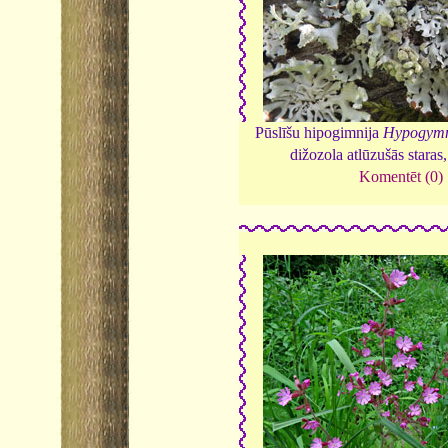
Pūslīšu hipogimnija
Hypogymn
dižozola atlūzušās staras
Komentēt (0)