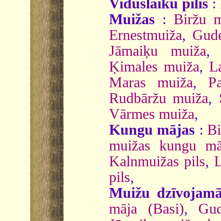
Viduslaiku pilis
:
Muižas
:
Biržu m
Ernestmuiža
,
Gude
Jāmaiķu muiža
Ķimales muiža
,
L
Maras muiža
,
P
Rudbāržu muiža
,
Vārmes muiža
,
Kungu mājas
:
Bi
muižas kungu mā
Kalnmuižas pils
,
L
pils
,
Muižu dzīvojamā
māja (Basi)
,
Gud