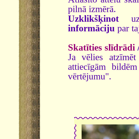
pilnā izmērā.
Uzklikšķinot
uz 
informāciju
par ta
Skatīties slīdrādi
Ja vēlies atzīmēt 
attiecīgām bildē
vērtējumu".