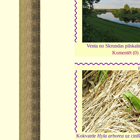
Venta no Skrundas pilskal
Komentēt (0)
Kokvarde
Hyla arborea
uz cinī