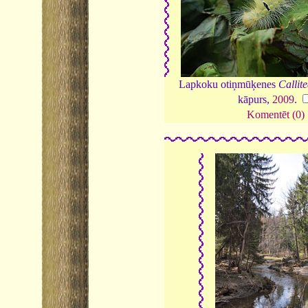
Lapkoku otiņmūķenes
Callit
kāpurs,
2009
.
Komentēt (0)