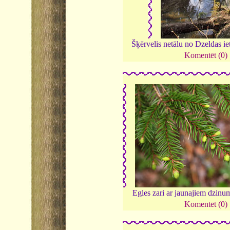
Šķērvelis netālu no Dzeldas i
Komentēt (0)
Egles zari ar jaunajiem dzin
Komentēt (0)