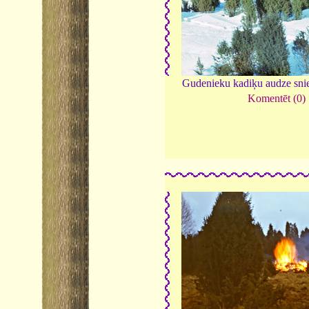
Gudenieku kadiķu audze sni
Komentēt (0)