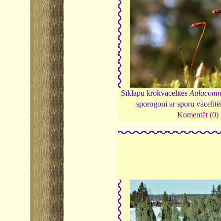
Sīklapu krokvācelītes
Aulacomn
sporogoni ar sporu vācelīt
Komentēt (0)