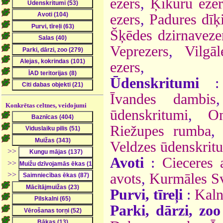
ezers
,
Ķikuru ezer
ezers
,
Padures dīķ
Šķēdes dzirnaveze
Veprezers
,
Vilgā
ezers
,
Ūdenskritumi
Īvandes dambis
Konkrētas celtnes, veidojumi
ūdenskritumi
,
O
Riežupes rumba
Veldzes ūdenskrit
>>
Avoti
:
Cieceres 
>>
>>
avots
,
Kurmāles Sv
Purvi, tīreļi
:
Kaln
Parki, dārzi, zoo