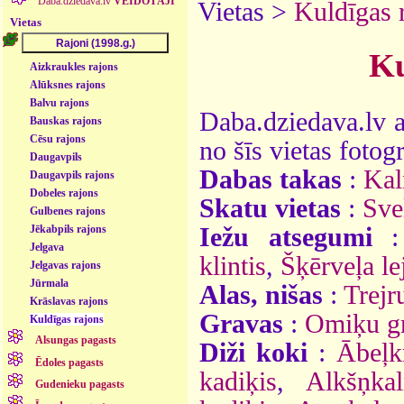
Daba.dziedava.lv
VEIDOTĀJI
Vietas >
Kuldīgas 
Vietas
Ku
Aizkraukles rajons
Alūksnes rajons
Balvu rajons
Daba.dziedava.lv a
Bauskas rajons
Cēsu rajons
no šīs vietas fotogr
Daugavpils
Dabas takas
:
Kal
Daugavpils rajons
Dobeles rajons
Skatu vietas
:
Sve
Gulbenes rajons
Iežu atsegumi
Jēkabpils rajons
Jelgava
klintis
,
Šķērveļa le
Jelgavas rajons
Jūrmala
Alas, nišas
:
Trejr
Krāslavas rajons
Gravas
:
Omiķu g
Kuldīgas rajons
Alsungas pagasts
Diži koki
:
Ābeļk
Ēdoles pagasts
kadiķis
,
Alkšņka
Gudenieku pagasts