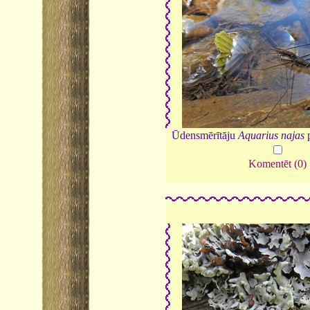
Ūdensmērītāju
Aquarius najas
p
Komentēt (0)