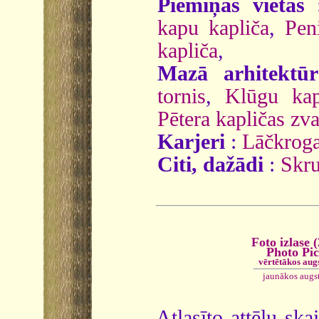
Piemiņas vietas
kapu kapliča
,
Pen
kapliča
,
Mazā arhitektūr
tornis
,
Klūgu kap
Pētera kapličas zva
Karjeri
:
Lāčkroga
Citi, dažādi
:
Skru
Foto izlase 
Photo Pi
vērtētākos aug
jaunākos augs
Atlasīto attēlu ska