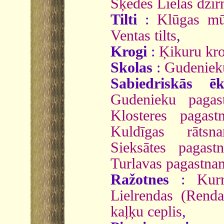
Šķēdes Lielās dzir
Tilti
:
Klūgas mūr
Ventas tilts
,
Krogi
:
Ķikuru kr
Skolas
:
Gudeniek
Sabiedriskās ēk
Gudenieku pagas
Klosteres pagast
Kuldīgas rātsn
Sieksātes pagast
Turlavas pagastna
Ražotnes
:
Kur
Lielrendas (Renda
kaļķu ceplis
,