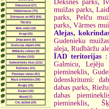
Deksnes parks
,
Ī
muižas parks
,
Laid
parks
,
Pelču mui
parks
,
Vārmes mui
Alejas, kokrinda
Gudenieku muižas
aleja
,
Rudbāržu ale
ĪAD teritorijas
Galmicu, Lejēju 
piemineklis
,
Gude
ūdenskritumi: dab
dabas parks
,
Riežu
dabas pieminekli
piemineklis
,
Šķ