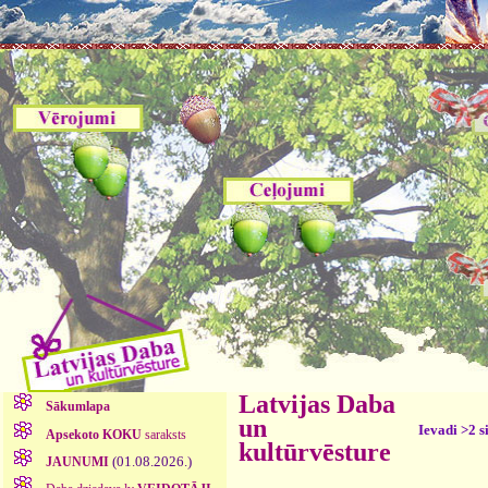
Latvijas Daba
Sākumlapa
un
Ievadi >2 s
Apsekoto KOKU
saraksts
kultūrvēsture
(01.08.2026.)
JAUNUMI