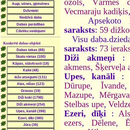
ozols
,
Vārmes di
Vecmaraju kadiķis
Apsekoto
saraksts
:
59 dižko
Visu daba.dzieda
Konkrēti dabas objekti
saraksts
:
73 ieraks
Diži akmeņi
akmens
,
Šķerveļa
Upes, kanāli
:
Dūrupe
,
Īvande
Mazupe
,
Mērgava
Stelbas upe
,
Veldz
Ezeri, dīķi
:
Al
ezers
,
Dēlene
,
Ē