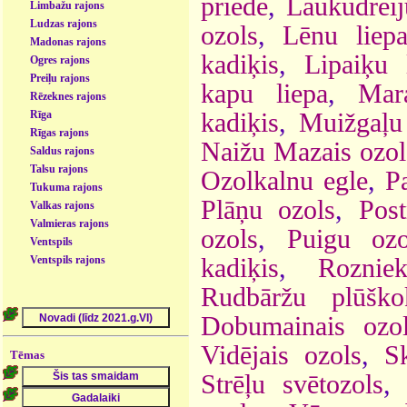
priede
,
Laukudreij
Limbažu rajons
Ludzas rajons
ozols
,
Lēnu liep
Madonas rajons
kadiķis
,
Lipaiķu 
Ogres rajons
Preiļu rajons
kapu liepa
,
Mar
Rēzeknes rajons
Rīga
kadiķis
,
Muižgaļu
Rīgas rajons
Naižu Mazais ozol
Saldus rajons
Talsu rajons
Ozolkalnu egle
,
P
Tukuma rajons
Plāņu ozols
,
Pos
Valkas rajons
Valmieras rajons
ozols
,
Puigu ozo
Ventspils
Ventspils rajons
kadiķis
,
Roznie
Rudbāržu plūško
Dobumainais ozo
Vidējais ozols
,
S
Tēmas
Strēļu svētozols