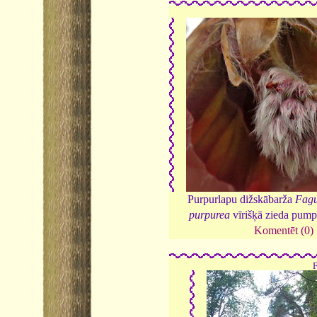
Purpurlapu dižskābarža
Fagu
purpurea
vīrišķā zieda pump
Komentēt (0)