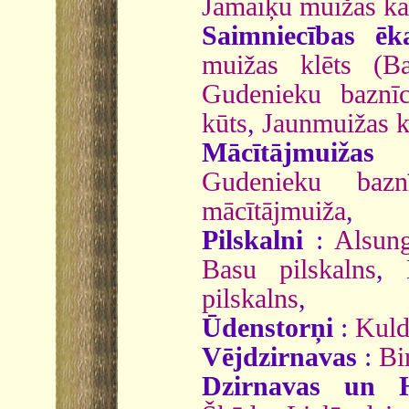
Jāmaiķu muižas ka
Saimniecības ēk
muižas klēts (Ba
Gudenieku baznīc
kūts
,
Jaunmuižas k
Mācītājmuižas
Gudenieku baznī
mācītājmuiža
,
Pilskalni
:
Alsung
Basu pilskalns
,
pilskalns
,
Ūdenstorņi
:
Kuld
Vējdzirnavas
:
Bi
Dzirnavas un 