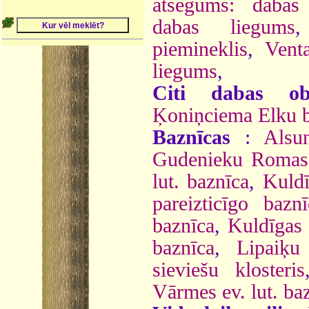
atsegums: dabas 
dabas liegums
piemineklis
,
Vent
liegums
,
Citi dabas obj
Ķoniņciema Elku b
Baznīcas
:
Alsu
Gudenieku Romas 
lut. baznīca
,
Kuldī
pareizticīgo baznī
baznīca
,
Kuldīgas
baznīca
,
Lipaiķu
sieviešu klosteris
Vārmes ev. lut. ba