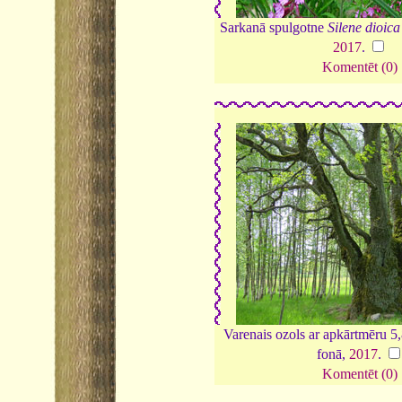
Sarkanā spulgotne
Silene dioica
2017
.
Komentēt (0)
Varenais ozols ar apkārtmēru 5
fonā,
2017
.
Komentēt (0)