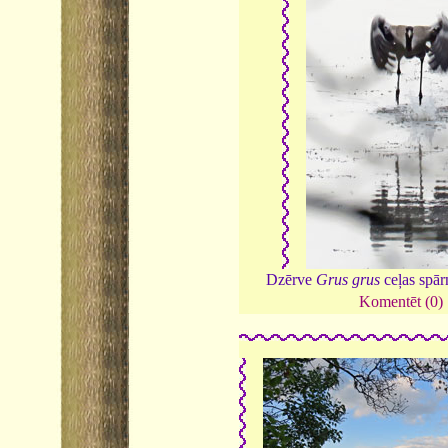
Dzērve
Grus grus
ceļas spā
Komentēt (0)