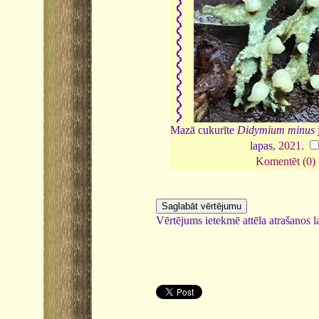
Mazā cukurīte
Didymium minus
lapas,
2021
.
Komentēt (0)
Vērtējums ietekmē attēla atrašanos la