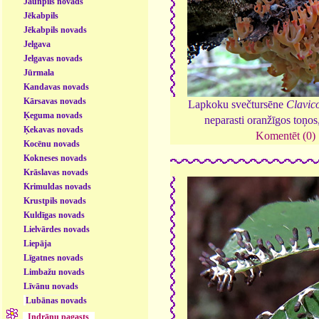
Jaunpils novads
Jēkabpils
Jēkabpils novads
Jelgava
Jelgavas novads
Jūrmala
Kandavas novads
Kārsavas novads
Lapkoku svečtursēne
Clavic
Ķeguma novads
neparasti oranžīgos toņo
Ķekavas novads
Komentēt (0)
Kocēnu novads
Kokneses novads
Krāslavas novads
Krimuldas novads
Krustpils novads
Kuldīgas novads
Lielvārdes novads
Liepāja
Līgatnes novads
Limbažu novads
Līvānu novads
Lubānas novads
Indrānu pagasts