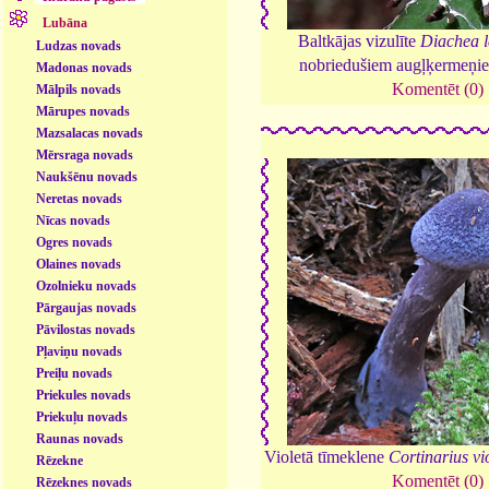
Lubāna
Baltkājas vizulīte
Diachea 
Ludzas novads
nobriedušiem augļķermeņi
Madonas novads
Komentēt (0)
Mālpils novads
Mārupes novads
Mazsalacas novads
Mērsraga novads
Naukšēnu novads
Neretas novads
Nīcas novads
Ogres novads
Olaines novads
Ozolnieku novads
Pārgaujas novads
Pāvilostas novads
Pļaviņu novads
Preiļu novads
Priekules novads
Priekuļu novads
Raunas novads
Violetā tīmeklene
Cortinarius vi
Rēzekne
Komentēt (0)
Rēzeknes novads