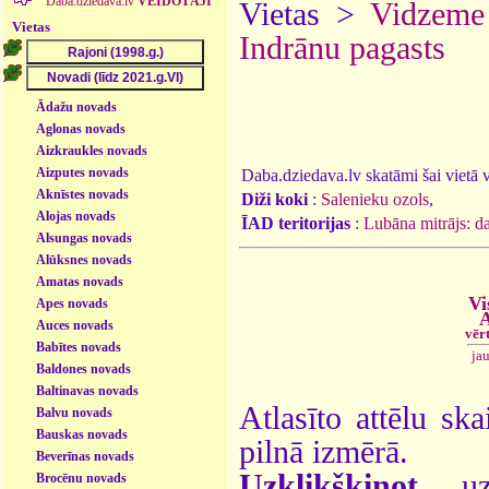
Daba.dziedava.lv
VEIDOTĀJI
Vietas >
Vidzeme
Vietas
Indrānu pagasts
Ādažu novads
Aglonas novads
Aizkraukles novads
Aizputes novads
Daba.dziedava.lv skatāmi šai vietā va
Aknīstes novads
Diži koki
:
Salenieku ozols
,
Alojas novads
ĪAD teritorijas
:
Lubāna mitrājs: d
Alsungas novads
Alūksnes novads
Amatas novads
Vi
Apes novads
A
Auces novads
vēr
Babītes novads
ja
Baldones novads
Baltinavas novads
Atlasīto attēlu ska
Balvu novads
Bauskas novads
pilnā izmērā.
Beverīnas novads
Uzklikšķinot
uz 
Brocēnu novads