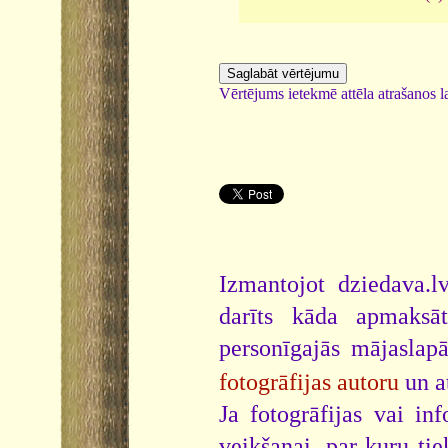
Vērtējums ietekmē attēla atrašanos la
Izmantojot dziedava.lv
darīts kāda apmaksāt
personīgajās mājaslap
fotogrāfijas autoru
un a
Ja fotogrāfijas vai i
veikšanai, par kuru ti