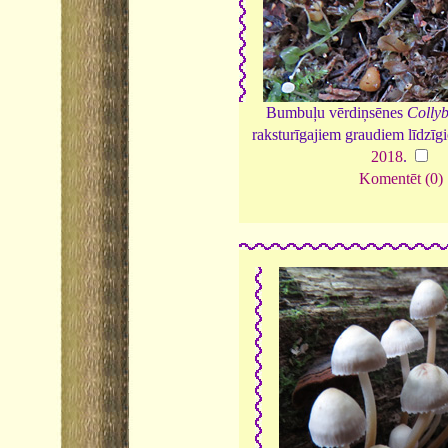
Bumbuļu vērdiņsēnes
Collyb
raksturīgajiem graudiem līdzīg
2018
.
Komentēt (0)