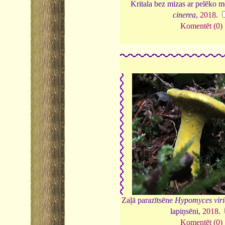
Kritala bez mizas ar pelēko m
cinerea
,
2018
.
Komentēt (0)
Zaļā parazītsēne
Hypomyces viri
lapiņsēni,
2018
.
Komentēt (0)