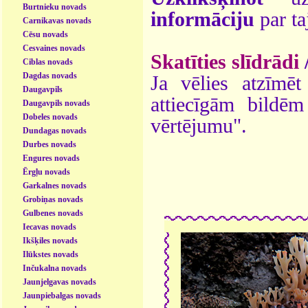
Burtnieku novads
informāciju
par ta
Carnikavas novads
Cēsu novads
Cesvaines novads
Skatīties slīdrādi
Ciblas novads
Dagdas novads
Ja vēlies atzīmēt 
Daugavpils
attiecīgām bildē
Daugavpils novads
Dobeles novads
vērtējumu".
Dundagas novads
Durbes novads
Engures novads
Ērgļu novads
Garkalnes novads
Grobiņas novads
Gulbenes novads
Iecavas novads
Ikšķiles novads
Ilūkstes novads
Inčukalna novads
Jaunjelgavas novads
Jaunpiebalgas novads