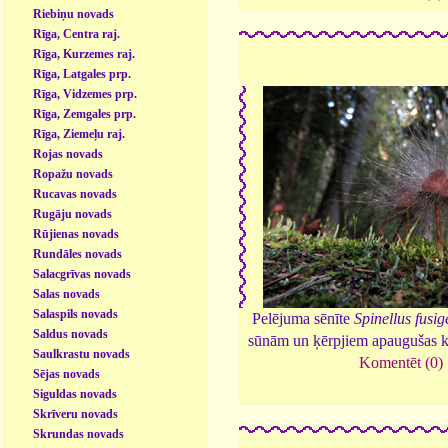
Riebiņu novads
Rīga, Centra raj.
Rīga, Kurzemes raj.
Rīga, Latgales prp.
Rīga, Vidzemes prp.
Rīga, Zemgales prp.
Rīga, Ziemeļu raj.
Rojas novads
Ropažu novads
Rucavas novads
Rugāju novads
Rūjienas novads
Rundāles novads
Salacgrīvas novads
Salas novads
Salaspils novads
Pelējuma sēnīte
Spinellus fusig
Saldus novads
sūnām un ķērpjiem apaugušas kr
Saulkrastu novads
Komentēt (0)
Sējas novads
Siguldas novads
Skrīveru novads
Skrundas novads