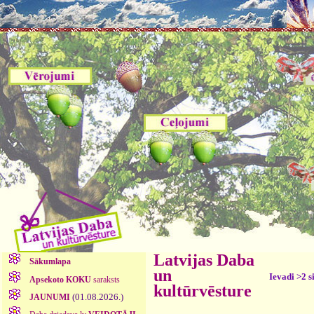
Latvijas Daba
Sākumlapa
un
Ievadi >2 s
Apsekoto KOKU
saraksts
kultūrvēsture
(01.08.2026.)
JAUNUMI