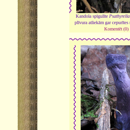
Kandola spīgulīte
Psathyrell
plīvura atliekām gar cepurītes
Komentēt (0)