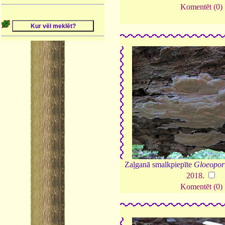
Komentēt (0)
Zaļganā smalkpiepīte
Gloeopor
2018
.
Komentēt (0)