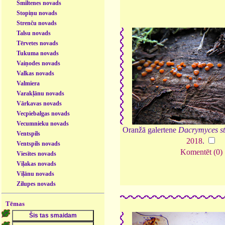
Smiltenes novads
Stopiņu novads
Strenču novads
Talsu novads
Tērvetes novads
Tukuma novads
Vaiņodes novads
Valkas novads
Valmiera
Varakļānu novads
Vārkavas novads
Vecpiebalgas novads
Vecumnieku novads
Oranžā galertene
Dacrymyces sti
Ventspils
2018
.
Ventspils novads
Komentēt (0)
Viesītes novads
Viļakas novads
Viļānu novads
Zilupes novads
Tēmas