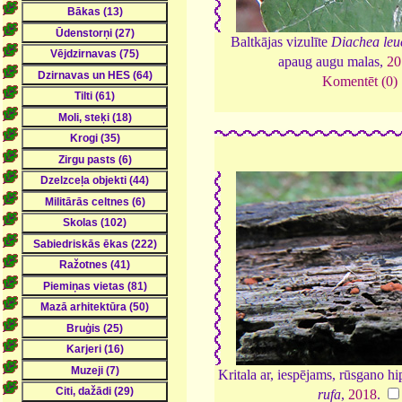
Baltkājas vizulīte
Diachea leu
apaug augu malas,
20
Komentēt (0)
Kritala ar, iespējams, rūsgano h
rufa
,
2018
.