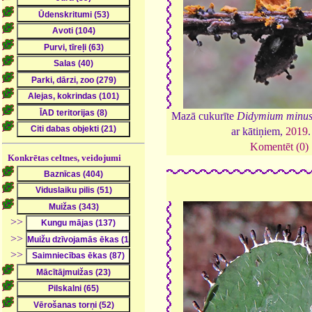
Mazā cukurīte
Didymium minu
ar kātiņiem,
2019
Komentēt (0)
Konkrētas celtnes, veidojumi
>>
>>
>>