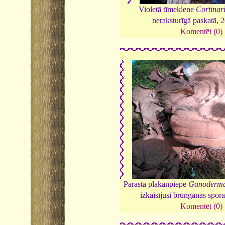
Violetā tīmeklene
Cortinar
neraksturīgā paskatā,
2
Komentēt (0)
Parastā plakanpiepe
Ganoderma
izkaisījusi brūnganās spor
Komentēt (0)