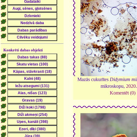
Konkrēti dabas objekti
Mazās cukurītes
Didymium mi
mikroskopu,
2020
Komentēt (0)