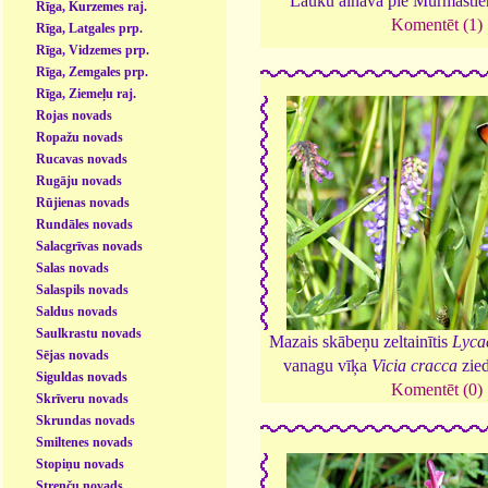
Lauku ainava pie Murmastie
Rīga, Kurzemes raj.
Komentēt (1)
Rīga, Latgales prp.
Rīga, Vidzemes prp.
Rīga, Zemgales prp.
Rīga, Ziemeļu raj.
Rojas novads
Ropažu novads
Rucavas novads
Rugāju novads
Rūjienas novads
Rundāles novads
Salacgrīvas novads
Salas novads
Salaspils novads
Saldus novads
Saulkrastu novads
Mazais skābeņu zeltainītis
Lyca
Sējas novads
vanagu vīķa
Vicia cracca
zie
Siguldas novads
Komentēt (0)
Skrīveru novads
Skrundas novads
Smiltenes novads
Stopiņu novads
Strenču novads