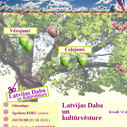
Latvijas Daba
Sākumlapa
un
Ievadi >2 s
Apsekoto KOKU
saraksts
kultūrvēsture
(01.08.2026.)
JAUNUMI