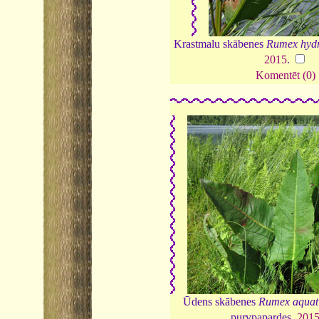
Krastmalu skābenes
Rumex hyd
2015
.
Komentēt (0)
Ūdens skābenes
Rumex aquat
purvpapardes,
201