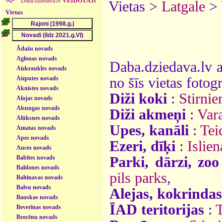
Daba.dziedava.lv
VEIDOTĀJI
Vietas >
Latgale
>
Vietas
Ādažu novads
Aglonas novads
Daba.dziedava.lv a
Aizkraukles novads
Aizputes novads
no šīs vietas fotogr
Aknīstes novads
Diži koki
:
Stirnie
Alojas novads
Alsungas novads
Diži akmeņi
:
Var
Alūksnes novads
Upes, kanāli
:
Tei
Amatas novads
Apes novads
Ezeri, dīķi
:
Islien
Auces novads
Babītes novads
Parki, dārzi, zoo
Baldones novads
pils parks
,
Baltinavas novads
Balvu novads
Alejas, kokrindas
Bauskas novads
ĪAD teritorijas
:
T
Beverīnas novads
Brocēnu novads