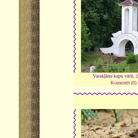
Varakļānu kapu vārti,
Komentēt (0)