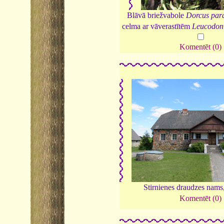
Blāvā briežvabole
Dorcus para
celma ar vāverastītēm
Leucodon 
Komentēt (0)
Stirnienes draudzes nams
Komentēt (0)