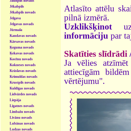
Jaunpils novads
Atlasīto attēlu ska
Jēkabpils
Jēkabpils novads
pilnā izmērā.
Jelgava
Jelgavas novads
Uzklikšķinot
uz 
Jūrmala
informāciju
par ta
Kandavas novads
Kārsavas novads
Ķeguma novads
Skatīties slīdrādi
Ķekavas novads
Kocēnu novads
Ja vēlies atzīmēt 
Kokneses novads
attiecīgām bildē
Krāslavas novads
Krimuldas novads
vērtējumu".
Krustpils novads
Kuldīgas novads
Lielvārdes novads
Liepāja
Līgatnes novads
Limbažu novads
Līvānu novads
Lubānas novads
Ludzas novads