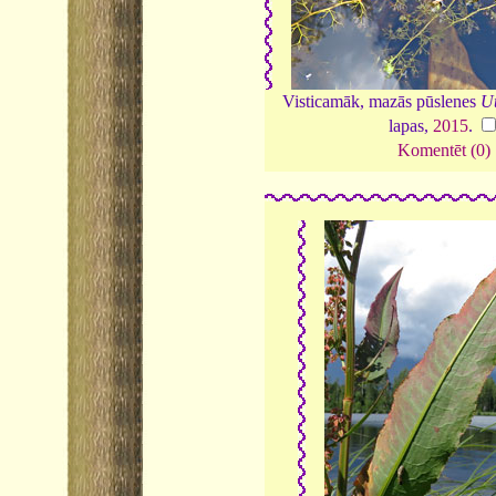
Visticamāk, mazās pūslenes
Ut
lapas,
2015
.
Komentēt (0)