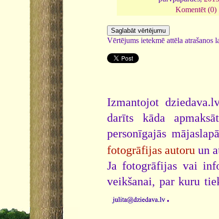
Komentēt (0)
Vērtējums ietekmē attēla atrašanos la
Izmantojot dziedava.lv
darīts kāda apmaksāt
personīgajās mājaslap
fotogrāfijas autoru
un a
Ja fotogrāfijas vai i
veikšanai, par kuru ti
.