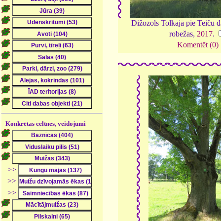
Dižozols Tolkājā pie Teiču d
robežas,
2017
.
Komentēt (0)
Konkrētas celtnes, veidojumi
>>
>>
>>