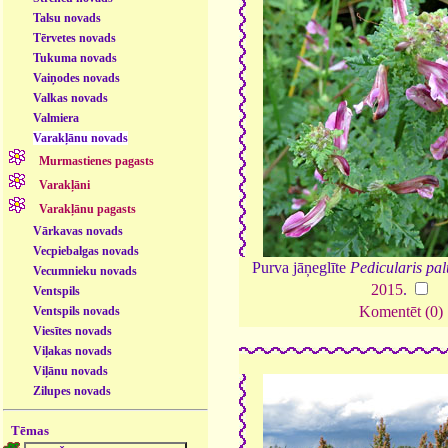
Talsu novads
Tērvetes novads
Tukuma novads
Vaiņodes novads
Valkas novads
Valmiera
Varakļānu novads
Murmastienes pagasts
Varakļāni
Varakļānu pagasts
Vārkavas novads
Vecpiebalgas novads
Purva jāņeglīte
Pedicularis pal
Vecumnieku novads
2015
.
Ventspils
Komentēt (0)
Ventspils novads
Viesītes novads
Viļakas novads
Viļānu novads
Zilupes novads
Tēmas