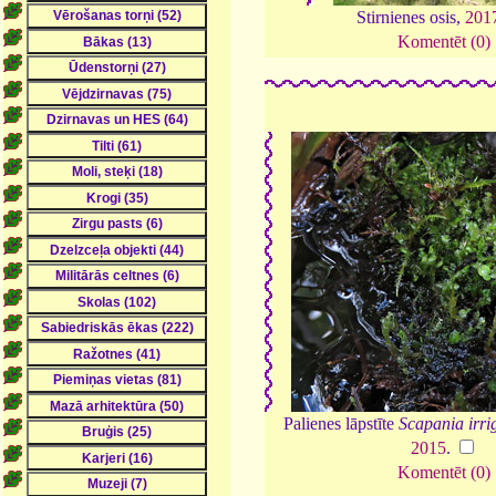
Stirnienes osis,
201
Komentēt (0)
Palienes lāpstīte
Scapania irri
2015
.
Komentēt (0)