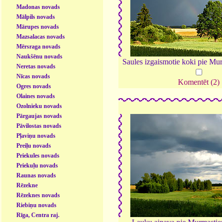
Madonas novads
Mālpils novads
Mārupes novads
Mazsalacas novads
Mērsraga novads
Naukšēnu novads
Saules izgaismotie koki pie Mu
Neretas novads
Nīcas novads
Komentēt (2)
Ogres novads
Olaines novads
Ozolnieku novads
Pārgaujas novads
Pāvilostas novads
Pļaviņu novads
Preiļu novads
Priekules novads
Priekuļu novads
Raunas novads
Rēzekne
Rēzeknes novads
Riebiņu novads
Rīga, Centra raj.