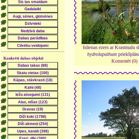
Islienas ezers ar Krastmalu 
hydrolapathum
priekšplān
Konkrēti dabas objekti
Komentēt (0)