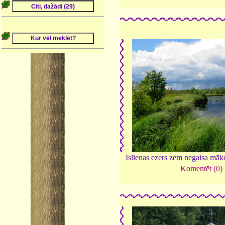
Islienas ezers zem negaisa mā
Komentēt (0)