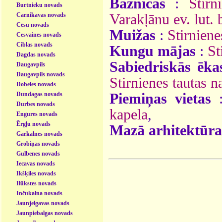
Baznīcas
:
Stir
Burtnieku novads
Carnikavas novads
Varakļānu ev. lut. 
Cēsu novads
Muižas
:
Stirnien
Cesvaines novads
Ciblas novads
Kungu mājas
:
St
Dagdas novads
Sabiedriskās ēka
Daugavpils
Daugavpils novads
Stirnienes tautas 
Dobeles novads
Dundagas novads
Piemiņas vietas
Durbes novads
kapela
,
Engures novads
Ērgļu novads
Mazā arhitektūra
Garkalnes novads
Grobiņas novads
Gulbenes novads
Iecavas novads
Ikšķiles novads
Ilūkstes novads
Inčukalna novads
Jaunjelgavas novads
Jaunpiebalgas novads