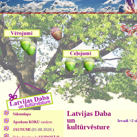
Latvijas Daba
Sākumlapa
un
Ievadi >2 s
Apsekoto KOKU
saraksts
kultūrvēsture
(01.08.2026.)
JAUNUMI