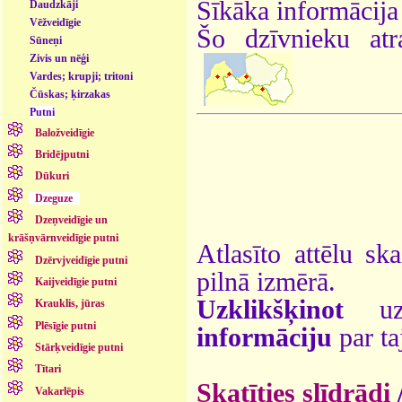
Sīkāka informācija
Daudzkāji
Vēžveidīgie
Šo dzīvnieku atr
Sūneņi
Zivis un nēģi
Vardes; krupji; tritoni
Čūskas; ķirzakas
Putni
Baložveidīgie
Bridējputni
Dūkuri
Dzeguze
Dzeņveidīgie un
krāšņvārnveidīgie putni
Atlasīto attēlu sk
Dzērvjveidīgie putni
pilnā izmērā.
Kaijveidīgie putni
Uzklikšķinot
uz 
Krauklis, jūras
Plēsīgie putni
informāciju
par ta
Stārķveidīgie putni
Tītari
Skatīties slīdrādi
Vakarlēpis