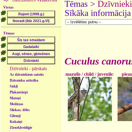
Daba.dziedava.lv
VEIDOTĀJI
Tēmas >
Dzīvnieki
Vietas
Sīkāka informācija
Tēmas
Cuculus canoru
Dzīvnieki - pārskats
pieau
mazulis / child / juvenile
:
Ar dzīvniekiem saistīts
Dzīvnieku attīstība
Sūkļi
Plakantārpi
Matoņi
Medūzas
Sliekas; dēles
Gliemji
Kukaiņi
Zirnekļveidīgie