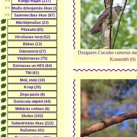
>>
>>
>>
Dzeguzes
Cuculus canorus
ma
Komentēt (0)