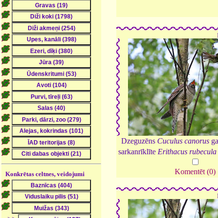
Dzeguzēns
Cuculus canorus
ga
sarkanrīklīte
Erithacus rubecula
Komentēt (0)
Konkrētas celtnes, veidojumi