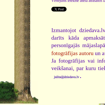
Vērtējums ietekmē attēla atrašanos la
Izmantojot dziedava.lv
darīts kāda apmaksāt
personīgajās mājaslap
fotogrāfijas autoru
un a
Ja fotogrāfijas vai i
veikšanai, par kuru ti
.