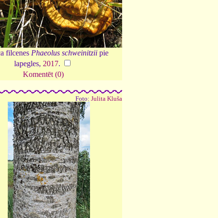
a filcenes
Phaeolus schweinitzii
pie
lapegles,
2017
.
Komentēt (0)
Foto:
Julita Kluša