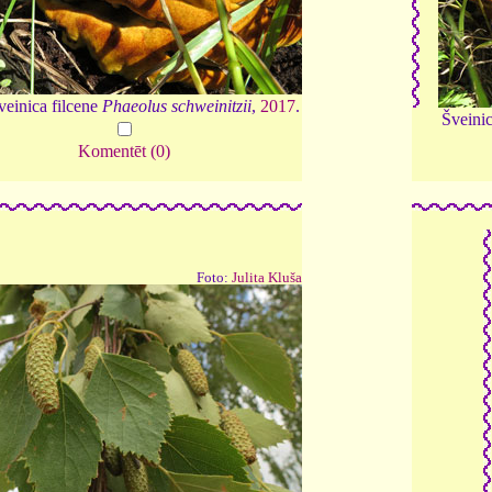
einica filcene
Phaeolus schweinitzii
,
2017
.
Šveinic
Komentēt (0)
Foto:
Julita Kluša