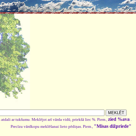
zied %ava
 atdali ar tukšumu. Meklējot arī vārda vidū, priekšā liec %. Piem.,
.
"Misas dižpriede"
Precīzu vārdkopu meklēšanai lieto pēdiņas. Piem.,