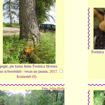
Šveinica 
egle, pie kuras lielas Šveinica filcenes
s schweinitzii
- vecas un jaunas,
2017
.
Komentēt (0)
Foto:
Julita Kluša