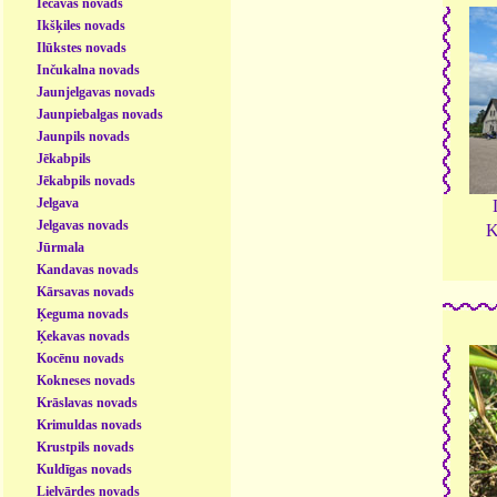
Iecavas novads
Ikšķiles novads
Ilūkstes novads
Inčukalna novads
Jaunjelgavas novads
Jaunpiebalgas novads
Jaunpils novads
Jēkabpils
Jēkabpils novads
Jelgava
Jelgavas novads
K
Jūrmala
Kandavas novads
Kārsavas novads
Ķeguma novads
Ķekavas novads
Kocēnu novads
Kokneses novads
Krāslavas novads
Krimuldas novads
Krustpils novads
Kuldīgas novads
Lielvārdes novads