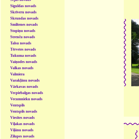
Siguldas novads
Skrīveru novads
Skrundas novads
Smiltenes novads
Stopiņu novads
Strenču novads
Talsu novads
Tērvetes novads
Tukuma novads
Vaiņodes novads
Valkas novads
Valmiera
Varakļānu novads
Vārkavas novads
Vecpiebalgas novads
Vecumnieku novads
Ventspils
Ventspils novads
Viesītes novads
Viļakas novads
Viļānu novads
Zilupes novads