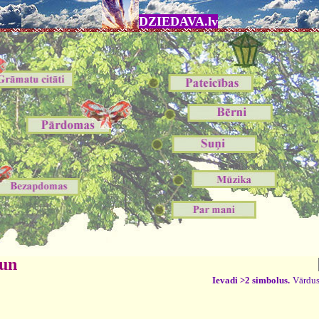
DZIEDAVA.lv
 un
Ievadi >2 simbolus.
Vārdus