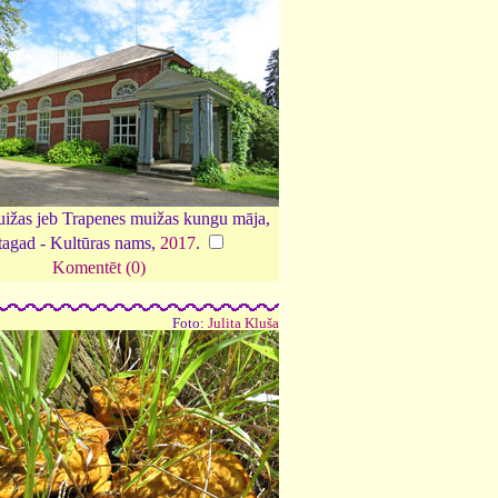
žas jeb Trapenes muižas kungu māja,
tagad - Kultūras nams,
2017
.
Komentēt (0)
Foto:
Julita Kluša