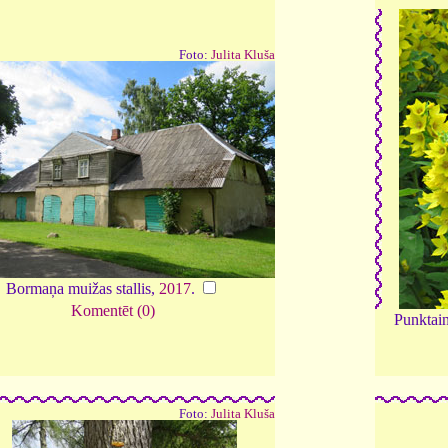
Foto:
Julita Kluša
Bormaņa muižas stallis,
2017
.
Komentēt (0)
Punktain
Foto:
Julita Kluša