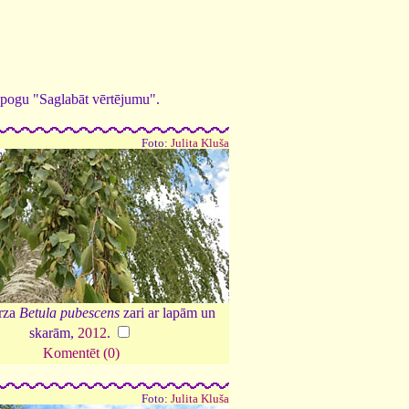
ed pogu "Saglabāt vērtējumu".
Foto:
Julita Kluša
rza
Betula pubescens
zari ar lapām un
skarām,
2012
.
Komentēt (0)
Foto:
Julita Kluša