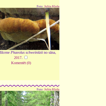
Foto:
Julita Kluša
filcene
Phaeolus schweinitzii
no sāna,
2017
.
Komentēt (0)
Foto:
Julita Kluša