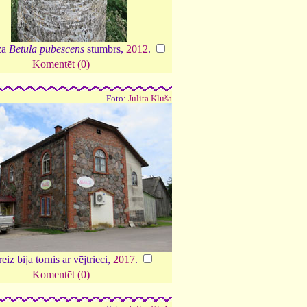
za
Betula pubescens
stumbrs,
2012
.
Komentēt (0)
Foto:
Julita Kluša
eiz bija tornis ar vējtrieci,
2017
.
Komentēt (0)