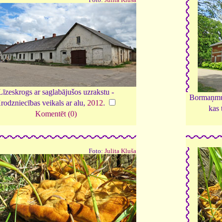
Līzeskrogs ar saglabājušos uzrakstu -
Bormaņmui
rodzniecības veikals ar alu,
2012
.
kas 
Komentēt (0)
Foto:
Julita Kluša