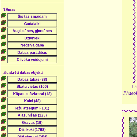
Tēmas
Konkrēti dabas objekti
Lap
Phaeolu