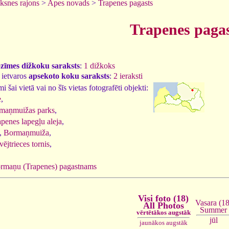
ksnes rajons
>
Apes novads
>
Trapenes pagasts
Trapenes pagas
ozīmes dižkoku saraksts
:
1 dižkoks
 ietvaros
apsekoto koku saraksts
:
2 ieraksti
 šai vietā vai no šīs vietas fotografēti objekti:
e
,
maņmuižas parks
,
apenes lapegļu aleja
,
,
Bormaņmuiža
,
ējtrieces tornis
,
rmaņu (Trapenes) pagastnams
Visi foto (18)
Vasara (18
All Photos
Summer
vērtētākos augstāk
jūl
jaunākos augstāk