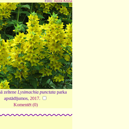
Foto:
Julita Kluša
ā zeltene
Lysimachia punctata
parka
apstādījumos,
2017
.
Komentēt (0)