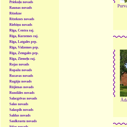
Priekuļu novads
Purv
Raunas novads
Rēzekne
Rēzeknes novads
Riebiņu novads
Rīga, Centra raj.
Rīga, Kurzemes raj.
Rīga, Latgales prp.
Rīga, Vidzemes prp.
Rīga, Zemgales prp.
Rīga, Ziemeļu raj.
Rojas novads
Ropažu novads
Rucavas novads
Rugāju novads
Rūjienas novads
Rundāles novads
Salacgrīvas novads
Āda
Salas novads
Salaspils novads
Saldus novads
Saulkrastu novads
Sējas novads