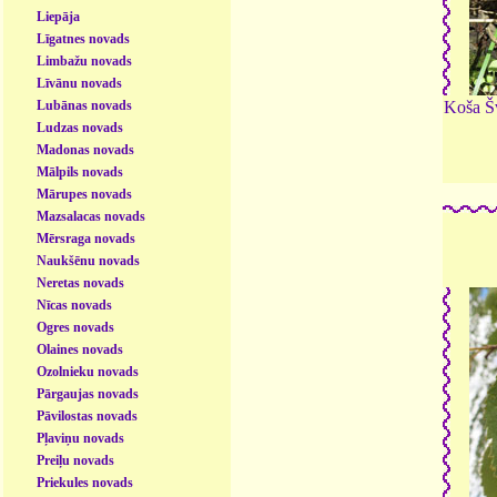
Liepāja
Līgatnes novads
Limbažu novads
Līvānu novads
Koša Šv
Lubānas novads
Ludzas novads
Madonas novads
Mālpils novads
Mārupes novads
Mazsalacas novads
Mērsraga novads
Naukšēnu novads
Neretas novads
Nīcas novads
Ogres novads
Olaines novads
Ozolnieku novads
Pārgaujas novads
Pāvilostas novads
Pļaviņu novads
Preiļu novads
Priekules novads