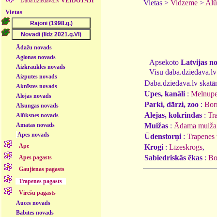
Daba.dziedava.lv
VEIDOTĀJI
Vietas >
Vidzeme
>
Alū
Vietas
Ādažu novads
Aglonas novads
Apsekoto
Latvijas n
Aizkraukles novads
Visu daba.dziedava.lv
Aizputes novads
Daba.dziedava.lv skatāmi
Aknīstes novads
Upes, kanāli
:
Melnup
Alojas novads
Parki, dārzi, zoo
:
Bor
Alsungas novads
Alejas, kokrindas
:
Tr
Alūksnes novads
Amatas novads
Muižas
:
Ādama muiža
Apes novads
Ūdenstorņi
:
Trapenes v
Ape
Krogi
:
Līzeskrogs
,
Sabiedriskās ēkas
:
Bo
Apes pagasts
Gaujienas pagasts
Trapenes pagasts
Virešu pagasts
Auces novads
Babītes novads