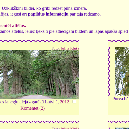
8. Uzklikšķini bildei, ko gribi redzēt pilnā izmērā.
fijas, iegūsi arī
papildus informāciju
par tajā redzamo.
ntēt attēlus.
tīkamos attēlus, ieliec ķeksīti pie attiecīgām bildēm un lapas apakšā spi
Foto:
Julita Kluša
Purva bē
es lapegļu aleja - garākā Latvijā,
2012
.
Komentēt (2)
Foto:
Julita Kluša