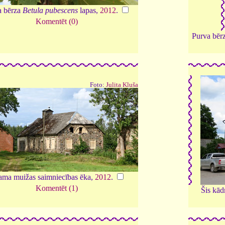
a bērza
Betula pubescens
lapas,
2012
.
Komentēt (0)
Purva bēr
Foto:
Julita Kluša
ma muižas saimniecības ēka,
2012
.
Komentēt (1)
Šis kādr