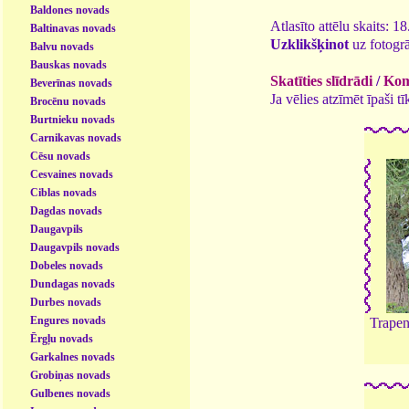
Baldones novads
Atlasīto attēlu skaits: 1
Baltinavas novads
Uzklikšķinot
uz fotogrā
Balvu novads
Bauskas novads
Skatīties slīdrādi
/
Kome
Beverīnas novads
Ja vēlies atzīmēt īpaši 
Brocēnu novads
Burtnieku novads
Carnikavas novads
Cēsu novads
Cesvaines novads
Ciblas novads
Dagdas novads
Daugavpils
Daugavpils novads
Dobeles novads
Dundagas novads
Durbes novads
Engures novads
Trapen
Ērgļu novads
Garkalnes novads
Grobiņas novads
Gulbenes novads