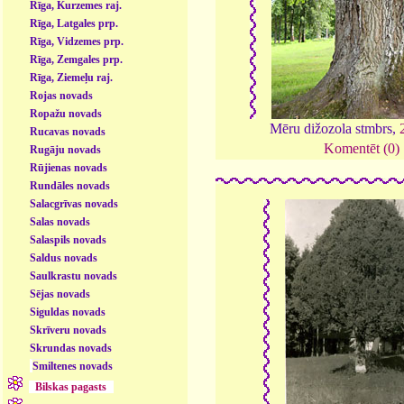
Rīga, Kurzemes raj.
Rīga, Latgales prp.
Rīga, Vidzemes prp.
Rīga, Zemgales prp.
Rīga, Ziemeļu raj.
Rojas novads
Ropažu novads
Mēru dižozola stmbrs,
Rucavas novads
Komentēt (0)
Rugāju novads
Rūjienas novads
Rundāles novads
Salacgrīvas novads
Salas novads
Salaspils novads
Saldus novads
Saulkrastu novads
Sējas novads
Siguldas novads
Skrīveru novads
Skrundas novads
Smiltenes novads
Bilskas pagasts