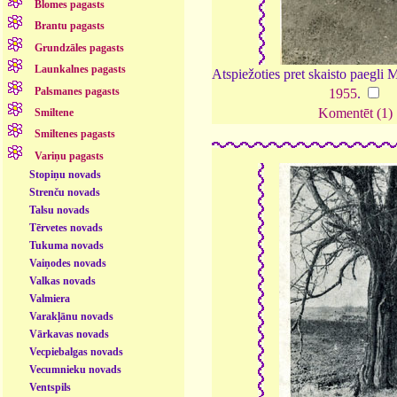
Blomes pagasts
Brantu pagasts
Grundzāles pagasts
Launkalnes pagasts
Atspiežoties pret skaisto paegli
Palsmanes pagasts
1955
.
Komentēt (1)
Smiltene
Smiltenes pagasts
Variņu pagasts
Stopiņu novads
Strenču novads
Talsu novads
Tērvetes novads
Tukuma novads
Vaiņodes novads
Valkas novads
Valmiera
Varakļānu novads
Vārkavas novads
Vecpiebalgas novads
Vecumnieku novads
Ventspils