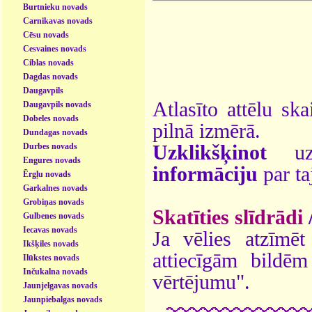
Burtnieku novads
Carnikavas novads
Cēsu novads
Cesvaines novads
Ciblas novads
Dagdas novads
Daugavpils
Atlasīto attēlu ska
Daugavpils novads
Dobeles novads
pilnā izmērā.
Dundagas novads
Durbes novads
Uzklikšķinot
uz 
Engures novads
informāciju
par ta
Ērgļu novads
Garkalnes novads
Grobiņas novads
Skatīties slīdrādi
Gulbenes novads
Iecavas novads
Ja vēlies atzīmēt 
Ikšķiles novads
attiecīgām bildē
Ilūkstes novads
Inčukalna novads
vērtējumu".
Jaunjelgavas novads
Jaunpiebalgas novads