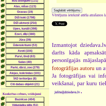
Vērtējums ietekmē attēla atrašanos la
Izmantojot dziedava.lv
darīts kāda apmaksāt
personīgajās mājaslap
fotogrāfijas autoru
un a
Ja fotogrāfijas vai i
veikšanai, par kuru ti
.
Konkrētas celtnes, veidojumi