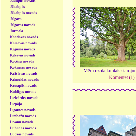
Jaunpils novads
Jēkabpils
Jēkabpils novads
Jelgava
Jelgavas novads
Jūrmala
Kandavas novads
Kārsavas novads
Ķeguma novads
Ķekavas novads
Kocēnu novads
Kokneses novads
Mēru ozola kuplais staroj
Krāslavas novads
Komentēt (1)
Krimuldas novads
Krustpils novads
Kuldīgas novads
Lielvārdes novads
Liepāja
Līgatnes novads
Limbažu novads
Līvānu novads
Lubānas novads
Ludzas novads