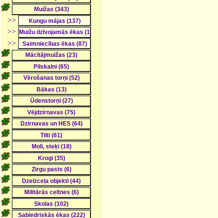
>>
>>
>>