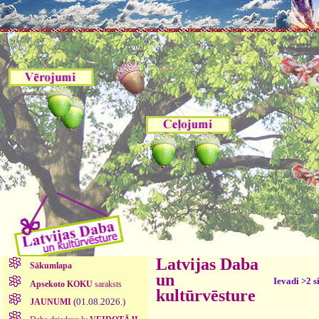
Latvijas Daba
Sākumlapa
un
Ievadi >2 s
Apsekoto KOKU
saraksts
kultūrvēsture
(01.08.2026.)
JAUNUMI