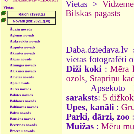
Daba.dziedava.lv
VEIDOTĀJI
Vietas >
Vidzeme
Vietas
Bilskas pagasts
Ādažu novads
Aglonas novads
Aizkraukles novads
Daba.dziedava.lv 
Aizputes novads
Aknīstes novads
vietas fotografēti o
Alojas novads
Alsungas novads
Diži koki
:
Mēra 
Alūksnes novads
ozols
,
Stapriņu kad
Amatas novads
Apes novads
Apsekoto
Auces novads
saraksts
:
5 dižkok
Babītes novads
Baldones novads
Upes, kanāli
:
Gru
Baltinavas novads
Balvu novads
Parki, dārzi, zoo
Bauskas novads
Muižas
:
Mēru mu
Beverīnas novads
Brocēnu novads