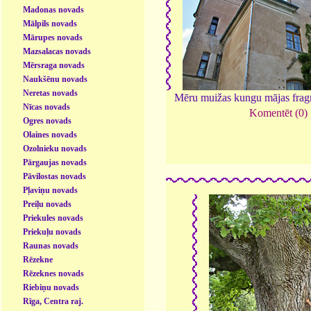
Madonas novads
Mālpils novads
Mārupes novads
Mazsalacas novads
Mērsraga novads
Naukšēnu novads
Neretas novads
Mēru muižas kungu mājas fra
Nīcas novads
Komentēt (0)
Ogres novads
Olaines novads
Ozolnieku novads
Pārgaujas novads
Pāvilostas novads
Pļaviņu novads
Preiļu novads
Priekules novads
Priekuļu novads
Raunas novads
Rēzekne
Rēzeknes novads
Riebiņu novads
Rīga, Centra raj.