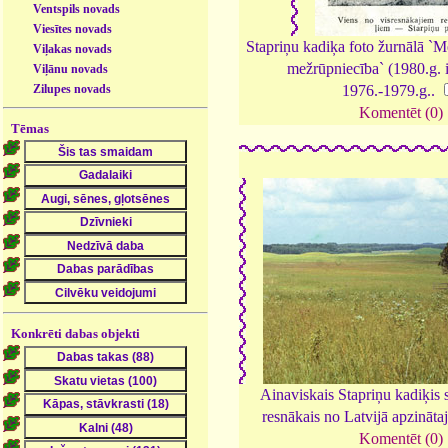
Ventspils novads
Viesītes novads
Stapriņu kadiķa foto žurnālā `
Viļakas novads
mežrūpniecība` (1980.g. 
Viļānu novads
Zilupes novads
1976.-1979.g..
Komentēt (0)
Tēmas
Konkrēti dabas objekti
Ainaviskais Stapriņu kadiķis s
resnākais no Latvijā apzināta
Komentēt (0)