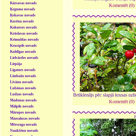
Kārsavas novads
Komentēt (0)
Ķeguma novads
Ķekavas novads
Kocēnu novads
Kokneses novads
Krāslavas novads
Krimuldas novads
Krustpils novads
Kuldīgas novads
Lielvārdes novads
Liepāja
Līgatnes novads
Limbažu novads
Līvānu novads
Lubānas novads
Ludzas novads
Brūklenājs pēc slapjā krusas uz
Madonas novads
Komentēt (0)
Mālpils novads
Mārupes novads
Mazsalacas novads
Mērsraga novads
Naukšēnu novads