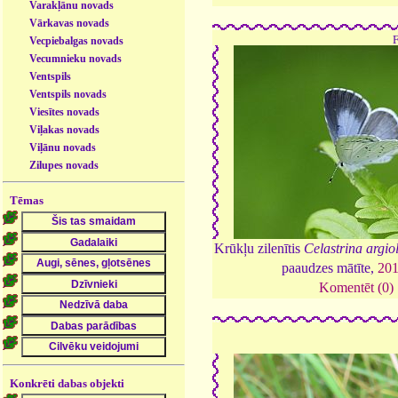
Varakļānu novads
Vārkavas novads
Vecpiebalgas novads
Vecumnieku novads
Ventspils
Ventspils novads
Viesītes novads
Viļakas novads
Viļānu novads
Zilupes novads
Tēmas
Krūkļu zilenītis
Celastrina argio
paaudzes mātīte,
20
Komentēt (0)
Konkrēti dabas objekti