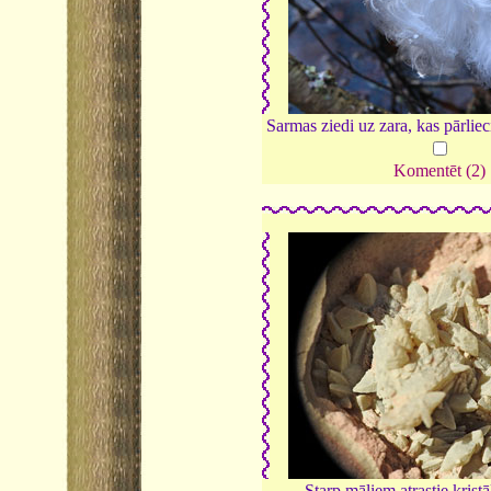
Sarmas ziedi uz zara, kas pārlie
Komentēt (2)
Starp māliem atrastie kristā