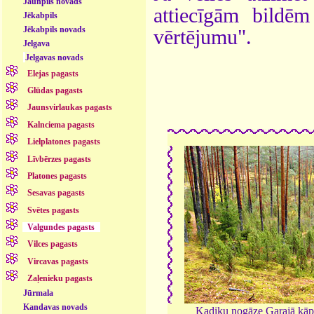
Jaunpils novads
attiecīgām bildē
Jēkabpils
Jēkabpils novads
vērtējumu".
Jelgava
Jelgavas novads
Elejas pagasts
Glūdas pagasts
Jaunsvirlaukas pagasts
Kalnciema pagasts
Lielplatones pagasts
Līvbērzes pagasts
Platones pagasts
Sesavas pagasts
Svētes pagasts
Valgundes pagasts
Vilces pagasts
Vircavas pagasts
Zaļenieku pagasts
Jūrmala
Kandavas novads
Kadiķu nogāze Garajā kā