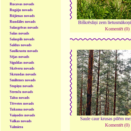
Rucavas novads
Rugāju novads
Rūjienas novads
Rundāles novads
Biškrēsliņi zem lietusmāko
Salacgrīvas novads
Komentēt (0)
Salas novads
Salaspils novads
Saldus novads
Saulkrastu novads
Sējas novads
Siguldas novads
Skrīveru novads
Skrundas novads
Smiltenes novads
Stopiņu novads
Strenču novads
Talsu novads
Tērvetes novads
Tukuma novads
Vaiņodes novads
Saule caur krusas pilēm me
Valkas novads
Komentēt (0)
Valmiera