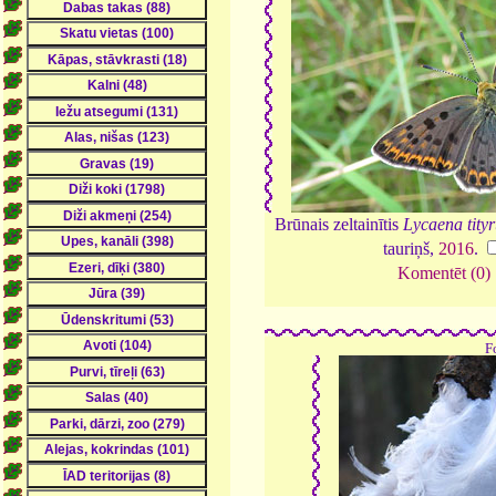
Brūnais zeltainītis
Lycaena tity
tauriņš,
2016
.
Komentēt (0)
F