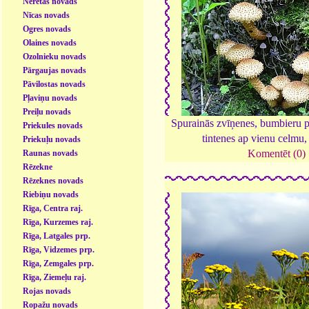
Neretas novads
Nīcas novads
Ogres novads
Olaines novads
Ozolnieku novads
Pārgaujas novads
Pāvilostas novads
Pļaviņu novads
Preiļu novads
Spurainās zvīņenes, bumbieru p
Priekules novads
tintenes ap vienu celmu
Priekuļu novads
Komentēt (0)
Raunas novads
Rēzekne
Rēzeknes novads
Riebiņu novads
Rīga, Centra raj.
Rīga, Kurzemes raj.
Rīga, Latgales prp.
Rīga, Vidzemes prp.
Rīga, Zemgales prp.
Rīga, Ziemeļu raj.
Rojas novads
Ropažu novads