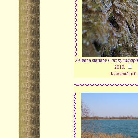
Zeltainā starlape
Campyliadelph
2019
.
Komentēt (0)