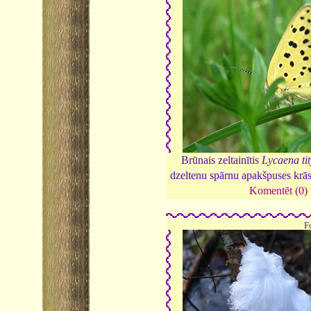
Brūnais zeltainītis
Lycaena ti
dzeltenu spārnu apakšpuses kr
Komentēt (0)
F