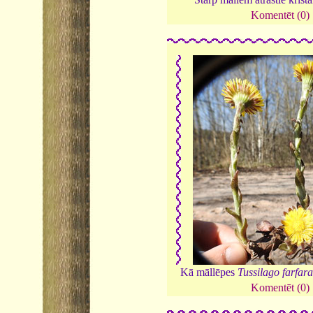
Komentēt (0)
Kā māllēpes
Tussilago farfar
Komentēt (0)