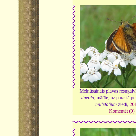
Melnūsainais pļavas resngalv
lineola
, mātīte, uz parastā p
millefolium
ziedi,
20
Komentēt (0)