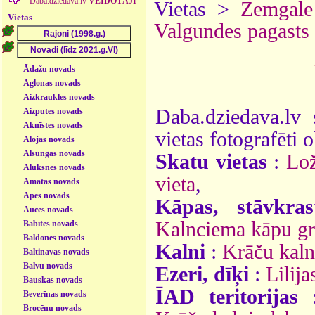
Daba.dziedava.lv
VEIDOTĀJI
Vietas >
Zemgale
Vietas
Valgundes pagasts
Ādažu novads
Aglonas novads
Aizkraukles novads
Daba.dziedava.lv 
Aizputes novads
Aknīstes novads
vietas fotografēti o
Alojas novads
Alsungas novads
Skatu vietas
:
Lož
Alūksnes novads
vieta
,
Amatas novads
Apes novads
Kāpas, stāvkras
Auces novads
Kalnciema kāpu g
Babītes novads
Baldones novads
Kalni
:
Krāču kaln
Baltinavas novads
Balvu novads
Ezeri, dīķi
:
Lilija
Bauskas novads
ĪAD teritorijas
Beverīnas novads
Brocēnu novads