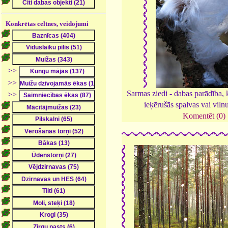
Konkrētas celtnes, veidojumi
>>
>>
Sarmas ziedi - dabas parādība, 
>>
ieķērušās spalvas vai viln
Komentēt (0)