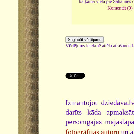
kaļķainā vietā pie Sahalīnes 
Komentēt (0)
Vērtējums ietekmē attēla atrašanos la
Izmantojot dziedava.lv
darīts kāda apmaksāt
personīgajās mājaslap
fotogrāfijas autoru
un a