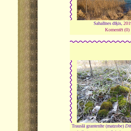
Sahalīnes dīķis,
201
Komentēt (0)
Trauslā grantenīte (matzobe)
Dit