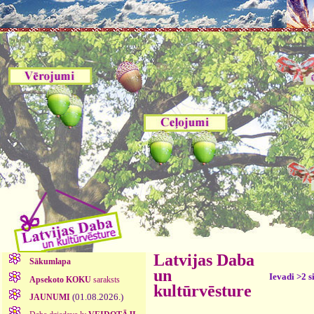
Latvijas Daba
Sākumlapa
un
Ievadi >2 s
Apsekoto KOKU
saraksts
kultūrvēsture
(01.08.2026.)
JAUNUMI