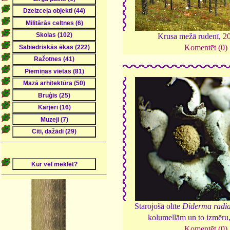
Krusa mežā rudenī,
2
Komentēt (0)
Starojošā olīte
Diderma radi
kolumellām un to izmēru
Komentēt (0)