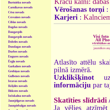
Krāču kalni: dabas
Burtnieku novads
Vērošanas torņi
Carnikavas novads
Cēsu novads
Karjeri
:
Kalnciem
Cesvaines novads
Ciblas novads
Dagdas novads
Daugavpils
Visi foto
Daugavpils novads
All Pho
Dobeles novads
vērtētākos a
Dundagas novads
jaunākos au
Durbes novads
Engures novads
Atlasīto attēlu ska
Ērgļu novads
Garkalnes novads
pilnā izmērā.
Grobiņas novads
Uzklikšķinot
uz 
Gulbenes novads
Iecavas novads
informāciju
par ta
Ikšķiles novads
Ilūkstes novads
Inčukalna novads
Skatīties slīdrādi
Jaunjelgavas novads
Jaunpiebalgas novads
Ja vēlies atzīmēt 