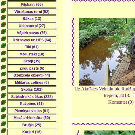
Uz Aknīstes Velnalu pie Radžup
trepēm,
2013
.
Komentēt (0)