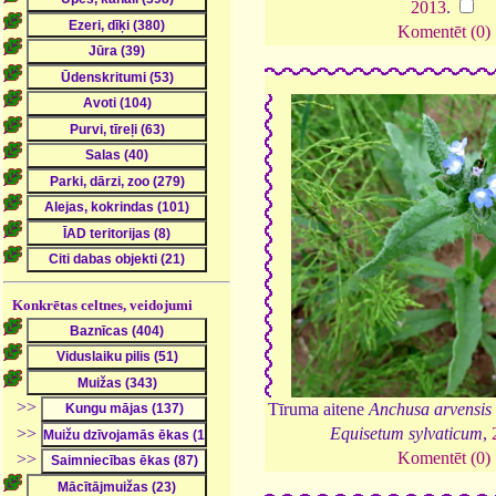
2013
.
Komentēt (0)
Konkrētas celtnes, veidojumi
>>
Tīruma aitene
Anchusa arvensis
>>
Equisetum sylvaticum
,
Komentēt (0)
>>