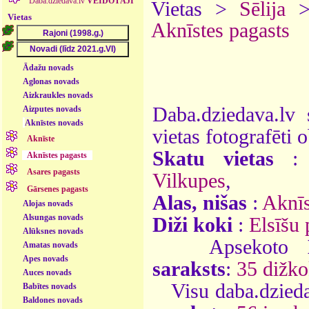
Daba.dziedava.lv
VEIDOTĀJI
Vietas >
Sēlija
Vietas
Aknīstes pagasts
Ādažu novads
Aglonas novads
Aizkraukles novads
Daba.dziedava.lv 
Aizputes novads
Aknīstes novads
vietas fotografēti o
Aknīste
Skatu vietas
Aknīstes pagasts
Asares pagasts
Vilkupes
,
Gārsenes pagasts
Alas, nišas
:
Aknīs
Alojas novads
Alsungas novads
Diži koki
:
Elsīšu 
Alūksnes novads
Apsekoto
Amatas novads
Apes novads
saraksts
:
35 dižko
Auces novads
Visu daba.dzieda
Babītes novads
Baldones novads