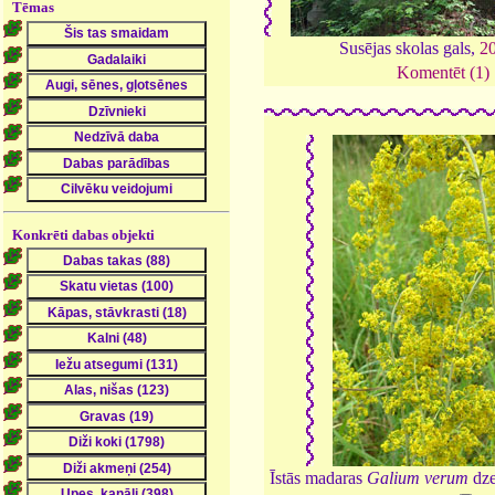
Tēmas
Susējas skolas gals,
2
Komentēt (1)
Konkrēti dabas objekti
Īstās madaras
Galium verum
dze