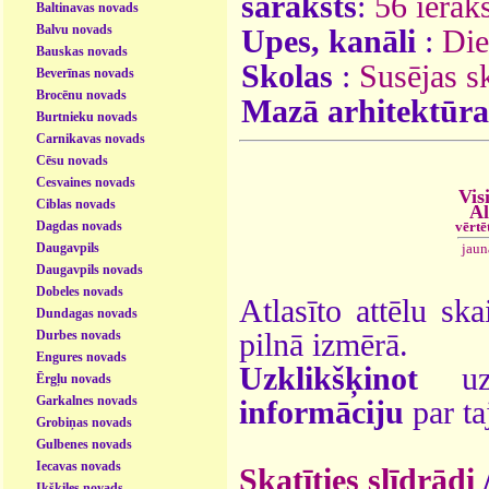
saraksts
:
56 ieraks
Baltinavas novads
Balvu novads
Upes, kanāli
:
Die
Bauskas novads
Skolas
:
Susējas s
Beverīnas novads
Brocēnu novads
Mazā arhitektūra
Burtnieku novads
Carnikavas novads
Cēsu novads
Cesvaines novads
Vis
Ciblas novads
Al
vērtē
Dagdas novads
jaun
Daugavpils
Daugavpils novads
Dobeles novads
Atlasīto attēlu ska
Dundagas novads
pilnā izmērā.
Durbes novads
Engures novads
Uzklikšķinot
uz 
Ērgļu novads
Garkalnes novads
informāciju
par ta
Grobiņas novads
Gulbenes novads
Iecavas novads
Skatīties slīdrādi
Ikšķiles novads