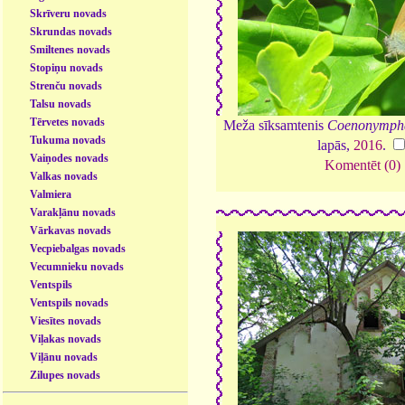
Skrīveru novads
Skrundas novads
Smiltenes novads
Stopiņu novads
Strenču novads
Talsu novads
Tērvetes novads
Meža sīksamtenis
Coenonympha
Tukuma novads
lapās,
2016
.
Vaiņodes novads
Komentēt (0)
Valkas novads
Valmiera
Varakļānu novads
Vārkavas novads
Vecpiebalgas novads
Vecumnieku novads
Ventspils
Ventspils novads
Viesītes novads
Viļakas novads
Viļānu novads
Zilupes novads