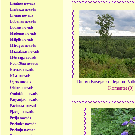
Līgatnes novads
Limbažu novads
Līvānu novads
Lubānas novads
Ludzas novads
Madonas novads
Mālpils novads
Mārupes novads
Mazsalacas novads
Mērsraga novads
Naukšēnu novads
Neretas novads
Nīcas novads
Dienvidsusējas senleja pie Vi
Ogres novads
Olaines novads
Komentēt (0)
Ozolnieku novads
Pārgaujas novads
Pāvilostas novads
Pļaviņu novads
Preiļu novads
Priekules novads
Priekuļu novads