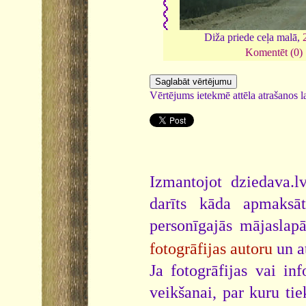
Diža priede ceļa malā,
Komentēt (0)
Vērtējums ietekmē attēla atrašanos la
Izmantojot dziedava.lv
darīts kāda apmaksāt
personīgajās mājaslap
fotogrāfijas autoru
un a
Ja fotogrāfijas vai i
veikšanai, par kuru ti