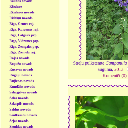
Raunas novads
Rēzekne
Rēzeknes novads
Riebiņu novads
Rīga, Centra raj.
Rīga, Kurzemes raj.
Rīga, Latgales prp.
Rīga, Vidzemes prp.
Rīga, Zemgales prp.
Rīga, Ziemeļu raj.
Rojas novads
Strēļu pulkstenīte
Campanula 
Ropažu novads
augumā,
2013
.
Rucavas novads
Rugāju novads
Komentēt (0)
Rūjienas novads
Rundāles novads
Salacgrīvas novads
Salas novads
Salaspils novads
Saldus novads
Saulkrastu novads
Sējas novads
Siguldas novads