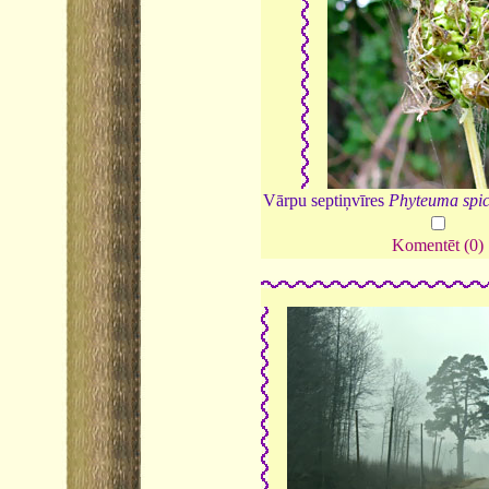
Vārpu septiņvīres
Phyteuma spi
Komentēt (0)