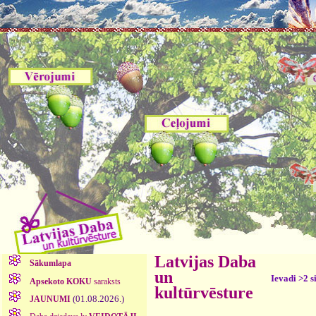
Latvijas Daba
Sākumlapa
un
Ievadi >2 s
Apsekoto KOKU
saraksts
kultūrvēsture
(01.08.2026.)
JAUNUMI