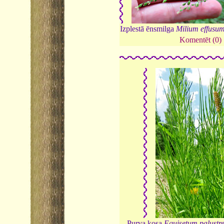
Izplestā ēnsmilga
Milium effusu
Komentēt (0)
Purva kosa
Equisetum palustr