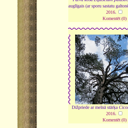
auglīgais (ar sporu sastatu galto
2016
.
Komentēt (0)
Dižpriede ar melnā stārķa
Cico
2016
.
Komentēt (0)