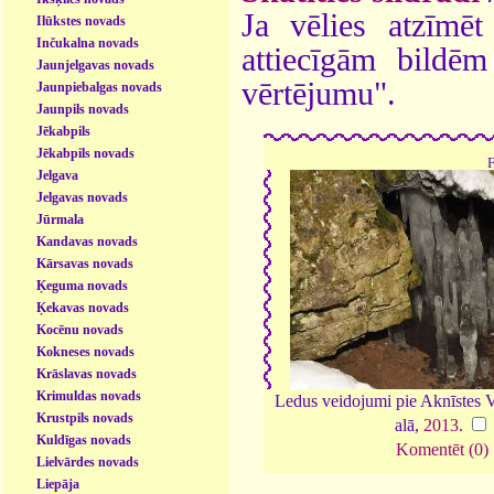
Ja vēlies atzīmēt 
Ilūkstes novads
Inčukalna novads
attiecīgām bildē
Jaunjelgavas novads
vērtējumu".
Jaunpiebalgas novads
Jaunpils novads
Jēkabpils
Jēkabpils novads
Jelgava
Jelgavas novads
Jūrmala
Kandavas novads
Kārsavas novads
Ķeguma novads
Ķekavas novads
Kocēnu novads
Kokneses novads
Krāslavas novads
Krimuldas novads
Ledus veidojumi pie Aknīstes V
Krustpils novads
alā,
2013
.
Kuldīgas novads
Komentēt (0)
Lielvārdes novads
Liepāja