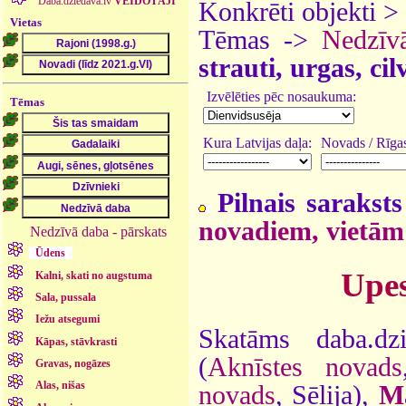
Daba.dziedava.lv
VEIDOTĀJI
Konkrēti objekti >
Vietas
Tēmas ->
Nedzīv
strauti, urgas, ci
Izvēlēties pēc nosaukuma:
Tēmas
Kura Latvijas daļa:
Novads / Rīgas
Pilnais saraksts
novadiem, vietām
Nedzīvā daba - pārskats
Ūdens
Upes
Kalni, skati no augstuma
Sala, pussala
Iežu atsegumi
Skatāms daba.dz
Kāpas, stāvkrasti
(
Aknīstes novads
Gravas, nogāzes
Alas, nišas
novads
, Sēlija),
Ma