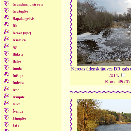
Grundmaņu strauts
Gružupīte
Hapaka grāvis
Iča
Iecava (upe)
Iesalnīca
Iģe
Ilūkste
Ilziķe
Neretas ūdenskrātuves DR gals 
Imula
2014
.
Inčupe
Komentēt (0)
Indrica
Irbe
Iršupīte
Īslīce
Īvande
Jāņupīte
Jaša