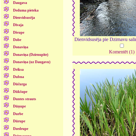
Daugava
Deduma pieteka
Dienvidsusēja
Dīvaja
Divupe
Dienvidsusēja pie Dzirnavu sal
Dobe
Donaviņa
Komentēt (1)
Donaviņa (Dzirnupīte)
Donaviņa (uz Daugavu)
Driksa
Dubna
Dūčurga
Dūkšupe
Duntes strauts
Dūņupe
Durbe
Dūrupe
Dzedrupe
Dzirnavupe