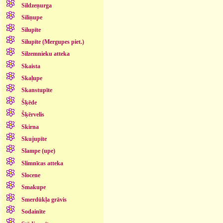
Sildzeņurga
Siliņupe
Silupīte
Silupīte (Mergupes piet.)
Silzemnieku atteka
Skaista
Skaļupe
Skanstupīte
Šķēde
Šķērvelis
Skirna
Skujupīte
Slampe (upe)
Slimnīcas atteka
Slocene
Smakupe
Smerdūkļa grāvis
Sodainīte