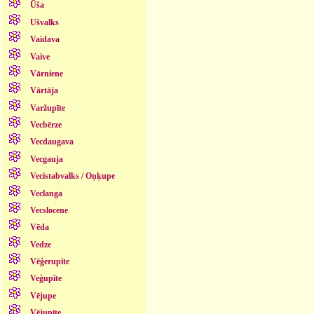
Ūša
Ušvalks
Vaidava
Vaive
Vārniene
Vārtāja
Varžupīte
Vecbērze
Vecdaugava
Vecgauja
Vecistabvalks / Oņķupe
Veclanga
Vecslocene
Vēda
Vedze
Vēģerupīte
Veģupīte
Vējupe
Vējupīte