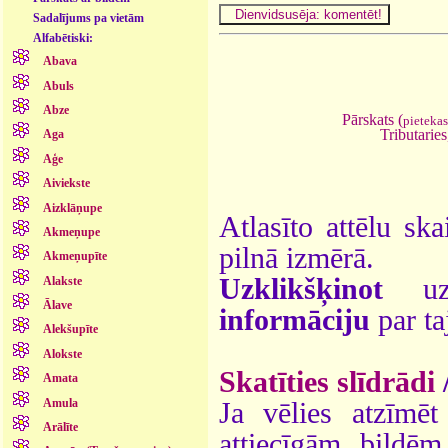
Sadalījums pa vietām
Alfabētiski:
Abava
Abuls
Abze
Pārskats (
pieteka
Tributaries
Aga
Aģe
Aiviekste
Aizklāņupe
Atlasīto attēlu ska
Akmeņupe
pilnā izmērā.
Akmeņupīte
Uzklikšķinot
uz 
Alakste
Ālave
informāciju
par ta
Alekšupīte
Alokste
Skatīties slīdrādi
Amata
Amula
Ja vēlies atzīmēt 
Arālīte
attiecīgām bildē