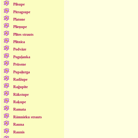
Pilsupe
Pitragsupe
Platone
Plieņupe
Plītes strauts
Plītnīca
Podvāze
Poguļanka
Prūsene
Pupaļurga
Radžupe
Raģupīte
Rākstupe
Raķupe
Ramata
Rāmnieku strauts
Rauna
Raunis