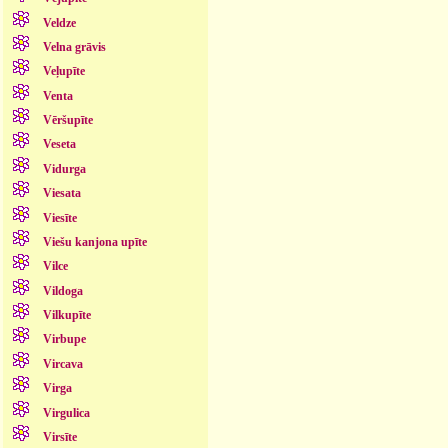
Veldze
Velna grāvis
Veļupīte
Venta
Vēršupīte
Veseta
Vidurga
Viesata
Viesīte
Viešu kanjona upīte
Vilce
Vildoga
Vilkupīte
Virbupe
Vircava
Virga
Virgulica
Virsīte