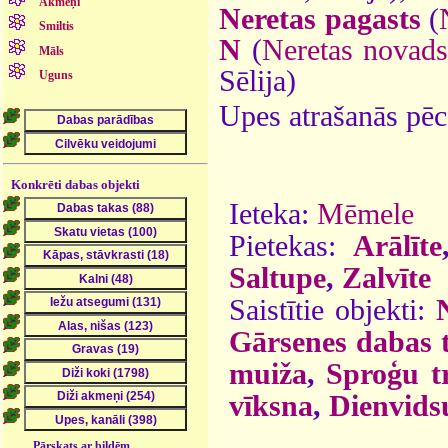
Akmeņi
Neretas pagasts
(
Smiltis
N
(
Neretas novad
Māls
Sēlija)
Uguns
Upes atrašanās pēc
Konkrēti dabas objekti
Ieteka:
Mēmele
Pietekas:
Arālīte
Saltupe
,
Zalvīte
Saistītie objekti:
Gārsenes dabas 
muiža
,
Sproģu tr
vīksna
,
Dienvidsu
Pārskats ar bildēm