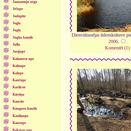
Jaunzemju urga
Ječupe
Jodupīte
Jogla
Jugla
Dienvidsusējas ūdenskrātuve pi
Juglas kanāls
2006
.
Julla
Komentēt (1)
Jurģupe
Kalamecu upe
Kalnupe
Kalupe
Kančupe
Karikste
Kārtiņa
Kaucīte
Kauguru kanāls
Kauliņupe
Kausupe
Ķekavas upe