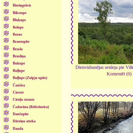
Bieriņgrāvis
Bikstupe
Bluķupe
Bolupe
Borne
Brantupīte
Brasla
Brasliņa
Bukupe
Dienvidsusējas senleja pie Vi
Buļļupe
Komentēt (0)
Buļļupe (Zulpju upīte)
Čaušica
Ciecere
Cīruļu strauts
Čodarāna (Rūbežneica)
Dančupīte
Dārziņu atteka
Dauda