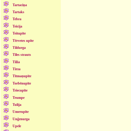
Tartaciņa
Tartaks
Tebra
Teicija
Teitupīte
Tērvetes upīte
Tildurga
Tīles strauts
Tilža
Tirza
Tītmaņupīte
Torbēnupīte
Triecupīte
Trumpe
Tulija
Umerupīte
Unģenurga
Upele