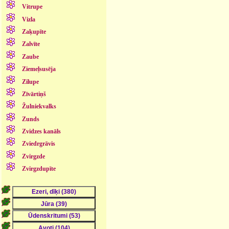
Vitrupe
Vizla
Zaķupīte
Zalvīte
Zaube
Ziemeļsusēja
Zilupe
Zīvārtiņš
Žulniekvalks
Zunds
Zvidzes kanāls
Zviedrgrāvis
Zvirgzde
Zvirgzdupīte