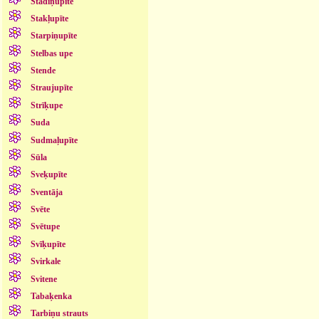
Stādiņupīte
Stakļupīte
Starpiņupīte
Stelbas upe
Stende
Straujupīte
Strīķupe
Suda
Sudmaļupīte
Sūla
Sveķupīte
Sventāja
Svēte
Svētupe
Svīķupīte
Svirkale
Svitene
Tabaķenka
Tarbiņu strauts