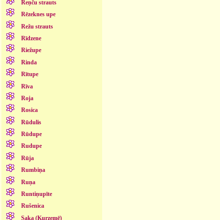
Reņču strauts
Rēzeknes upe
Režu strauts
Rīdzene
Riežupe
Rinda
Rītupe
Rīva
Roja
Rosica
Rūdulis
Rūdupe
Rudupe
Rūja
Rumbiņa
Ruņa
Runtiņupīte
Rušenica
Saka (Kurzemē)