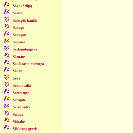
Saka (Sēlijā)
Salaca
Salaspils kanāls
Saltupe
Saltupīte
Sapraša
Sarkandaugava
Sārnate
Saulkrastu mazurga
Sauna
Seda
Sedumvalks
Sēmes upe
Sērupīte
Sēržu valks
Sesava
Sidrabe
Silakroga grāvis