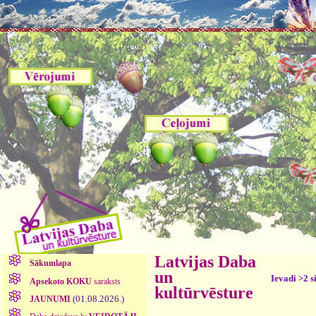
Latvijas Daba
Sākumlapa
un
Ievadi >2 s
Apsekoto KOKU
saraksts
kultūrvēsture
(01.08.2026.)
JAUNUMI