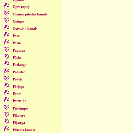
Ogre (upe)
Olaines pilsētas kanāls
Ostupe
Ostvalda kanāls
Pāce
Palsa
Paparze
Pātīte
Pazlauga
Pededze
Pedele
Pērļupe
Pērse
Pēterupe
Pietēnupe
Pikstere
Piķurga
Pilsētas kanāls