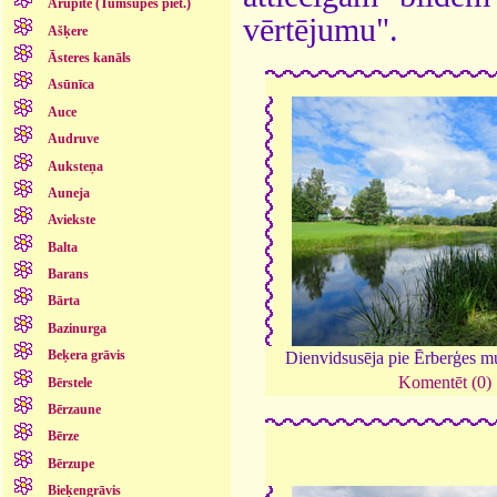
Arupīte (Tumšupes piet.)
vērtējumu".
Ašķere
Āsteres kanāls
Asūnīca
Auce
Audruve
Auksteņa
Auneja
Aviekste
Balta
Barans
Bārta
Bazinurga
Beķera grāvis
Dienvidsusēja pie Ērberģes m
Komentēt (0)
Bērstele
Bērzaune
Bērze
Bērzupe
Bieķengrāvis