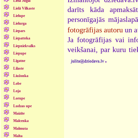
Lielā Jugla
darīts kāda apmaksāt
Lielā Vilkaste
Lielupe
personīgajās mājaslap
Lielurga
fotogrāfijas autoru
un a
Liepars
Ja fotogrāfijas vai i
Liepatteka
Liepniekvalks
veikšanai, par kuru ti
Liepupe
.
Līgatne
Lilaste
Liužonka
Lobe
Loja
Lorupe
Ludzas upe
Maizīte
Malcenka
Malmuta
Malta