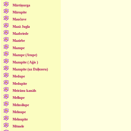
Mārtiņurga
Mārupīte
Maučuve
Mazā Jugla
Mazbriede
Mazirbe
Mazupe
Mazupe (Atupe)
Mazupīte ( Aģis )
Mazupīte (uz Dziļezeru)
Medupe
Medupīte
Meirānu kanāls
Mellupe
Melnsilupe
Melnupe
Melnupīte
Mēmele