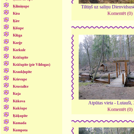
Ķilmiņupe
Tiltiņš uz saliņu Dienvidsus
Komentēt (0)
Kira
Ķire
Ķīšupe
Klūga
Korģe
Korkule
Krāčupīte
Krāčupīte (pie Vildogas)
Kraukļupīte
Krievupe
Krustalīce
Kuja
Kūkova
Atpūtas vieta - Lutauši,
Kukšupe
Komentēt (0)
Ķūķupīte
Kumada
Kumpota