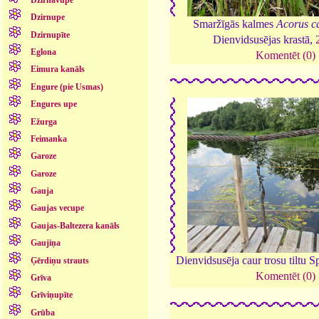
Dzirnupe
Smaržīgās kalmes
Acorus c
Dzirnupīte
Dienvidsusējas krastā,
Eglona
Komentēt (0)
Eimura kanāls
Engure (pie Usmas)
Engures upe
Ežurga
Feimanka
Garoze
Garoze
Gauja
Gaujas vecupe
Gaujas-Baltezera kanāls
Gaujiņa
Dienvidsusēja caur trosu tiltu 
Ģērdiņu strauts
Komentēt (0)
Grīva
Grīviņupīte
Grūba