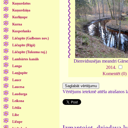
Kuņurdzēns
Kuņurdziņa
Kurliņupe
Kurna
Kusperlanks
Lāčupīte (Gulbenes nov.)
Lāčupīte (Rīgā)
Lāčupīte (Tukuma raj.)
Lambārtes kanāls
Dienvidsusējas meandri Gārse
Langa
2014
.
Laņģupīte
Komentēt (0)
Lauce
Laucesa
Vērtējums ietekmē attēla atrašanos la
Laudurga
Leiksna
Lētīža
Libe
Līčupe
Izmantojot dziedava.lv