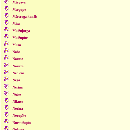
Mērgava
Mergupe
Mērsraga kanāls
Misa
Muižuļurga
Muižupīte
Mūsa
Nabe
Narūta
Nāruža
Nediene
Ņega
Neriņa
Nigra
Nikuce
Noriņa
Norupīte
Nurmižupīte
Oglaine