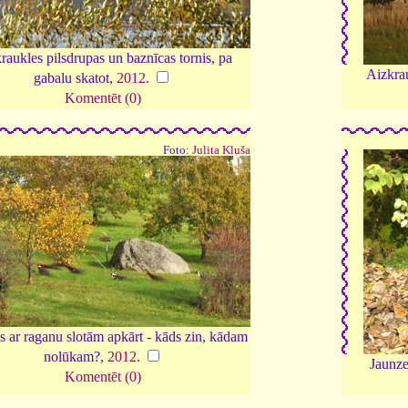
raukles pilsdrupas un baznīcas tornis, pa
Aizkrau
gabalu skatot,
2012
.
Komentēt (0)
Foto:
Julita Kluša
ar raganu slotām apkārt - kāds zin, kādam
nolūkam?,
2012
.
Jaunze
Komentēt (0)