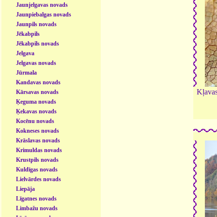
Jaunjelgavas novads
Jaunpiebalgas novads
Jaunpils novads
Jēkabpils
Jēkabpils novads
Jelgava
Jelgavas novads
Jūrmala
Kandavas novads
Kļavas
Kārsavas novads
Ķeguma novads
Ķekavas novads
Kocēnu novads
Kokneses novads
Krāslavas novads
Krimuldas novads
Krustpils novads
Kuldīgas novads
Lielvārdes novads
Liepāja
Līgatnes novads
Limbažu novads