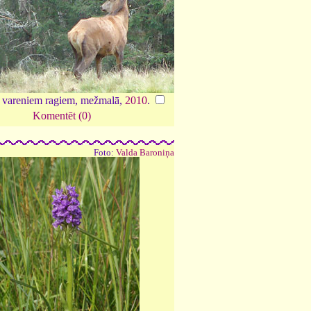
r vareniem ragiem, mežmalā,
2010
.
Komentēt (0)
Foto:
Valda Baroniņa