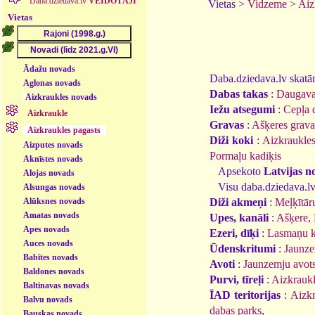
Daba.dziedava.lv
VEIDOTĀJI
Vietas >
Vidzeme
>
Aiz
Vietas
Ādažu novads
Daba.dziedava.lv skatāmi
Aglonas novads
Dabas takas
:
Daugava
Aizkraukles novads
Iežu atsegumi
:
Cepļa 
Aizkraukle
Gravas
:
Ašķeres grava
Aizkraukles pagasts
Diži koki
:
Aizkraukles
Aizputes novads
Pormaļu kadiķis
Aknīstes novads
Apsekoto
Latvijas n
Alojas novads
Visu daba.dziedava.lv
Alsungas novads
Diži akmeņi
:
Meļķītā
Alūksnes novads
Amatas novads
Upes, kanāli
:
Ašķere
,
Apes novads
Ezeri, dīķi
:
Lasmaņu k
Auces novads
Ūdenskritumi
:
Jaunze
Babītes novads
Avoti
:
Jaunzemju avot
Baldones novads
Purvi, tīreļi
:
Aizkraukl
Baltinavas novads
ĪAD teritorijas
:
Aizkr
Balvu novads
dabas parks
,
Bauskas novads