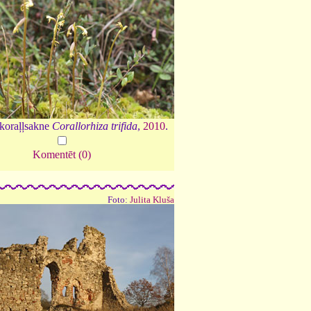
 koraļļsakne
Corallorhiza trifida
,
2010
.
Komentēt (0)
Foto:
Julita Kluša