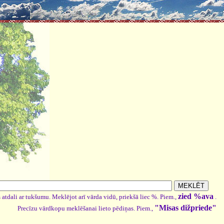
zied %ava
 atdali ar tukšumu. Meklējot arī vārda vidū, priekšā liec %. Piem.,
.
"Misas dižpriede"
Precīzu vārdkopu meklēšanai lieto pēdiņas. Piem.,