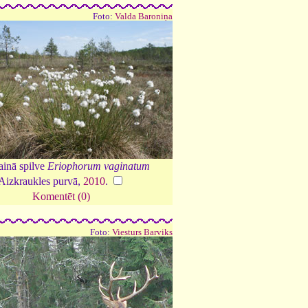
Foto:
Valda Baroniņa
ainā spilve
Eriophorum vaginatum
Aizkraukles purvā,
2010
.
Komentēt (0)
Foto:
Viesturs Barviks