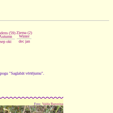
Ziema (2)
dens (59)
Winter
Autumn
dec
jan
sep
okt
ed pogu "Saglabāt vērtējumu".
Foto:
Valda Baroniņa