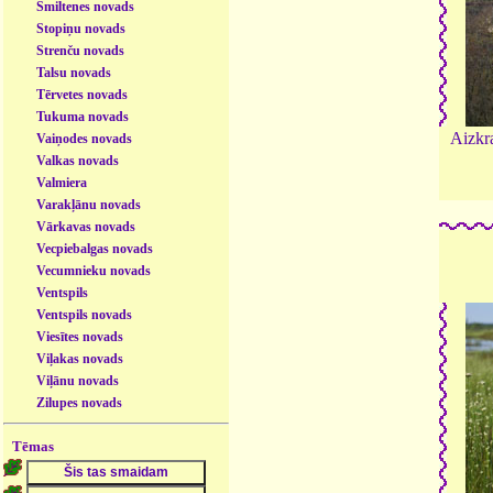
Smiltenes novads
Stopiņu novads
Strenču novads
Talsu novads
Tērvetes novads
Tukuma novads
Aizkr
Vaiņodes novads
Valkas novads
Valmiera
Varakļānu novads
Vārkavas novads
Vecpiebalgas novads
Vecumnieku novads
Ventspils
Ventspils novads
Viesītes novads
Viļakas novads
Viļānu novads
Zilupes novads
Tēmas