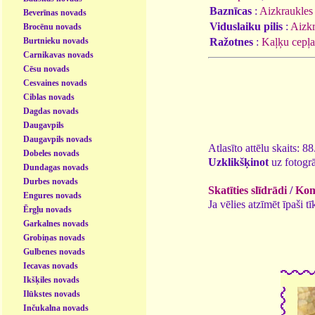
Baznīcas
:
Aizkraukles 
Beverīnas novads
Viduslaiku pilis
:
Aizkr
Brocēnu novads
Ražotnes
:
Kaļķu cepļa
Burtnieku novads
Carnikavas novads
Cēsu novads
Cesvaines novads
Ciblas novads
Dagdas novads
Daugavpils
Daugavpils novads
Atlasīto attēlu skaits: 8
Dobeles novads
Uzklikšķinot
uz fotogrā
Dundagas novads
Durbes novads
Skatīties slīdrādi
/
Kome
Engures novads
Ja vēlies atzīmēt īpaši 
Ērgļu novads
Garkalnes novads
Grobiņas novads
Gulbenes novads
Iecavas novads
Ikšķiles novads
Ilūkstes novads
Inčukalna novads