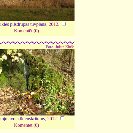
kles pilsdrupas tuvplānā,
2012
.
Komentēt (0)
Foto:
Julita Kluša
mju avota ūdenskritums,
2012
.
Komentēt (0)