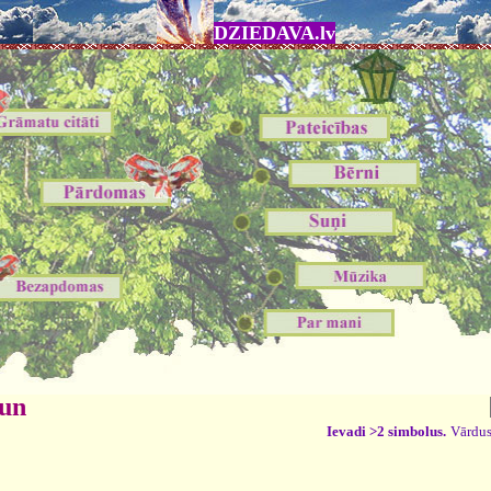
DZIEDAVA.lv
 un
Ievadi >2 simbolus.
Vārdus