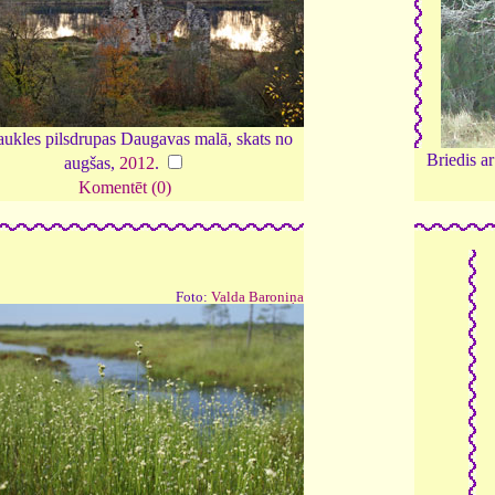
aukles pilsdrupas Daugavas malā, skats no
Briedis a
augšas,
2012
.
Komentēt (0)
Foto:
Valda Baroniņa