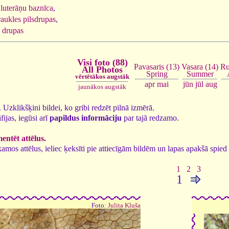
luterāņu baznīca
,
aukles pilsdrupas
,
 drupas
Visi foto (88)
Vasara (14)
Ru
Pavasaris (13)
All Photos
Summer
Spring
vērtētākos augstāk
jūn
jūl
aug
apr
mai
jaunākos augstāk
8. Uzklikšķini bildei, ko gribi redzēt pilnā izmērā.
fijas, iegūsi arī
papildus informāciju
par tajā redzamo.
ntēt attēlus.
tīkamos attēlus, ieliec ķeksīti pie attiecīgām bildēm un lapas apakšā spi
1
2
3
1
Foto:
Julita Kluša