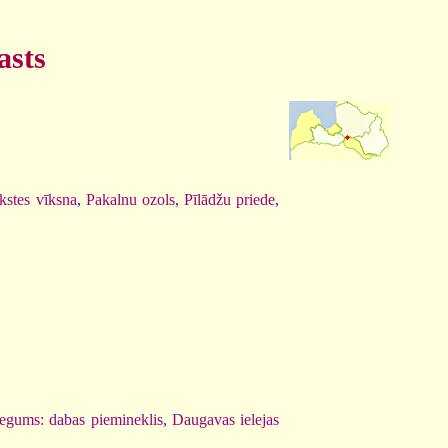
asts
kstes vīksna
,
Pakalnu ozols
,
Pīlādžu priede
,
segums: dabas piemineklis
,
Daugavas ielejas