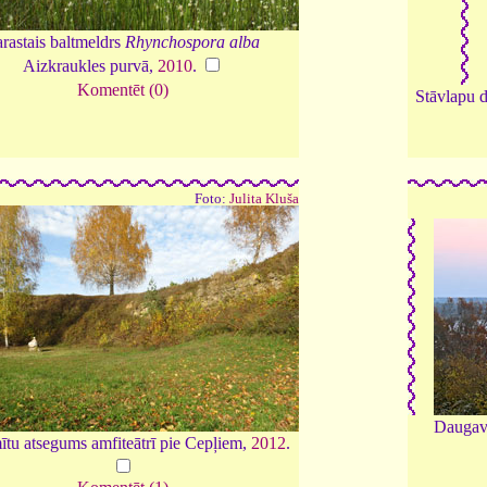
rastais baltmeldrs
Rhynchospora alba
Aizkraukles purvā,
2010
.
Komentēt (0)
Stāvlapu d
Foto:
Julita Kluša
Daugava
tu atsegums amfiteātrī pie Cepļiem,
2012
.