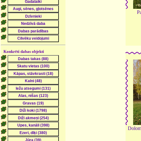
Pa
Konkrēti dabas objekti
Dolomī