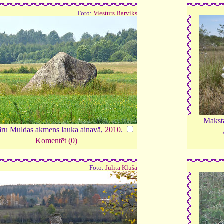
Foto:
Viesturs Barviks
Makst
āru Muldas akmens lauka ainavā,
2010
.
Komentēt (0)
Foto:
Julita Kluša