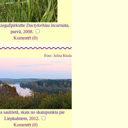
zegužpirkstīte
Dactylorhiza incarnata
,
purvā,
2008
.
Komentēt (0)
Foto:
Julita Kluša
 saulrietā, skats no skatupunkta pie
Liepkalniem,
2012
.
Komentēt (0)