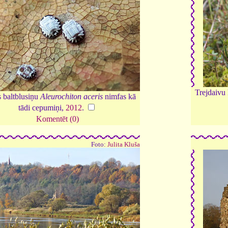
Trejdaivu
 baltblusiņu
Aleurochiton aceris
nimfas kā
tādi cepumiņi,
2012
.
Komentēt (0)
Foto:
Julita Kluša