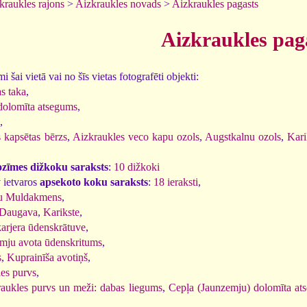
kraukles rajons
>
Aizkraukles novads
>
Aizkraukles pagasts
Aizkraukles pag
 šai vietā vai no šīs vietas fotografēti objekti:
s taka
,
dolomīta atsegums
,
,
 kapsētas bērzs
,
Aizkraukles veco kapu ozols
,
Augstkalnu ozols
,
Kari
ozīmes dižkoku saraksts
:
10 dižkoki
 ietvaros
apsekoto koku saraksts
:
18 ieraksti
,
ru Muldakmens
,
Daugava
,
Karikste
,
arjera ūdenskrātuve
,
mju avota ūdenskritums
,
s
,
Kuprainīša avotiņš
,
es purvs
,
aukles purvs un meži: dabas liegums
,
Cepļa (Jaunzemju) dolomīta at