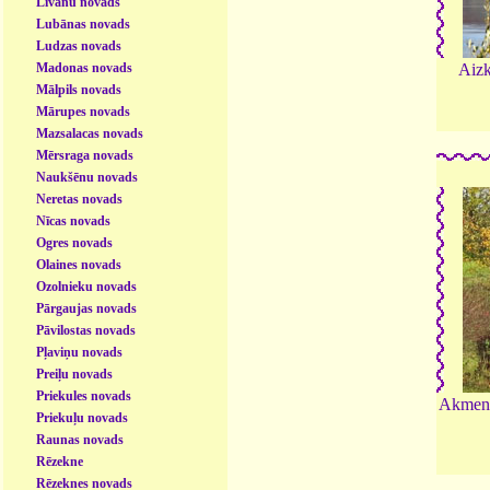
Līvānu novads
Lubānas novads
Ludzas novads
Madonas novads
Aizk
Mālpils novads
Mārupes novads
Mazsalacas novads
Mērsraga novads
Naukšēnu novads
Neretas novads
Nīcas novads
Ogres novads
Olaines novads
Ozolnieku novads
Pārgaujas novads
Pāvilostas novads
Pļaviņu novads
Preiļu novads
Priekules novads
Akmens 
Priekuļu novads
Raunas novads
Rēzekne
Rēzeknes novads