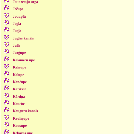
Jaunzemju urga
Ječupe
Jodupīte
Jogla
Jugla
Juglas kanāls
Julla
Jurģupe
Kalamecu upe
Kalnupe
Kalupe
Kančupe
Karikste
Kārtiņa
Kaucīte
Kauguru kanāls
Kauliņupe
Kausupe
Ķekavas upe