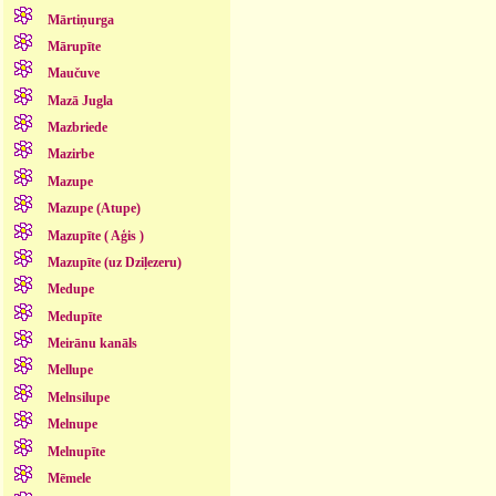
Mārtiņurga
Mārupīte
Maučuve
Mazā Jugla
Mazbriede
Mazirbe
Mazupe
Mazupe (Atupe)
Mazupīte ( Aģis )
Mazupīte (uz Dziļezeru)
Medupe
Medupīte
Meirānu kanāls
Mellupe
Melnsilupe
Melnupe
Melnupīte
Mēmele