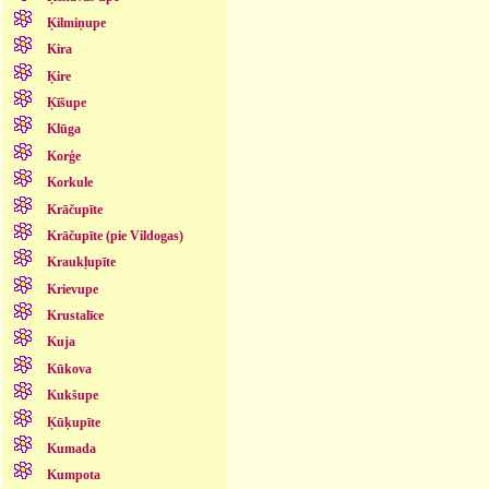
Ķilmiņupe
Kira
Ķire
Ķīšupe
Klūga
Korģe
Korkule
Krāčupīte
Krāčupīte (pie Vildogas)
Kraukļupīte
Krievupe
Krustalīce
Kuja
Kūkova
Kukšupe
Ķūķupīte
Kumada
Kumpota