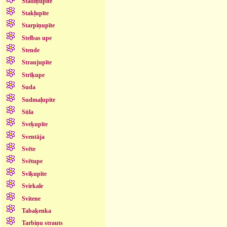
Stādiņupīte
Stakļupīte
Starpiņupīte
Stelbas upe
Stende
Straujupīte
Strīķupe
Suda
Sudmaļupīte
Sūla
Sveķupīte
Sventāja
Svēte
Svētupe
Svīķupīte
Svirkale
Svitene
Tabaķenka
Tarbiņu strauts