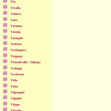
Ūša
Ušvalks
Vaidava
Vaive
Vārniene
Vārtāja
Varžupīte
Vecbērze
Vecdaugava
Vecgauja
Vecistabvalks / Oņķupe
Veclanga
Vecslocene
Vēda
Vedze
Vēģerupīte
Veģupīte
Vējupe
Vējupīte