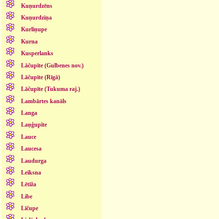
Kuņurdzēns
Kuņurdziņa
Kurliņupe
Kurna
Kusperlanks
Lāčupīte (Gulbenes nov.)
Lāčupīte (Rīgā)
Lāčupīte (Tukuma raj.)
Lambārtes kanāls
Langa
Laņģupīte
Lauce
Laucesa
Laudurga
Leiksna
Lētīža
Libe
Līčupe