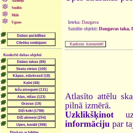
Akmeņi
Smiltis
Māls
Ieteka:
Daugava
Uguns
Saistītie objekti:
Daugavas taka
,
Konkrēti dabas objekti
Atlasīto attēlu sk
pilnā izmērā.
Uzklikšķinot
uz 
informāciju
par ta
Pārskats ar bildēm