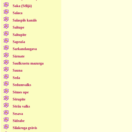
Saka (Sēlijā)
Salaca
Salaspils kanāls
Saltupe
Saltupīte
Sapraša
Sarkandaugava
Sārnate
Saulkrastu mazurga
Sauna
Seda
Sedumvalks
Sēmes upe
Sērupīte
Sēržu valks
Sesava
Sidrabe
Silakroga grāvis