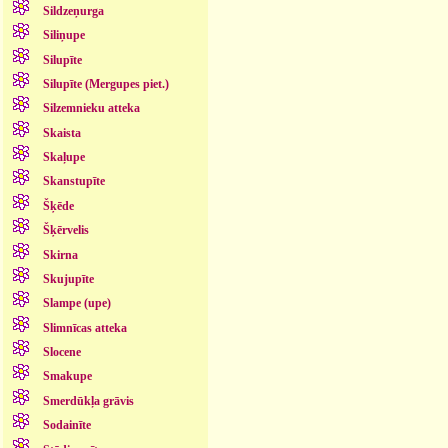
Sildzeņurga
Siliņupe
Silupīte
Silupīte (Mergupes piet.)
Silzemnieku atteka
Skaista
Skaļupe
Skanstupīte
Šķēde
Šķērvelis
Skirna
Skujupīte
Slampe (upe)
Slimnīcas atteka
Slocene
Smakupe
Smerdūkļa grāvis
Sodainīte