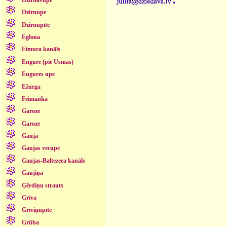
Dzirnupe
Dzirnupīte
Eglona
Eimura kanāls
Engure (pie Usmas)
Engures upe
Ežurga
Feimanka
Garoze
Garoze
Gauja
Gaujas vecupe
Gaujas-Baltezera kanāls
Gaujiņa
Ģērdiņu strauts
Grīva
Grīviņupīte
Grūba