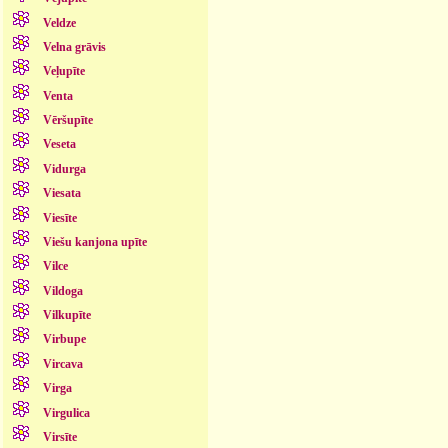
Veldze
Velna grāvis
Veļupīte
Venta
Vēršupīte
Veseta
Vidurga
Viesata
Viesīte
Viešu kanjona upīte
Vilce
Vildoga
Vilkupīte
Virbupe
Vircava
Virga
Virgulica
Virsīte