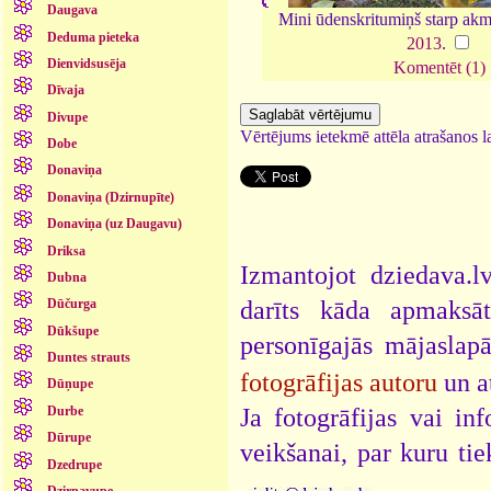
Daugava
Mini ūdenskritumiņš starp akm
Deduma pieteka
2013
.
Dienvidsusēja
Komentēt (1)
Dīvaja
Divupe
Vērtējums ietekmē attēla atrašanos la
Dobe
Donaviņa
Donaviņa (Dzirnupīte)
Donaviņa (uz Daugavu)
Driksa
Izmantojot dziedava.lv
Dubna
darīts kāda apmaksāt
Dūčurga
Dūkšupe
personīgajās mājaslap
Duntes strauts
fotogrāfijas autoru
un a
Dūņupe
Ja fotogrāfijas vai i
Durbe
Dūrupe
veikšanai, par kuru ti
Dzedrupe
.
Dzirnavupe