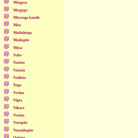
Mērgava
Mergupe
Mērsraga kanāls
Misa
Muižuļurga
Muižupīte
Mūsa
Nabe
Narūta
Nāruža
Nediene
Ņega
Neriņa
Nigra
Nikuce
Noriņa
Norupīte
Nurmižupīte
Oglaine