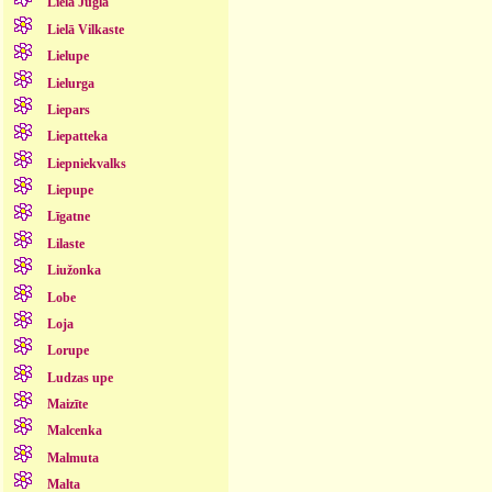
Lielā Jugla
Lielā Vilkaste
Lielupe
Lielurga
Liepars
Liepatteka
Liepniekvalks
Liepupe
Līgatne
Lilaste
Liužonka
Lobe
Loja
Lorupe
Ludzas upe
Maizīte
Malcenka
Malmuta
Malta