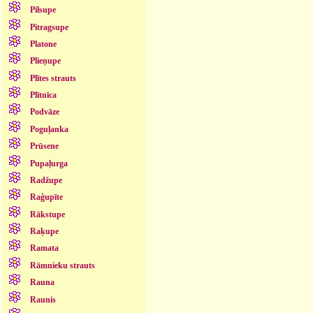
Pilsupe
Pitragsupe
Platone
Plieņupe
Plītes strauts
Plītnīca
Podvāze
Poguļanka
Prūsene
Pupaļurga
Radžupe
Raģupīte
Rākstupe
Raķupe
Ramata
Rāmnieku strauts
Rauna
Raunis