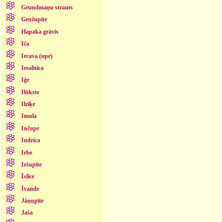
Grundmaņu strauts
Gružupīte
Hapaka grāvis
Iča
Iecava (upe)
Iesalnīca
Iģe
Ilūkste
Ilziķe
Imula
Inčupe
Indrica
Irbe
Iršupīte
Īslīce
Īvande
Jāņupīte
Jaša