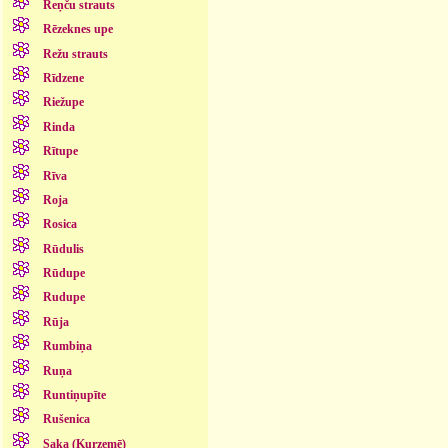
Reņču strauts
Rēzeknes upe
Režu strauts
Rīdzene
Riežupe
Rinda
Rītupe
Rīva
Roja
Rosica
Rūdulis
Rūdupe
Rudupe
Rūja
Rumbiņa
Ruņa
Runtiņupīte
Rušenica
Saka (Kurzemē)