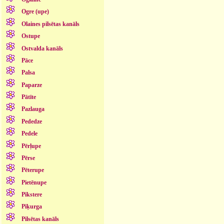
Ogre (upe)
Olaines pilsētas kanāls
Ostupe
Ostvalda kanāls
Pāce
Palsa
Paparze
Pātīte
Pazlauga
Pededze
Pedele
Pērļupe
Pērse
Pēterupe
Pietēnupe
Pikstere
Piķurga
Pilsētas kanāls