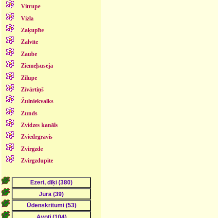
Vitrupe
Vizla
Zaķupīte
Zalvīte
Zaube
Ziemeļsusēja
Zilupe
Zīvārtiņš
Žulniekvalks
Zunds
Zvidzes kanāls
Zviedrgrāvis
Zvirgzde
Zvirgzdupīte