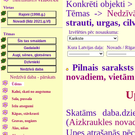
Daba.dziedava.lv
VEIDOTĀJI
Konkrēti objekti >
Vietas
Tēmas ->
Nedzīv
strauti, urgas, ci
Izvēlēties pēc nosaukuma:
Tēmas
Kura Latvijas daļa:
Novads / Rīgas
Pilnais saraksts
novadiem, vietām
Nedzīvā daba - pārskats
Ūdens
U
Kalni, skati no augstuma
Sala, pussala
Iežu atsegumi
Skatāms daba.dzi
Kāpas, stāvkrasti
(
Aizkraukles nova
Gravas, nogāzes
Alas, nišas
Upes atrašanās pēc