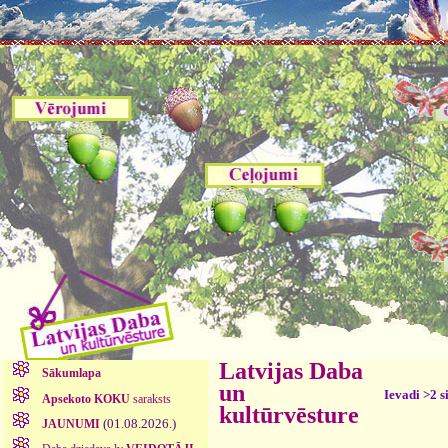
Latvijas Daba
Sākumlapa
un
Ievadi >2 s
Apsekoto KOKU
saraksts
kultūrvēsture
(01.08.2026.)
JAUNUMI