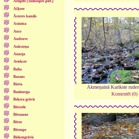
Arupīte (Tumšupes piet.)
Ašķere
Āsteres kanāls
Asūnīca
Auce
Audruve
Auksteņa
Auneja
Aviekste
Balta
Barans
Bārta
Akmeņainā Karikste ruden
Bazinurga
Komentēt (0)
Beķera grāvis
Bērstele
Bērzaune
Bērze
Bērzupe
Bieķengrāvis