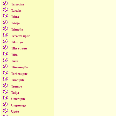
Tartaciņa
Tartaks
Tebra
Teicija
Teitupīte
Tērvetes upīte
Tildurga
Tīles strauts
Tilža
Tirza
Tītmaņupīte
Torbēnupīte
Triecupīte
Trumpe
Tulija
Umerupīte
Unģenurga
Upele