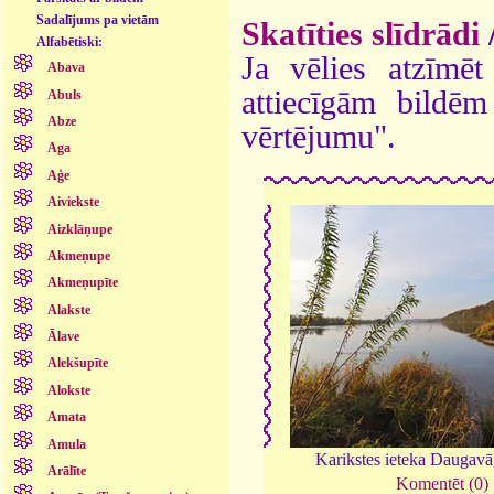
Sadalījums pa vietām
Skatīties slīdrādi
Alfabētiski:
Ja vēlies atzīmēt 
Abava
attiecīgām bildē
Abuls
Abze
vērtējumu".
Aga
Aģe
Aiviekste
Aizklāņupe
Akmeņupe
Akmeņupīte
Alakste
Ālave
Alekšupīte
Alokste
Amata
Amula
Karikstes ieteka Daugav
Arālīte
Komentēt (0)