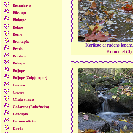
Bieriņgrāvis
Bikstupe
Bluķupe
Bolupe
Borne
Brantupīte
Karikste ar rudens lapām
Brasla
Komentēt (0)
Brasliņa
Bukupe
Buļļupe
Buļļupe (Zulpju upīte)
Čaušica
Ciecere
Cīruļu strauts
Čodarāna (Rūbežneica)
Dančupīte
Dārziņu atteka
Dauda