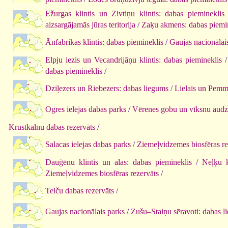
Ežurgas klintis un Zivtiņu klintis: dabas piemineklis
aizsargājamās jūras teritorija
/
Zaķu akmens: dabas piemi
Ānfabrikas klintis: dabas piemineklis
/
Gaujas nacionālai
Elpju iezis un Vecandrijāņu klintis: dabas piemineklis
dabas piemineklis
/
Dziļezers un Riebezers: dabas liegums
/
Lielais un Pemm
Ogres ielejas dabas parks
/
Vērenes gobu un vīksnu audz
Krustkalnu dabas rezervāts
/
Salacas ielejas dabas parks
/
Ziemeļvidzemes biosfēras re
Dauģēnu klintis un alas: dabas piemineklis
/
Neļķu k
Ziemeļvidzemes biosfēras rezervāts
/
Teiču dabas rezervāts
/
Gaujas nacionālais parks
/
Zušu–Staiņu sēravoti: dabas l