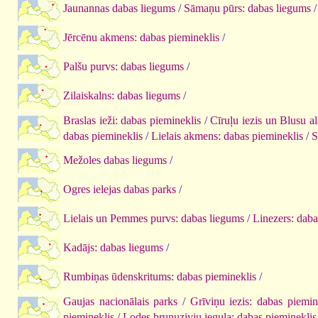
Jaunannas dabas liegums
/
Sāmaņu pūrs: dabas liegums
/
Jērcēnu akmens: dabas piemineklis
/
Palšu purvs: dabas liegums
/
Zilaiskalns: dabas liegums
/
Braslas ieži: dabas piemineklis
/
Cīruļu iezis un Blusu a
dabas piemineklis
/
Lielais akmens: dabas piemineklis
/
S
Mežoles dabas liegums
/
Ogres ielejas dabas parks
/
Lielais un Pemmes purvs: dabas liegums
/
Linezers: daba
Kadājs: dabas liegums
/
Rumbiņas ūdenskritums: dabas piemineklis
/
Gaujas nacionālais parks
/
Grīviņu iezis: dabas piemin
piemineklis
/
Lodes bruņuzivju iegula: dabas piemineklis