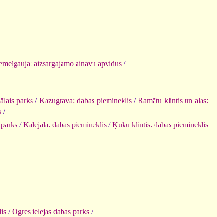
emeļgauja: aizsargājamo ainavu apvidus
/
ālais parks
/
Kazugrava: dabas piemineklis
/
Ramātu klintis un alas:
s
/
 parks
/
Kalējala: dabas piemineklis
/
Ķūķu klintis: dabas piemineklis
is
/
Ogres ielejas dabas parks
/