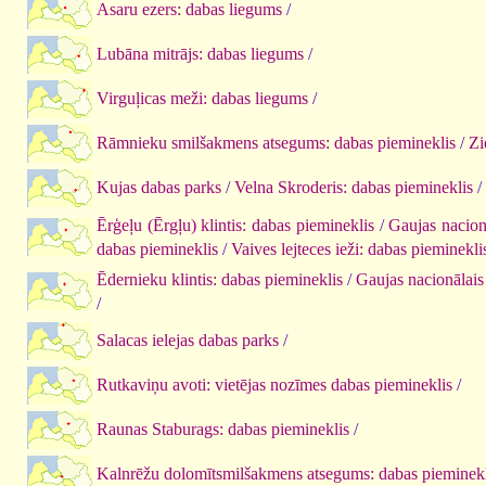
Asaru ezers: dabas liegums
/
Lubāna mitrājs: dabas liegums
/
Virguļicas meži: dabas liegums
/
Rāmnieku smilšakmens atsegums: dabas piemineklis
/
Zi
Kujas dabas parks
/
Velna Skroderis: dabas piemineklis
/
Ērģeļu (Ērgļu) klintis: dabas piemineklis
/
Gaujas nacion
dabas piemineklis
/
Vaives lejteces ieži: dabas pieminekli
Ēdernieku klintis: dabas piemineklis
/
Gaujas nacionālais
/
Salacas ielejas dabas parks
/
Rutkaviņu avoti: vietējas nozīmes dabas piemineklis
/
Raunas Staburags: dabas piemineklis
/
Kalnrēžu dolomītsmilšakmens atsegums: dabas pieminekl