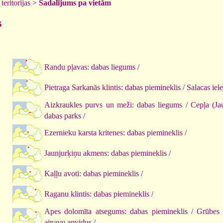
teritorijas
>
Sadalījums pa vietām
s
Randu pļavas: dabas liegums
/
Pietraga Sarkanās klintis: dabas piemineklis
/
Salacas iel
Aizkraukles purvs un meži: dabas liegums
/
Cepļa (Ja
dabas parks
/
Ezernieku karsta kritenes: dabas piemineklis
/
Jaunjurķiņu akmens: dabas piemineklis
/
Kaļļu avoti: dabas piemineklis
/
Raganu klintis: dabas piemineklis
/
Apes dolomīta atsegums: dabas piemineklis
/
Grūbes 
ainavu apvidus
/