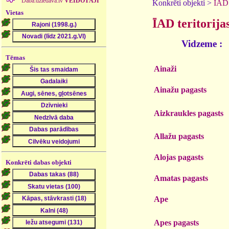
Daba.dziedava.lv
VEIDOTĀJI
Konkrēti objekti >
ĪAD 
Vietas
ĪAD teritorija
Vidzeme :
Tēmas
Ainaži
Ainažu pagasts
Aizkraukles pagasts
Allažu pagasts
Alojas pagasts
Konkrēti dabas objekti
Amatas pagasts
Ape
Apes pagasts