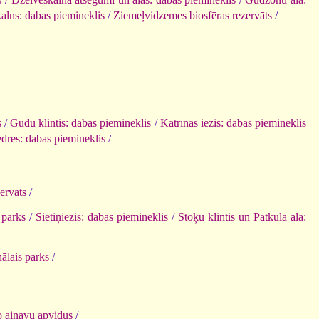
alns: dabas piemineklis
/
Ziemeļvidzemes biosfēras rezervāts
/
s
/
Gūdu klintis: dabas piemineklis
/
Katrīnas iezis: dabas piemineklis
edres: dabas piemineklis
/
ervāts
/
 parks
/
Sietiņiezis: dabas piemineklis
/
Stoķu klintis un Patkula ala:
ālais parks
/
o ainavu apvidus
/