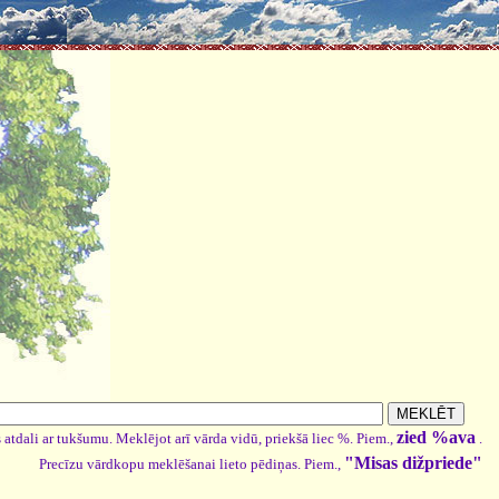
zied %ava
 atdali ar tukšumu. Meklējot arī vārda vidū, priekšā liec %. Piem.,
.
"Misas dižpriede"
Precīzu vārdkopu meklēšanai lieto pēdiņas. Piem.,