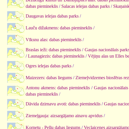
dabas piemineklis
/
Salacas ielejas dabas parks
/
Skaņaisk
Daugavas ielejas dabas parks
/
Lauču dižakmens: dabas piemineklis
/
Vīksnu alas: dabas piemineklis
/
Braslas ieži: dabas piemineklis
/
Gaujas nacionālais park
/
Launagiezis: dabas piemineklis
/
Vējiņu alas un Elles b
Ogres ielejas dabas parks
/
Maizezers: dabas liegums
/
Ziemeļvidzemes biosfēras rez
Antonu akmens: dabas piemineklis
/
Gaujas nacionālais
dabas piemineklis
/
Dāvida dzirnavu avoti: dabas piemineklis
/
Gaujas nacion
Ziemeļgauja: aizsargājamo ainavu apvidus
/
Kornetu - Peļļu dabas liegums
/
Veclaicenes aizsargājam