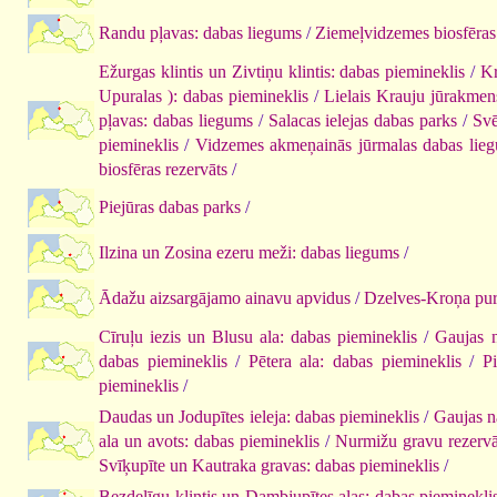
Randu pļavas: dabas liegums
/
Ziemeļvidzemes biosfēras 
Ežurgas klintis un Zivtiņu klintis: dabas piemineklis
/
Kr
Upuralas ): dabas piemineklis
/
Lielais Krauju jūrakmen
pļavas: dabas liegums
/
Salacas ielejas dabas parks
/
Svē
piemineklis
/
Vidzemes akmeņainās jūrmalas dabas lie
biosfēras rezervāts
/
Piejūras dabas parks
/
Ilzina un Zosina ezeru meži: dabas liegums
/
Ādažu aizsargājamo ainavu apvidus
/
Dzelves-Kroņa pu
Cīruļu iezis un Blusu ala: dabas piemineklis
/
Gaujas n
dabas piemineklis
/
Pētera ala: dabas piemineklis
/
P
piemineklis
/
Daudas un Jodupītes ieleja: dabas piemineklis
/
Gaujas n
ala un avots: dabas piemineklis
/
Nurmižu gravu rezervā
Svīķupīte un Kautraka gravas: dabas piemineklis
/
Bezdelīgu klintis un Dambjupītes alas: dabas pieminekli