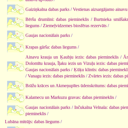
Gaiziņkalna dabas parks
/
Vestienas aizsargājamo ainavu
Bēršu drumlini: dabas piemineklis
/
Burtnieka smilšak
liegums
/
Ziemeļvidzemes biosfēras rezervāts
/
Gaujas nacionālais parks
/
Krapas gārša: dabas liegums
/
Ainavu krauja un Ķaubju iezis: dabas piemineklis
/
Ār
Dolomītu krauja, Īļaku iezis un Vizuļu iezis: dabas piem
Gaujas nacionālais parks
/
Ķūķu klintis: dabas pieminekl
/
Vanagu iezis: dabas piemineklis
/
Zvārtes iezis: dabas p
Brāžu krāces un Akmeņupītes ūdenskritums: dabas piemi
Kalamecu un Markuzu gravas: dabas piemineklis
/
Gaujas nacionālais parks
/
Inčukalna Velnala: dabas pie
piemineklis
/
Lubāna mitrājs: dabas liegums
/