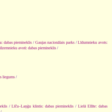
la: dabas piemineklis
/
Gaujas nacionālais parks
/
Līdumnieku avots:
ilzemnieku avoti: dabas piemineklis
/
s liegums
/
eklis
/
Līču–Laņģu klintis: dabas piemineklis
/
Lielā Ellīte: dabas
/