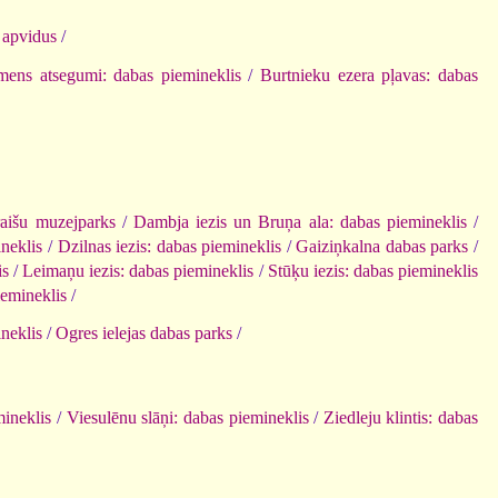
 apvidus
/
mens atsegumi: dabas piemineklis
/
Burtnieku ezera pļavas: dabas
aišu muzejparks
/
Dambja iezis un Bruņa ala: dabas piemineklis
/
ineklis
/
Dzilnas iezis: dabas piemineklis
/
Gaiziņkalna dabas parks
/
is
/
Leimaņu iezis: dabas piemineklis
/
Stūķu iezis: dabas piemineklis
iemineklis
/
neklis
/
Ogres ielejas dabas parks
/
mineklis
/
Viesulēnu slāņi: dabas piemineklis
/
Ziedleju klintis: dabas