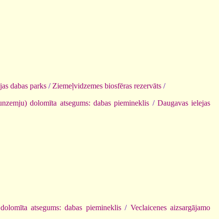
ejas dabas parks
/
Ziemeļvidzemes biosfēras rezervāts
/
unzemju) dolomīta atsegums: dabas piemineklis
/
Daugavas ielejas
dolomīta atsegums: dabas piemineklis
/
Veclaicenes aizsargājamo