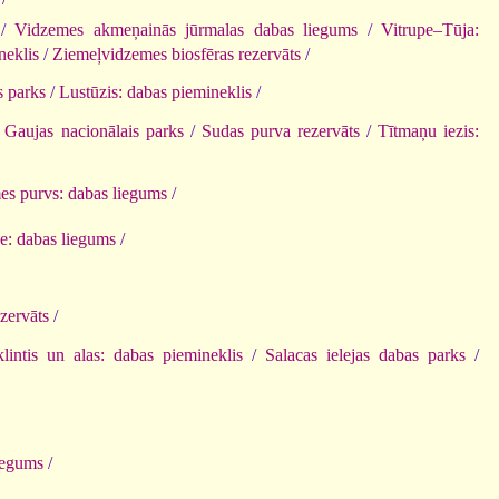
/
Vidzemes akmeņainās jūrmalas dabas liegums
/
Vitrupe–Tūja:
neklis
/
Ziemeļvidzemes biosfēras rezervāts
/
s parks
/
Lustūzis: dabas piemineklis
/
/
Gaujas nacionālais parks
/
Sudas purva rezervāts
/
Tītmaņu iezis:
es purvs: dabas liegums
/
e: dabas liegums
/
zervāts
/
lintis un alas: dabas piemineklis
/
Salacas ielejas dabas parks
/
iegums
/