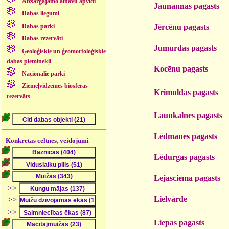
Aizsargājamo ainavu apvidi
Jaunannas pagasts
Dabas liegumi
Dabas parki
Jērcēnu pagasts
Dabas rezervāti
Jumurdas pagasts
Ģeoloģiskie un ģeomorfoloģiskie
dabas pieminekļi
Kocēnu pagasts
Nacionālie parki
Ziemeļvidzemes biosfēras
Krimuldas pagasts
rezervāts
Launkalnes pagasts
Lēdmanes pagasts
Konkrētas celtnes, veidojumi
Lēdurgas pagasts
Lejasciema pagasts
>>
Lielvārde
>>
>>
Liepas pagasts