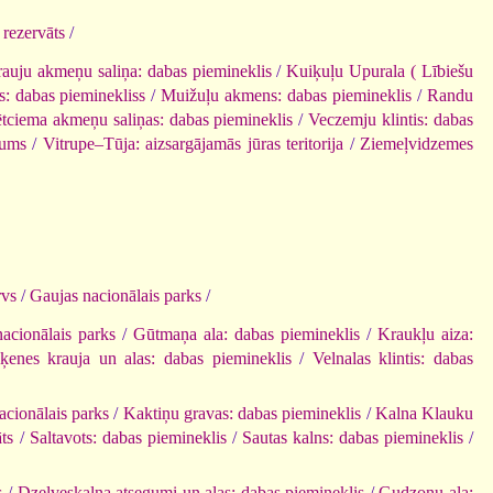
rezervāts
/
auju akmeņu saliņa: dabas piemineklis
/
Kuiķuļu Upurala ( Lībiešu
s: dabas pieminekliss
/
Muižuļu akmens: dabas piemineklis
/
Randu
tciema akmeņu saliņas: dabas piemineklis
/
Veczemju klintis: dabas
gums
/
Vitrupe–Tūja: aizsargājamās jūras teritorija
/
Ziemeļvidzemes
rvs
/
Gaujas nacionālais parks
/
acionālais parks
/
Gūtmaņa ala: dabas piemineklis
/
Kraukļu aiza:
iķenes krauja un alas: dabas piemineklis
/
Velnalas klintis: dabas
acionālais parks
/
Kaktiņu gravas: dabas piemineklis
/
Kalna Klauku
ts
/
Saltavots: dabas piemineklis
/
Sautas kalns: dabas piemineklis
/
s
/
Dzelveskalna atsegumi un alas: dabas piemineklis
/
Gudzonu ala: