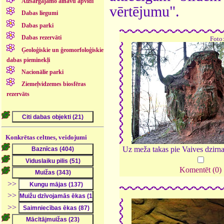
Aizsargājamo ainavu apvidi
vērtējumu".
Dabas liegumi
Dabas parki
Dabas rezervāti
Foto
Ģeoloģiskie un ģeomorfoloģiskie
dabas pieminekļi
Nacionālie parki
Ziemeļvidzemes biosfēras
rezervāts
Konkrētas celtnes, veidojumi
Uz meža takas pie Vaives dzirn
Komentēt (0)
>>
>>
>>