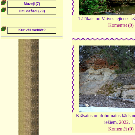
Tālākais no Vaives lejteces i
Komentēt (0)
Krāsains un dobumains kāds no
iežiem,
2022
.
Komentēt (0)