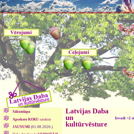
Latvijas Daba
Sākumlapa
un
Ievadi >2 s
Apsekoto KOKU
saraksts
kultūrvēsture
(01.08.2026.)
JAUNUMI