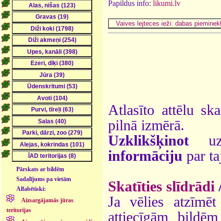
Papildus info:
likumi.lv
Atlasīto attēlu sk
pilnā izmērā.
Uzklikšķinot
uz 
informāciju
par ta
Pārskats ar bildēm
Sadalījums pa vietām
Skatīties slīdrādi
Alfabētiski:
Ja vēlies atzīmēt 
Aizsargājamās jūras
teritorijas
attiecīgām bildē