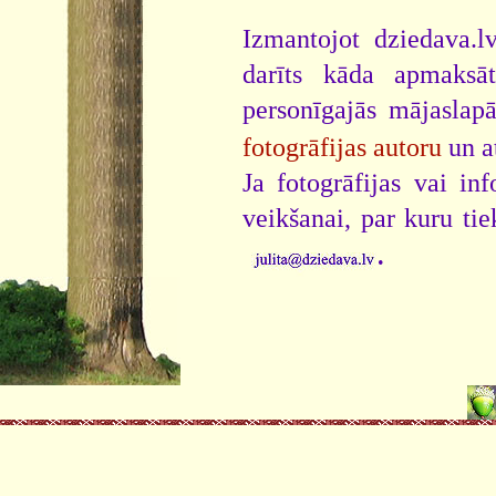
Izmantojot dziedava.lv
darīts kāda apmaksāt
personīgajās mājaslap
fotogrāfijas autoru
un a
Ja fotogrāfijas vai i
veikšanai, par kuru ti
.