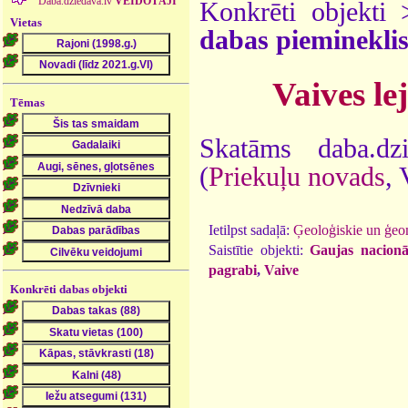
Daba.dziedava.lv
VEIDOTĀJI
Konkrēti objekti
Vietas
dabas pieminekli
Vaives le
Tēmas
Skatāms daba.dz
(
Priekuļu novads
,
Ietilpst sadaļā:
Ģeoloģiskie un ģeo
Saistītie objekti:
Gaujas nacionā
pagrabi
,
Vaive
Konkrēti dabas objekti