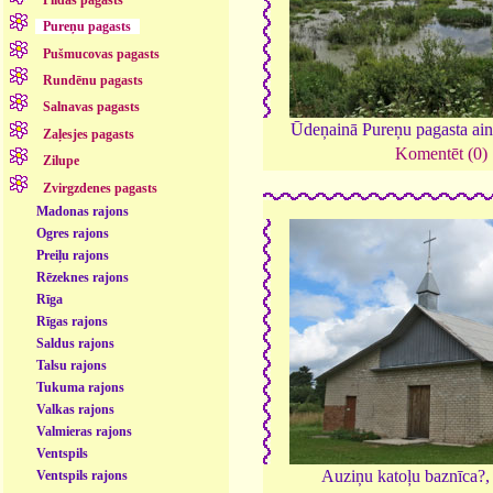
Pureņu pagasts
Pušmucovas pagasts
Rundēnu pagasts
Salnavas pagasts
Ūdeņainā Pureņu pagasta ai
Zaļesjes pagasts
Komentēt (0)
Zilupe
Zvirgzdenes pagasts
Madonas rajons
Ogres rajons
Preiļu rajons
Rēzeknes rajons
Rīga
Rīgas rajons
Saldus rajons
Talsu rajons
Tukuma rajons
Valkas rajons
Valmieras rajons
Ventspils
Auziņu katoļu baznīca?
Ventspils rajons