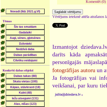
Komentēt (0)
Vērtējums ietekmē attēla atrašanos la
Tēmas
Izmantojot dziedava.lv
darīts kāda apmaksāt
personīgajās mājaslap
fotogrāfijas autoru
un a
Konkrēti dabas objekti
Ja fotogrāfijas vai i
veikšanai, par kuru ti
.