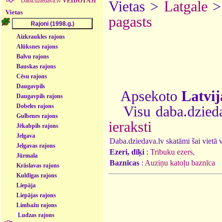
Daba.dziedava.lv
VEIDOTĀJI
Vietas >
Latgale
Vietas
pagasts
Aizkraukles rajons
Alūksnes rajons
Balvu rajons
Bauskas rajons
Cēsu rajons
Daugavpils
Apsekoto
Latvij
Daugavpils rajons
Dobeles rajons
Visu daba.dzieda
Gulbenes rajons
ieraksti
Jēkabpils rajons
Jelgava
Daba.dziedava.lv skatāmi šai vietā va
Jelgavas rajons
Ezeri, dīķi
:
Tribuku ezers
,
Jūrmala
Baznīcas
:
Auziņu katoļu baznīca
Krāslavas rajons
Kuldīgas rajons
Liepāja
Liepājas rajons
Limbažu rajons
Ludzas rajons