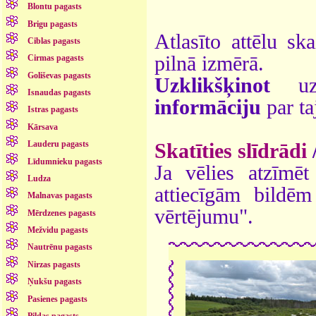
Blontu pagasts
Brigu pagasts
Atlasīto attēlu sk
Ciblas pagasts
pilnā izmērā.
Cirmas pagasts
Goliševas pagasts
Uzklikšķinot
uz 
Isnaudas pagasts
informāciju
par ta
Istras pagasts
Kārsava
Lauderu pagasts
Skatīties slīdrādi
Līdumnieku pagasts
Ja vēlies atzīmēt 
Ludza
attiecīgām bildē
Malnavas pagasts
vērtējumu".
Mērdzenes pagasts
Mežvidu pagasts
Nautrēnu pagasts
Nirzas pagasts
Ņukšu pagasts
Pasienes pagasts
Pildas pagasts