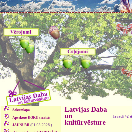
Latvijas Daba
Sākumlapa
un
Ievadi >2 s
Apsekoto KOKU
saraksts
kultūrvēsture
(01.08.2026.)
JAUNUMI