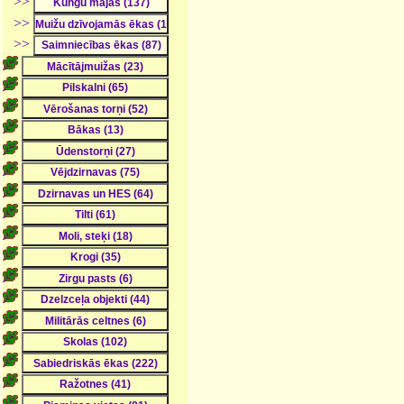
>>
>>
>>