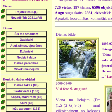
Latvijas dabas un kultūrvēstures daudzv
Daba.dziedava.lv
VEIDOTĀJI
Vietas
726 vietas, 197 tēmas, 6596 objekt
Augu
sugu skaits:
2861
,
dzīvnieki
:
Apraksti, koordinātas, komentāri, m
Tēmas
Dienas bilde
1895.0
Petro
"Dün
vakard
ģener
Herman
... "
Las
Konkrēti dabas objekti
2009-08-09
Visi foto
9. augustā
Viena no lielajām (D=
(1.5–)2–6(–9.5) mm)
vilkpienainēm no koksnes