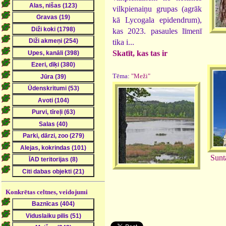
vilkpienaiņu grupas (agrāk
kā Lycogala epidendrum),
kas 2023. pasaules līmenī
tika i...
Skatīt, kas tas ir
Tēma:
"Meži"
Sunt
Konkrētas celtnes, veidojumi