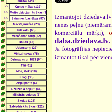
>>
>>
Izmantojot dziedava.lv
>>
nenes peļņu (piemēram,
komerciālu mērķi),
o
daba.dziedava.lv
.
Ja fotogrāfijas nepiec
izmantot tikai pēc vien