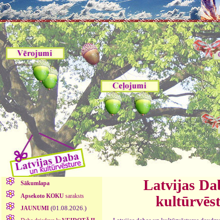
Latvijas Da
Sākumlapa
Apsekoto KOKU
saraksts
kultūrvēs
(01.08.2026.)
JAUNUMI