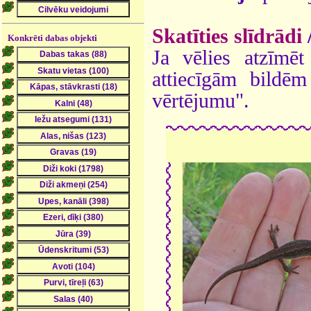
Skatīties slīdrādi
Konkrēti dabas objekti
Ja vēlies atzīmēt 
attiecīgām bildē
vērtējumu".