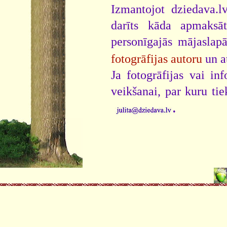
Izmantojot dziedava.lv
darīts kāda apmaksāt
personīgajās mājaslap
fotogrāfijas autoru
un a
Ja fotogrāfijas vai i
veikšanai, par kuru ti
.