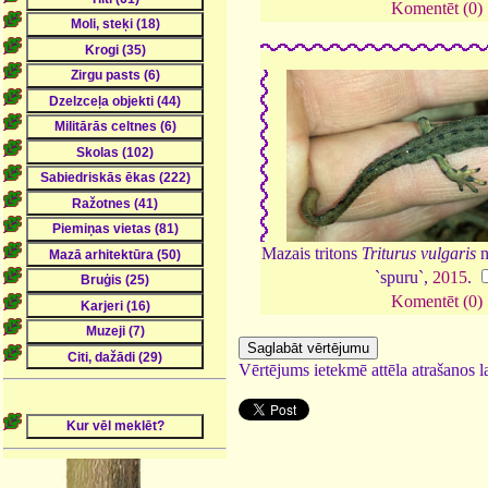
Komentēt (0)
Mazais tritons
Triturus vulgaris
n
`spuru`,
2015
.
Komentēt (0)
Vērtējums ietekmē attēla atrašanos la