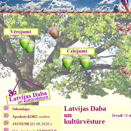
Latvijas Daba
Sākumlapa
un
Ievadi >2 s
Apsekoto KOKU
saraksts
kultūrvēsture
(01.08.2026.)
JAUNUMI