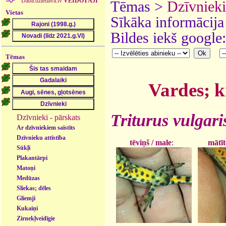
Daba.dziedava.lv
VEIDOTĀJI
Tēmas >
Dzīvnieki
Vietas
Sīkāka informācija
Bildes iekš google
Tēmas
Vardes; kr
Triturus vulgari
Dzīvnieki - pārskats
Ar dzīvniekiem saistīts
Dzīvnieku attīstība
tēviņš / male
:
mātīt
Sūkļi
Plakantārpi
Matoņi
Medūzas
Sliekas; dēles
Gliemji
Kukaiņi
Zirnekļveidīgie