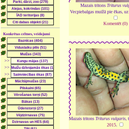
Mazais tritons
Triturus vul
Vecpiebalgas muižā pie ēkas, u
Komentēt (0)
Konkrētas celtnes, veidojumi
>>
>>
>>
Mazais tritons
Triturus vulgaris
,
2015
.