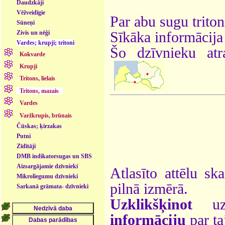
Daudzkāji
Vēžveidīgie
Par abu sugu triton
Sūneņi
Zivis un nēģi
Sīkāka informācija
Vardes; krupji; tritoni
Šo dzīvnieku atr
Kokvarde
Krupji
Tritons, lielais
Tritons, mazais
Vardes
Varžkrupis, brūnais
Čūskas; ķirzakas
Putni
Zīdītāji
DMB indikatorsugas un SBS
- dzīvnieki
Aizsargājamie dzīvnieki
Atlasīto attēlu sk
Mikroliegumu dzīvnieki
pilnā izmērā.
Sarkanā grāmata- dzīvnieki
Uzklikšķinot
uz 
informāciju
par ta