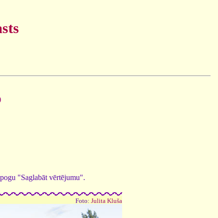
sts
)
ed pogu "Saglabāt vērtējumu".
Foto:
Julita Kluša