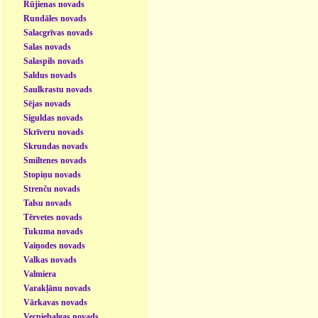
Rūjienas novads
Rundāles novads
Salacgrīvas novads
Salas novads
Salaspils novads
Saldus novads
Saulkrastu novads
Sējas novads
Siguldas novads
Skrīveru novads
Skrundas novads
Smiltenes novads
Stopiņu novads
Strenču novads
Talsu novads
Tērvetes novads
Tukuma novads
Vaiņodes novads
Valkas novads
Valmiera
Varakļānu novads
Vārkavas novads
Vecpiebalgas novads