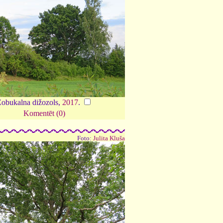
obukalna dižozols,
2017
.
Komentēt (0)
Foto:
Julita Kluša