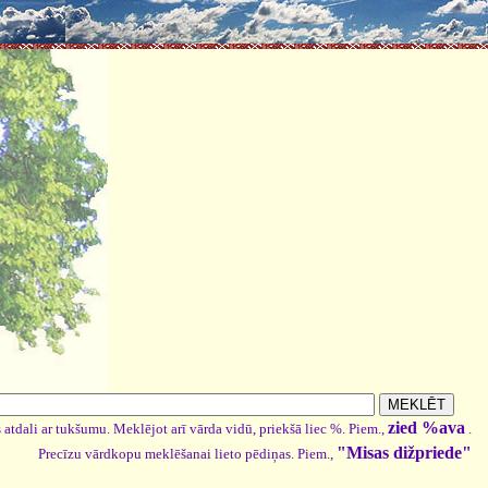
zied %ava
 atdali ar tukšumu. Meklējot arī vārda vidū, priekšā liec %. Piem.,
.
"Misas dižpriede"
Precīzu vārdkopu meklēšanai lieto pēdiņas. Piem.,