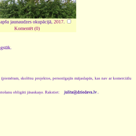
 apšu jaunaudzes okupācijā,
2017
.
Komentēt (0)
ugstāk.
s (piemēram, skolēnu projektos, personīgajās mājaslapās, kas nav ar komerciālu
.
ntošanu obligāti jāsaskaņo. Rakstiet: