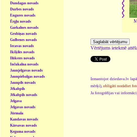
Dundagas novads
Durbes novads
Engures novads
M
Ērgļu novads
Garkalnes novads
Grobiņas novads
Gulbenes novads
Iecavas novads
Vērtējums ietekmē attēla
Ikšķiles novads
Ilūkstes novads
Inčukalna novads
Jaunjelgavas novads
Jaunpiebalgas novads
Izmantojot dziedava.lv lapā
Jaunpils novads
mērķi),
obligāti norādiet fot
Jēkabpils
Ja fotogrāfijas vai informā
Jēkabpils novads
Jelgava
Jelgavas novads
Jūrmala
Kandavas novads
Kārsavas novads
Ķeguma novads