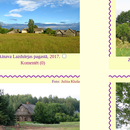
Ainava Lazdulejas pagastā,
2017
.
Z
Komentēt (0)
Foto:
Julita Kluša