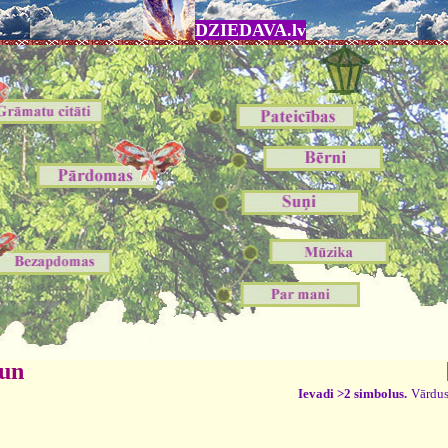
DZIEDAVA.lv
 un
Ievadi >2 simbolus.
Vārdus