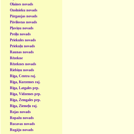
Olaines novads
Ozolnieku novads
Pārgaujas novads
Pāvilostas novads
Pļaviņu novads
Preiļu novads
Priekules novads
Priekuļu novads
Raunas novads
Rēzekne
Rēzeknes novads
Riebiņu novads
Rīga, Centra raj.
Rīga, Kurzemes raj.
Rīga, Latgales prp.
Rīga, Vidzemes prp.
Rīga, Zemgales prp.
Rīga, Ziemeļu raj.
Rojas novads
Ropažu novads
Rucavas novads
Rugāju novads