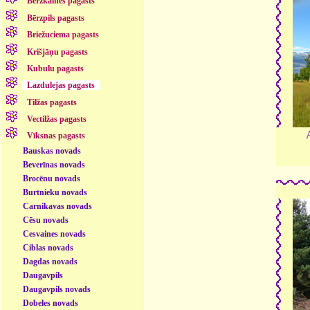
Bērzkalnes pagasts
Bērzpils pagasts
Briežuciema pagasts
Krišjāņu pagasts
Kubulu pagasts
Lazdulejas pagasts
Tilžas pagasts
Vectilžas pagasts
Vīksnas pagasts
Bauskas novads
Beverīnas novads
Brocēnu novads
Burtnieku novads
Carnikavas novads
Cēsu novads
Cesvaines novads
Ciblas novads
Dagdas novads
Daugavpils
Daugavpils novads
Dobeles novads