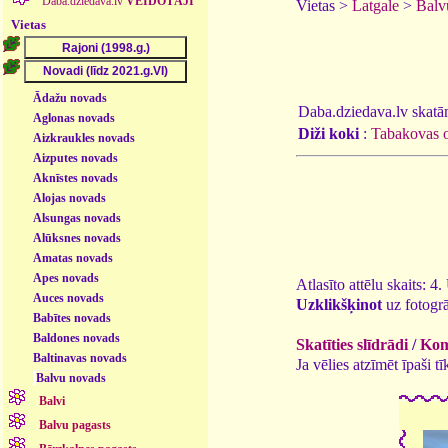
Daba.dziedava.lv
VEIDOTĀJI
Vietas >
Latgale
>
Balv
Vietas
Ādažu novads
Daba.dziedava.lv skatāmi
Aglonas novads
Diži koki
:
Tabakovas o
Aizkraukles novads
Aizputes novads
Aknīstes novads
Alojas novads
Alsungas novads
Alūksnes novads
Amatas novads
Apes novads
Atlasīto attēlu skaits: 4
Auces novads
Uzklikšķinot
uz fotogrā
Babītes novads
Baldones novads
Skatīties slīdrādi
/
Kome
Baltinavas novads
Ja vēlies atzīmēt īpaši 
Balvu novads
Balvi
Balvu pagasts