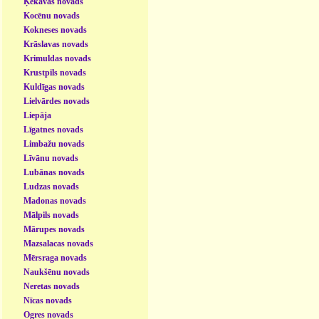
Ķekavas novads
Kocēnu novads
Kokneses novads
Krāslavas novads
Krimuldas novads
Krustpils novads
Kuldīgas novads
Lielvārdes novads
Liepāja
Līgatnes novads
Limbažu novads
Līvānu novads
Lubānas novads
Ludzas novads
Madonas novads
Mālpils novads
Mārupes novads
Mazsalacas novads
Mērsraga novads
Naukšēnu novads
Neretas novads
Nīcas novads
Ogres novads