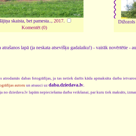
ājiņa skaista, bet pamesta..,
2017
.
Dižozols
Komentēt (0)
 atrašanos lapā (ja neskata atsevišķu gadalaiku!) - vairāk novērtētie - a
s atrodamās dabas fotogrāfijas, ja tas netiek darīts kāda apmaksāta darba ietvaro
daba.dziedava.lv
.
ogrāfijas autoru
un atsauci uz
cija no dziedava.lv lapām nepieciešama darba veikšanai, par kuru tiek maksāts, izma