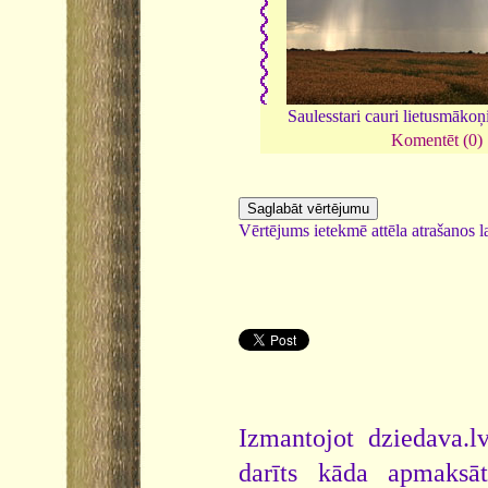
Saulesstari cauri lietusmāko
Komentēt (0)
Vērtējums ietekmē attēla atrašanos la
Izmantojot dziedava.lv
darīts kāda apmaksāt