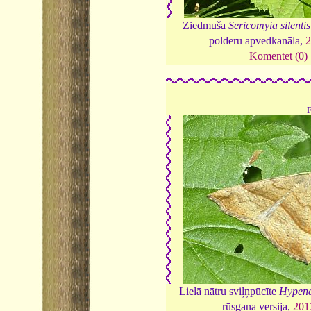
Ziedmuša
Sericomyia silentis
polderu apvedkanāla,
Komentēt (0)
Lielā nātru sviļņpūcīte
Hypena
rūsgana versija,
201