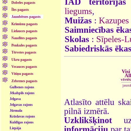
ĪAD teritorijas
Dobeles pagasts
liegums
,
Īles pagasts
Jaunbērzes pagasts
Muižas
:
Kazupes
Krimūnu pagasts
Saimniecības ēka
Lielauces pagasts
Skolas
:
Sīpeles-L
Naudītes pagasts
Penkules pagasts
Sabiedriskās ēka
Tērvetes pagasts
Ukru pagasts
Vecauces pagasts
Visi
Vītiņu pagasts
Al
vērtē
Zebrenes pagasts
jaun
Gulbenes rajons
Jēkabpils rajons
Jelgava
Atlasīto attēlu ska
Jelgavas rajons
pilnā izmērā.
Jūrmala
Krāslavas rajons
Uzklikšķinot
uz 
Kuldīgas rajons
informāciju
par ta
Liepāja