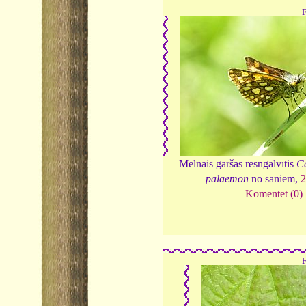
Melnais gāršas resngalvītis
C
palaemon
no sāniem,
Komentēt (0)