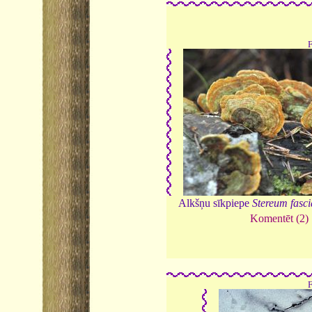
Alkšņu sīkpiepe
Stereum fasc
Komentēt (2)