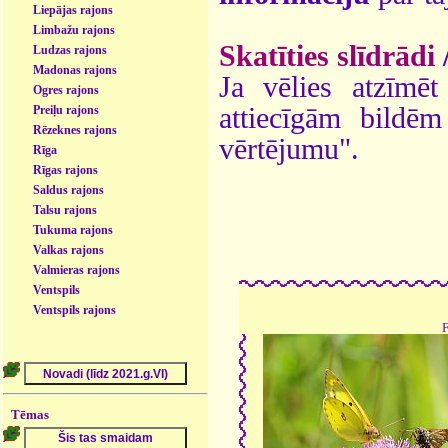
Liepājas rajons
Limbažu rajons
Skatīties slīdrādi
Ludzas rajons
Madonas rajons
Ja vēlies atzīmēt 
Ogres rajons
attiecīgām bildē
Preiļu rajons
Rēzeknes rajons
vērtējumu".
Rīga
Rīgas rajons
Saldus rajons
Talsu rajons
Tukuma rajons
Valkas rajons
Valmieras rajons
Ventspils
Ventspils rajons
Tēmas