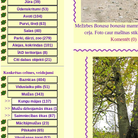
Mežirbes
Bonasa bonasia
mamma
ceļa. Foto caur mašīnas sti
Komentēt (0)
Konkrētas celtnes, veidojumi
>>
>>
>>