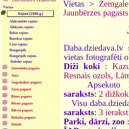
Daba.dziedava.lv
VEIDOTĀJI
Vietas >
Zemgale
Vietas
Jaunbērzes pagasts
Aizkraukles rajons
Alūksnes rajons
Balvu rajons
Bauskas rajons
Cēsu rajons
Daba.dziedava.lv 
Daugavpils
vietas fotografēti o
Daugavpils rajons
Dobeles rajons
Diži koki
:
Kazu
Annenieku pagasts
Resnais ozols
,
Lām
Auce
Apsekoto
Augstkalnes pagasts
Auru pagasts
saraksts
:
2 dižkok
Bēnes pagasts
Visu daba.dzieda
Bērzes pagasts
saraksts
:
3 ierakst
Bikstu pagasts
Bukaišu pagasts
Parki, dārzi, zoo
Dobele