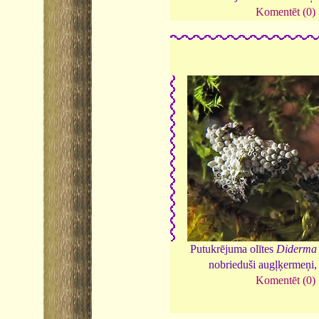
Komentēt (0)
Putukrējuma olītes
Diderma 
nobrieduši augļķermeņi
Komentēt (0)