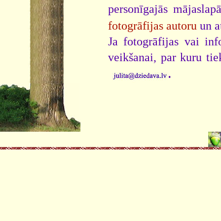
personīgajās mājaslap
fotogrāfijas autoru
un a
Ja fotogrāfijas vai i
veikšanai, par kuru ti
.