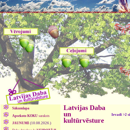
Latvijas Daba
Sākumlapa
un
Ievadi >2 s
Apsekoto KOKU
saraksts
kultūrvēsture
(10.08.2026.)
JAUNUMI