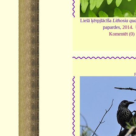
Lielā ķērpjlācīša
Lithosia qu
papardes,
2014
.
Komentēt (0)