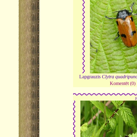
Lapgrauzis
Clytra quadripunc
Komentēt (0)