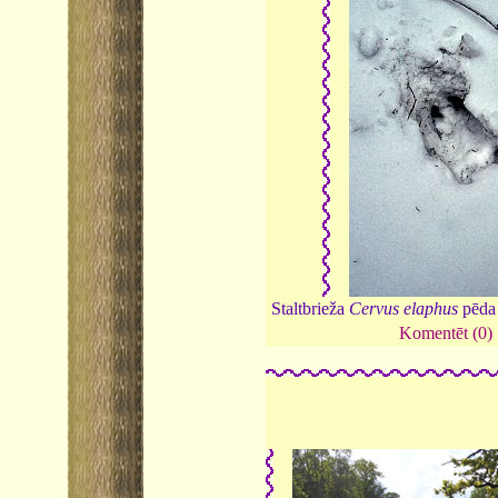
Staltbrieža
Cervus elaphus
pēda 
Komentēt (0)