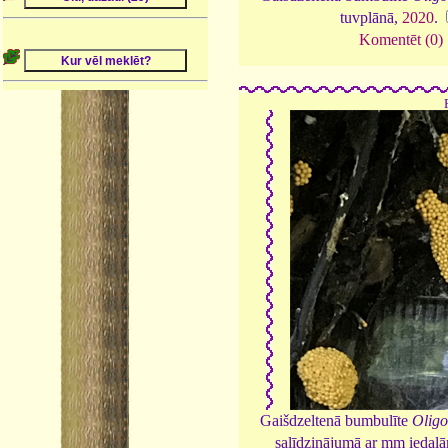
tuvplānā,
2020
.
Komentēt (0)
Gaišdzeltenā bumbulīte
Olig
salīdzinājumā ar mm iedaļ