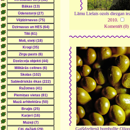
Lāmu Lielais ozols diezgan ie
2010
.
Komentēt (0)
Gaišdzeltenā bumbulīte
Olig