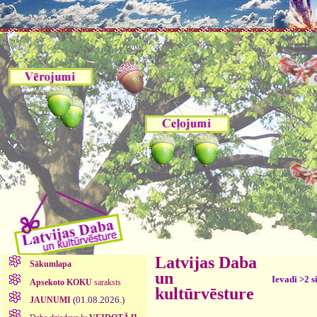
Latvijas Daba
Sākumlapa
un
Ievadi >2 s
Apsekoto KOKU
saraksts
kultūrvēsture
(01.08.2026.)
JAUNUMI