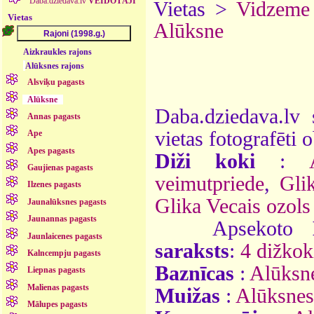
Daba.dziedava.lv
VEIDOTĀJI
Vietas >
Vidzeme
Vietas
Alūksne
Aizkraukles rajons
Alūksnes rajons
Alsviķu pagasts
Alūksne
Daba.dziedava.lv 
Annas pagasts
vietas fotografēti o
Ape
Apes pagasts
Diži koki
:
Gaujienas pagasts
veimutpriede
,
Gli
Ilzenes pagasts
Glika Vecais ozols
Jaunalūksnes pagasts
Jaunannas pagasts
Apsekoto
Jaunlaicenes pagasts
saraksts
:
4 dižkok
Kalncempju pagasts
Baznīcas
:
Alūksne
Liepnas pagasts
Malienas pagasts
Muižas
:
Alūksnes
Mālupes pagasts