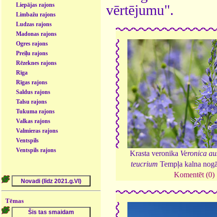
Liepājas rajons
vērtējumu".
Limbažu rajons
Ludzas rajons
Madonas rajons
Ogres rajons
Preiļu rajons
Rēzeknes rajons
Rīga
Rīgas rajons
Saldus rajons
Talsu rajons
Tukuma rajons
Valkas rajons
Valmieras rajons
Ventspils
Ventspils rajons
Krasta veronika
Veronica au
teucrium
Tempļa kalna nog
Komentēt (0)
Tēmas