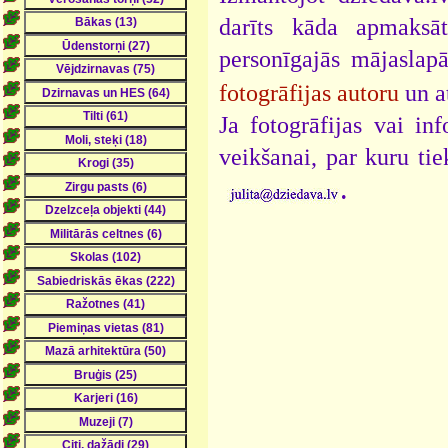
darīts kāda apmaksāt
personīgajās mājaslap
fotogrāfijas autoru
un a
Ja fotogrāfijas vai i
veikšanai, par kuru ti
.