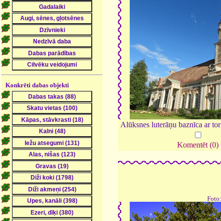
Konkrēti dabas objekti
Alūksnes luterāņu baznīca ar to
Komentēt (0)
Foto