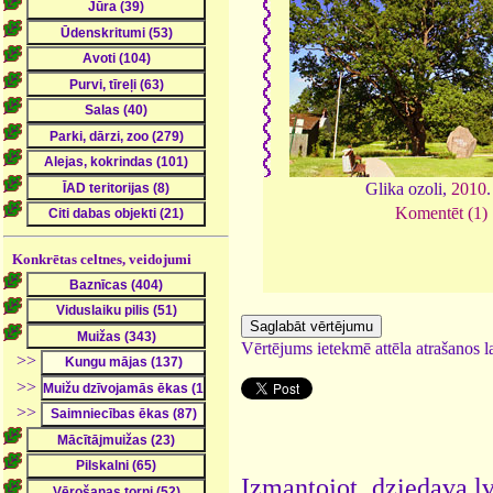
Glika ozoli,
2010
Komentēt (1)
Konkrētas celtnes, veidojumi
Vērtējums ietekmē attēla atrašanos la
>>
>>
>>
Izmantojot dziedava.lv