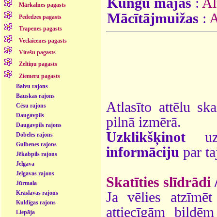
Kungu mājas
:
Al
Mārkalnes pagasts
Mācītājmuižas
:
A
Pededzes pagasts
Trapenes pagasts
Veclaicenes pagasts
Virešu pagasts
Zeltiņu pagasts
Ziemeru pagasts
Balvu rajons
Bauskas rajons
Atlasīto attēlu sk
Cēsu rajons
Daugavpils
pilnā izmērā.
Daugavpils rajons
Uzklikšķinot
uz 
Dobeles rajons
Gulbenes rajons
informāciju
par ta
Jēkabpils rajons
Jelgava
Jelgavas rajons
Skatīties slīdrādi
Jūrmala
Ja vēlies atzīmēt 
Krāslavas rajons
Kuldīgas rajons
attiecīgām bildē
Liepāja