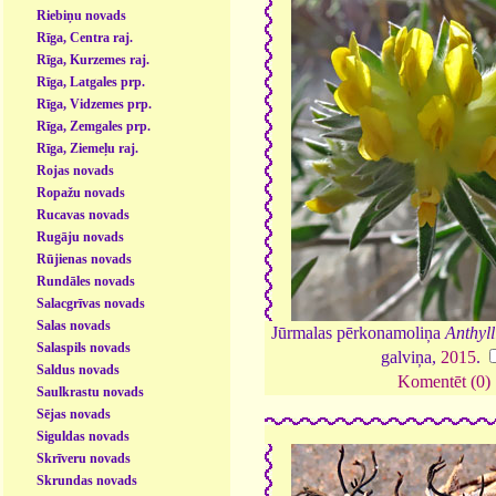
Riebiņu novads
Rīga, Centra raj.
Rīga, Kurzemes raj.
Rīga, Latgales prp.
Rīga, Vidzemes prp.
Rīga, Zemgales prp.
Rīga, Ziemeļu raj.
Rojas novads
Ropažu novads
Rucavas novads
Rugāju novads
Rūjienas novads
Rundāles novads
Salacgrīvas novads
Salas novads
Jūrmalas pērkonamoliņa
Anthyll
Salaspils novads
galviņa,
2015
.
Saldus novads
Komentēt (0)
Saulkrastu novads
Sējas novads
Siguldas novads
Skrīveru novads
Skrundas novads