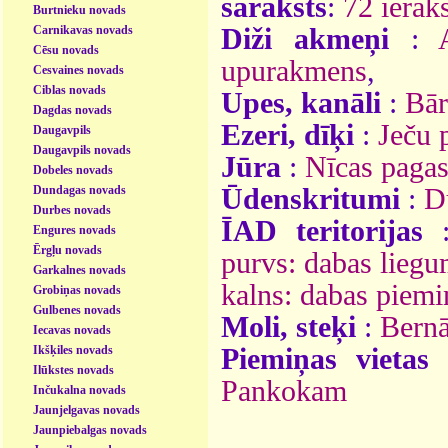
saraksts
:
72 ieraks
Burtnieku novads
Carnikavas novads
Diži akmeņi
:
Cēsu novads
upurakmens
,
Cesvaines novads
Ciblas novads
Upes, kanāli
:
Bār
Dagdas novads
Ezeri, dīķi
:
Ječu 
Daugavpils
Daugavpils novads
Jūra
:
Nīcas pagas
Dobeles novads
Dundagas novads
Ūdenskritumi
:
D
Durbes novads
ĪAD teritorijas
Engures novads
Ērgļu novads
purvs: dabas lieg
Garkalnes novads
kalns: dabas piemi
Grobiņas novads
Gulbenes novads
Moli, steķi
:
Bernā
Iecavas novads
Ikšķiles novads
Piemiņas vietas
Ilūkstes novads
Pankokam
Inčukalna novads
Jaunjelgavas novads
Jaunpiebalgas novads