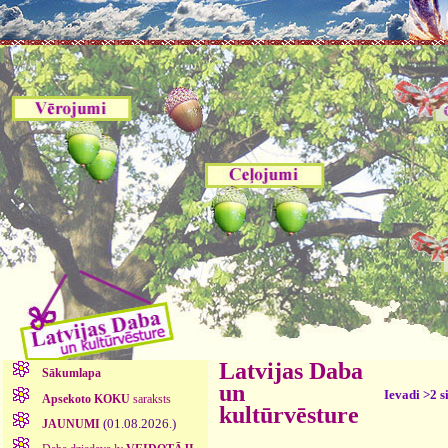
Latvijas Daba
Sākumlapa
un
Ievadi >2 s
Apsekoto KOKU
saraksts
kultūrvēsture
(01.08.2026.)
JAUNUMI