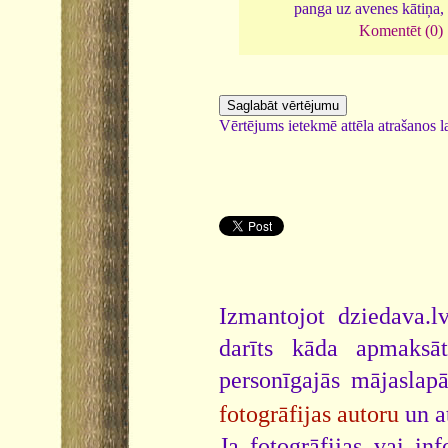
panga uz avenes kātiņa,
Komentēt (0)
Vērtējums ietekmē attēla atrašanos la
Izmantojot dziedava.lv
darīts kāda apmaksāt
personīgajās mājaslap
fotogrāfijas autoru
un a
Ja fotogrāfijas vai i