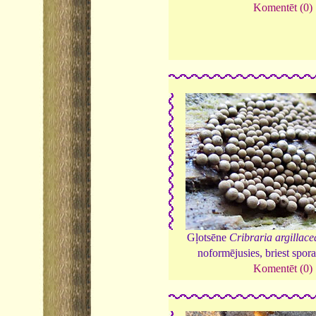
Komentēt (0)
Gļotsēne
Cribraria argillace
noformējusies, briest spor
Komentēt (0)