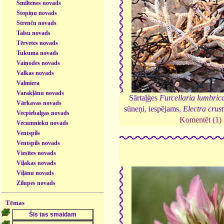
Smiltenes novads
Stopiņu novads
Strenču novads
Talsu novads
Tērvetes novads
Tukuma novads
Vaiņodes novads
Valkas novads
Valmiera
Varakļānu novads
Sārtaļģes
Furcellaria lumbrica
Vārkavas novads
sūneņi, iespējams,
Electra crus
Vecpiebalgas novads
Komentēt (1)
Vecumnieku novads
Ventspils
Ventspils novads
Viesītes novads
Viļakas novads
Viļānu novads
Zilupes novads
Tēmas