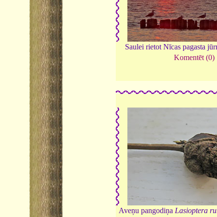
Saulei rietot Nīcas pagasta jū
Komentēt (0)
Aveņu pangodiņa
Lasioptera ru