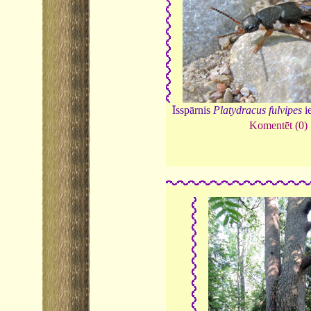
Īsspārnis
Platydracus fulvipes
i
Komentēt (0)