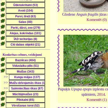
Glodene
Anguis fragilis
jūras
Komentēt (0)
Konkrētas celtnes, veidojumi
>>
>>
>>
Pupuķis
Upupa epops
izplestu c
spārniem,
2014
.
Komentēt (1)