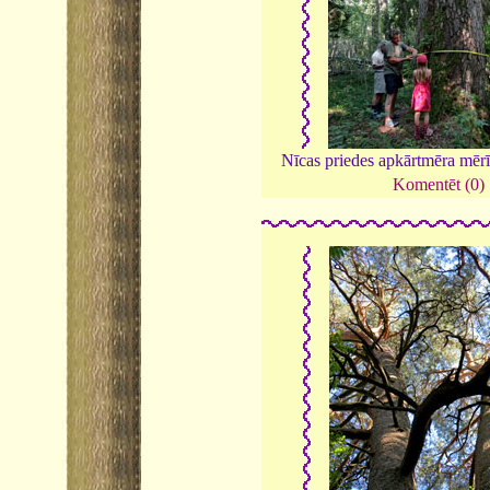
Nīcas priedes apkārtmēra mēr
Komentēt (0)