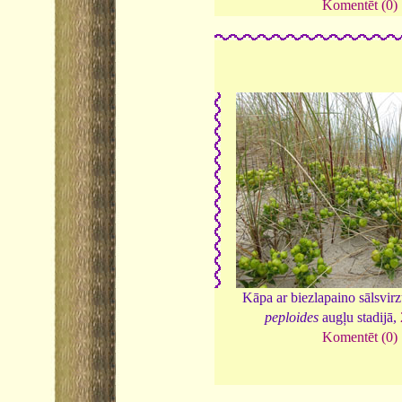
Komentēt (0)
Kāpa ar biezlapaino sālsvir
peploides
augļu stadijā,
Komentēt (0)