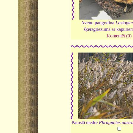
Aveņu pangodiņa
Lasiopter
šķērsgriezumā ar kāpurie
Komentēt (0)
Parastā niedre
Phragmites austra