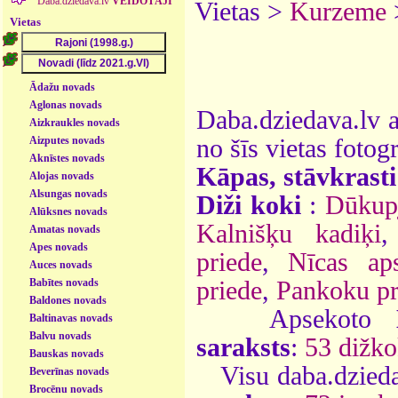
Daba.dziedava.lv
VEIDOTĀJI
Vietas >
Kurzeme
Vietas
Ādažu novads
Aglonas novads
Daba.dziedava.lv a
Aizkraukles novads
Aizputes novads
no šīs vietas fotogr
Aknīstes novads
Kāpas, stāvkrasti
Alojas novads
Alsungas novads
Diži koki
:
Dūkupj
Alūksnes novads
Kalnišķu kadiķi
Amatas novads
Apes novads
priede
,
Nīcas ap
Auces novads
Babītes novads
priede
,
Pankoku pr
Baldones novads
Apsekoto
Baltinavas novads
Balvu novads
saraksts
:
53 dižko
Bauskas novads
Visu daba.dzieda
Beverīnas novads
Brocēnu novads