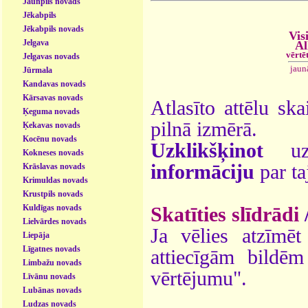
Jaunpils novads
Jēkabpils
Jēkabpils novads
Vis
Jelgava
Al
vērtē
Jelgavas novads
jaun
Jūrmala
Kandavas novads
Kārsavas novads
Atlasīto attēlu ska
Ķeguma novads
pilnā izmērā.
Ķekavas novads
Kocēnu novads
Uzklikšķinot
uz 
Kokneses novads
informāciju
par ta
Krāslavas novads
Krimuldas novads
Krustpils novads
Kuldīgas novads
Skatīties slīdrādi
Lielvārdes novads
Ja vēlies atzīmēt 
Liepāja
Līgatnes novads
attiecīgām bildē
Limbažu novads
vērtējumu".
Līvānu novads
Lubānas novads
Ludzas novads