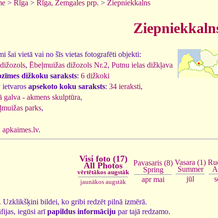
me
>
Rīga
>
Rīga, Zemgales prp.
>
Ziepniekkalns
Ziepniekkaln
 šai vietā vai no šīs vietas fotografēti objekti:
dižozols
,
Ēbeļmuižas dižozols Nr.2
,
Putnu ielas dižkļava
ozīmes dižkoku saraksts
:
6 dižkoki
 ietvaros
apsekoto koku saraksts
:
34 ieraksti
,
 galva - akmens skulptūra
,
ļmuižas parks
,
:
apkaimes.lv
.
Visi foto (17)
Vasara (1)
Rud
Pavasaris (8)
All Photos
Summer
A
Spring
vērtētākos augstāk
jūl
s
apr
mai
jaunākos augstāk
7. Uzklikšķini bildei, ko gribi redzēt pilnā izmērā.
fijas, iegūsi arī
papildus informāciju
par tajā redzamo.