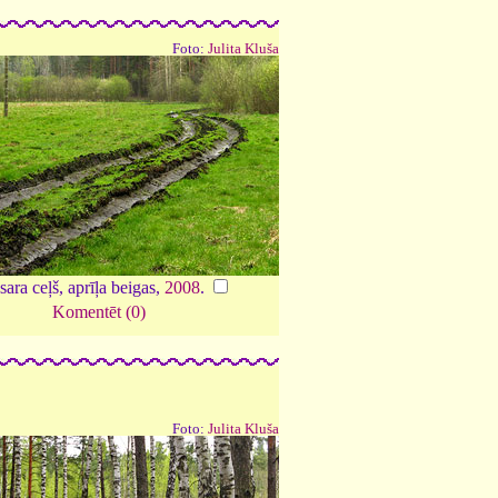
Foto:
Julita Kluša
ara ceļš, aprīļa beigas,
2008
.
Komentēt (0)
Foto:
Julita Kluša