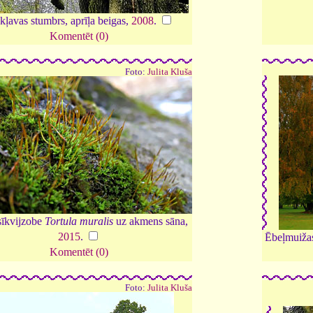
kļavas stumbrs, aprīļa beigas,
2008
.
Komentēt (0)
Foto:
Julita Kluša
īkvijzobe
Tortula muralis
uz akmens sāna,
2015
.
Ēbeļmuižas 
Komentēt (0)
Foto:
Julita Kluša