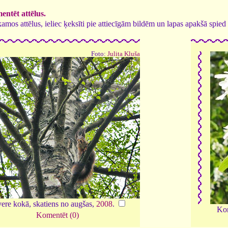
ntēt attēlus.
tīkamos attēlus, ieliec ķeksīti pie attiecīgām bildēm un lapas apakšā spi
Foto:
Julita Kluša
ere kokā, skatiens no augšas,
2008
.
Kor
Komentēt (0)