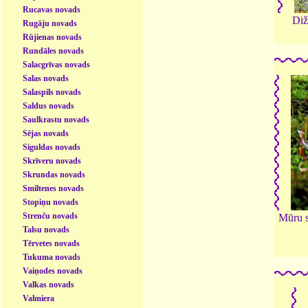
Rucavas novads
Diž
Rugāju novads
Rūjienas novads
Rundāles novads
Salacgrīvas novads
Salas novads
Salaspils novads
Saldus novads
Saulkrastu novads
Sējas novads
Siguldas novads
Skrīveru novads
Skrundas novads
Smiltenes novads
Stopiņu novads
Strenču novads
Mūru s
Talsu novads
Tērvetes novads
Tukuma novads
Vaiņodes novads
Valkas novads
Valmiera