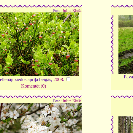
Foto:
Julita Kluša
Pavas
llenāji ziedos aprīļa beigās,
2008
.
Komentēt (0)
Foto:
Julita Kluša