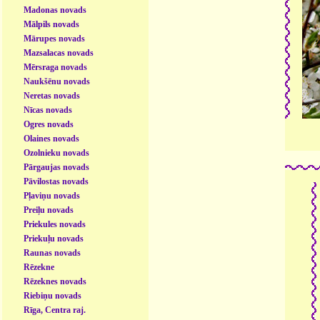
Madonas novads
Mālpils novads
Mārupes novads
Mazsalacas novads
Mērsraga novads
Naukšēnu novads
Neretas novads
Nīcas novads
Ogres novads
Olaines novads
Ozolnieku novads
Pārgaujas novads
Pāvilostas novads
Pļaviņu novads
Preiļu novads
Priekules novads
Priekuļu novads
Raunas novads
Rēzekne
Rēzeknes novads
Riebiņu novads
Rīga, Centra raj.