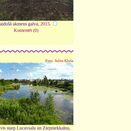
aidošā akmens galva,
2015
.
Komentēt (0)
Foto:
Julita Kluša
vis starp Lucavsalu un Ziepniekkalnu,