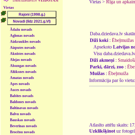
Daba.dziedava.lv
VEIDOTĀJI
Vietas >
Rīga un apkai
Vietas
Ādažu novads
Daba.dziedava.lv skatāmi
Aglonas novads
Diži koki
:
Ēbeļmuižas 
Aizkraukles novads
Apsekoto
Latvijas n
Aizputes novads
Visu daba.dziedava.lv
Aknīstes novads
Alojas novads
Diži akmeņi
:
Smaidošā
Alsungas novads
Parki, dārzi, zoo
:
Ēbe
Alūksnes novads
Muižas
:
Ēbeļmuiža
Amatas novads
Informācija par šo vietu
Apes novads
Auces novads
Babītes novads
Baldones novads
Baltinavas novads
Balvu novads
Bauskas novads
Atlasīto attēlu skaits: 1
Beverīnas novads
Uzklikšķinot
uz fotogrā
Brocēnu novads