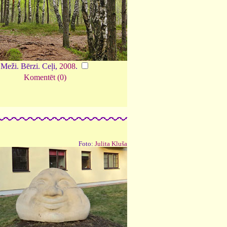
Meži. Bērzi. Ceļi,
2008
.
Komentēt (0)
Foto:
Julita Kluša