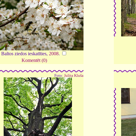
Baltos ziedos ieskatīties,
2008
.
Komentēt (0)
Foto:
Julita Kluša