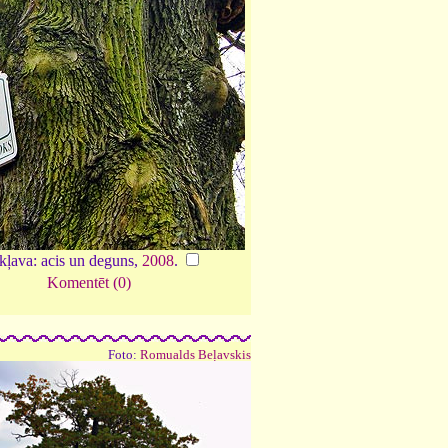
kļava: acis un deguns,
2008
.
Komentēt (0)
Foto:
Romualds Beļavskis