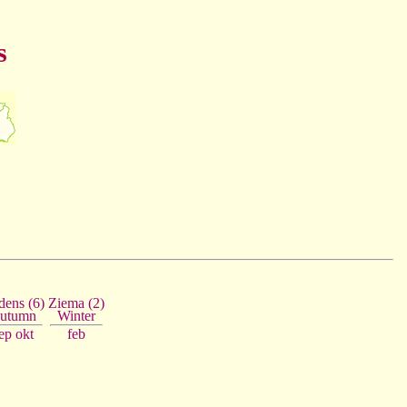
s
Ziema (2)
ens (6)
Winter
utumn
feb
ep
okt