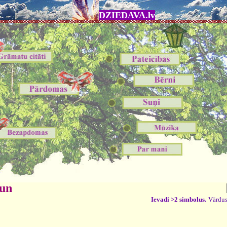
DZIEDAVA.lv
 un
Ievadi >2 simbolus.
Vārdus