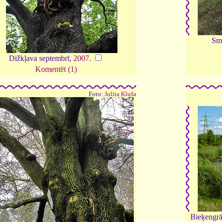
Sm
Dižkļava septembrī,
2007
.
Komentēt (1)
Foto:
Julita Kluša
Bieķengrā