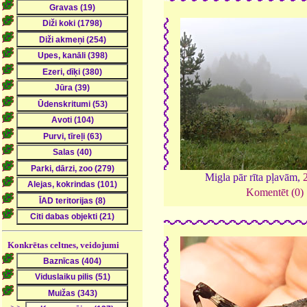
Migla pār rīta pļavām,
Komentēt (0)
Konkrētas celtnes, veidojumi