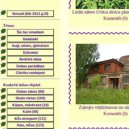
Lielās nātres
Urtica dioica
plan
Komentēt (0)
Tēmas
Konkrēti dabas objekti
Zaļesjes vējdzirnavas no s
Komentēt (0)