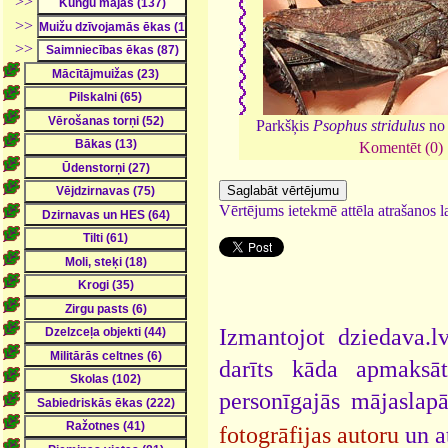
>>
>>
>>
Parkšķis
Psophus stridulus
no 
Komentēt (0)
Vērtējums ietekmē attēla atrašanos la
Izmantojot dziedava.lv
darīts kāda apmaksāt
personīgajās mājaslap
fotogrāfijas autoru
un a