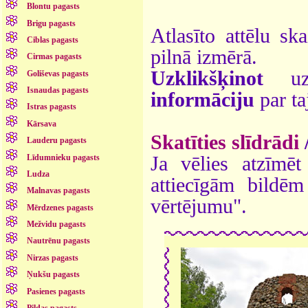
Blontu pagasts
Brigu pagasts
Atlasīto attēlu sk
Ciblas pagasts
pilnā izmērā.
Cirmas pagasts
Uzklikšķinot
uz 
Goliševas pagasts
Isnaudas pagasts
informāciju
par ta
Istras pagasts
Kārsava
Skatīties slīdrādi
Lauderu pagasts
Līdumnieku pagasts
Ja vēlies atzīmēt 
Ludza
attiecīgām bildē
Malnavas pagasts
vērtējumu".
Mērdzenes pagasts
Mežvidu pagasts
Nautrēnu pagasts
Nirzas pagasts
Ņukšu pagasts
Pasienes pagasts
Pildas pagasts