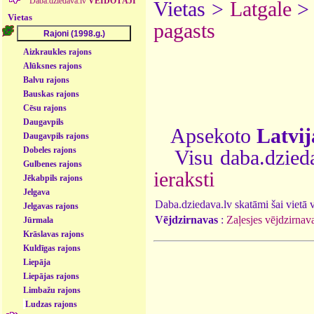
Daba.dziedava.lv
VEIDOTĀJI
Vietas >
Latgale
Vietas
pagasts
Aizkraukles rajons
Alūksnes rajons
Balvu rajons
Bauskas rajons
Cēsu rajons
Daugavpils
Apsekoto
Latvij
Daugavpils rajons
Dobeles rajons
Visu daba.dzieda
Gulbenes rajons
ieraksti
Jēkabpils rajons
Jelgava
Daba.dziedava.lv skatāmi šai vietā va
Jelgavas rajons
Vējdzirnavas
:
Zaļesjes vējdzirnav
Jūrmala
Krāslavas rajons
Kuldīgas rajons
Liepāja
Liepājas rajons
Limbažu rajons
Ludzas rajons