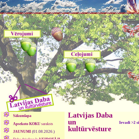
Latvijas Daba
Sākumlapa
un
Ievadi >2 s
Apsekoto KOKU
saraksts
kultūrvēsture
(01.08.2026.)
JAUNUMI