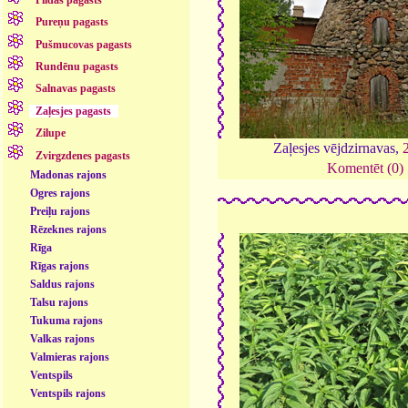
Pureņu pagasts
Pušmucovas pagasts
Rundēnu pagasts
Salnavas pagasts
Zaļesjes pagasts
Zilupe
Zaļesjes vējdzirnavas,
Zvirgzdenes pagasts
Komentēt (0)
Madonas rajons
Ogres rajons
Preiļu rajons
Rēzeknes rajons
Rīga
Rīgas rajons
Saldus rajons
Talsu rajons
Tukuma rajons
Valkas rajons
Valmieras rajons
Ventspils
Ventspils rajons