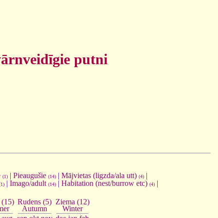
ārnveidīgie putni
e
|
Pieaugušie
|
Mājvietas (ligzda/ala utt)
|
(1)
(14)
(4)
|
Imago/adult
|
Habitation (nest/burrow etc)
|
(1)
(14)
(4)
Ziema (12)
 (15)
Rudens (5)
Winter
mer
Autumn