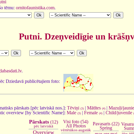
utni
 šo tēmu:
ornitofaunistika.com
.
Putni. Dzeņveidīgie un krāšņv
dabasdati.lv
.
pēc Dziedavā publicētajiem foto:
atisks pārskats [pēc latviskā nos.]:
Tēviņi
|
Mātītes
|
Mazuļi/jauni
(3)
(4)
ic overview [by Scientific Name]:
Male
|
Female
|
Child/juvenile
(3)
(4)
Pārskats
Visi foto (54)
(12)
Pavasaris (22)
Vasara
All Photos
pēc latviskā
Spring
Sum
vērtētākos augstāk
Overview
mar
apr
mai