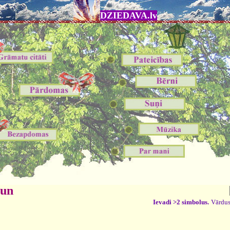
DZIEDAVA.lv
 un
Ievadi >2 simbolus.
Vārdus