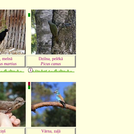
, melnā
Dzilna, pelēkā
s martius
Picus canus
tiņš
Vārna, zaļā