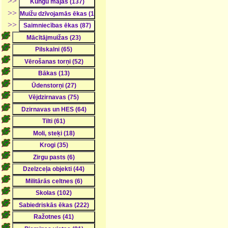
>>
>>
>>