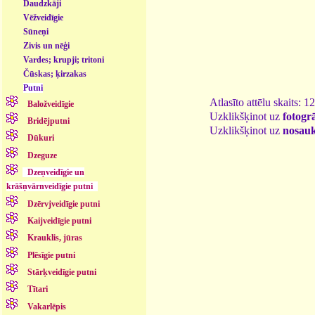
Daudzkāji
Vēžveidīgie
Sūneņi
Zivis un nēģi
Vardes; krupji; tritoni
Čūskas; ķirzakas
Putni
Atlasīto attēlu skaits: 1
Baložveidīgie
Uzklikšķinot uz
fotogrā
Bridējputni
Uzklikšķinot uz
nosau
Dūkuri
Dzeguze
Dzeņveidīgie un
krāšņvārnveidīgie putni
Dzērvjveidīgie putni
Kaijveidīgie putni
Krauklis, jūras
Plēsīgie putni
Stārķveidīgie putni
Tītari
Vakarlēpis