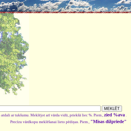
zied %ava
 atdali ar tukšumu. Meklējot arī vārda vidū, priekšā liec %. Piem.,
.
"Misas dižpriede"
Precīzu vārdkopu meklēšanai lieto pēdiņas. Piem.,