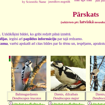
jūn
jūl
jaunākos augstāk
by Scientific Name
Pārskats
latviskā
(sakārtots pēc
nosauk
2. Uzklikšķini bildei, ko gribi redzēt pilnā izmērā.
fijas
, iegūsi arī
papildus informāciju
par tajā redzamo.
kuma
, varēsi apskatīt arī citas bildes par šo tēmu un, iespējams, aprakst
Baltmugurdzenis
Dzenis, dižraibais
Dzenis
Dendrocopos leucotos
Dendrocopos major
Dendroco