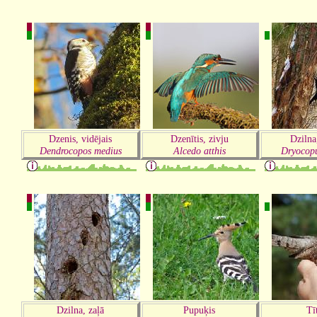
Dzenis, vidējais
Dzenītis, zivju
Dzilna
Dendrocopos medius
Alcedo atthis
Dryocopu
Dzilna, zaļā
Pupuķis
Tī