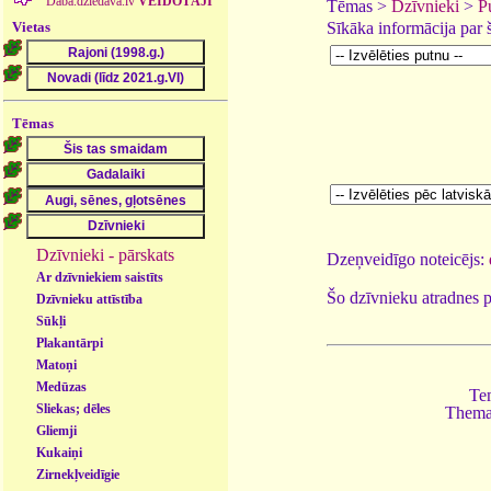
Daba.dziedava.lv
VEIDOTĀJI
Tēmas >
Dzīvnieki
>
P
Vietas
Sīkāka informācija par
Tēmas
Dzīvnieki - pārskats
Dzeņveidīgo noteicējs:
Ar dzīvniekiem saistīts
Šo dzīvnieku atradnes 
Dzīvnieku attīstība
Sūkļi
Plakantārpi
Matoņi
Medūzas
Tem
Sliekas; dēles
Themat
Gliemji
Kukaiņi
Zirnekļveidīgie