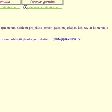
orquilla
Coracias garrulus
os (piemēram, skolēnu projektos, personīgajās mājaslapās, kas nav ar komerciālu
.
antošanu obligāti jāsaskaņo. Rakstiet: