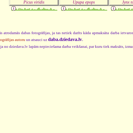
Picus viridis
Upupa epops
Jynx t
s atrodamās dabas fotogrāfijas, ja tas netiek darīts kāda apmaksāta darba ietvar
daba.dziedava.lv
.
togrāfijas autoru
un atsauci uz
cija no dziedava.lv lapām nepieciešama darba veikšanai, par kuru tiek maksāts, izm