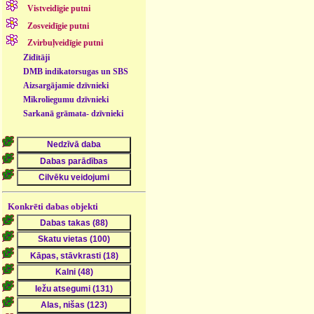
Vistveidīgie putni
Zosveidīgie putni
Zvirbuļveidīgie putni
Zīdītāji
DMB indikatorsugas un SBS
- dzīvnieki
Aizsargājamie dzīvnieki
Mikroliegumu dzīvnieki
Sarkanā grāmata- dzīvnieki
Konkrēti dabas objekti