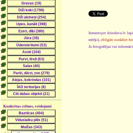
Izmantojot dziedava.lv lapā
mērķi),
obligāti norādiet fo
Ja fotogrāfijas vai informā
Konkrētas celtnes, veidojumi