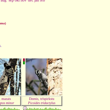
dec
jan
feb
aug
sep
okt
nov
uma)
u.
, mazais
Dzenis, trīspirkstu
pos minor
Picoides tridactylus