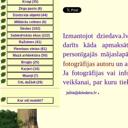
Izmantojot dziedava.lv
darīts kāda apmaksāt
personīgajās mājaslap
fotogrāfijas autoru
un a
Ja fotogrāfijas vai i
veikšanai, par kuru ti
.