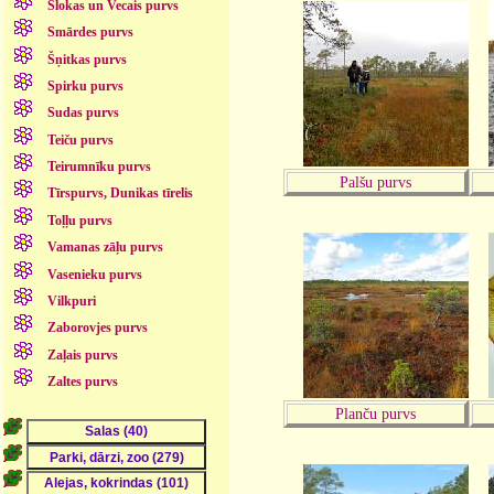
Slokas un Vecais purvs
Smārdes purvs
Šņitkas purvs
Spirku purvs
Sudas purvs
Teiču purvs
Teirumnīku purvs
Palšu purvs
Tīrspurvs, Dunikas tīrelis
Toļļu purvs
Vamanas zāļu purvs
Vasenieku purvs
Vilkpuri
Zaborovjes purvs
Zaļais purvs
Zaltes purvs
Planču purvs