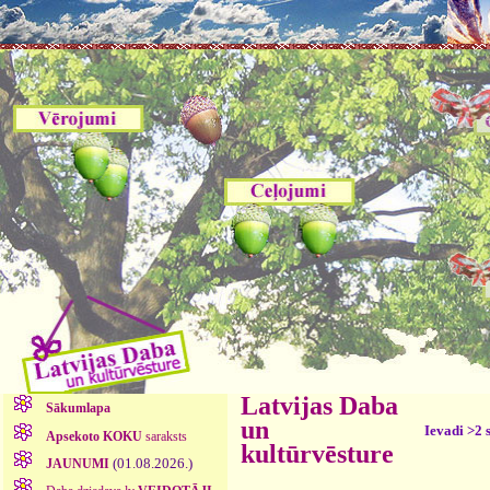
Latvijas Daba
Sākumlapa
un
Ievadi >2 
Apsekoto KOKU
saraksts
kultūrvēsture
(01.08.2026.)
JAUNUMI