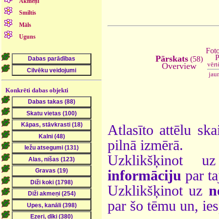
Akmeņi
Smiltis
Māls
Uguns
Foto
P
Pārskats
(58)
vērt
Overview
jau
Konkrēti dabas objekti
Atlasīto attēlu ska
pilnā izmērā.
Uzklikšķinot 
informāciju
par ta
Uzklikšķinot uz
n
par šo tēmu un, ie