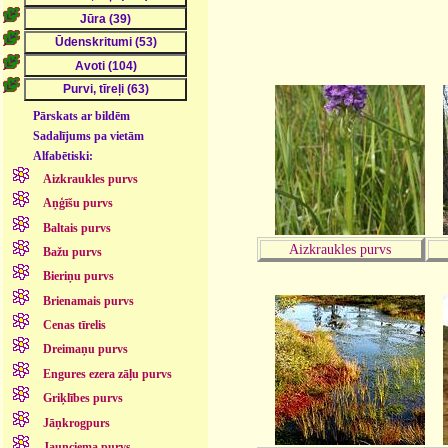
Pārskats ar bildēm
Sadalījums pa vietām
Alfabētiski:
Aizkraukles purvs
Aņģīšu purvs
Baltais purvs
Aizkraukles purvs
Bažu purvs
Bieriņu purvs
Brienamais purvs
Cenas tīrelis
Dreimaņu purvs
Engures ezera zāļu purvs
Griķlībes purvs
Jāņkrogpurs
Jaunciema purvs