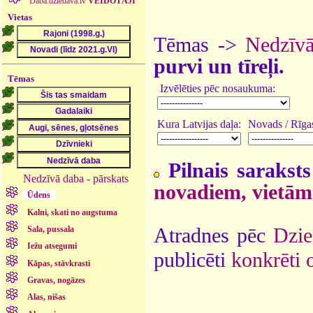
Daba.dziedava.lv
VEIDOTĀJI
Vietas
Tēmas ->
Nedzīv
purvi un tīreļi.
Tēmas
Izvēlēties pēc nosaukuma:
Kura Latvijas daļa:
Novads / Rīgas
Pilnais saraksts
Nedzīvā daba - pārskats
novadiem, vietām
Ūdens
Kalni, skati no augstuma
Sala, pussala
Atradnes pēc
Dzie
Iežu atsegumi
publicēti
konkrēti 
Kāpas, stāvkrasti
Gravas, nogāzes
Alas, nišas