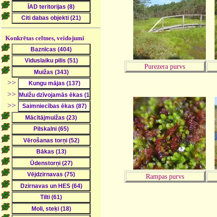
Konkrētas celtnes, veidojumi
Purezera purvs
>>
>>
>>
Rampas purvs