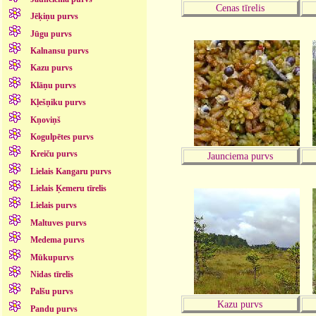
Cenas tīrelis
Jēķiņu purvs
Jūgu purvs
Kalnansu purvs
Kazu purvs
Klāņu purvs
Kļešņiku purvs
Kņoviņš
Kogulpētes purvs
Kreiču purvs
Jaunciema purvs
Lielais Kangaru purvs
Lielais Ķemeru tīrelis
Lielais purvs
Maltuves purvs
Medema purvs
Mūkupurvs
Nidas tīrelis
Palšu purvs
Kazu purvs
Pandu purvs