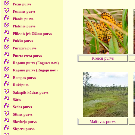
Pēcas purvs
Pemmes purvs
Planču purvs
Platenes purvs
Pliksnis jeb Ošānu purvs
Pukšu purvs
Purezera purvs
Putera ezera purvs
Kreiču purvs
Raganu purvs (Engures nov.)
Raganu purvs (Rugāju nov.)
Rampas purvs
Rukšpurs
Salaspils kūdras purvs
Sāris
Sedas purvs
Sēmes purvs
Maltuves purvs
Skrebeļu purvs
Slēperu purvs