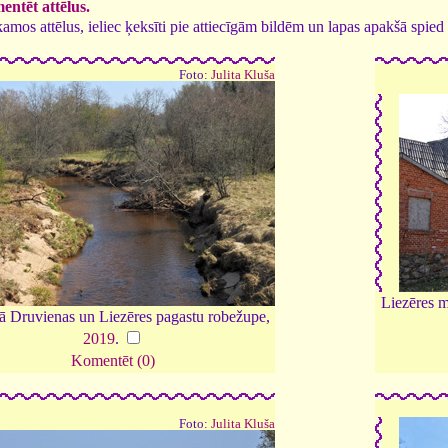
ntēt attēlus.
tīkamos attēlus, ieliec ķeksīti pie attiecīgām bildēm un lapas apakšā spi
Foto:
Julita Kluša
Liezēres m
kā Druvienas un Liezēres pagastu robežupe,
2019
.
Komentēt (0)
Foto:
Julita Kluša