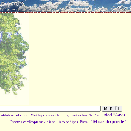
zied %ava
 atdali ar tukšumu. Meklējot arī vārda vidū, priekšā liec %. Piem.,
.
"Misas dižpriede"
Precīzu vārdkopu meklēšanai lieto pēdiņas. Piem.,