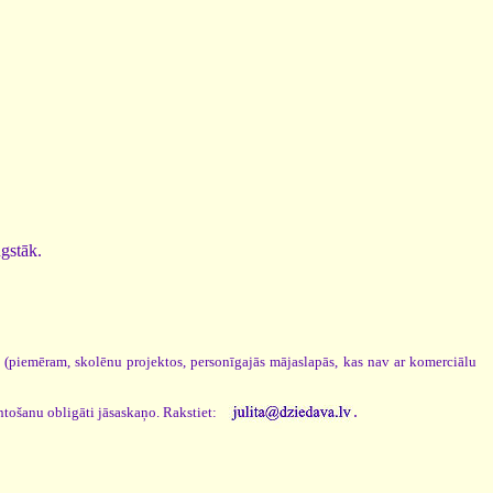
ugstāk.
s (piemēram, skolēnu projektos, personīgajās mājaslapās, kas nav ar komerciālu
.
ntošanu obligāti jāsaskaņo. Rakstiet: