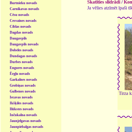
Skatīties slīdrādi
/
Kome
Burtnieku novads
Ja vēlies atzīmēt īpaši 
Carnikavas novads
Cēsu novads
Cesvaines novads
Ciblas novads
Dagdas novads
Daugavpils
Daugavpils novads
Dobeles novads
Dundagas novads
Durbes novads
Engures novads
Ērgļu novads
Garkalnes novads
Grobiņas novads
Gulbenes novads
Tirza 
Iecavas novads
Ikšķiles novads
Ilūkstes novads
Inčukalna novads
Jaunjelgavas novads
Jaunpiebalgas novads