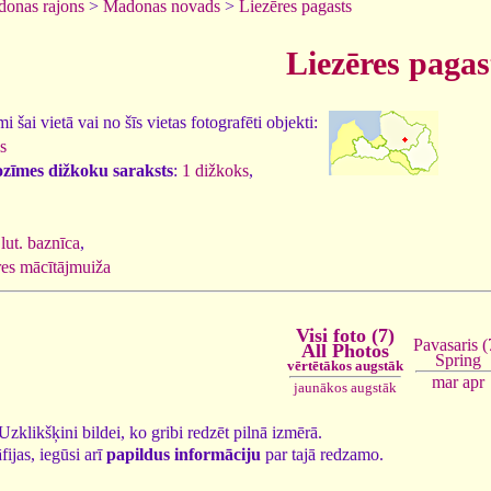
onas rajons
>
Madonas novads
>
Liezēres pagasts
Liezēres pagas
 šai vietā vai no šīs vietas fotografēti objekti:
s
ozīmes dižkoku saraksts
:
1 dižkoks
,
 lut. baznīca
,
res mācītājmuiža
Visi foto (7)
Pavasaris (
All Photos
Spring
vērtētākos augstāk
mar
apr
jaunākos augstāk
. Uzklikšķini bildei, ko gribi redzēt pilnā izmērā.
fijas, iegūsi arī
papildus informāciju
par tajā redzamo.