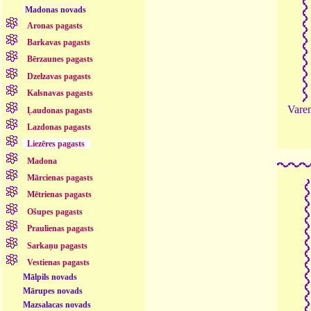
Madonas novads
Aronas pagasts
Barkavas pagasts
Bērzaunes pagasts
Dzelzavas pagasts
Kalsnavas pagasts
Varen
Ļaudonas pagasts
Lazdonas pagasts
Liezēres pagasts
Madona
Mārcienas pagasts
Mētrienas pagasts
Ošupes pagasts
Praulienas pagasts
Sarkaņu pagasts
Vestienas pagasts
Mālpils novads
Mārupes novads
Mazsalacas novads