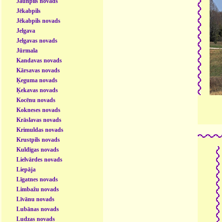
Jaunpils novads
Jēkabpils
Jēkabpils novads
Jelgava
Jelgavas novads
Jūrmala
Kandavas novads
Kārsavas novads
Ķeguma novads
Ķekavas novads
Kocēnu novads
Kokneses novads
Krāslavas novads
Krimuldas novads
Krustpils novads
Kuldīgas novads
Lielvārdes novads
Liepāja
Līgatnes novads
Limbažu novads
Līvānu novads
Lubānas novads
Ludzas novads