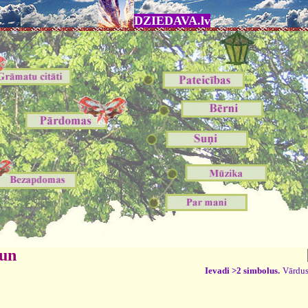
DZIEDAVA.lv
 un
Ievadi >2 simbolus.
Vārdus