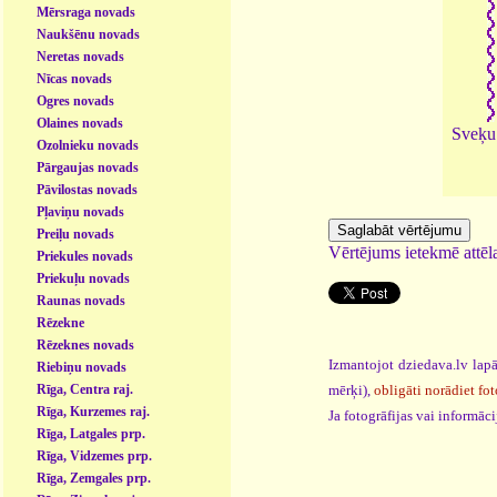
Mērsraga novads
Naukšēnu novads
Neretas novads
Nīcas novads
Ogres novads
Olaines novads
Sveķu
Ozolnieku novads
Pārgaujas novads
Pāvilostas novads
Pļaviņu novads
Preiļu novads
Vērtējums ietekmē attēla
Priekules novads
Priekuļu novads
Raunas novads
Rēzekne
Rēzeknes novads
Izmantojot dziedava.lv lapā
Riebiņu novads
mērķi),
obligāti norādiet fot
Rīga, Centra raj.
Rīga, Kurzemes raj.
Ja fotogrāfijas vai informā
Rīga, Latgales prp.
Rīga, Vidzemes prp.
Rīga, Zemgales prp.