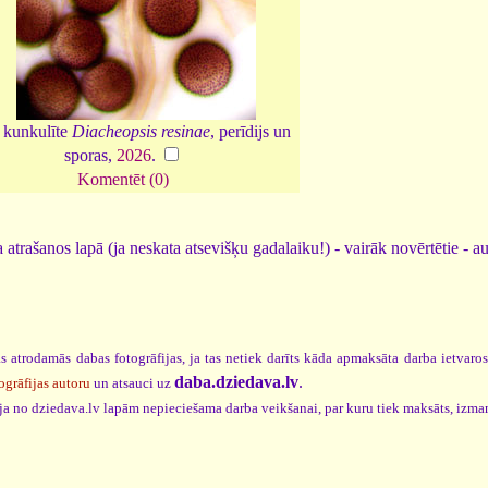
 kunkulīte
Diacheopsis resinae
, perīdijs un
sporas,
2026
.
Komentēt (0)
 atrašanos lapā (ja neskata atsevišķu gadalaiku!) - vairāk novērtētie - a
s atrodamās dabas fotogrāfijas, ja tas netiek darīts kāda apmaksāta darba ietvaro
daba.dziedava.lv
.
ogrāfijas autoru
un atsauci uz
cija no dziedava.lv lapām nepieciešama darba veikšanai, par kuru tiek maksāts, izma