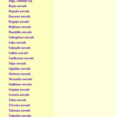
Rīga, Ziemeļu raj.
Rojas novads
Ropažu novads
Rucavas novads
Rugāju novads
Rūjienas novads
Rundāles novads
Salacgrīvas novads
Salas novads
Salaspils novads
Saldus novads
Saulkrastu novads
Sējas novads
Siguldas novads
Skrīveru novads
Skrundas novads
Smiltenes novads
Stopiņu novads
Strenču novads
Talsu novads
Tērvetes novads
Tukuma novads
Vaiņodes novads