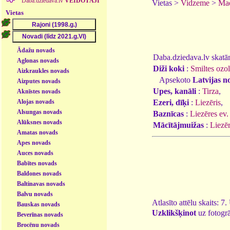
Daba.dziedava.lv
VEIDOTĀJI
Vietas >
Vidzeme
>
Mad
Vietas
Ādažu novads
Daba.dziedava.lv skatāmi
Aglonas novads
Diži koki
:
Smiltes ozol
Aizkraukles novads
Apsekoto
Latvijas n
Aizputes novads
Upes, kanāli
:
Tirza
,
Aknīstes novads
Alojas novads
Ezeri, dīķi
:
Liezēris
,
Alsungas novads
Baznīcas
:
Liezēres ev.
Alūksnes novads
Mācītājmuižas
:
Liezē
Amatas novads
Apes novads
Auces novads
Babītes novads
Baldones novads
Baltinavas novads
Balvu novads
Atlasīto attēlu skaits: 7
Bauskas novads
Uzklikšķinot
uz fotogrā
Beverīnas novads
Brocēnu novads