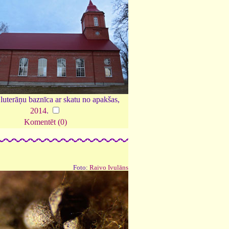
 luterāņu baznīca ar skatu no apakšas,
2014
.
Komentēt (0)
Foto:
Raivo Ivulāns