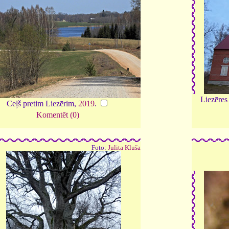
Liezēres
Ceļš pretim Liezērim,
2019
.
Komentēt (0)
Foto:
Julita Kluša