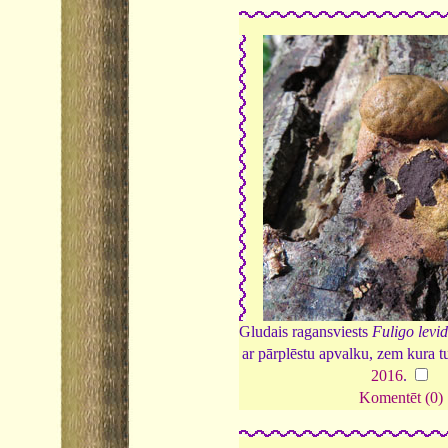
Gludais ragansviests
Fuligo levi
ar pārplēstu apvalku, zem kura 
2016
.
Komentēt (0)