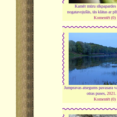
Kamēr mūru sīkpapardes 
nogatavojušās, tās klātas ar pl
Komentēt (0)
Jumpravas atsegums pavasara v
otras puses,
2021
Komentēt (0)