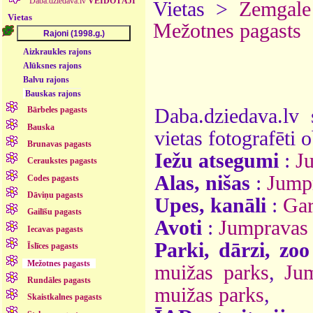
Daba.dziedava.lv
VEIDOTĀJI
Vietas >
Zemgale
Vietas
Mežotnes pagasts
Aizkraukles rajons
Alūksnes rajons
Balvu rajons
Bauskas rajons
Daba.dziedava.lv 
Bārbeles pagasts
Bauska
vietas fotografēti o
Brunavas pagasts
Iežu atsegumi
:
J
Ceraukstes pagasts
Alas, nišas
:
Jumpr
Codes pagasts
Dāviņu pagasts
Upes, kanāli
:
Gar
Gailīšu pagasts
Avoti
:
Jumpravas 
Iecavas pagasts
Parki, dārzi, zoo
Īslīces pagasts
Mežotnes pagasts
muižas parks
,
Ju
Rundāles pagasts
muižas parks
,
Skaistkalnes pagasts