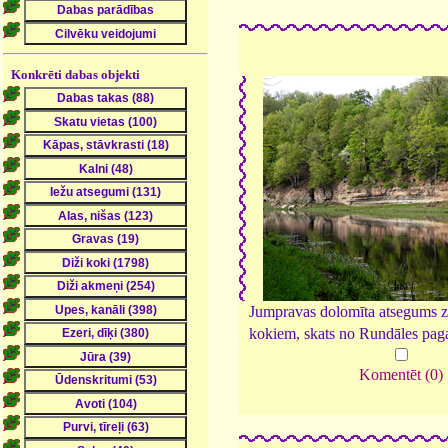
Konkrēti dabas objekti
Jumpravas dolomīta atsegums 
kokiem, skats no Rundāles pag
Komentēt (0)