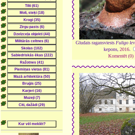
Gludais ragansviests
Fuligo le
kepons,
2016
.
Komentēt (0)