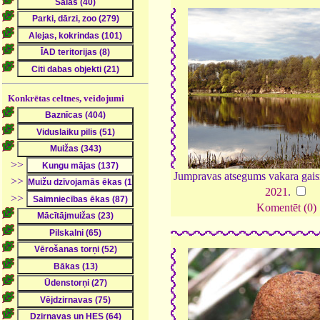
Konkrētas celtnes, veidojumi
>>
Jumpravas atsegums vakara gais
>>
2021
.
>>
Komentēt (0)