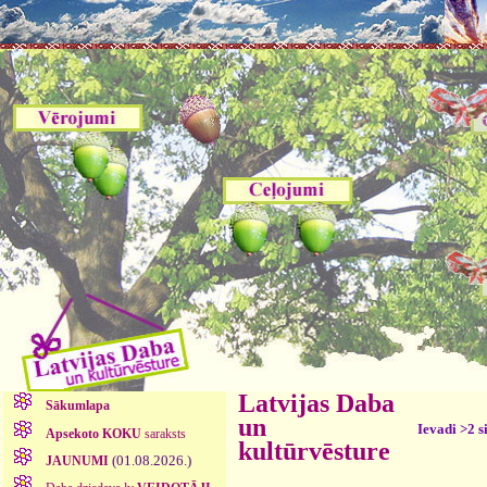
Latvijas Daba
Sākumlapa
un
Ievadi >2 s
Apsekoto KOKU
saraksts
kultūrvēsture
(01.08.2026.)
JAUNUMI