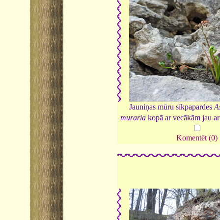
Jauniņas mūru sīkpapardes
A
muraria
kopā ar vecākām jau ar
Komentēt (0)