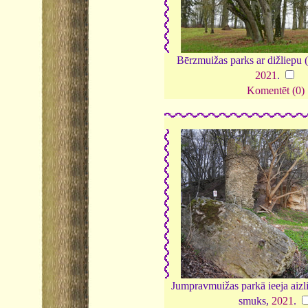
Bērzmuižas parks ar dižliepu 
2021
.
Komentēt (0)
Jumpravmuižas parkā ieeja aizlie
smuks,
2021
.