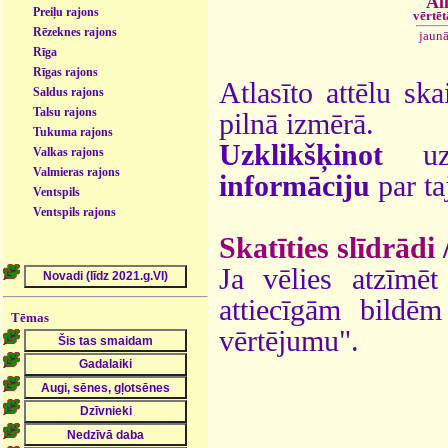
Al
Preiļu rajons
vērtē
Rēzeknes rajons
jaun
Rīga
Rīgas rajons
Atlasīto attēlu ska
Saldus rajons
Talsu rajons
pilnā izmērā.
Tukuma rajons
Uzklikšķinot
uz 
Valkas rajons
Valmieras rajons
informāciju
par ta
Ventspils
Ventspils rajons
Skatīties slīdrādi
Ja vēlies atzīmēt 
attiecīgām bildē
Tēmas
vērtējumu".