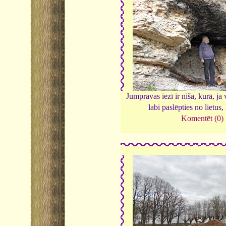
Jumpravas iezī ir niša, kurā, ja
labi paslēpties no lietus,
Komentēt (0)