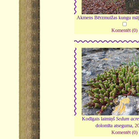
Akmens Bērzmuižas kungu māja
Komentēt (0)
Kodīgais laimiņš
Sedum acre
dolomīta atseguma,
2
Komentēt (0)