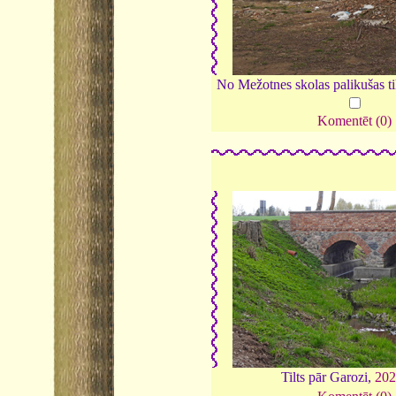
No Mežotnes skolas palikušas t
Komentēt (0)
Tilts pār Garozi,
202