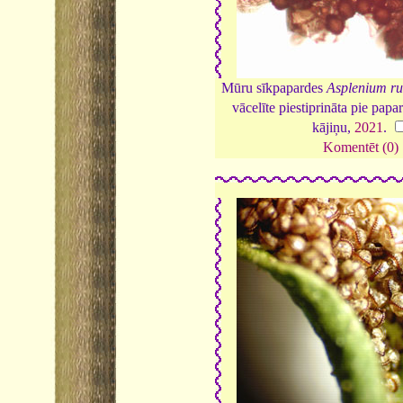
Mūru sīkpapardes
Asplenium ru
vācelīte piestiprināta pie papa
kājiņu,
2021
.
Komentēt (0)