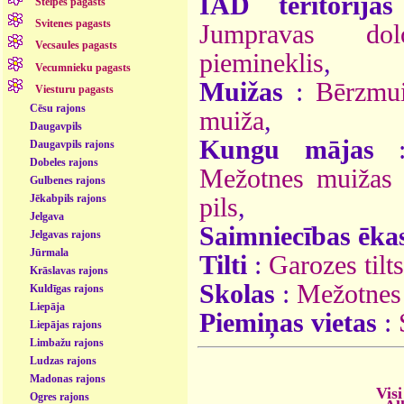
ĪAD teritorijas
Stelpes pagasts
Svitenes pagasts
Jumpravas dol
Vecsaules pagasts
piemineklis
,
Vecumnieku pagasts
Muižas
:
Bērzmu
Viesturu pagasts
Cēsu rajons
muiža
,
Daugavpils
Kungu mājas
Daugavpils rajons
Dobeles rajons
Mežotnes muižas 
Gulbenes rajons
Jēkabpils rajons
pils
,
Jelgava
Saimniecības ēka
Jelgavas rajons
Jūrmala
Tilti
:
Garozes tilts
Krāslavas rajons
Skolas
:
Mežotnes
Kuldīgas rajons
Liepāja
Piemiņas vietas
:
Liepājas rajons
Limbažu rajons
Ludzas rajons
Madonas rajons
Visi
Ogres rajons