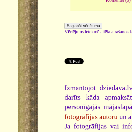
Komentēt (0)
Vērtējums ietekmē attēla atrašanos la
Izmantojot dziedava.lv
darīts kāda apmaksāt
personīgajās mājaslap
fotogrāfijas autoru
un a
Ja fotogrāfijas vai i