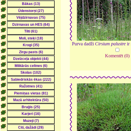
Purva dadži
Cirsium palustre
ir 
Komentēt (0)