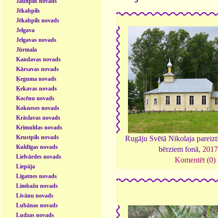
Jaunpils novads
Jēkabpils
Jēkabpils novads
Jelgava
Jelgavas novads
Jūrmala
Kandavas novads
Kārsavas novads
Ķeguma novads
Ķekavas novads
Kocēnu novads
Kokneses novads
Krāslavas novads
Krimuldas novads
Krustpils novads
Rugāju Svētā Nikolaja pareizt
Kuldīgas novads
bērziem fonā,
2017
Lielvārdes novads
Komentēt (0)
Liepāja
Līgatnes novads
Limbažu novads
Līvānu novads
Lubānas novads
Ludzas novads