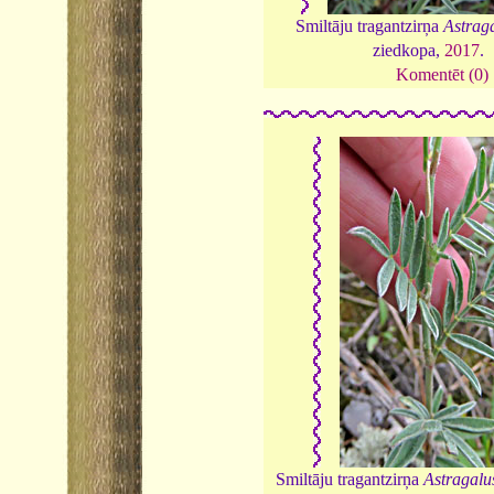
Smiltāju tragantzirņa
Astrag
ziedkopa,
2017
.
Komentēt (0)
Smiltāju tragantzirņa
Astragalu