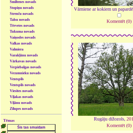
Smiltenes novads
Stopiņu novads
Vārniene ar kokiem un papard
Strenču novads
Talsu novads
Komentēt (0)
Tērvetes novads
Tukuma novads
Vaiņodes novads
Valkas novads
Valmiera
Varakļānu novads
Vārkavas novads
Vecpiebalgas novads
Vecumnieku novads
Ventspils
Ventspils novads
Viesītes novads
Viļakas novads
Viļānu novads
Zilupes novads
Rugāju dižozols,
20
Tēmas
Komentēt (0)