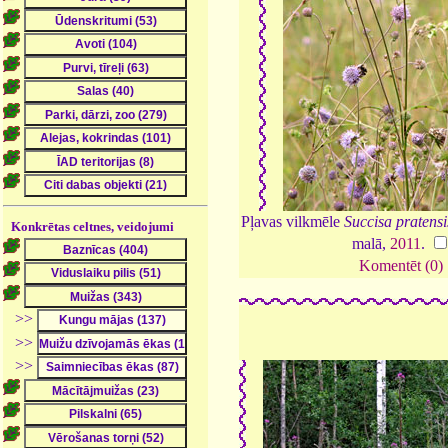
Pļavas vilkmēle
Succisa pratensi
Konkrētas celtnes, veidojumi
malā,
2011
.
Komentēt (0)
>>
>>
>>