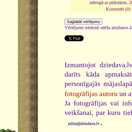
mērogā ar pirkstiem,
2
Komentēt (0)
Vērtējums ietekmē attēla atrašanos la
Izmantojot dziedava.lv
darīts kāda apmaksāt
personīgajās mājaslap
fotogrāfijas autoru
un a
Ja fotogrāfijas vai i
veikšanai, par kuru ti
.