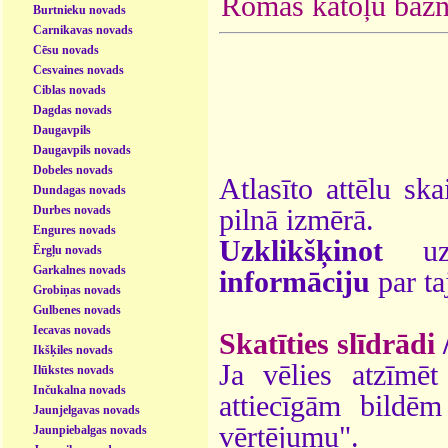
Romas katoļu bazn
Burtnieku novads
Carnikavas novads
Cēsu novads
Cesvaines novads
Ciblas novads
Dagdas novads
Daugavpils
Daugavpils novads
Dobeles novads
Atlasīto attēlu ska
Dundagas novads
Durbes novads
pilnā izmērā.
Engures novads
Uzklikšķinot
uz 
Ērgļu novads
Garkalnes novads
informāciju
par ta
Grobiņas novads
Gulbenes novads
Iecavas novads
Skatīties slīdrādi
Ikšķiles novads
Ja vēlies atzīmēt 
Ilūkstes novads
Inčukalna novads
attiecīgām bildē
Jaunjelgavas novads
vērtējumu".
Jaunpiebalgas novads