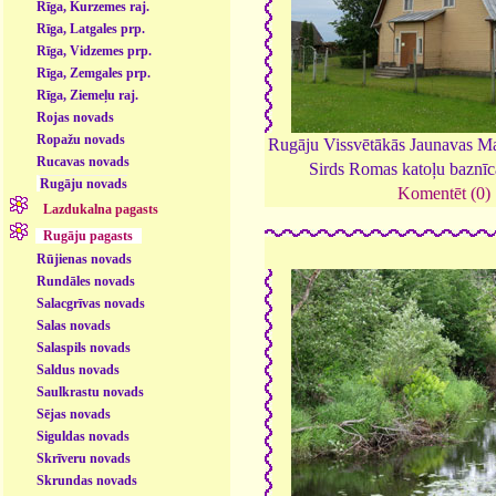
Rīga, Kurzemes raj.
Rīga, Latgales prp.
Rīga, Vidzemes prp.
Rīga, Zemgales prp.
Rīga, Ziemeļu raj.
Rojas novads
Ropažu novads
Rugāju Vissvētākās Jaunavas Ma
Rucavas novads
Sirds Romas katoļu baznī
Rugāju novads
Komentēt (0)
Lazdukalna pagasts
Rugāju pagasts
Rūjienas novads
Rundāles novads
Salacgrīvas novads
Salas novads
Salaspils novads
Saldus novads
Saulkrastu novads
Sējas novads
Siguldas novads
Skrīveru novads
Skrundas novads