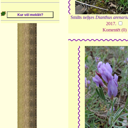
Smilts neļķes
Dianthus arenari
2017
.
Komentēt (0)