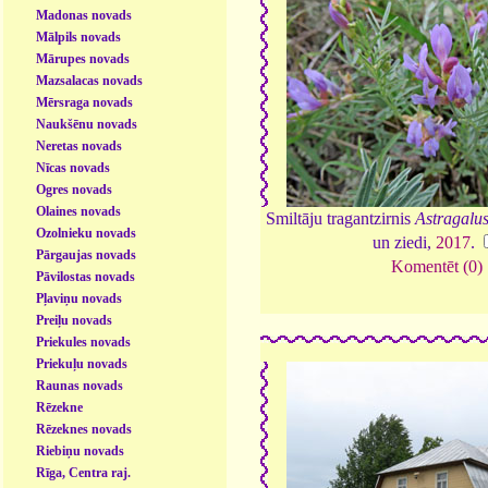
Madonas novads
Mālpils novads
Mārupes novads
Mazsalacas novads
Mērsraga novads
Naukšēnu novads
Neretas novads
Nīcas novads
Ogres novads
Olaines novads
Smiltāju tragantzirnis
Astragalus
Ozolnieku novads
un ziedi,
2017
.
Pārgaujas novads
Komentēt (0)
Pāvilostas novads
Pļaviņu novads
Preiļu novads
Priekules novads
Priekuļu novads
Raunas novads
Rēzekne
Rēzeknes novads
Riebiņu novads
Rīga, Centra raj.