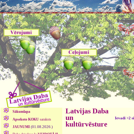
Latvijas Daba
Sākumlapa
un
Ievadi >2 s
Apsekoto KOKU
saraksts
kultūrvēsture
(01.08.2026.)
JAUNUMI