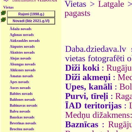
Daba.dziedava.lv
VEIDOTĀJI
Vietas >
Latgale
Vietas
pagasts
Ādažu novads
Aglonas novads
Aizkraukles novads
Daba.dziedava.lv 
Aizputes novads
Aknīstes novads
vietas fotografēti o
Alojas novads
Alsungas novads
Diži koki
:
Rugāju
Alūksnes novads
Diži akmeņi
:
Med
Amatas novads
Apes novads
Upes, kanāli
:
Bol
Auces novads
Purvi, tīreļi
:
Raga
Babītes novads
Baldones novads
ĪAD teritorijas
:
Baltinavas novads
Balvu novads
Medņu dižakmens: 
Bauskas novads
Baznīcas
:
Rugāju
Beverīnas novads
Brocēnu novads