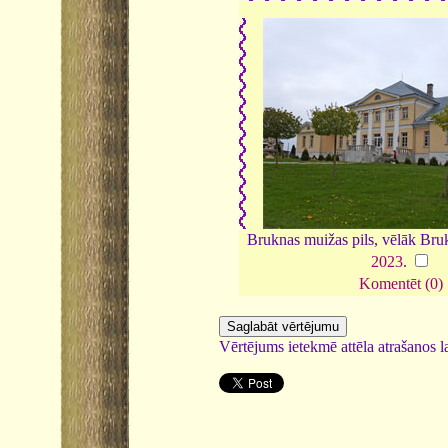
Bruknas muižas pils, vēlāk Bru
2023
.
Komentēt (0)
Vērtējums ietekmē attēla atrašanos la