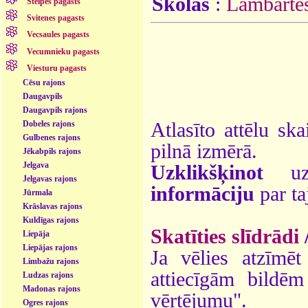
Skolas
:
Lambārte
Stelpes pagasts
Svitenes pagasts
Vecsaules pagasts
Vecumnieku pagasts
Viesturu pagasts
Cēsu rajons
Daugavpils
Daugavpils rajons
Atlasīto attēlu ska
Dobeles rajons
Gulbenes rajons
pilnā izmērā.
Jēkabpils rajons
Jelgava
Uzklikšķinot
uz 
Jelgavas rajons
informāciju
par ta
Jūrmala
Krāslavas rajons
Kuldīgas rajons
Skatīties slīdrādi
Liepāja
Liepājas rajons
Ja vēlies atzīmēt 
Limbažu rajons
attiecīgām bildē
Ludzas rajons
Madonas rajons
vērtējumu".
Ogres rajons