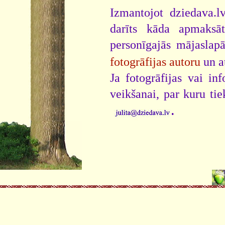
Izmantojot dziedava.lv
darīts kāda apmaksāt
personīgajās mājaslap
fotogrāfijas autoru
un a
Ja fotogrāfijas vai i
veikšanai, par kuru ti
.