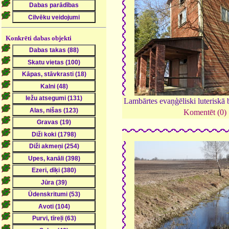
Konkrēti dabas objekti
Lambārtes evaņģēliski luteriskā
Komentēt (0)