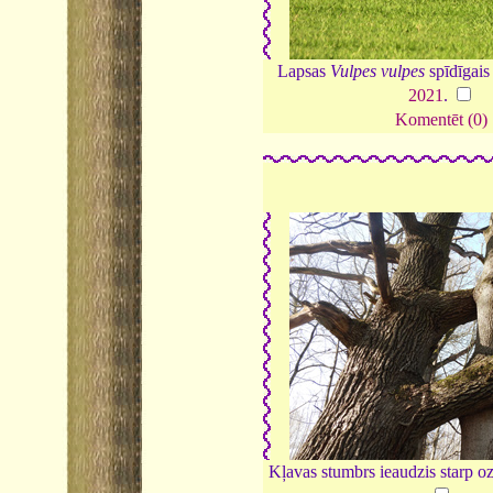
Lapsas
Vulpes vulpes
spīdīgais
2021
.
Komentēt (0)
Kļavas stumbrs ieaudzis starp o