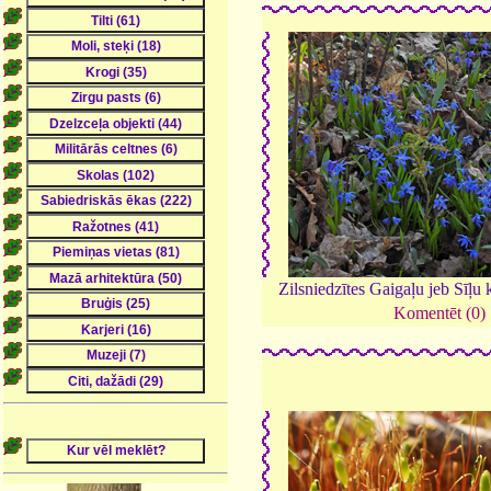
Zilsniedzītes Gaigaļu jeb Sīļu
Komentēt (0)