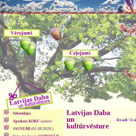
Latvijas Daba
Sākumlapa
un
Ievadi >2 s
Apsekoto KOKU
saraksts
kultūrvēsture
(01.08.2026.)
JAUNUMI