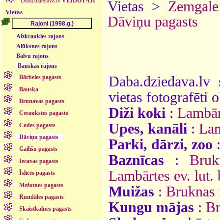
Daba.dziedava.lv
VEIDOTĀJI
Vietas >
Zemgale
Vietas
Dāviņu pagasts
Aizkraukles rajons
Alūksnes rajons
Balvu rajons
Bauskas rajons
Daba.dziedava.lv 
Bārbeles pagasts
Bauska
vietas fotografēti o
Brunavas pagasts
Diži koki
:
Lambār
Ceraukstes pagasts
Upes, kanāli
:
Lam
Codes pagasts
Dāviņu pagasts
Parki, dārzi, zoo
Gailīšu pagasts
Baznīcas
:
Bruk
Iecavas pagasts
Lambārtes ev. lut.
Īslīces pagasts
Mežotnes pagasts
Muižas
:
Bruknas
Rundāles pagasts
Kungu mājas
:
Br
Skaistkalnes pagasts