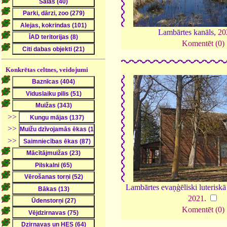
Lambārtes kanāls,
20
Komentēt (0)
Konkrētas celtnes, veidojumi
>>
>>
>>
Lambārtes evaņģēliski luteriskā
2021
.
Komentēt (0)