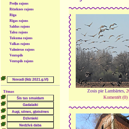
Preiļu rajons
Rēzeknes rajons
Rīga
Rīgas rajons
Saldus rajons
Talsu rajons
Tukuma rajons
Valkas rajons
Valmieras rajons
Ventspils
Ventspils rajons
Zosis pie Lambārtes,
2
Tēmas
Komentēt (0)