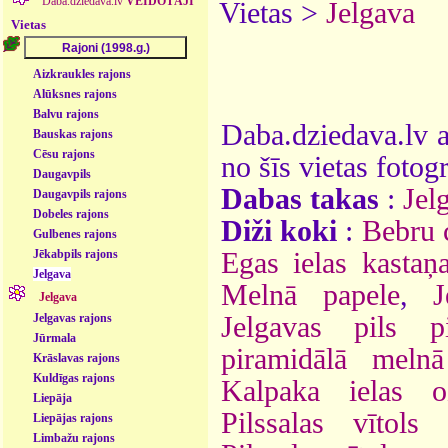
Daba.dziedava.lv
VEIDOTĀJI
Vietas >
Jelgava
Vietas
Aizkraukles rajons
Alūksnes rajons
Balvu rajons
Daba.dziedava.lv a
Bauskas rajons
Cēsu rajons
no šīs vietas fotogr
Daugavpils
Dabas takas
:
Jel
Daugavpils rajons
Dobeles rajons
Diži koki
:
Bebru 
Gulbenes rajons
Egas ielas kastaņ
Jēkabpils rajons
Jelgava
Melnā papele
,
J
Jelgava
Jelgavas pils pi
Jelgavas rajons
Jūrmala
piramidālā meln
Krāslavas rajons
Kuldīgas rajons
Kalpaka ielas o
Liepāja
Pilssalas vītols 
Liepājas rajons
Limbažu rajons