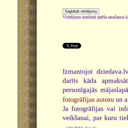
Vērtējums ietekmē attēla atrašanos la
Izmantojot dziedava.lv
darīts kāda apmaksāt
personīgajās mājaslap
fotogrāfijas autoru
un a
Ja fotogrāfijas vai i
veikšanai, par kuru ti
.