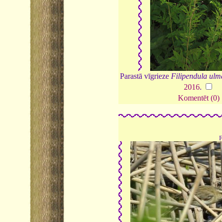
Parastā vīgrieze
Filipendula ulm
2016
.
Komentēt (0)