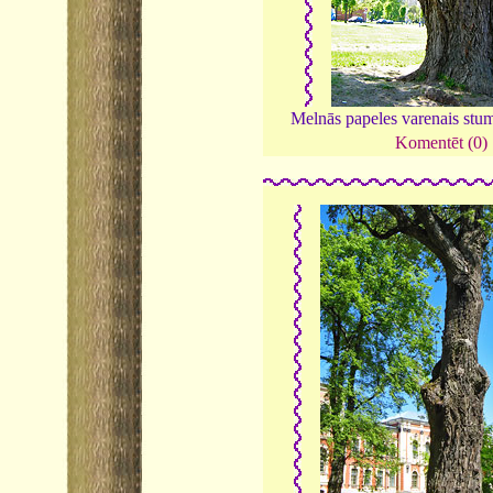
Melnās papeles varenais stu
Komentēt (0)