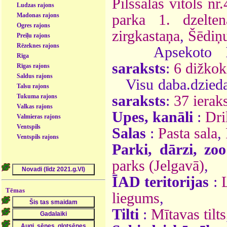
Pilssalas vītols nr.
Ludzas rajons
parka 1. dzelten
Madonas rajons
Ogres rajons
zirgkastaņa
,
Šēdiņu
Preiļu rajons
Rēzeknes rajons
Apsekoto
Rīga
saraksts
:
6 dižkok
Rīgas rajons
Saldus rajons
Visu daba.dzieda
Talsu rajons
saraksts
:
37 ieraks
Tukuma rajons
Valkas rajons
Upes, kanāli
:
Dri
Valmieras rajons
Ventspils
Salas
:
Pasta sala
,
Ventspils rajons
Parki, dārzi, zoo
parks (Jelgavā)
,
ĪAD teritorijas
:
Tēmas
liegums
,
Tilti
:
Mītavas tilts