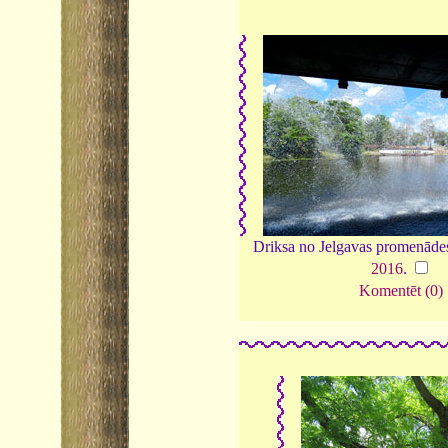
Driksa no Jelgavas promenādes
2016
.
Komentēt (0)