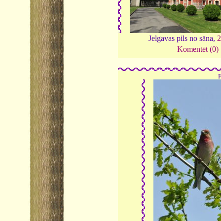
Jelgavas pils no sāna,
Komentēt (0)