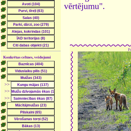
vērtējumu".
F
Konkrētas celtnes, veidojumi
>>
>>
>>