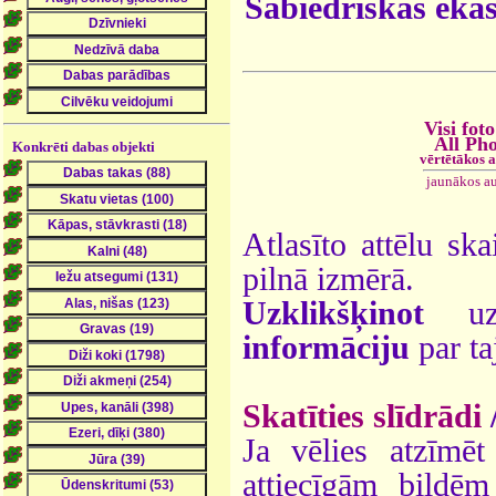
Sabiedriskās ēka
Visi foto
All Ph
Konkrēti dabas objekti
vērtētākos 
jaunākos a
Atlasīto attēlu ska
pilnā izmērā.
Uzklikšķinot
uz 
informāciju
par ta
Skatīties slīdrādi
Ja vēlies atzīmēt 
attiecīgām bildē