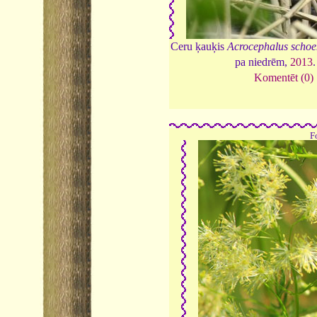
Ceru ķauķis
Acrocephalus scho
pa niedrēm,
2013
Komentēt (0)
F