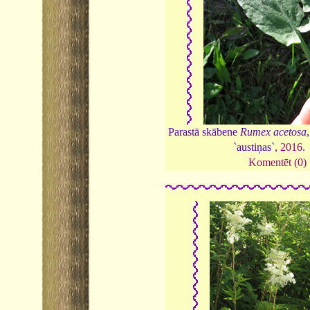
Parastā skābene
Rumex acetosa
`austiņas`,
2016
.
Komentēt (0)