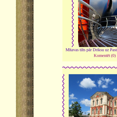
Mītavas tilts pār Driksu uz Past
Komentēt (0)