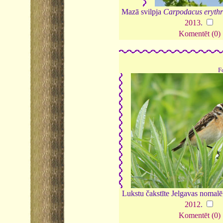
Mazā svilpja
Carpodacus erythr
2013
.
Komentēt (0)
F
Lukstu čakstīte Jelgavas nomalē
2012
.
Komentēt (0)