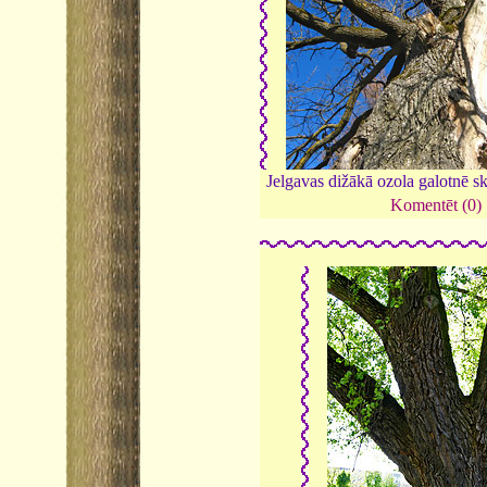
Jelgavas dižākā ozola galotnē sk
Komentēt (0)