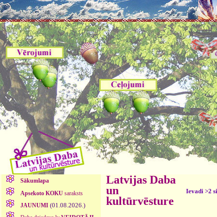
Latvijas Daba
Sākumlapa
un
Ievadi >2 s
Apsekoto KOKU
saraksts
kultūrvēsture
(01.08.2026.)
JAUNUMI