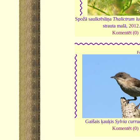
Spožā saulkrēsliņa
Thalictrum l
strauta malā,
2012
Komentēt (0)
F
Gaišais ķauķis
Sylvia curru
Komentēt (0)