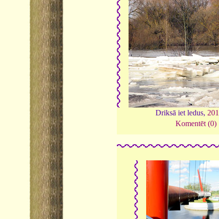
Driksā iet ledus,
201
Komentēt (0)