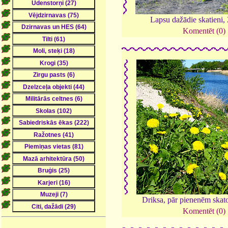
Lapsu dažādie skatieni,
Komentēt (0)
Driksa, pār pienenēm skat
Komentēt (0)