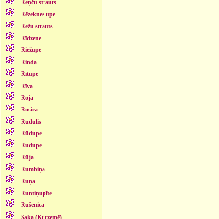
Reņču strauts
Rēzeknes upe
Režu strauts
Rīdzene
Riežupe
Rinda
Rītupe
Rīva
Roja
Rosica
Rūdulis
Rūdupe
Rudupe
Rūja
Rumbiņa
Ruņa
Runtiņupīte
Rušenica
Saka (Kurzemē)