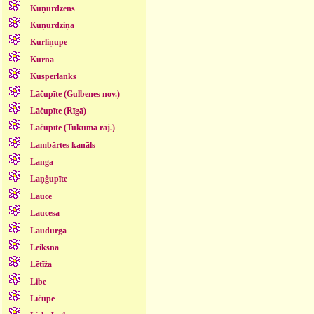
Kuņurdzēns
Kuņurdziņa
Kurliņupe
Kurna
Kusperlanks
Lāčupīte (Gulbenes nov.)
Lāčupīte (Rīgā)
Lāčupīte (Tukuma raj.)
Lambārtes kanāls
Langa
Laņģupīte
Lauce
Laucesa
Laudurga
Leiksna
Lētīža
Libe
Līčupe