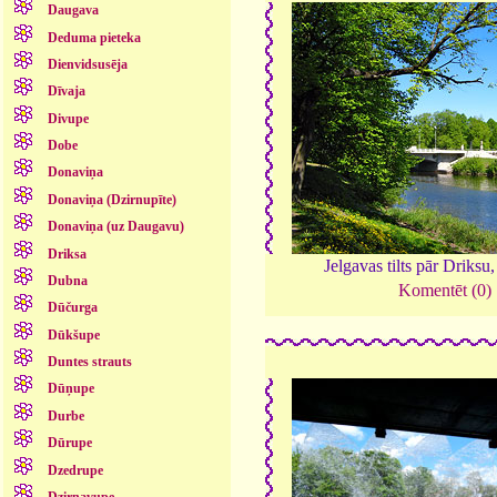
Daugava
Deduma pieteka
Dienvidsusēja
Dīvaja
Divupe
Dobe
Donaviņa
Donaviņa (Dzirnupīte)
Donaviņa (uz Daugavu)
Driksa
Jelgavas tilts pār Driksu
Dubna
Komentēt (0)
Dūčurga
Dūkšupe
Duntes strauts
Dūņupe
Durbe
Dūrupe
Dzedrupe
Dzirnavupe