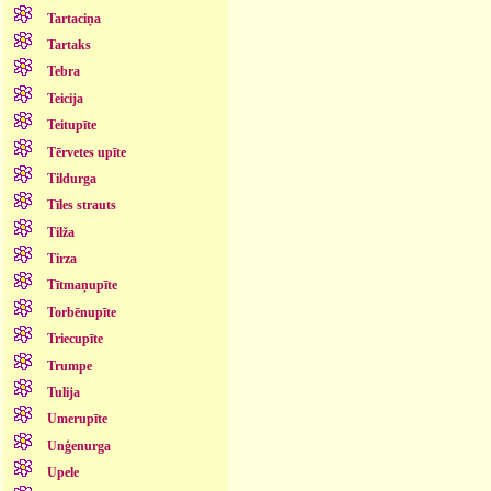
Tartaciņa
Tartaks
Tebra
Teicija
Teitupīte
Tērvetes upīte
Tildurga
Tīles strauts
Tilža
Tirza
Tītmaņupīte
Torbēnupīte
Triecupīte
Trumpe
Tulija
Umerupīte
Unģenurga
Upele