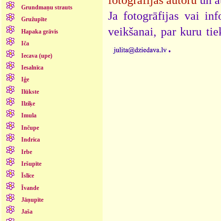
Grundmaņu strauts
Ja fotogrāfijas vai i
Gružupīte
veikšanai, par kuru ti
Hapaka grāvis
.
Iča
Iecava (upe)
Iesalnīca
Iģe
Ilūkste
Ilziķe
Imula
Inčupe
Indrica
Irbe
Iršupīte
Īslīce
Īvande
Jāņupīte
Jaša