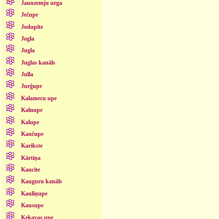
Jaunzemju urga
Ječupe
Jodupīte
Jogla
Jugla
Juglas kanāls
Julla
Jurģupe
Kalamecu upe
Kalnupe
Kalupe
Kančupe
Karikste
Kārtiņa
Kaucīte
Kauguru kanāls
Kauliņupe
Kausupe
Ķekavas upe