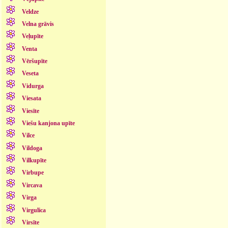
Veldze
Velna grāvis
Veļupīte
Venta
Vēršupīte
Veseta
Vidurga
Viesata
Viesīte
Viešu kanjona upīte
Vilce
Vildoga
Vilkupīte
Virbupe
Vircava
Virga
Virgulica
Virsīte