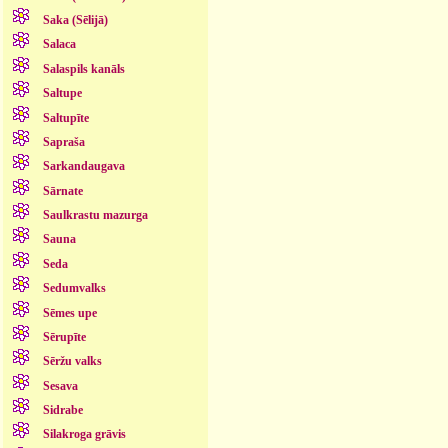
Saka (Sēlijā)
Salaca
Salaspils kanāls
Saltupe
Saltupīte
Sapraša
Sarkandaugava
Sārnate
Saulkrastu mazurga
Sauna
Seda
Sedumvalks
Sēmes upe
Sērupīte
Sēržu valks
Sesava
Sidrabe
Silakroga grāvis