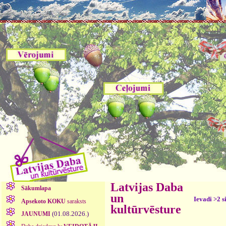
Latvijas Daba
Sākumlapa
un
Ievadi >2 s
Apsekoto KOKU
saraksts
kultūrvēsture
(01.08.2026.)
JAUNUMI