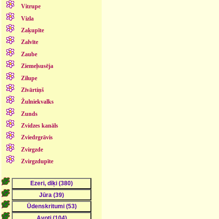
Vitrupe
Vizla
Zaķupīte
Zalvīte
Zaube
Ziemeļsusēja
Zilupe
Zīvārtiņš
Žulniekvalks
Zunds
Zvidzes kanāls
Zviedrgrāvis
Zvirgzde
Zvirgzdupīte