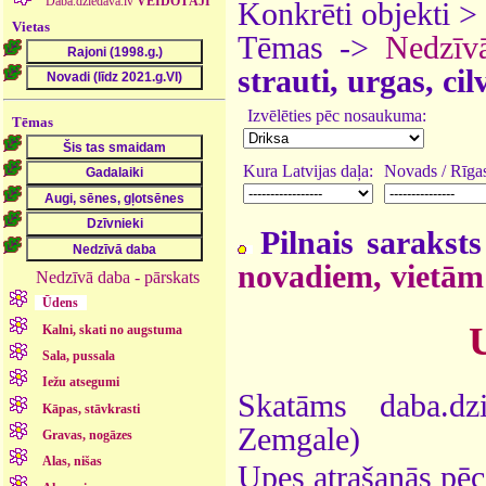
Daba.dziedava.lv
VEIDOTĀJI
Konkrēti objekti >
Vietas
Tēmas ->
Nedzīv
strauti, urgas, ci
Izvēlēties pēc nosaukuma:
Tēmas
Kura Latvijas daļa:
Novads / Rīgas
Pilnais saraksts
novadiem, vietām
Nedzīvā daba - pārskats
Ūdens
Kalni, skati no augstuma
Sala, pussala
Iežu atsegumi
Skatāms daba.dz
Kāpas, stāvkrasti
Zemgale)
Gravas, nogāzes
Alas, nišas
Upes atrašanās pēc