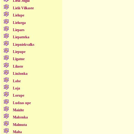
Lielā Jugla
Lielā Vilkaste
Lielupe
Lielurga
Liepars
Liepatteka
Liepniekvalks
Liepupe
Līgatne
Lilaste
Liužonka
Lobe
Loja
Lorupe
Ludzas upe
Maizīte
Malcenka
Malmuta
Malta