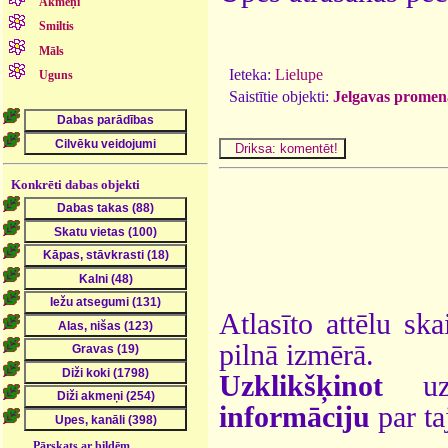
Akmeņi
Smiltis
Māls
Ieteka:
Lielupe
Uguns
Saistītie objekti:
Jelgavas promen
Konkrēti dabas objekti
Atlasīto attēlu ska
pilnā izmērā.
Uzklikšķinot
uz 
informāciju
par ta
Pārskats ar bildēm