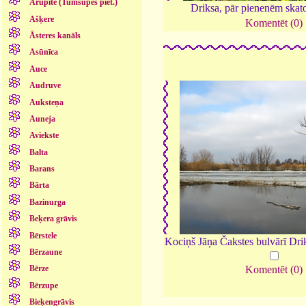
Arupīte (Tumšupes piet.)
Driksa, pār pienenēm skat
Ašķere
Komentēt (0)
Āsteres kanāls
Asūnīca
Auce
Audruve
Auksteņa
Auneja
Aviekste
Balta
Barans
Bārta
Bazinurga
Beķera grāvis
Bērstele
Kociņš Jāņa Čakstes bulvārī Dri
Bērzaune
Bērze
Komentēt (0)
Bērzupe
Bieķengrāvis