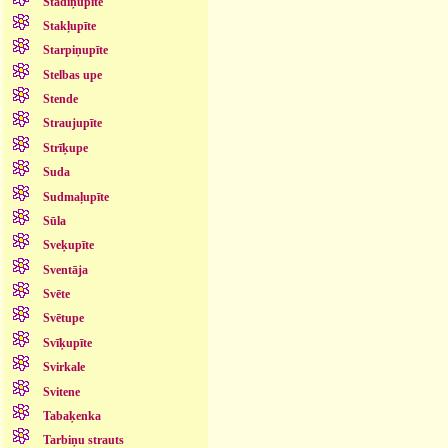
Stādiņupīte
Stakļupīte
Starpiņupīte
Stelbas upe
Stende
Straujupīte
Strīķupe
Suda
Sudmaļupīte
Sūla
Sveķupīte
Sventāja
Svēte
Svētupe
Svīķupīte
Svirkale
Svitene
Tabaķenka
Tarbiņu strauts