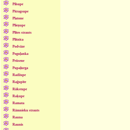
Pilsupe
Pitragsupe
Platone
Plieņupe
Plītes strauts
Plītnīca
Podvāze
Poguļanka
Prūsene
Pupaļurga
Radžupe
Raģupīte
Rākstupe
Raķupe
Ramata
Rāmnieku strauts
Rauna
Raunis