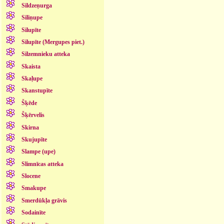
Sildzeņurga
Siliņupe
Silupīte
Silupīte (Mergupes piet.)
Silzemnieku atteka
Skaista
Skaļupe
Skanstupīte
Šķēde
Šķērvelis
Skirna
Skujupīte
Slampe (upe)
Slimnīcas atteka
Slocene
Smakupe
Smerdūkļa grāvis
Sodainīte