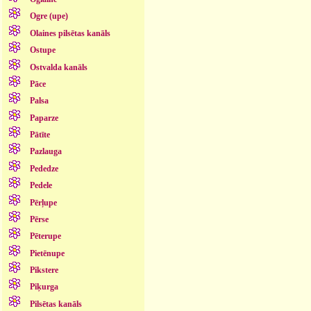
Ogre (upe)
Olaines pilsētas kanāls
Ostupe
Ostvalda kanāls
Pāce
Palsa
Paparze
Pātīte
Pazlauga
Pededze
Pedele
Pērļupe
Pērse
Pēterupe
Pietēnupe
Pikstere
Piķurga
Pilsētas kanāls