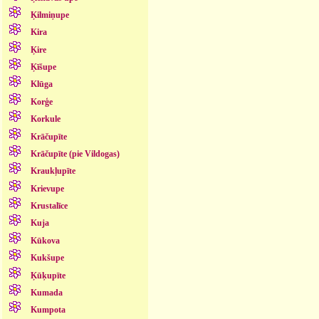
Ķilmiņupe
Kira
Ķire
Ķīšupe
Klūga
Korģe
Korkule
Krāčupīte
Krāčupīte (pie Vildogas)
Kraukļupīte
Krievupe
Krustalīce
Kuja
Kūkova
Kukšupe
Ķūķupīte
Kumada
Kumpota