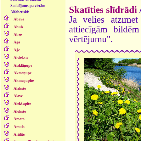
Sadalījums pa vietām
Skatīties slīdrādi
Alfabētiski:
Ja vēlies atzīmēt 
Abava
attiecīgām bildē
Abuls
Abze
vērtējumu".
Aga
Aģe
Aiviekste
Aizklāņupe
Akmeņupe
Akmeņupīte
Alakste
Ālave
Alekšupīte
Alokste
Amata
Amula
Arālīte