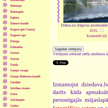
Dzirnupe
Dzirnupīte
Eglona
Eimura kanāls
Driksa no Jelgavas promenādes
Engure (pie Usmas)
2016
.
Engures upe
Komentēt (0)
Ežurga
Feimanka
Garoze
Vērtējums ietekmē attēla atrašanos la
Garoze
Gauja
Gaujas vecupe
Gaujas-Baltezera kanāls
Gaujiņa
Izmantojot dziedava.lv
Ģērdiņu strauts
darīts kāda apmaksāt
Grīva
personīgajās mājaslap
Grīviņupīte
Grūba
fotogrāfijas autoru
un a