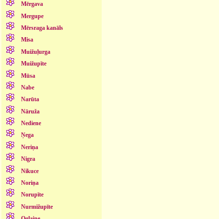
Mērgava
Mergupe
Mērsraga kanāls
Misa
Muižuļurga
Muižupīte
Mūsa
Nabe
Narūta
Nāruža
Nediene
Ņega
Neriņa
Nigra
Nikuce
Noriņa
Norupīte
Nurmižupīte
Oglaine