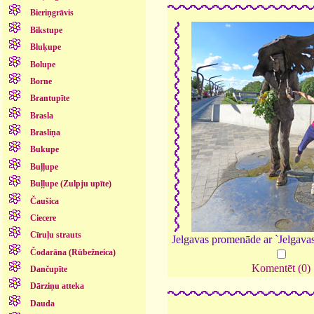
Bieriņgrāvis
Bikstupe
Bluķupe
Bolupe
Borne
Brantupīte
Brasla
Brasliņa
Bukupe
Buļļupe
Buļļupe (Zulpju upīte)
Čaušica
Ciecere
Cīruļu strauts
Jelgavas promenāde ar `Jelgava
Čodarāna (Rūbežneica)
Komentēt (0)
Dančupīte
Dārziņu atteka
Dauda