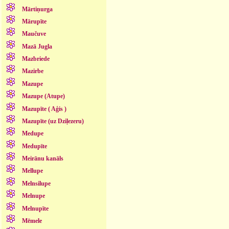
Mārtiņurga
Mārupīte
Maučuve
Mazā Jugla
Mazbriede
Mazirbe
Mazupe
Mazupe (Atupe)
Mazupīte ( Aģis )
Mazupīte (uz Dziļezeru)
Medupe
Medupīte
Meirānu kanāls
Mellupe
Melnsilupe
Melnupe
Melnupīte
Mēmele